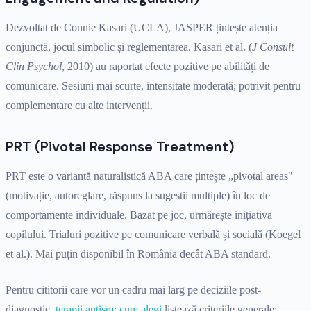
Dezvoltat de Connie Kasari (UCLA), JASPER țintește atenția
conjunctă, jocul simbolic și reglementarea. Kasari et al. (
J Consult
Clin Psychol
, 2010) au raportat efecte pozitive pe abilități de
comunicare. Sesiuni mai scurte, intensitate moderată; potrivit pentru
complementare cu alte intervenții.
PRT (Pivotal Response Treatment)
PRT este o variantă naturalistică ABA care țintește „pivotal areas"
(motivație, autoreglare, răspuns la sugestii multiple) în loc de
comportamente individuale. Bazat pe joc, urmărește inițiativa
copilului. Trialuri pozitive pe comunicare verbală și socială (Koegel
et al.). Mai puțin disponibil în România decât ABA standard.
Pentru cititorii care vor un cadru mai larg pe deciziile post-
diagnostic,
terapii autism: cum alegi
listează criteriile generale;