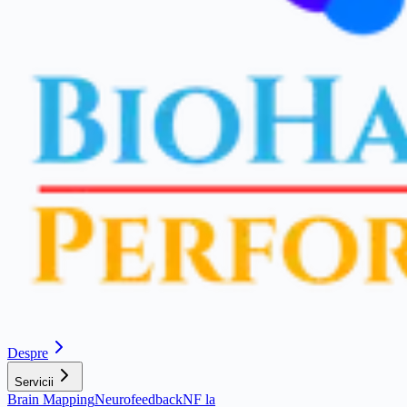
Despre
Servicii
Brain Mapping
Neurofeedback
NF la