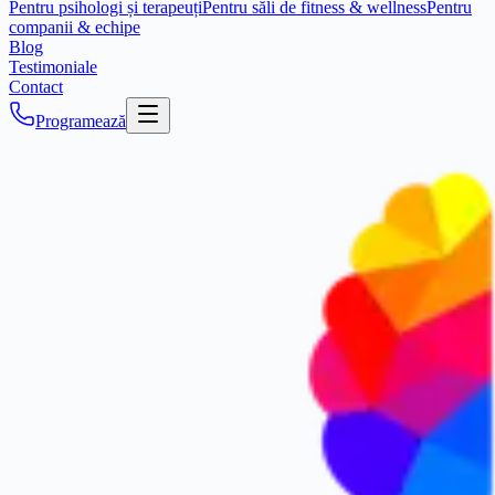
Pentru psihologi și terapeuți
Pentru săli de fitness & wellness
Pentru
companii & echipe
Blog
Testimoniale
Contact
Programează