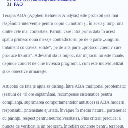
FAQ
Terapia ABA (Applied Behavior Analysis) este probabil cea mai
răspândită intervenție pentru copiii cu autism și, în același timp, una
dintre cele mai contestate. Părinții care intră prima dată în acest
spațiu primesc două mesaje contradictorii: pe de o parte „singurul
tratament cu dovezi solide", pe de altă parte „protocol coerciv care
produce traumă". Adevărul stă la mijloc, dar mijlocul nu este moale,
depinde concret de cine livrează programul, cum este individualizat
și ce obiective urmărește.
Articolul de față te ajută să distingi între ABA tradițional problematic
(sesiuni de 40 ore săptămânal, recompense sistematice pentru
complianță, suprimarea comportamentelor autistice) și ABA modern
responsabil (intensitate ajustată, învățare în mediu natural, parteneriat
cu părinții, respect pentru neurodiversitate). Plus criterii practice: 6
puncte de verificat la un program, întrebări concrete pentru terapeut,