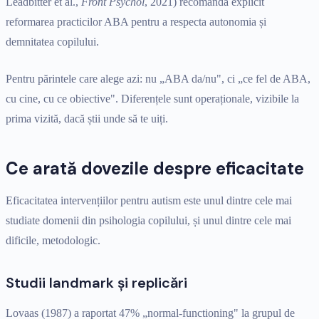
Leadbitter et al.,
Front Psychol
, 2021) recomandă explicit
reformarea practicilor ABA pentru a respecta autonomia și
demnitatea copilului.
Pentru părintele care alege azi: nu „ABA da/nu", ci „ce fel de ABA,
cu cine, cu ce obiective". Diferențele sunt operaționale, vizibile la
prima vizită, dacă știi unde să te uiți.
Ce arată dovezile despre eficacitate
Eficacitatea intervențiilor pentru autism este unul dintre cele mai
studiate domenii din psihologia copilului, și unul dintre cele mai
dificile, metodologic.
Studii landmark și replicări
Lovaas (1987) a raportat 47% „normal-functioning" la grupul de