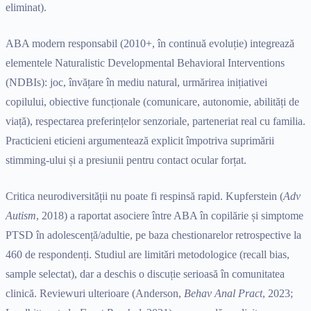
eliminat).
ABA modern responsabil (2010+, în continuă evoluție) integrează
elementele Naturalistic Developmental Behavioral Interventions
(NDBIs): joc, învățare în mediu natural, urmărirea inițiativei
copilului, obiective funcționale (comunicare, autonomie, abilități de
viață), respectarea preferințelor senzoriale, parteneriat real cu familia.
Practicieni eticieni argumentează explicit împotriva suprimării
stimming-ului și a presiunii pentru contact ocular forțat.
Critica neurodiversității nu poate fi respinsă rapid. Kupferstein (
Adv
Autism
, 2018) a raportat asociere între ABA în copilărie și simptome
PTSD în adolescență/adultie, pe baza chestionarelor retrospective la
460 de respondenți. Studiul are limitări metodologice (recall bias,
sample selectat), dar a deschis o discuție serioasă în comunitatea
clinică. Reviewuri ulterioare (Anderson,
Behav Anal Pract
, 2023;