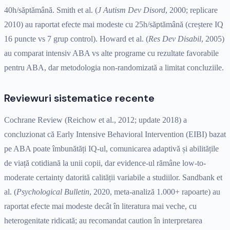
40h/săptămână. Smith et al. (
J Autism Dev Disord
, 2000; replicare
2010) au raportat efecte mai modeste cu 25h/săptămână (creștere IQ
16 puncte vs 7 grup control). Howard et al. (
Res Dev Disabil
, 2005)
au comparat intensiv ABA vs alte programe cu rezultate favorabile
pentru ABA, dar metodologia non-randomizată a limitat concluziile.
Reviewuri sistematice recente
Cochrane Review (Reichow et al., 2012; update 2018) a
concluzionat că Early Intensive Behavioral Intervention (EIBI) bazat
pe ABA poate îmbunătăți IQ-ul, comunicarea adaptivă și abilitățile
de viață cotidiană la unii copii, dar evidence-ul rămâne low-to-
moderate certainty datorită calității variabile a studiilor. Sandbank et
al. (
Psychological Bulletin
, 2020, meta-analiză 1.000+ rapoarte) au
raportat efecte mai modeste decât în literatura mai veche, cu
heterogenitate ridicată; au recomandat caution în interpretarea