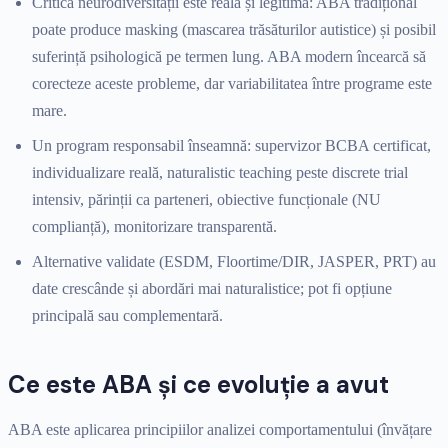
Critica neurodiversității este reală și legitimă: ABA tradițional
poate produce masking (mascarea trăsăturilor autistice) și posibil
suferință psihologică pe termen lung. ABA modern încearcă să
corecteze aceste probleme, dar variabilitatea între programe este
mare.
Un program responsabil înseamnă: supervizor BCBA certificat,
individualizare reală, naturalistic teaching peste discrete trial
intensiv, părinții ca parteneri, obiective funcționale (NU
complianță), monitorizare transparentă.
Alternative validate (ESDM, Floortime/DIR, JASPER, PRT) au
date crescânde și abordări mai naturalistice; pot fi opțiune
principală sau complementară.
Ce este ABA și ce evoluție a avut
ABA este aplicarea principiilor analizei comportamentului (învățare