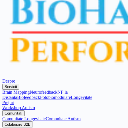
Despre
Servicii
Brain Mapping
Neurofeedback
NF la
Distanță
Biofeedback
Fotobiomodulare
Longevitate
Prețuri
Workshop Autism
Comunități
Comunitate Longevitate
Comunitate Autism
Colaborare B2B