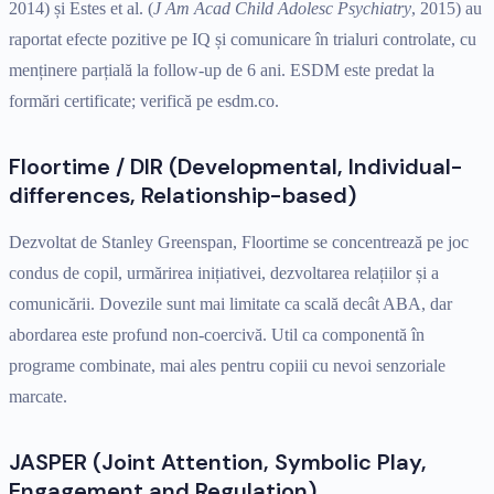
2014) și Estes et al. (
J Am Acad Child Adolesc Psychiatry
, 2015) au
raportat efecte pozitive pe IQ și comunicare în trialuri controlate, cu
menținere parțială la follow-up de 6 ani. ESDM este predat la
formări certificate; verifică pe esdm.co.
Floortime / DIR (Developmental, Individual-
differences, Relationship-based)
Dezvoltat de Stanley Greenspan, Floortime se concentrează pe joc
condus de copil, urmărirea inițiativei, dezvoltarea relațiilor și a
comunicării. Dovezile sunt mai limitate ca scală decât ABA, dar
abordarea este profund non-coercivă. Util ca componentă în
programe combinate, mai ales pentru copiii cu nevoi senzoriale
marcate.
JASPER (Joint Attention, Symbolic Play,
Engagement and Regulation)