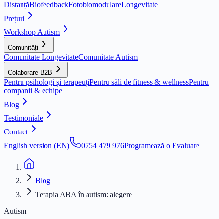
Distanță
Biofeedback
Fotobiomodulare
Longevitate
Prețuri
Workshop Autism
Comunități
Comunitate Longevitate
Comunitate Autism
Colaborare B2B
Pentru psihologi și terapeuți
Pentru săli de fitness & wellness
Pentru
companii & echipe
Blog
Testimoniale
Contact
English version (EN)
0754 479 976
Programează o Evaluare
Blog
Terapia ABA în autism: alegere
Autism