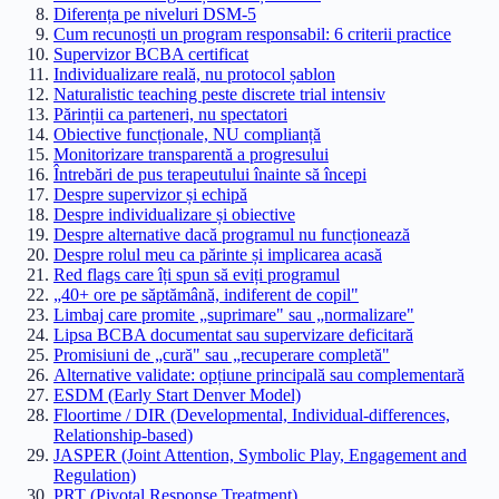
Diferența pe niveluri DSM-5
Cum recunoști un program responsabil: 6 criterii practice
Supervizor BCBA certificat
Individualizare reală, nu protocol șablon
Naturalistic teaching peste discrete trial intensiv
Părinții ca parteneri, nu spectatori
Obiective funcționale, NU complianță
Monitorizare transparentă a progresului
Întrebări de pus terapeutului înainte să începi
Despre supervizor și echipă
Despre individualizare și obiective
Despre alternative dacă programul nu funcționează
Despre rolul meu ca părinte și implicarea acasă
Red flags care îți spun să eviți programul
„40+ ore pe săptămână, indiferent de copil"
Limbaj care promite „suprimare" sau „normalizare"
Lipsa BCBA documentat sau supervizare deficitară
Promisiuni de „cură" sau „recuperare completă"
Alternative validate: opțiune principală sau complementară
ESDM (Early Start Denver Model)
Floortime / DIR (Developmental, Individual-differences,
Relationship-based)
JASPER (Joint Attention, Symbolic Play, Engagement and
Regulation)
PRT (Pivotal Response Treatment)