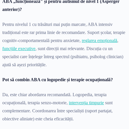
ABA „funcționează" și pentru autismul de nivel 1 (Asperger
anterior)?
Pentru nivelul 1 cu trăsături mai puțin marcate, ABA intensiv
tradițional este rar prima linie de recomandare. Suport școlar, terapie
cognitiv-comportamentală pentru anxietate,
reglarea emoțională
,
funcțiile executive
, sunt direcții mai relevante. Discuția cu un
specialist care înțelege întreg spectrul (psihiatru, psiholog clinician)
ajută să așezi prioritățile.
Pot să combin ABA cu logopedie și terapie ocupațională?
Da, este chiar abordarea recomandată. Logopedia, terapia
ocupațională, terapia senzo-motorie,
intervenția timpurie
sunt
complementare. Coordonarea între specialiști (raport partajat,
obiective aliniate) este cheia eficacității.