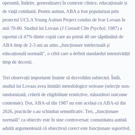
operantă, întărire, generalizare) în contexte clinice, educaționale și
de viață cotidiană. Pentru autism, ABA a fost popularizat prin
proiectul UCLA Young Autism Project condus de Ivar Lovaas în
anii 70-80. Studiul lui Lovaas (
J Consult Clin Psychol
, 1987) a
raportat că 47% dintre copiii care au primit 40 ore săptămână de
ABA timp de 2-3 ani au atins „funcționare intelectuală și
educațională normală", o cifră care a definit standardul intensivității
timp de decenii.
Trei observații importante înainte să dezvoltăm subiectul. Întâi,
studiul lui Lovaas avea limitări metodologice serioase (selecție non-
randomizată, criterii de eligibilitate restrictive, măsurători outcome
contestate). Doi, ABA-ul din 1987 nu este același cu ABA-ul din
2026, practicile s-au schimbat semnificativ. Trei, „funcționare
normală" ca obiectiv este în sine controversat: comunitatea autistă
adultă argumentează că obiectivul corect este funcționare
suportivă
,