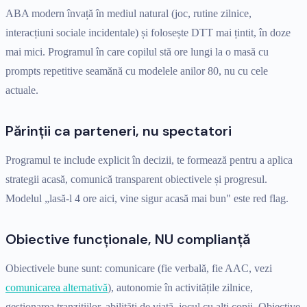
ABA modern învață în mediul natural (joc, rutine zilnice,
interacțiuni sociale incidentale) și folosește DTT mai țintit, în doze
mai mici. Programul în care copilul stă ore lungi la o masă cu
prompts repetitive seamănă cu modelele anilor 80, nu cu cele
actuale.
Părinții ca parteneri, nu spectatori
Programul te include explicit în decizii, te formează pentru a aplica
strategii acasă, comunică transparent obiectivele și progresul.
Modelul „lasă-l 4 ore aici, vine sigur acasă mai bun" este red flag.
Obiective funcționale, NU complianță
Obiectivele bune sunt: comunicare (fie verbală, fie AAC, vezi
comunicarea alternativă
), autonomie în activitățile zilnice,
gestionarea tranzițiilor, abilități de viață, jocul cu alți copii. Obiective