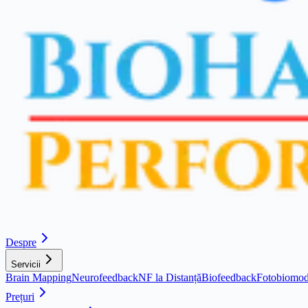
Despre
Servicii
Brain Mapping
Neurofeedback
NF la Distanță
Biofeedback
Fotobiomod
Prețuri