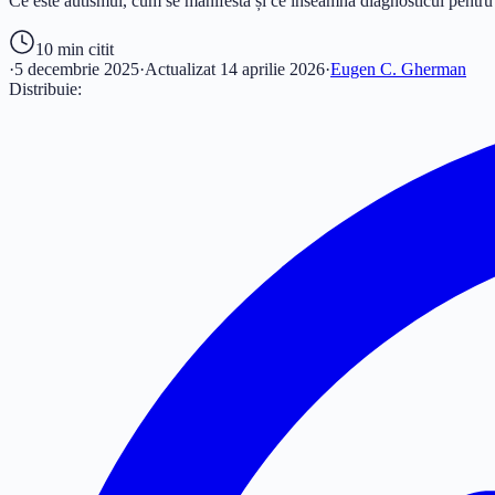
Ce este autismul, cum se manifestă și ce înseamnă diagnosticul pentru co
10 min
citit
·
5 decembrie 2025
·
Actualizat
14 aprilie 2026
·
Eugen C. Gherman
Distribuie: