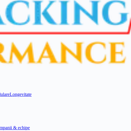
ulare
Longevitate
mpanii & echipe