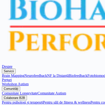
Despre
Servicii
Brain Mapping
Neurofeedback
NF la Distanță
Biofeedback
Fotobiomod
Prețuri
Workshop Autism
Comunități
Comunitate Longevitate
Comunitate Autism
Colaborare B2B
Pentru psihologi și terapeuți
Pentru săli de fitness & wellness
Pentru co