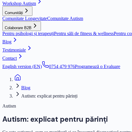
Workshop Autism
Comunități
Comunitate Longevitate
Comunitate Autism
Colaborare B2B
Pentru psihologi și terapeuți
Pentru săli de fitness & wellness
Pentru co
Blog
Testimoniale
Contact
English version (EN)
0754 479 976
Programează o Evaluare
Blog
Autism: explicat pentru părinți
Autism
Autism: explicat pentru părinți