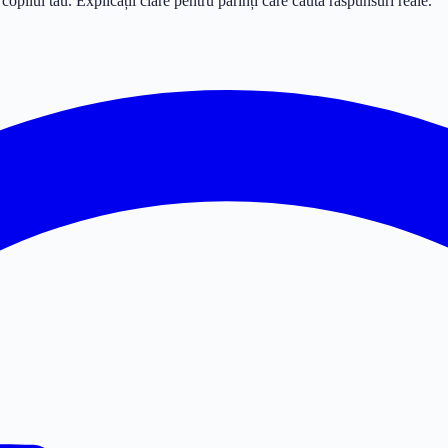
pilul tău. Explicații clare pentru părinți care caută răspunsuri reale.