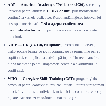
AAP — American Academy of Pediatrics (2020)
: screening
universal pentru autism la
18 și 24 de luni
, plus monitorizare
continuă la vizitele pediatrice. Recomandă inițierea intervenției
la suspiciune ridicată,
fără a aștepta confirmarea
diagnosticului formal
— pentru că accesul la servicii poate
dura luni.
NICE — UK (CG170, cu updates)
: recomandă intervenții
psiho-sociale bazate pe joc și comunicare ca primă linie pentru
copiii mici, cu implicarea activă a părinților. Nu recomandă ca
rutină medicație pentru simptomele centrale ale autismului la
copiii mici.
WHO — Caregiver Skills Training (CST)
: program global
dezvoltat pentru contexte cu resurse limitate. Părinții sunt formați
direct, în grupuri sau individual, în tehnici de comunicare, joc și
reglare. Are dovezi crescânde în mai multe țări.