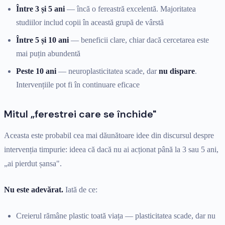
Între 3 și 5 ani
— încă o fereastră excelentă. Majoritatea
studiilor includ copii în această grupă de vârstă
Între 5 și 10 ani
— beneficii clare, chiar dacă cercetarea este
mai puțin abundentă
Peste 10 ani
— neuroplasticitatea scade, dar
nu dispare
.
Intervențiile pot fi în continuare eficace
Mitul „ferestrei care se închide"
Aceasta este probabil cea mai dăunătoare idee din discursul despre
intervenția timpurie: ideea că dacă nu ai acționat până la 3 sau 5 ani,
„ai pierdut șansa".
Nu este adevărat.
Iată de ce:
Creierul rămâne plastic toată viața — plasticitatea scade, dar nu