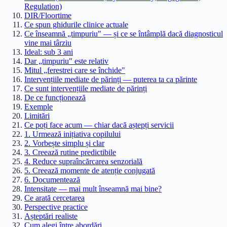
Regulation)
DIR/Floortime
Ce spun ghidurile clinice actuale
Ce înseamnă „timpuriu" — și ce se întâmplă dacă diagnosticul
vine mai târziu
Ideal: sub 3 ani
Dar „timpuriu" este relativ
Mitul „ferestrei care se închide"
Intervențiile mediate de părinți — puterea ta ca părinte
Ce sunt intervențiile mediate de părinți
De ce funcționează
Exemple
Limitări
Ce poți face acum — chiar dacă aștepți servicii
1. Urmează inițiativa copilului
2. Vorbește simplu și clar
3. Creează rutine predictibile
4. Reduce supraîncărcarea senzorială
5. Creează momente de atenție conjugată
6. Documentează
Intensitate — mai mult înseamnă mai bine?
Ce arată cercetarea
Perspective practice
Așteptări realiste
Cum alegi între abordări