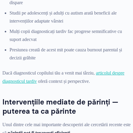
dispare
Studii pe adolescenți și adulți cu autism arată beneficii ale
intervențiilor adaptate vârstei
Mulți copii diagnosticați tardiv fac progrese semnificative cu
suport adecvat
Presiunea creată de acest mit poate cauza burnout parental și
decizii grăbite
Dacă diagnosticul copilului tău a venit mai târziu,
articolul despre
diagnosticul tardiv
oferă context și perspective.
Intervențiile mediate de părinți —
puterea ta ca părinte
Unul dintre cele mai importante descoperiri ale cercetării recente este
că
părinții pot fi terapeuți eficienți
.