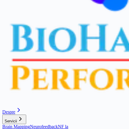
Despre
Servicii
Brain Mapping
Neurofeedback
NF la