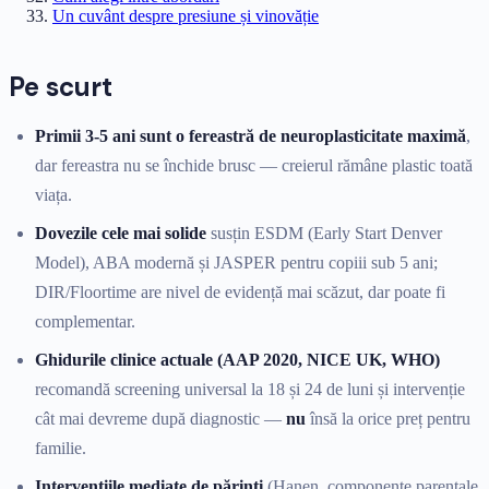
Un cuvânt despre presiune și vinovăție
Pe scurt
Primii 3-5 ani sunt o fereastră de neuroplasticitate maximă
,
dar fereastra nu se închide brusc — creierul rămâne plastic toată
viața.
Dovezile cele mai solide
susțin ESDM (Early Start Denver
Model), ABA modernă și JASPER pentru copiii sub 5 ani;
DIR/Floortime are nivel de evidență mai scăzut, dar poate fi
complementar.
Ghidurile clinice actuale (AAP 2020, NICE UK, WHO)
recomandă screening universal la 18 și 24 de luni și intervenție
cât mai devreme după diagnostic —
nu
însă la orice preț pentru
familie.
Intervențiile mediate de părinți
(Hanen, componente parentale