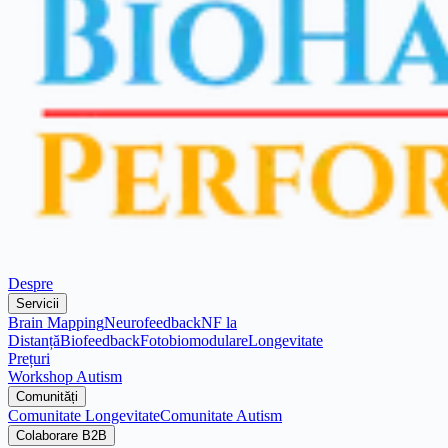
Despre
Servicii
Brain Mapping
Neurofeedback
NF la
Distanță
Biofeedback
Fotobiomodulare
Longevitate
Prețuri
Workshop Autism
Comunități
Comunitate Longevitate
Comunitate Autism
Colaborare B2B