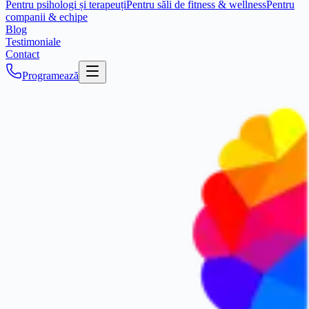
Pentru psihologi și terapeuți
Pentru săli de fitness & wellness
Pentru
companii & echipe
Blog
Testimoniale
Contact
Programează