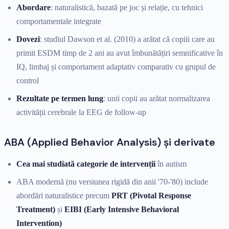
Abordare
: naturalistică, bazată pe joc și relație, cu tehnici
comportamentale integrate
Dovezi
: studiul Dawson et al. (2010) a arătat că copiii care au
primit ESDM timp de 2 ani au avut îmbunătățiri semnificative în
IQ, limbaj și comportament adaptativ comparativ cu grupul de
control
Rezultate pe termen lung
: unii copii au arătat normalizarea
activității cerebrale la EEG de follow-up
ABA (Applied Behavior Analysis) și derivate
Cea mai studiată categorie de intervenții
în autism
ABA modernă (nu versiunea rigidă din anii '70-'80) include
abordări naturalistice precum
PRT (Pivotal Response
Treatment)
și
EIBI (Early Intensive Behavioral
Intervention)