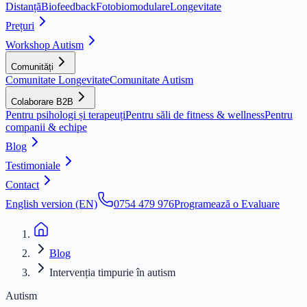
Distanță
Biofeedback
Fotobiomodulare
Longevitate
Prețuri
Workshop Autism
Comunități
Comunitate Longevitate
Comunitate Autism
Colaborare B2B
Pentru psihologi și terapeuți
Pentru săli de fitness & wellness
Pentru
companii & echipe
Blog
Testimoniale
Contact
English version (EN)
0754 479 976
Programează o Evaluare
Blog
Intervenția timpurie în autism
Autism