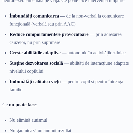
neurodezvoltamentală pe viață. Ce poate face intervenția timpurie:
Îmbunătăți comunicarea
— de la non-verbal la comunicare
funcțională (verbală sau prin AAC)
Reduce comportamentele provocatoare
— prin adresarea
cauzelor, nu prin suprimare
Crește abilitățile adaptive
— autonomie în activitățile zilnice
Susține dezvoltarea socială
— abilități de interacțiune adaptate
nivelului copilului
Îmbunătăți calitatea vieții
— pentru copil și pentru întreaga
familie
Ce
nu poate face
:
Nu elimină autismul
Nu garantează un anumit rezultat