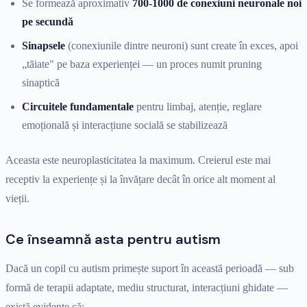
Se formează aproximativ
700-1000 de conexiuni neuronale noi
pe secundă
Sinapsele
(conexiunile dintre neuroni) sunt create în exces, apoi
„tăiate" pe baza experienței — un proces numit pruning
sinaptică
Circuitele fundamentale
pentru limbaj, atenție, reglare
emoțională și interacțiune socială se stabilizează
Aceasta este neuroplasticitatea la maximum. Creierul este mai
receptiv la experiențe și la învățare decât în orice alt moment al
vieții.
Ce înseamnă asta pentru autism
Dacă un copil cu autism primește suport în această perioadă — sub
formă de terapii adaptate, mediu structurat, interacțiuni ghidate —
există evidențe că: