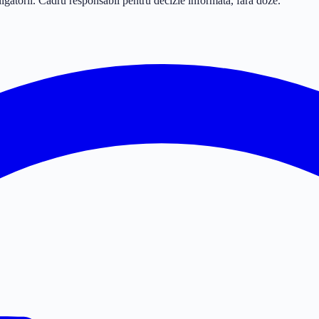
bligatorii. Cadru responsabil pentru decizie informată, fără doze.