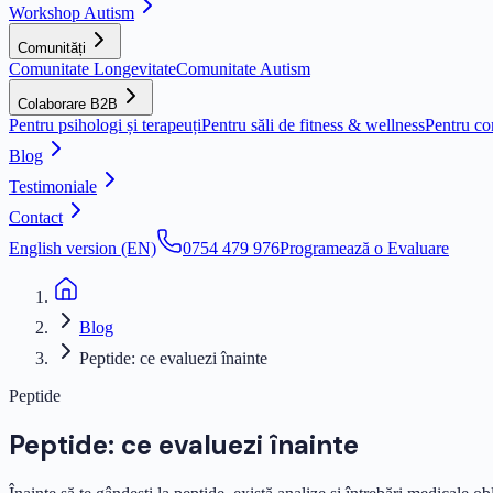
Workshop Autism
Comunități
Comunitate Longevitate
Comunitate Autism
Colaborare B2B
Pentru psihologi și terapeuți
Pentru săli de fitness & wellness
Pentru co
Blog
Testimoniale
Contact
English version (EN)
0754 479 976
Programează o Evaluare
Blog
Peptide: ce evaluezi înainte
Peptide
Peptide: ce evaluezi înainte