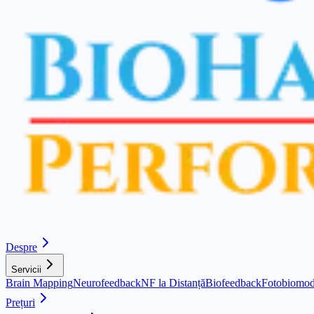
Despre
Servicii
Brain Mapping
Neurofeedback
NF la Distanță
Biofeedback
Fotobiomod
Prețuri