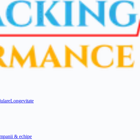
ulare
Longevitate
mpanii & echipe