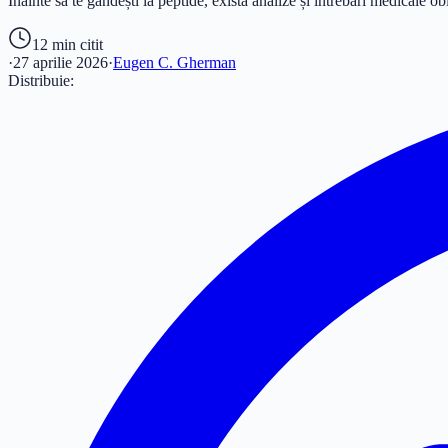
Înainte să te gândești la peptide, există analize și întrebări medicale o
12 min
citit
·
27 aprilie 2026
·
Eugen C. Gherman
Distribuie: