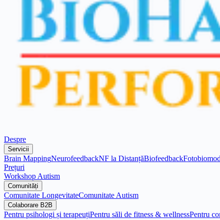
Despre
Servicii
Brain Mapping
Neurofeedback
NF la Distanță
Biofeedback
Fotobiomod
Prețuri
Workshop Autism
Comunități
Comunitate Longevitate
Comunitate Autism
Colaborare B2B
Pentru psihologi și terapeuți
Pentru săli de fitness & wellness
Pentru co