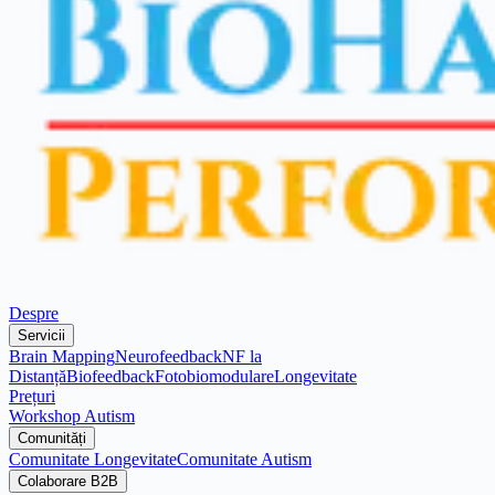
Despre
Servicii
Brain Mapping
Neurofeedback
NF la
Distanță
Biofeedback
Fotobiomodulare
Longevitate
Prețuri
Workshop Autism
Comunități
Comunitate Longevitate
Comunitate Autism
Colaborare B2B