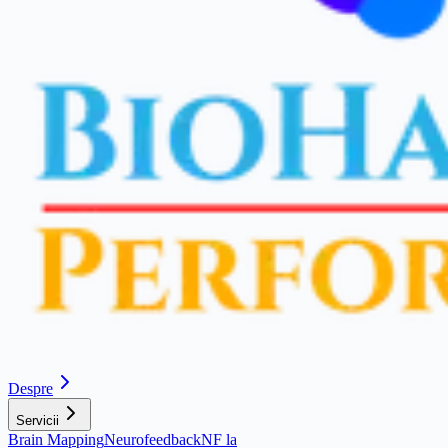
Despre
Servicii
Brain Mapping
Neurofeedback
NF la