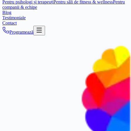
Pentru psihologi și terapeuți
Pentru săli de fitness & wellness
Pentru
companii & echipe
Blog
Testimoniale
Contact
Programează