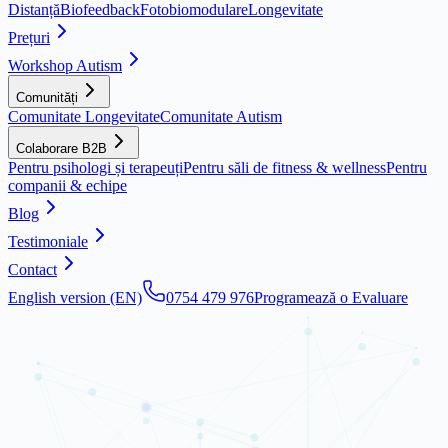
Distanță
Biofeedback
Fotobiomodulare
Longevitate
Prețuri
Workshop Autism
Comunități
Comunitate Longevitate
Comunitate Autism
Colaborare B2B
Pentru psihologi și terapeuți
Pentru săli de fitness & wellness
Pentru
companii & echipe
Blog
Testimoniale
Contact
English version (EN)
0754 479 976
Programează o Evaluare