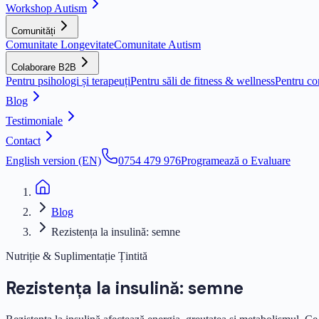
Workshop Autism
Comunități
Comunitate Longevitate
Comunitate Autism
Colaborare B2B
Pentru psihologi și terapeuți
Pentru săli de fitness & wellness
Pentru co
Blog
Testimoniale
Contact
English version (EN)
0754 479 976
Programează o Evaluare
Blog
Rezistența la insulină: semne
Nutriție & Suplimentație Țintită
Rezistența la insulină: semne