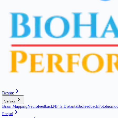
Despre
Servicii
Brain Mapping
Neurofeedback
NF la Distanță
Biofeedback
Fotobiomod
Prețuri