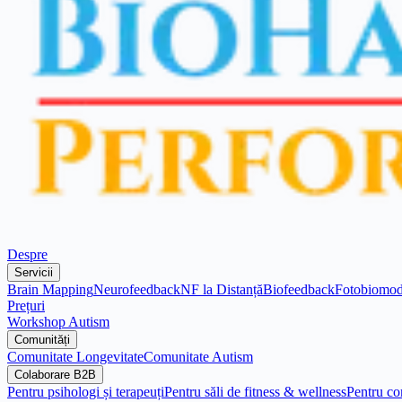
Despre
Servicii
Brain Mapping
Neurofeedback
NF la Distanță
Biofeedback
Fotobiomod
Prețuri
Workshop Autism
Comunități
Comunitate Longevitate
Comunitate Autism
Colaborare B2B
Pentru psihologi și terapeuți
Pentru săli de fitness & wellness
Pentru co