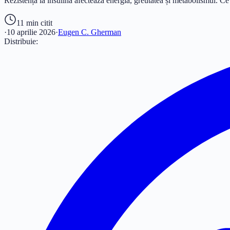
Rezistența la insulină afectează energia, greutatea și metabolismul. Ce
11 min
citit
·
10 aprilie 2026
·
Eugen C. Gherman
Distribuie: