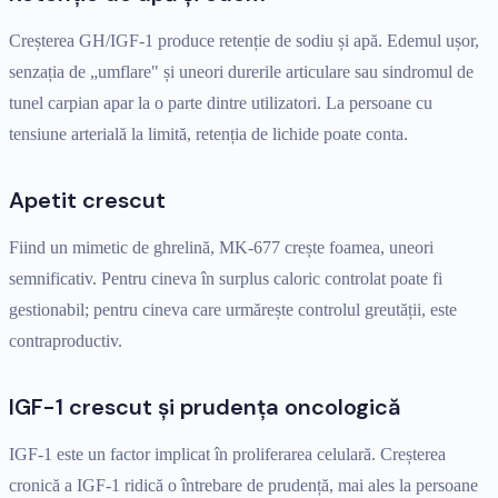
Creșterea GH/IGF-1 produce retenție de sodiu și apă. Edemul ușor,
senzația de „umflare" și uneori durerile articulare sau sindromul de
tunel carpian apar la o parte dintre utilizatori. La persoane cu
tensiune arterială la limită, retenția de lichide poate conta.
Apetit crescut
Fiind un mimetic de ghrelină, MK-677 crește foamea, uneori
semnificativ. Pentru cineva în surplus caloric controlat poate fi
gestionabil; pentru cineva care urmărește controlul greutății, este
contraproductiv.
IGF-1 crescut și prudența oncologică
IGF-1 este un factor implicat în proliferarea celulară. Creșterea
cronică a IGF-1 ridică o întrebare de prudență, mai ales la persoane