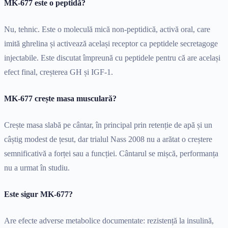
MK-677 este o peptidă?
Nu, tehnic. Este o moleculă mică non-peptidică, activă oral, care
imită ghrelina și activează același receptor ca peptidele secretagoge
injectabile. Este discutat împreună cu peptidele pentru că are același
efect final, creșterea GH și IGF-1.
MK-677 crește masa musculară?
Crește masa slabă pe cântar, în principal prin retenție de apă și un
câștig modest de țesut, dar trialul Nass 2008 nu a arătat o creștere
semnificativă a forței sau a funcției. Cântarul se mișcă, performanța
nu a urmat în studiu.
Este sigur MK-677?
Are efecte adverse metabolice documentate: rezistență la insulină,