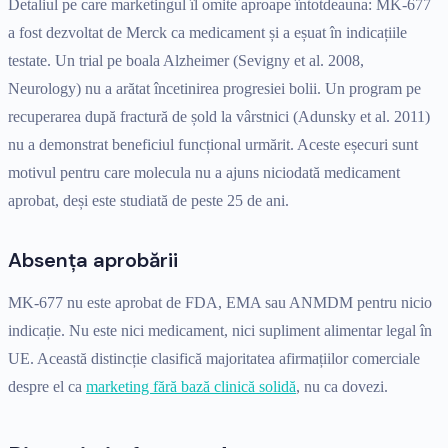
Detaliul pe care marketingul îl omite aproape întotdeauna: MK-677
a fost dezvoltat de Merck ca medicament și a eșuat în indicațiile
testate. Un trial pe boala Alzheimer (Sevigny et al. 2008,
Neurology) nu a arătat încetinirea progresiei bolii. Un program pe
recuperarea după fractură de șold la vârstnici (Adunsky et al. 2011)
nu a demonstrat beneficiul funcțional urmărit. Aceste eșecuri sunt
motivul pentru care molecula nu a ajuns niciodată medicament
aprobat, deși este studiată de peste 25 de ani.
Absența aprobării
MK-677 nu este aprobat de FDA, EMA sau ANMDM pentru nicio
indicație. Nu este nici medicament, nici supliment alimentar legal în
UE. Această distincție clasifică majoritatea afirmațiilor comerciale
despre el ca
marketing fără bază clinică solidă
, nu ca dovezi.