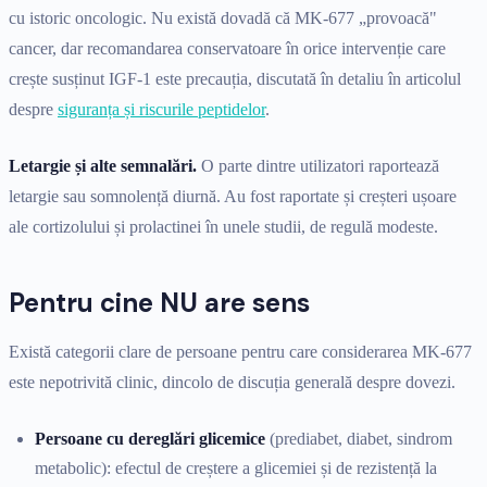
cu istoric oncologic. Nu există dovadă că MK-677 „provoacă"
cancer, dar recomandarea conservatoare în orice intervenție care
crește susținut IGF-1 este precauția, discutată în detaliu în articolul
despre
siguranța și riscurile peptidelor
.
Letargie și alte semnalări.
O parte dintre utilizatori raportează
letargie sau somnolență diurnă. Au fost raportate și creșteri ușoare
ale cortizolului și prolactinei în unele studii, de regulă modeste.
Pentru cine NU are sens
Există categorii clare de persoane pentru care considerarea MK-677
este nepotrivită clinic, dincolo de discuția generală despre dovezi.
Persoane cu dereglări glicemice
(prediabet, diabet, sindrom
metabolic): efectul de creștere a glicemiei și de rezistență la