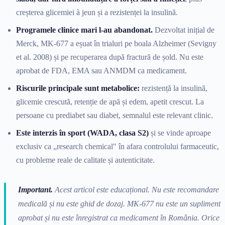
creșterea glicemiei à jeun și a rezistenței la insulină.
Programele clinice mari l-au abandonat.
Dezvoltat inițial de
Merck, MK-677 a eșuat în trialuri pe boala Alzheimer (Sevigny
et al. 2008) și pe recuperarea după fractură de șold. Nu este
aprobat de FDA, EMA sau ANMDM ca medicament.
Riscurile principale sunt metabolice:
rezistență la insulină,
glicemie crescută, retenție de apă și edem, apetit crescut. La
persoane cu prediabet sau diabet, semnalul este relevant clinic.
Este interzis în sport (WADA, clasa S2)
și se vinde aproape
exclusiv ca „research chemical" în afara controlului farmaceutic,
cu probleme reale de calitate și autenticitate.
Important.
Acest articol este educațional. Nu este recomandare
medicală și nu este ghid de dozaj. MK-677 nu este un supliment
aprobat și nu este înregistrat ca medicament în România. Orice