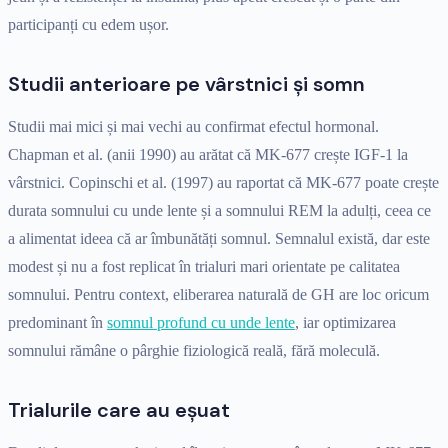
participanți cu edem ușor.
Studii anterioare pe vârstnici și somn
Studii mai mici și mai vechi au confirmat efectul hormonal.
Chapman et al. (anii 1990) au arătat că MK-677 crește IGF-1 la
vârstnici. Copinschi et al. (1997) au raportat că MK-677 poate crește
durata somnului cu unde lente și a somnului REM la adulți, ceea ce
a alimentat ideea că ar îmbunătăți somnul. Semnalul există, dar este
modest și nu a fost replicat în trialuri mari orientate pe calitatea
somnului. Pentru context, eliberarea naturală de GH are loc oricum
predominant în
somnul profund cu unde lente
, iar optimizarea
somnului rămâne o pârghie fiziologică reală, fără moleculă.
Trialurile care au eșuat