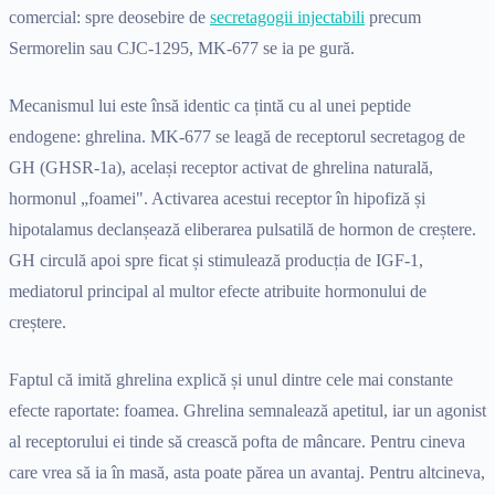
comercial: spre deosebire de
secretagogii injectabili
precum
Sermorelin sau CJC-1295, MK-677 se ia pe gură.
Mecanismul lui este însă identic ca țintă cu al unei peptide
endogene: ghrelina. MK-677 se leagă de receptorul secretagog de
GH (GHSR-1a), același receptor activat de ghrelina naturală,
hormonul „foamei". Activarea acestui receptor în hipofiză și
hipotalamus declanșează eliberarea pulsatilă de hormon de creștere.
GH circulă apoi spre ficat și stimulează producția de IGF-1,
mediatorul principal al multor efecte atribuite hormonului de
creștere.
Faptul că imită ghrelina explică și unul dintre cele mai constante
efecte raportate: foamea. Ghrelina semnalează apetitul, iar un agonist
al receptorului ei tinde să crească pofta de mâncare. Pentru cineva
care vrea să ia în masă, asta poate părea un avantaj. Pentru altcineva,