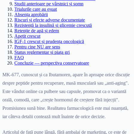
Studii anterioare pe vârstnici și somn
Trialurile care au eșuat
Absența aprobării
Riscuri și efecte adverse documentate
Rezistență la insulină și glicemie crescută
Retenție de apă și edem
Apetit crescut
IGF-1 crescut și prudența oncologică
Pentru cine NU are sens
Status reglementar și piața gri
FAQ
Concluzie — perspectiva conservatoare
MK-677, cunoscut și ca Ibutamoren, apare în aproape orice discuție
despre peptide pentru recuperare, masă musculară sau „anti-aging".
Este vândut online ca pulbere sau capsule, promovat ca o variantă
orală, comodă, care „crește hormonul de creștere fără injecții".
Promisiunea sună bine. Realitatea farmacologică este mai nuanțată,
iar câteva detalii contează mult înainte de orice decizie.
Articolul de față pune lângă, fără ambalaj de marketing, ce este de