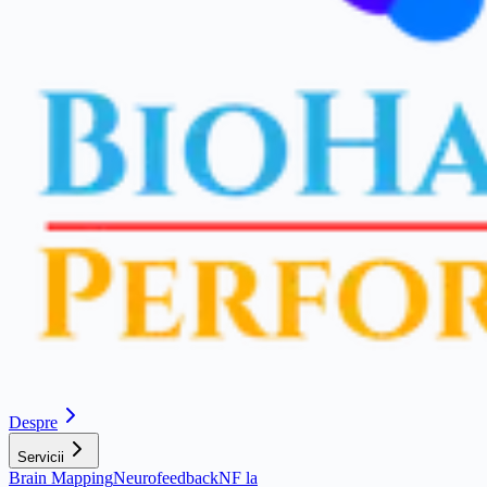
Despre
Servicii
Brain Mapping
Neurofeedback
NF la