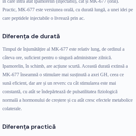
în care intră atât Ipamorelin (injectabil), cât și MK-677 (oral).
Practic, MK-677 este versiunea orală, cu durată lungă, a unei idei pe
care peptidele injectabile o livrează prin ac.
Diferența de durată
Timpul de înjumătățire al MK-677 este relativ lung, de ordinul a
câteva ore, suficient pentru o singură administrare zilnică.
Ipamorelin, în schimb, are acțiune scurtă. Această durată extinsă a
MK-677 înseamnă o stimulare mai susținută a axei GH, ceea ce
sună eficient, dar are și un revers: cu cât stimularea este mai
constantă, cu atât se îndepărtează de pulsatilitatea fiziologică
normală a hormonului de creștere și cu atât cresc efectele metabolice
colaterale.
Diferența practică