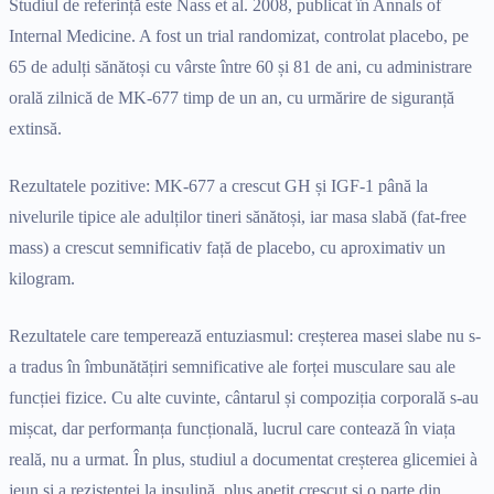
Studiul de referință este Nass et al. 2008, publicat în Annals of
Internal Medicine. A fost un trial randomizat, controlat placebo, pe
65 de adulți sănătoși cu vârste între 60 și 81 de ani, cu administrare
orală zilnică de MK-677 timp de un an, cu urmărire de siguranță
extinsă.
Rezultatele pozitive: MK-677 a crescut GH și IGF-1 până la
nivelurile tipice ale adulților tineri sănătoși, iar masa slabă (fat-free
mass) a crescut semnificativ față de placebo, cu aproximativ un
kilogram.
Rezultatele care temperează entuziasmul: creșterea masei slabe nu s-
a tradus în îmbunătățiri semnificative ale forței musculare sau ale
funcției fizice. Cu alte cuvinte, cântarul și compoziția corporală s-au
mișcat, dar performanța funcțională, lucrul care contează în viața
reală, nu a urmat. În plus, studiul a documentat creșterea glicemiei à
jeun și a rezistenței la insulină, plus apetit crescut și o parte din