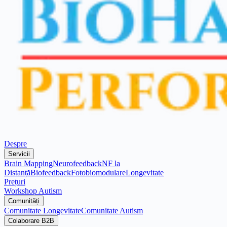
Despre
Servicii
Brain Mapping
Neurofeedback
NF la
Distanță
Biofeedback
Fotobiomodulare
Longevitate
Prețuri
Workshop Autism
Comunități
Comunitate Longevitate
Comunitate Autism
Colaborare B2B