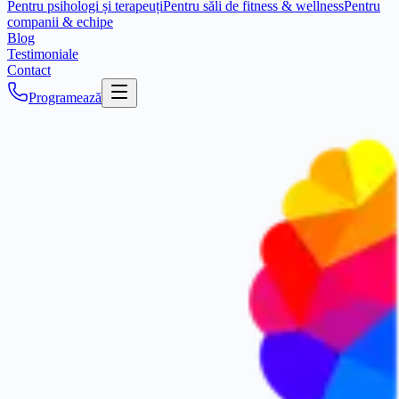
Pentru psihologi și terapeuți
Pentru săli de fitness & wellness
Pentru
companii & echipe
Blog
Testimoniale
Contact
Programează