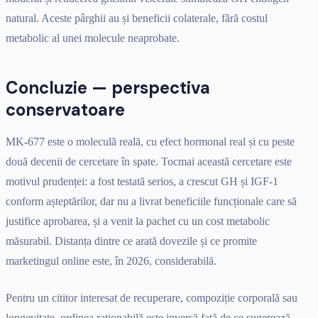
natural. Aceste pârghii au și beneficii colaterale, fără costul
metabolic al unei molecule neaprobate.
Concluzie — perspectiva
conservatoare
MK-677 este o moleculă reală, cu efect hormonal real și cu peste
două decenii de cercetare în spate. Tocmai această cercetare este
motivul prudenței: a fost testată serios, a crescut GH și IGF-1
conform așteptărilor, dar nu a livrat beneficiile funcționale care să
justifice aprobarea, și a venit la pachet cu un cost metabolic
măsurabil. Distanța dintre ce arată dovezile și ce promite
marketingul online este, în 2026, considerabilă.
Pentru un cititor interesat de recuperare, compoziție corporală sau
longevitate, ordinea raționabilă este inversă față de ce sugerează