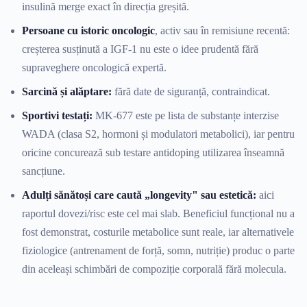
insulină merge exact în direcția greșită.
Persoane cu istoric oncologic
, activ sau în remisiune recentă:
creșterea susținută a IGF-1 nu este o idee prudentă fără
supraveghere oncologică expertă.
Sarcină și alăptare:
fără date de siguranță, contraindicat.
Sportivi testați:
MK-677 este pe lista de substanțe interzise
WADA (clasa S2, hormoni și modulatori metabolici), iar pentru
oricine concurează sub testare antidoping utilizarea înseamnă
sancțiune.
Adulți sănătoși care caută „longevity" sau estetică:
aici
raportul dovezi/risc este cel mai slab. Beneficiul funcțional nu a
fost demonstrat, costurile metabolice sunt reale, iar alternativele
fiziologice (antrenament de forță, somn, nutriție) produc o parte
din aceleași schimbări de compoziție corporală fără molecula.