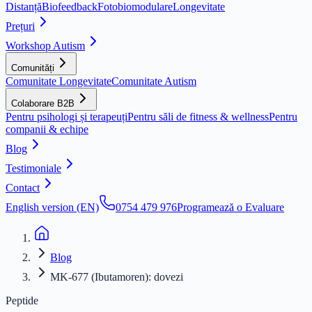
Distanță
Biofeedback
Fotobiomodulare
Longevitate
Prețuri
Workshop Autism
Comunități
Comunitate Longevitate
Comunitate Autism
Colaborare B2B
Pentru psihologi și terapeuți
Pentru săli de fitness & wellness
Pentru
companii & echipe
Blog
Testimoniale
Contact
English version (EN)
0754 479 976
Programează o Evaluare
Blog
MK-677 (Ibutamoren): dovezi
Peptide