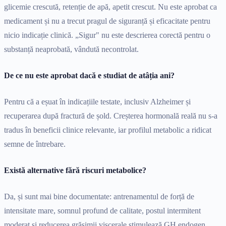
glicemie crescută, retenție de apă, apetit crescut. Nu este aprobat ca
medicament și nu a trecut pragul de siguranță și eficacitate pentru
nicio indicație clinică. „Sigur" nu este descrierea corectă pentru o
substanță neaprobată, vândută necontrolat.
De ce nu este aprobat dacă e studiat de atâția ani?
Pentru că a eșuat în indicațiile testate, inclusiv Alzheimer și
recuperarea după fractură de șold. Creșterea hormonală reală nu s-a
tradus în beneficii clinice relevante, iar profilul metabolic a ridicat
semne de întrebare.
Există alternative fără riscuri metabolice?
Da, și sunt mai bine documentate: antrenamentul de forță de
intensitate mare, somnul profund de calitate, postul intermitent
moderat și reducerea grăsimii viscerale stimulează GH endogen