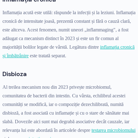
Inflamația acută este utilă: răspunde la infecții și la leziuni. Inflamația
cronică de intensitate joasă, prezentă constant și fără o cauză clară,
este altceva. Acest fenomen, numit uneori „inflammaging", a fost
adăugat ca mecanism distinct în 2023 și este un fir comun al
majorității bolilor legate de vârstă. Legătura dintre
inflamația cronică
și îmbătrânire
este tratată separat.
Disbioza
Al treilea mecanism nou din 2023 privește microbiomul,
comunitatea de bacterii din intestin. Cu vârsta, echilibrul acestei
comunități se modifică, iar o compoziție dezechilibrată, numită
disbioză, a fost asociată cu inflamație și cu o stare de sănătate mai
slabă. Dovezile aici sunt mai degrabă asociative decât cauzale, iar
relevanța lui este abordată în articolele despre
testarea microbiomului