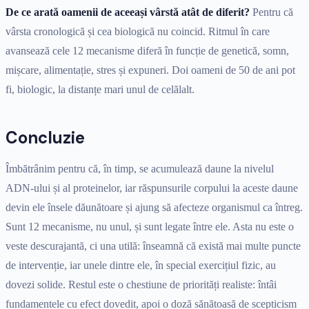
De ce arată oamenii de aceeași vârstă atât de diferit?
Pentru că
vârsta cronologică și cea biologică nu coincid. Ritmul în care
avansează cele 12 mecanisme diferă în funcție de genetică, somn,
mișcare, alimentație, stres și expuneri. Doi oameni de 50 de ani pot
fi, biologic, la distanțe mari unul de celălalt.
Concluzie
Îmbătrânim pentru că, în timp, se acumulează daune la nivelul
ADN-ului și al proteinelor, iar răspunsurile corpului la aceste daune
devin ele însele dăunătoare și ajung să afecteze organismul ca întreg.
Sunt 12 mecanisme, nu unul, și sunt legate între ele. Asta nu este o
veste descurajantă, ci una utilă: înseamnă că există mai multe puncte
de intervenție, iar unele dintre ele, în special exercițiul fizic, au
dovezi solide. Restul este o chestiune de priorități realiste: întâi
fundamentele cu efect dovedit, apoi o doză sănătoasă de scepticism