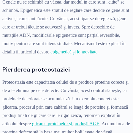
Genele nu se schimbă cu vârsta, dar modul în care sunt „citite" se
schimbă. Epigenetica este stratul de reglare care decide ce gene sunt
active și care sunt tăcute. Cu vârsta, acest tipar se dereglează, gene
care ar trebui tăcute se activează și invers. Spre deosebire de
mutațiile ADN, modificările epigenetice sunt parțial reversibile,
motiv pentru care sunt intens studiate. Mecanismul este explicat în
detaliu în articolul despre
epigenetică și longevitate
.
Pierderea proteostaziei
Proteostazia este capacitatea celulei de a produce proteine corecte și
de a le elimina pe cele defecte. Cu vârsta, acest control slăbește, iar
proteinele deteriorate se acumulează. Un exemplu concret este
glicarea, procesul prin care zahărul se leagă de proteine și formează
produși finali de glicare care le rigidizează, fenomen explicat în
articolul despre
glicarea proteinelor și produșii AGE
. Acumularea de
proteine defecte stă la baza mai multor boli legate de vârstă.