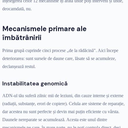
Înțelegerea celor 12 mecanisme îți arată unde poți interveni și unde,
deocamdată, nu.
Mecanismele primare ale
îmbătrânirii
Prima grupă cuprinde cinci procese „de la rădăcină". Aici începe
deteriorarea: sunt sursele de daune care, lăsate să se acumuleze,
declanșează restul.
Instabilitatea genomică
ADN-ul tău suferă zilnic mii de leziuni, din cauze interne și externe
(radiații, substanțe, erori de copiere). Celula are sisteme de reparație,
dar acestea nu sunt perfecte și devin mai puțin eficiente cu vârsta.
Daunele nereparate se acumulează. Acesta este unul dintre
mecanismele pe care, în mare parte, nu le poți controla direct, deși