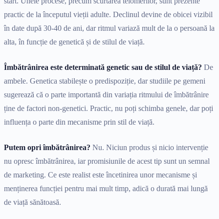
start. Unele procese, precum scurtarea telomerilor, sunt prezente
practic de la începutul vieții adulte. Declinul devine de obicei vizibil
în date după 30-40 de ani, dar ritmul variază mult de la o persoană la
alta, în funcție de genetică și de stilul de viață.
Îmbătrânirea este determinată genetic sau de stilul de viață?
De
ambele. Genetica stabilește o predispoziție, dar studiile pe gemeni
sugerează că o parte importantă din variația ritmului de îmbătrânire
ține de factori non-genetici. Practic, nu poți schimba genele, dar poți
influența o parte din mecanisme prin stil de viață.
Putem opri îmbătrânirea?
Nu. Niciun produs și nicio intervenție
nu opresc îmbătrânirea, iar promisiunile de acest tip sunt un semnal
de marketing. Ce este realist este încetinirea unor mecanisme și
menținerea funcției pentru mai mult timp, adică o durată mai lungă
de viață sănătoasă.