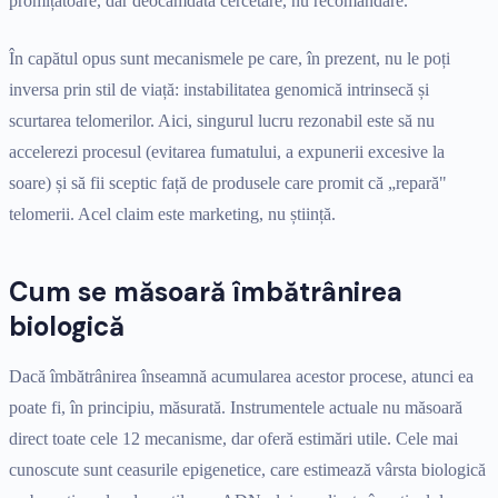
promițătoare, dar deocamdată cercetare, nu recomandare.
În capătul opus sunt mecanismele pe care, în prezent, nu le poți
inversa prin stil de viață: instabilitatea genomică intrinsecă și
scurtarea telomerilor. Aici, singurul lucru rezonabil este să nu
accelerezi procesul (evitarea fumatului, a expunerii excesive la
soare) și să fii sceptic față de produsele care promit că „repară"
telomerii. Acel claim este marketing, nu știință.
Cum se măsoară îmbătrânirea
biologică
Dacă îmbătrânirea înseamnă acumularea acestor procese, atunci ea
poate fi, în principiu, măsurată. Instrumentele actuale nu măsoară
direct toate cele 12 mecanisme, dar oferă estimări utile. Cele mai
cunoscute sunt ceasurile epigenetice, care estimează vârsta biologică