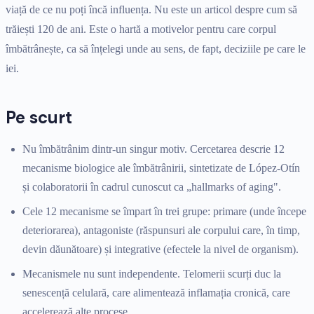
viață de ce nu poți încă influența. Nu este un articol despre cum să
trăiești 120 de ani. Este o hartă a motivelor pentru care corpul
îmbătrânește, ca să înțelegi unde au sens, de fapt, deciziile pe care le
iei.
Pe scurt
Nu îmbătrânim dintr-un singur motiv. Cercetarea descrie 12
mecanisme biologice ale îmbătrânirii, sintetizate de López-Otín
și colaboratorii în cadrul cunoscut ca „hallmarks of aging".
Cele 12 mecanisme se împart în trei grupe: primare (unde începe
deteriorarea), antagoniste (răspunsuri ale corpului care, în timp,
devin dăunătoare) și integrative (efectele la nivel de organism).
Mecanismele nu sunt independente. Telomerii scurți duc la
senescență celulară, care alimentează inflamația cronică, care
accelerează alte procese.