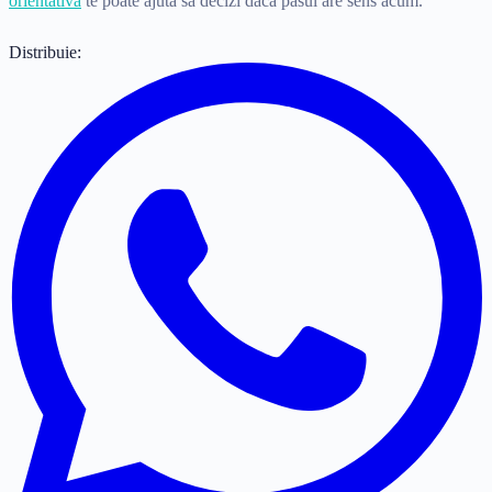
orientativă
te poate ajuta să decizi dacă pasul are sens acum.
Distribuie: