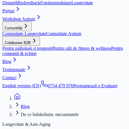
Distanță
Biofeedback
Fotobiomodulare
Longevitate
Prețuri
Workshop Autism
Comunități
Comunitate Longevitate
Comunitate Autism
Colaborare B2B
Pentru psihologi și terapeuți
Pentru săli de fitness & wellness
Pentru
companii & echipe
Blog
Testimoniale
Contact
English version (EN)
0754 479 976
Programează o Evaluare
Blog
De ce îmbătrânim: mecanismele
Longevitate & Anti-Aging