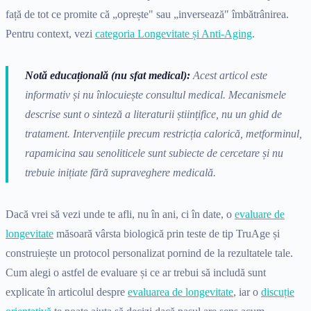
față de tot ce promite că „oprește" sau „inversează" îmbătrânirea.
Pentru context, vezi
categoria Longevitate și Anti-Aging
.
Notă educațională (nu sfat medical):
Acest articol este
informativ și nu înlocuiește consultul medical. Mecanismele
descrise sunt o sinteză a literaturii științifice, nu un ghid de
tratament. Intervențiile precum restricția calorică, metforminul,
rapamicina sau senoliticele sunt subiecte de cercetare și nu
trebuie inițiate fără supraveghere medicală.
Dacă vrei să vezi unde te afli, nu în ani, ci în date, o
evaluare de
longevitate
măsoară vârsta biologică prin teste de tip TruAge și
construiește un protocol personalizat pornind de la rezultatele tale.
Cum alegi o astfel de evaluare și ce ar trebui să includă sunt
explicate în articolul despre
evaluarea de longevitate
, iar o
discuție