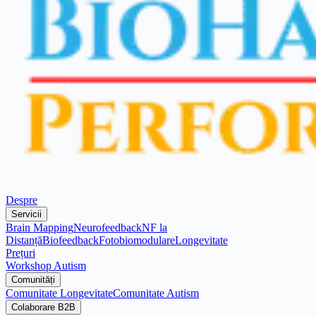
Despre
Servicii
Brain Mapping
Neurofeedback
NF la
Distanță
Biofeedback
Fotobiomodulare
Longevitate
Prețuri
Workshop Autism
Comunități
Comunitate Longevitate
Comunitate Autism
Colaborare B2B