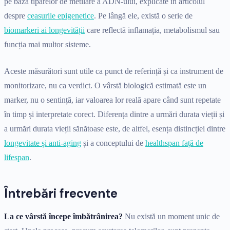
pe baza tiparelor de metilare a ADN-ului, explicate în articolul
despre
ceasurile epigenetice
. Pe lângă ele, există o serie de
biomarkeri ai longevității
care reflectă inflamația, metabolismul sau
funcția mai multor sisteme.
Aceste măsurători sunt utile ca punct de referință și ca instrument de
monitorizare, nu ca verdict. O vârstă biologică estimată este un
marker, nu o sentință, iar valoarea lor reală apare când sunt repetate
în timp și interpretate corect. Diferența dintre a urmări durata vieții și
a urmări durata vieții sănătoase este, de altfel, esența distincției dintre
longevitate și anti-aging
și a conceptului de
healthspan față de
lifespan
.
Întrebări frecvente
La ce vârstă începe îmbătrânirea?
Nu există un moment unic de