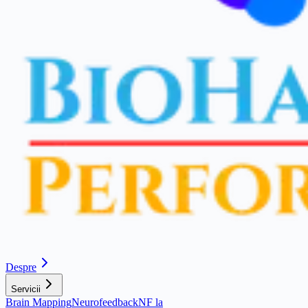
Despre
Servicii
Brain Mapping
Neurofeedback
NF la