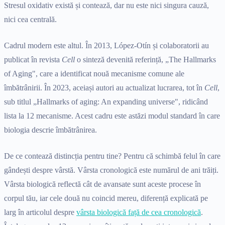
Stresul oxidativ există și contează, dar nu este nici singura cauză,
nici cea centrală.
Cadrul modern este altul. În 2013, López-Otín și colaboratorii au
publicat în revista
Cell
o sinteză devenită referință, „The Hallmarks
of Aging", care a identificat nouă mecanisme comune ale
îmbătrânirii. În 2023, aceiași autori au actualizat lucrarea, tot în
Cell
,
sub titlul „Hallmarks of aging: An expanding universe", ridicând
lista la 12 mecanisme. Acest cadru este astăzi modul standard în care
biologia descrie îmbătrânirea.
De ce contează distincția pentru tine? Pentru că schimbă felul în care
gândești despre vârstă. Vârsta cronologică este numărul de ani trăiți.
Vârsta biologică reflectă cât de avansate sunt aceste procese în
corpul tău, iar cele două nu coincid mereu, diferență explicată pe
larg în articolul despre
vârsta biologică față de cea cronologică
.