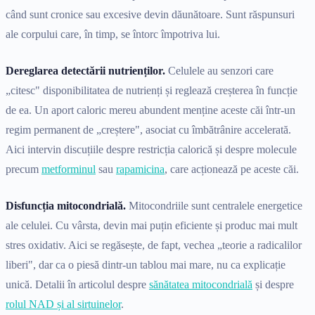
când sunt cronice sau excesive devin dăunătoare. Sunt răspunsuri
ale corpului care, în timp, se întorc împotriva lui.
Dereglarea detectării nutrienților.
Celulele au senzori care
„citesc" disponibilitatea de nutrienți și reglează creșterea în funcție
de ea. Un aport caloric mereu abundent menține aceste căi într-un
regim permanent de „creștere", asociat cu îmbătrânire accelerată.
Aici intervin discuțiile despre restricția calorică și despre molecule
precum
metforminul
sau
rapamicina
, care acționează pe aceste căi.
Disfuncția mitocondrială.
Mitocondriile sunt centralele energetice
ale celulei. Cu vârsta, devin mai puțin eficiente și produc mai mult
stres oxidativ. Aici se regăsește, de fapt, vechea „teorie a radicalilor
liberi", dar ca o piesă dintr-un tablou mai mare, nu ca explicație
unică. Detalii în articolul despre
sănătatea mitocondrială
și despre
rolul NAD și al sirtuinelor
.