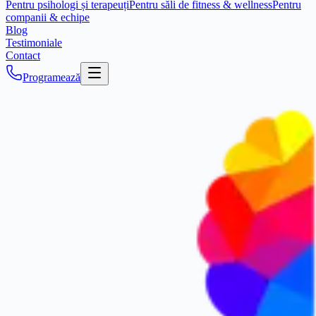
Pentru psihologi și terapeuți
Pentru săli de fitness & wellness
Pentru
companii & echipe
Blog
Testimoniale
Contact
Programează