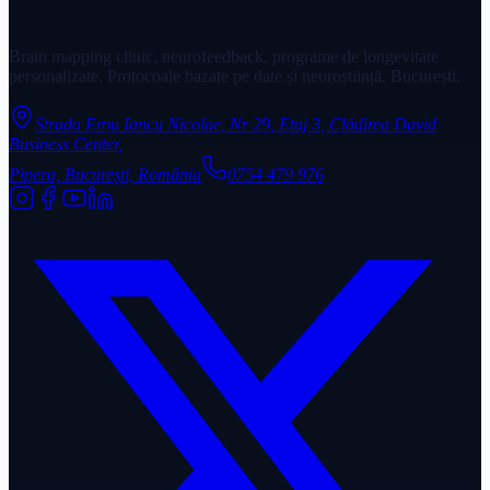
Brain mapping clinic, neurofeedback, programe de longevitate
personalizate. Protocoale bazate pe date și neuroștiință. București.
Strada Erou Iancu Nicolae, Nr 29, Etaj 3, Clădirea David
Business Center
,
Pipera, București, România
0754 479 976