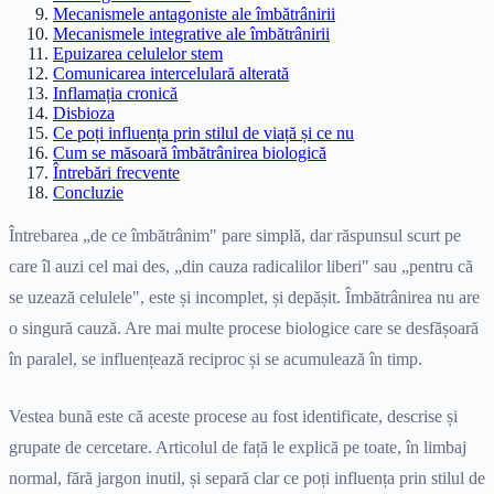
Mecanismele antagoniste ale îmbătrânirii
Mecanismele integrative ale îmbătrânirii
Epuizarea celulelor stem
Comunicarea intercelulară alterată
Inflamația cronică
Disbioza
Ce poți influența prin stilul de viață și ce nu
Cum se măsoară îmbătrânirea biologică
Întrebări frecvente
Concluzie
Întrebarea „de ce îmbătrânim" pare simplă, dar răspunsul scurt pe
care îl auzi cel mai des, „din cauza radicalilor liberi" sau „pentru că
se uzează celulele", este și incomplet, și depășit. Îmbătrânirea nu are
o singură cauză. Are mai multe procese biologice care se desfășoară
în paralel, se influențează reciproc și se acumulează în timp.
Vestea bună este că aceste procese au fost identificate, descrise și
grupate de cercetare. Articolul de față le explică pe toate, în limbaj
normal, fără jargon inutil, și separă clar ce poți influența prin stilul de