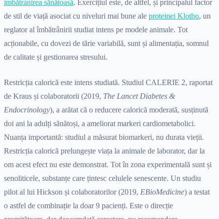
îmbătrânirea sănătoasă
. Exercițiul este, de altfel, și principalul factor
de stil de viață asociat cu niveluri mai bune ale
proteinei Klotho
, un
reglator al îmbătrânirii studiat intens pe modele animale. Tot
acționabile, cu dovezi de tărie variabilă, sunt și alimentația, somnul
de calitate și gestionarea stresului.
Restricția calorică este intens studiată. Studiul CALERIE 2, raportat
de Kraus și colaboratorii (2019,
The Lancet Diabetes &
Endocrinology
), a arătat că o reducere calorică moderată, susținută
doi ani la adulți sănătoși, a ameliorat markeri cardiometabolici.
Nuanța importantă: studiul a măsurat biomarkeri, nu durata vieții.
Restricția calorică prelungește viața la animale de laborator, dar la
om acest efect nu este demonstrat. Tot în zona experimentală sunt și
senoliticele, substanțe care țintesc celulele senescente. Un studiu
pilot al lui Hickson și colaboratorilor (2019,
EBioMedicine
) a testat
o astfel de combinație la doar 9 pacienți. Este o direcție