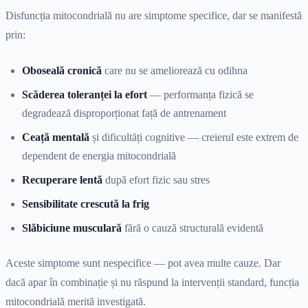
Disfuncția mitocondrială nu are simptome specifice, dar se manifestă
prin:
Oboseală cronică
care nu se ameliorează cu odihna
Scăderea toleranței la efort
— performanța fizică se
degradează disproporționat față de antrenament
Ceață mentală
și dificultăți cognitive — creierul este extrem de
dependent de energia mitocondrială
Recuperare lentă
după efort fizic sau stres
Sensibilitate crescută la frig
Slăbiciune musculară
fără o cauză structurală evidentă
Aceste simptome sunt nespecifice — pot avea multe cauze. Dar
dacă apar în combinație și nu răspund la intervenții standard, funcția
mitocondrială merită investigată.