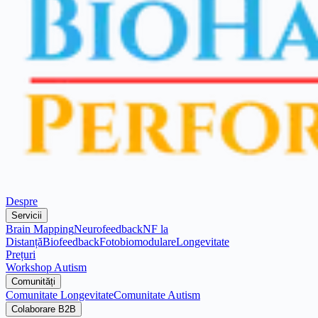
Despre
Servicii
Brain Mapping
Neurofeedback
NF la
Distanță
Biofeedback
Fotobiomodulare
Longevitate
Prețuri
Workshop Autism
Comunități
Comunitate Longevitate
Comunitate Autism
Colaborare B2B