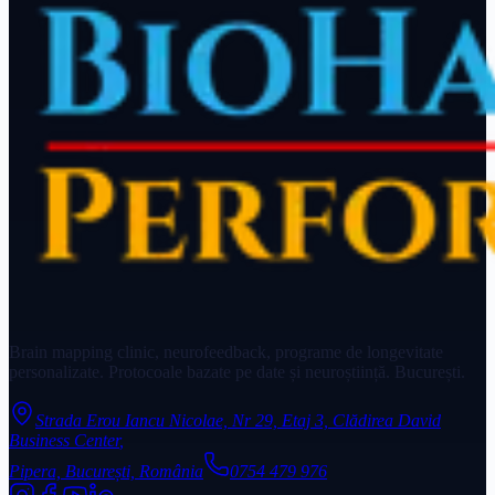
Brain mapping clinic, neurofeedback, programe de longevitate
personalizate. Protocoale bazate pe date și neuroștiință. București.
Strada Erou Iancu Nicolae, Nr 29, Etaj 3, Clădirea David
Business Center
,
Pipera, București, România
0754 479 976