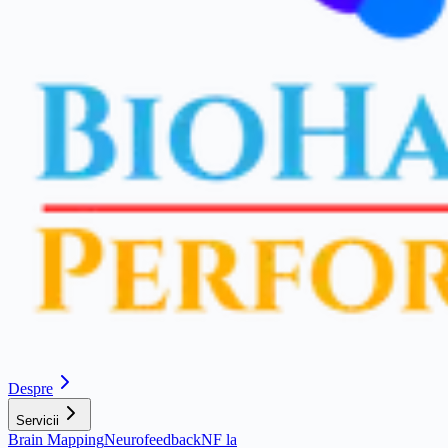
Despre
Servicii
Brain Mapping
Neurofeedback
NF la