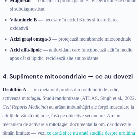
Magneziu
— cofactor în producția de ATP. Deficitul este comun
și subdiagnosticat
Vitaminele B
— necesare în ciclul Krebs și fosforilarea
oxidativă
Acizi grași omega-3
— protejează membranele mitocondriale
Acid alfa-lipoic
— antioxidant care funcționează atât în mediu
apos cât și lipidic, reciclează alte antioxidante
4. Suplimente mitocondriale — ce au dovezi
Urolithin A
— un metabolit produs din polifenolii de rodie,
activează mitofagia. Studii randomizate (ATLAS, Singh et al., 2022,
Cell Reports Medicine
) au arătat îmbunătățiri ale forței musculare la
adulți de vârstă mijlocie, însă pe obiective secundare. Are un
mecanism de activare a mitofagiei documentat la om, dar dovezile
rămân limitate — vezi
ce arată și ce nu arată studiile despre urolitina