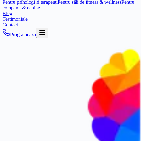
Pentru psihologi și terapeuți
Pentru săli de fitness & wellness
Pentru
companii & echipe
Blog
Testimoniale
Contact
Programează