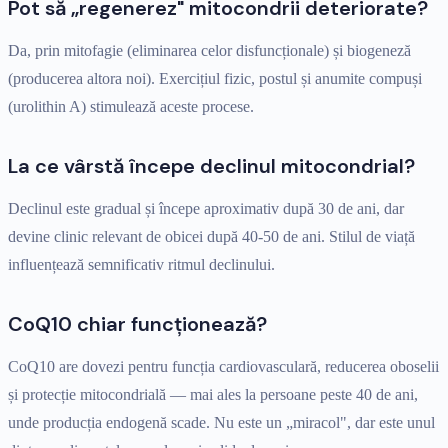
Pot să „regenerez" mitocondrii deteriorate?
Da, prin mitofagie (eliminarea celor disfuncționale) și biogeneză
(producerea altora noi). Exercițiul fizic, postul și anumite compuși
(urolithin A) stimulează aceste procese.
La ce vârstă începe declinul mitocondrial?
Declinul este gradual și începe aproximativ după 30 de ani, dar
devine clinic relevant de obicei după 40-50 de ani. Stilul de viață
influențează semnificativ ritmul declinului.
CoQ10 chiar funcționează?
CoQ10 are dovezi pentru funcția cardiovasculară, reducerea oboselii
și protecție mitocondrială — mai ales la persoane peste 40 de ani,
unde producția endogenă scade. Nu este un „miracol", dar este unul