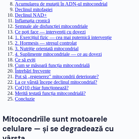
Acumularea de mutații în ADN-ul mitocondrial
Declinul mitofagiei
Declinul NAD+
Inflamația cronică
Semnale ale disfuncției mitocondriale
Ce poți face — intervenții cu dovezi
1. Exercițiul fizic — cea mai puternică intervenție
2. Hormesis — stresul controlat
3. Nutriție orientată mitocondrial
4. Suplimente mitocondriale — ce au dovezi
Ce să eviți
Cum se măsoară funcția mitocondrială
Întrebări frecvente
Pot să „regenerez" mitocondrii deteriorate?
La ce vârstă începe declinul mitocondrial?
CoQ10 chiar funcționează?
Merită testată funcția mitocondrială?
Concluzie
Mitocondriile sunt motoarele
celulare — și se degradează cu
vârsta