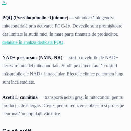
A
.
PQQ (Pyrroloquinoline Quinone)
— stimulează biogeneza
mitocondrială prin activarea PGC-1α. Dovezile sunt promițătoare
dar limitate la studii mici, în mare parte finanțate de producător,
detaliate în analiza dedicată PQQ
.
NAD+ precursori (NMN, NR)
— susțin nivelurile de NAD+
necesare funcției mitocondriale. Studii pe oameni arată creșteri
măsurabile ale NAD+ intracelular. Efectele clinice pe termen lung
sunt încă studiate.
Acetil-L-carnitină
— transportă acizii grași în mitocondrii pentru
producția de energie. Dovezi pentru reducerea oboselii și protecție
neuronală în populații vârstnice.
Ce să eviți