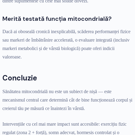
dintre suplimentele cu cele mai solide dovezi.
Merită testată funcția mitocondrială?
Dacă ai oboseală cronică inexplicabilă, scăderea performanței fizice
sau markeri de îmbătrânire accelerată, o evaluare integrată (inclusiv
markeri metabolici și de vârstă biologică) poate oferi indicii
valoroase.
Concluzie
Sănătatea mitocondrială nu este un subiect de nișă — este
mecanismul central care determină cât de bine funcționează corpul și
creierul tău pe măsură ce înaintezi în vârstă.
Intervențiile cu cel mai mare impact sunt accesibile: exercițiu fizic
regulat (zona 2 + forță), somn adecvat, hormesis controlat și o