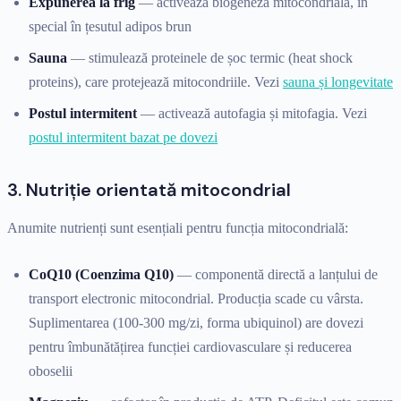
Expunerea la frig
— activează biogeneza mitocondrială, în
special în țesutul adipos brun
Sauna
— stimulează proteinele de șoc termic (heat shock
proteins), care protejează mitocondriile. Vezi
sauna și longevitate
Postul intermitent
— activează autofagia și mitofagia. Vezi
postul intermitent bazat pe dovezi
3. Nutriție orientată mitocondrial
Anumite nutrienți sunt esențiali pentru funcția mitocondrială:
CoQ10 (Coenzima Q10)
— componentă directă a lanțului de
transport electronic mitocondrial. Producția scade cu vârsta.
Suplimentarea (100-300 mg/zi, forma ubiquinol) are dovezi
pentru îmbunătățirea funcției cardiovasculare și reducerea
oboselii