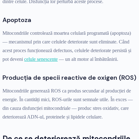
dintre celule. Disfuncția lor perturbă aceste procese.
Apoptoza
Mitocondriile controlează moartea celulară programată (apoptoza)
— mecanismul prin care celulele deteriorate sunt eliminate. Când
acest proces funcționează defectuos, celulele deteriorate persistă și
pot deveni
celule senescente
— un alt motor al îmbătrânirii.
Producția de specii reactive de oxigen (ROS)
Mitocondriile generează ROS ca produs secundar al producției de
energie. În cantități mici, ROS-urile sunt semnale utile. În exces —
din cauza disfuncției mitocondriale — produc stres oxidativ, care
deteriorează ADN-ul, proteinele și lipidele celulare.
De ce se deteriorează mitocondriile