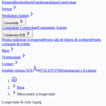
Distanță
Biofeedback
Fotobiomodulare
Longevitate
Prețuri
Workshop Autism
Comunități
Comunitate Longevitate
Comunitate Autism
Colaborare B2B
Pentru psihologi și terapeuți
Pentru săli de fitness & wellness
Pentru
companii & echipe
Blog
Testimoniale
Contact
English version (EN)
0754 479 976
Programează o Evaluare
Blog
Mitocondrii și longevitate
Longevitate & Anti-Aging