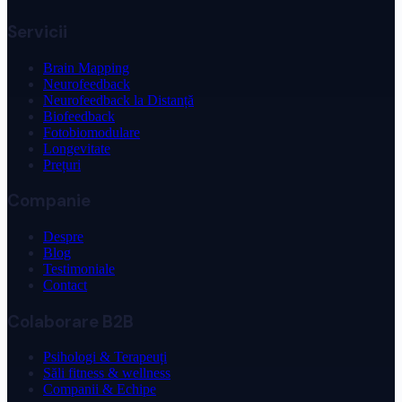
Servicii
Brain Mapping
Neurofeedback
Neurofeedback la Distanță
Biofeedback
Fotobiomodulare
Longevitate
Prețuri
Companie
Despre
Blog
Testimoniale
Contact
Colaborare B2B
Psihologi & Terapeuți
Săli fitness & wellness
Companii & Echipe