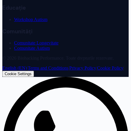
Educație
Workshop Autism
Comunități
Comunitate Longevitate
Comunitate Autism
©
2026
Biohacking Performance. Toate drepturile rezervate.
English (EN)
|
Terms and Conditions
|
Privacy Policy
|
Cookie Policy
|
Cookie Settings