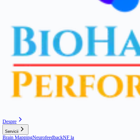
Despre
Servicii
Brain Mapping
Neurofeedback
NF la