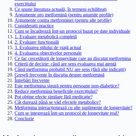
exercițiului
Ce spune literatura actuală, în termeni echilibrați
Argumente pro metformină (pentru anumite profile)
Argumente contra metforminei (pentru alte profile)
Considerații practice
Cum se încadrează într-un protocol bazat pe date individuale
1. Evaluare metabolică completă
2. Evaluare funcțională
3. Evaluarea stilului de viață actual
4. Evaluarea obiectivelor personale
Ce fac cercetătorii de longevitate care au discutat metformina
Criterii de decizie: când are sens evaluarea mai atentă
Când metformina probabil NU are sens (fără alte indicații)
Greșeli frecvente în discuția despre metformină
Întrebări frecvente
Este metformina sigură pentru persoane non-diabetice?
Reduce metformina beneficiile exercițiului?
Pot obține efecte similare fără medicație?
Cât durează până se văd efectele metabolice?
Metformina interacționează cu alte suplimente de longevitate?
Cum se integrează într-un protocol de longevitate real?
Concluzie