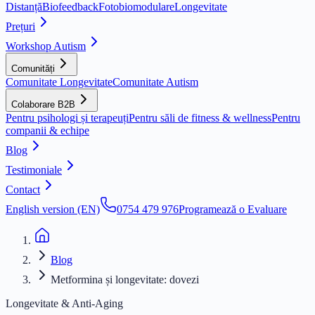
Distanță
Biofeedback
Fotobiomodulare
Longevitate
Prețuri
Workshop Autism
Comunități
Comunitate Longevitate
Comunitate Autism
Colaborare B2B
Pentru psihologi și terapeuți
Pentru săli de fitness & wellness
Pentru
companii & echipe
Blog
Testimoniale
Contact
English version (EN)
0754 479 976
Programează o Evaluare
Blog
Metformina și longevitate: dovezi
Longevitate & Anti-Aging