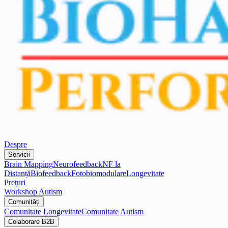
Despre
Servicii
Brain Mapping
Neurofeedback
NF la
Distanță
Biofeedback
Fotobiomodulare
Longevitate
Prețuri
Workshop Autism
Comunități
Comunitate Longevitate
Comunitate Autism
Colaborare B2B