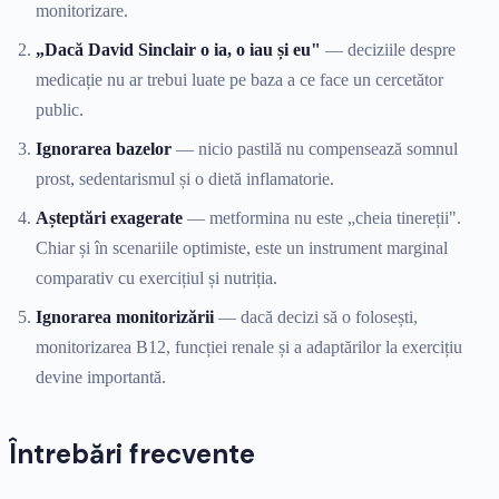
monitorizare.
„Dacă David Sinclair o ia, o iau și eu"
— deciziile despre
medicație nu ar trebui luate pe baza a ce face un cercetător
public.
Ignorarea bazelor
— nicio pastilă nu compensează somnul
prost, sedentarismul și o dietă inflamatorie.
Așteptări exagerate
— metformina nu este „cheia tinereții".
Chiar și în scenariile optimiste, este un instrument marginal
comparativ cu exercițiul și nutriția.
Ignorarea monitorizării
— dacă decizi să o folosești,
monitorizarea B12, funcției renale și a adaptărilor la exercițiu
devine importantă.
Întrebări frecvente