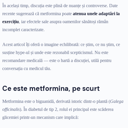
În același timp, discuția este plină de nuanțe și controverse. Date
recente sugerează că metformina poate
atenua unele adaptări la
exercițiu
, iar efectele sale asupra oamenilor sănătoși rămân
incomplet caracterizate.
Acest articol îți oferă o imagine echilibrată: ce știm, ce nu știm, ce
susține hype-ul și unde este rezonabil scepticismul. Nu este
recomandare medicală — este o hartă a discuției, utilă pentru
conversația cu medicul tău.
Ce este metformina, pe scurt
Metformina este o biguanidă, derivată istoric dintr-o plantă (
Galega
officinalis
). În diabetul de tip 2, rolul ei principal este scăderea
glicemiei printr-un mecanism care implică: