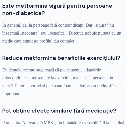
Este metformina sigură pentru persoane
non-diabetice?
În general, da, la persoane fără contraindicații. Dar „sigură" nu
înseamnă „necesară" sau „benefică". Discuția trebuie purtată cu un
medic care cunoaște profilul tău complet.
Reduce metformina beneficiile exercițiului?
Evidențele recente sugerează că poate atenua adaptările
mitocondriale și musculare la exercițiu, mai ales la persoane în
vârstă. Pentru sportivi și persoane foarte active, acest trade-off este
important.
Pot obține efecte similare fără medicație?
Parțial, da. Activarea AMPK și îmbunătățirea sensibilității la insulină