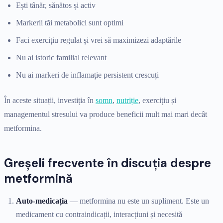
Ești tânăr, sănătos și activ
Markerii tăi metabolici sunt optimi
Faci exercițiu regulat și vrei să maximizezi adaptările
Nu ai istoric familial relevant
Nu ai markeri de inflamație persistent crescuți
În aceste situații, investiția în
somn
,
nutriție
, exercițiu și
managementul stresului va produce beneficii mult mai mari decât
metformina.
Greșeli frecvente în discuția despre
metformină
Auto-medicația
— metformina nu este un supliment. Este un
medicament cu contraindicații, interacțiuni și necesită