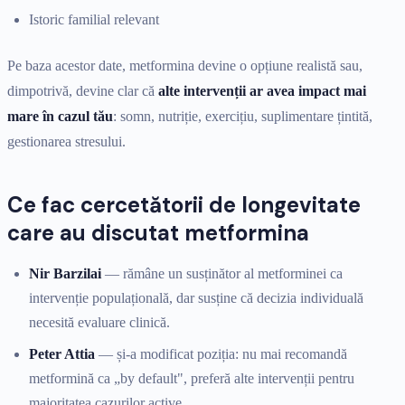
Istoric familial relevant
Pe baza acestor date, metformina devine o opțiune realistă sau,
dimpotrivă, devine clar că
alte intervenții ar avea impact mai
mare în cazul tău
: somn, nutriție, exercițiu, suplimentare țintită,
gestionarea stresului.
Ce fac cercetătorii de longevitate
care au discutat metformina
Nir Barzilai
— rămâne un susținător al metforminei ca
intervenție populațională, dar susține că decizia individuală
necesită evaluare clinică.
Peter Attia
— și-a modificat poziția: nu mai recomandă
metformină ca „by default", preferă alte intervenții pentru
majoritatea cazurilor active.