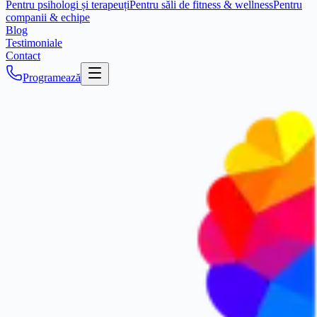
Pentru psihologi și terapeuți
Pentru săli de fitness & wellness
Pentru
companii & echipe
Blog
Testimoniale
Contact
Programează