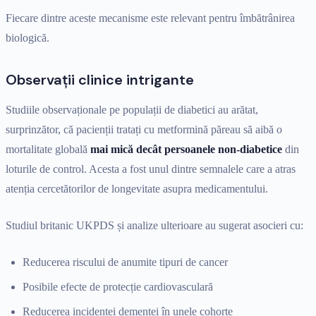
Fiecare dintre aceste mecanisme este relevant pentru îmbătrânirea
biologică.
Observații clinice intrigante
Studiile observaționale pe populații de diabetici au arătat,
surprinzător, că pacienții tratați cu metformină păreau să aibă o
mortalitate globală
mai mică decât persoanele non-diabetice
din
loturile de control. Acesta a fost unul dintre semnalele care a atras
atenția cercetătorilor de longevitate asupra medicamentului.
Studiul britanic UKPDS și analize ulterioare au sugerat asocieri cu:
Reducerea riscului de anumite tipuri de cancer
Posibile efecte de protecție cardiovasculară
Reducerea incidenței demenței în unele cohorte