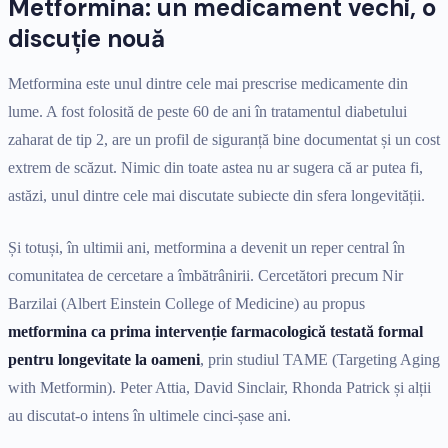
Metformina: un medicament vechi, o
discuție nouă
Metformina este unul dintre cele mai prescrise medicamente din
lume. A fost folosită de peste 60 de ani în tratamentul diabetului
zaharat de tip 2, are un profil de siguranță bine documentat și un cost
extrem de scăzut. Nimic din toate astea nu ar sugera că ar putea fi,
astăzi, unul dintre cele mai discutate subiecte din sfera longevității.
Și totuși, în ultimii ani, metformina a devenit un reper central în
comunitatea de cercetare a îmbătrânirii. Cercetători precum Nir
Barzilai (Albert Einstein College of Medicine) au propus
metformina ca prima intervenție farmacologică testată formal
pentru longevitate la oameni
, prin studiul TAME (Targeting Aging
with Metformin). Peter Attia, David Sinclair, Rhonda Patrick și alții
au discutat-o intens în ultimele cinci-șase ani.