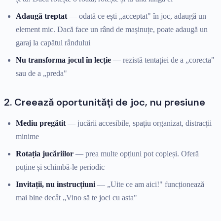
Adaugă treptat
— odată ce ești „acceptat" în joc, adaugă un
element mic. Dacă face un rând de mașinuțe, poate adaugă un
garaj la capătul rândului
Nu transforma jocul în lecție
— rezistă tentației de a „corecta"
sau de a „preda"
2. Creează oportunități de joc, nu presiune
Mediu pregătit
— jucării accesibile, spațiu organizat, distracții
minime
Rotația jucăriilor
— prea multe opțiuni pot copleși. Oferă
puține și schimbă-le periodic
Invitații, nu instrucțiuni
— „Uite ce am aici!" funcționează
mai bine decât „Vino să te joci cu asta"