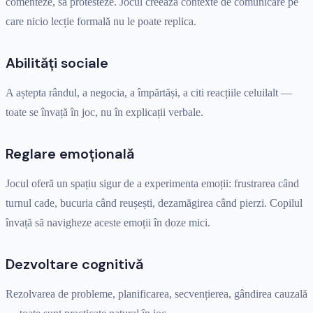
comenteze, să protesteze. Jocul creează contexte de comunicare pe
care nicio lecție formală nu le poate replica.
Abilități sociale
A aștepta rândul, a negocia, a împărtăși, a citi reacțiile celuilalt —
toate se învață în joc, nu în explicații verbale.
Reglare emoțională
Jocul oferă un spațiu sigur de a experimenta emoții: frustrarea când
turnul cade, bucuria când reușești, dezamăgirea când pierzi. Copilul
învață să navigheze aceste emoții în doze mici.
Dezvoltare cognitivă
Rezolvarea de probleme, planificarea, secvențierea, gândirea cauzală