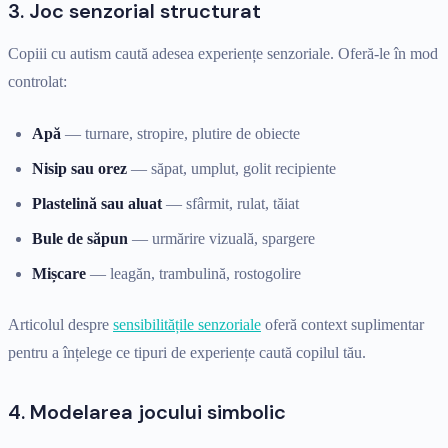
3. Joc senzorial structurat
Copiii cu autism caută adesea experiențe senzoriale. Oferă-le în mod
controlat:
Apă
— turnare, stropire, plutire de obiecte
Nisip sau orez
— săpat, umplut, golit recipiente
Plastelină sau aluat
— sfârmit, rulat, tăiat
Bule de săpun
— urmărire vizuală, spargere
Mișcare
— leagăn, trambulină, rostogolire
Articolul despre
sensibilitățile senzoriale
oferă context suplimentar
pentru a înțelege ce tipuri de experiențe caută copilul tău.
4. Modelarea jocului simbolic