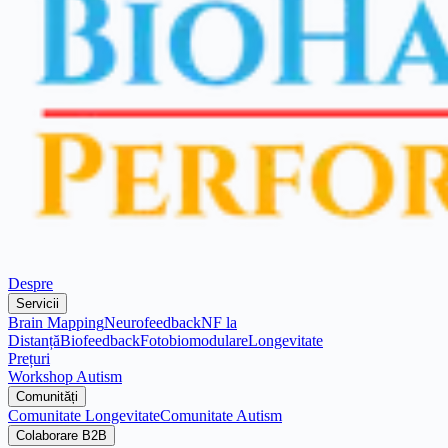
Despre
Servicii
Brain Mapping
Neurofeedback
NF la
Distanță
Biofeedback
Fotobiomodulare
Longevitate
Prețuri
Workshop Autism
Comunități
Comunitate Longevitate
Comunitate Autism
Colaborare B2B