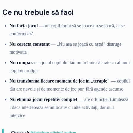
Ce nu trebuie să faci
Nu forța jocul
— un copil forțat să se joace nu se joacă, ci se
conformează
Nu corecta constant
— „Nu așa se joacă cu asta!" distruge
motivația
Nu compara
— jocul copilului tău nu trebuie să arate ca al unui
copil neurotipic
Nu transforma fiecare moment de joc în „terapie"
— copilul
tău are nevoie și de momente de joc pur, fără agende ascunse
Nu elimina jocul repetitiv complet
— are o funcție. Limitează-
l dacă interferează semnificativ cu alte activități, dar nu-l
interzice
Citește și:
Workshop părinți autism