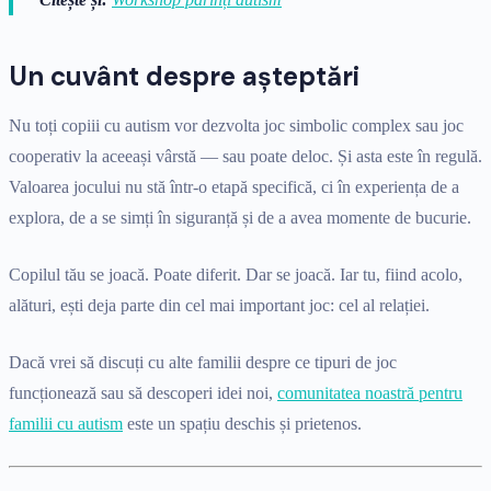
Un cuvânt despre așteptări
Nu toți copiii cu autism vor dezvolta joc simbolic complex sau joc
cooperativ la aceeași vârstă — sau poate deloc. Și asta este în regulă.
Valoarea jocului nu stă într-o etapă specifică, ci în experiența de a
explora, de a se simți în siguranță și de a avea momente de bucurie.
Copilul tău se joacă. Poate diferit. Dar se joacă. Iar tu, fiind acolo,
alături, ești deja parte din cel mai important joc: cel al relației.
Dacă vrei să discuți cu alte familii despre ce tipuri de joc
funcționează sau să descoperi idei noi,
comunitatea noastră pentru
familii cu autism
este un spațiu deschis și prietenos.