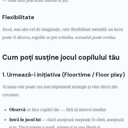
— toate sunt practicate natural în joc.
Flexibilitate
Jocul, mai ales cel de imaginație, cere flexibilitate mentală: un lucru
poate fi altceva, regulile se pot schimba, scenariul poate evolua.
Cum poți susține jocul copilului tău
1. Urmează-i inițiativa (Floortime / Floor play)
Aceasta este poate cea mai importantă strategie și vine direct din
cercetare:
Observă
ce face copilul tău — fără să intervii imediat
Intră în jocul lui
— dacă aranjează mașinuțe în rând, aranjează
și tu. Dacă rotește o roată, rotește și tu una lângă el