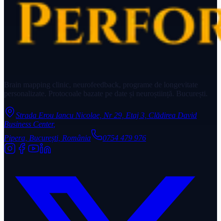
Brain mapping clinic, neurofeedback, programe de longevitate
personalizate. Protocoale bazate pe date și neuroștiință. București.
Strada Erou Iancu Nicolae, Nr 29, Etaj 3, Clădirea David
Business Center
,
Pipera, București, România
0754 479 976