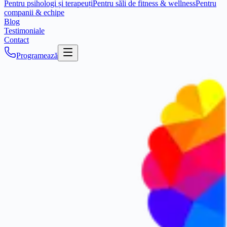
Pentru psihologi și terapeuți
Pentru săli de fitness & wellness
Pentru
companii & echipe
Blog
Testimoniale
Contact
Programează