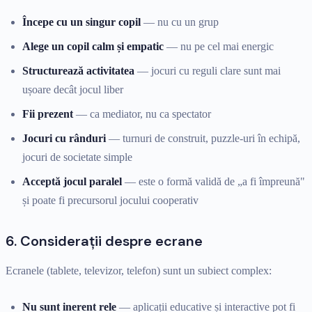
Începe cu un singur copil
— nu cu un grup
Alege un copil calm și empatic
— nu pe cel mai energic
Structurează activitatea
— jocuri cu reguli clare sunt mai
ușoare decât jocul liber
Fii prezent
— ca mediator, nu ca spectator
Jocuri cu rânduri
— turnuri de construit, puzzle-uri în echipă,
jocuri de societate simple
Acceptă jocul paralel
— este o formă validă de „a fi împreună"
și poate fi precursorul jocului cooperativ
6. Considerații despre ecrane
Ecranele (tablete, televizor, telefon) sunt un subiect complex:
Nu sunt inerent rele
— aplicații educative și interactive pot fi