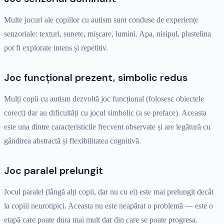
Multe jocuri ale copiilor cu autism sunt conduse de experiențe
senzoriale: texturi, sunete, mișcare, lumini. Apa, nisipul, plastelina
pot fi explorate intens și repetitiv.
Joc funcțional prezent, simbolic redus
Mulți copii cu autism dezvoltă joc funcțional (folosesc obiectele
corect) dar au dificultăți cu jocul simbolic (a se preface). Aceasta
este una dintre caracteristicile frecvent observate și are legătură cu
gândirea abstractă și flexibilitatea cognitivă.
Joc paralel prelungit
Jocul paralel (lângă alți copii, dar nu cu ei) este mai prelungit decât
la copiii neurotipici. Aceasta nu este neapărat o problemă — este o
etapă care poate dura mai mult dar din care se poate progresa.