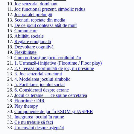
Joc senzorial dominant
Joc funcțional prezent, simbolic redus
Joc paralel prelungit
Scenarii repetate din media
De ce jocul contează atât de mult
Comunicare
Abilități sociale
Reglare emoțională
Dezvoltare cognitivă
Flexibilitate
Cum poți susține jocul copilului tău
1. Urmează-i inițiativa (Floortime / Floor play)
2. Creează oportunități de joc, nu presiune
3. Joc senzorial structurat
4. Modelarea jocului simbolic
5. Facilitarea jocului social
6. Considerații despre ecrane
Jocul ca terapie — ce spune cercetarea
Floortime / DIR
Play therapy
Componente de joc în ESDM și JASPER
Integrarea jocului în rutine
Ce nu trebuie să faci
Un cuvânt despre așteptări