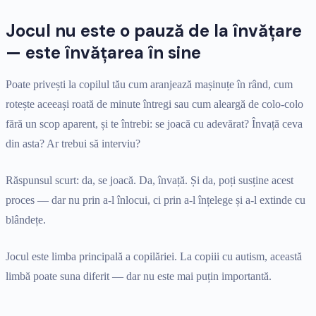
Jocul nu este o pauză de la învățare
— este învățarea în sine
Poate privești la copilul tău cum aranjează mașinuțe în rând, cum
rotește aceeași roată de minute întregi sau cum aleargă de colo-colo
fără un scop aparent, și te întrebi: se joacă cu adevărat? Învață ceva
din asta? Ar trebui să interviu?
Răspunsul scurt: da, se joacă. Da, învață. Și da, poți susține acest
proces — dar nu prin a-l înlocui, ci prin a-l înțelege și a-l extinde cu
blândețe.
Jocul este limba principală a copilăriei. La copiii cu autism, această
limbă poate suna diferit — dar nu este mai puțin importantă.