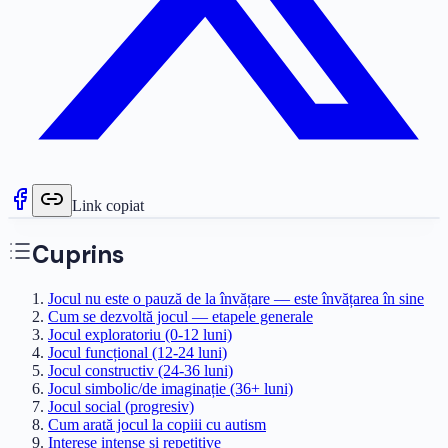
Link copiat
Cuprins
Jocul nu este o pauză de la învățare — este învățarea în sine
Cum se dezvoltă jocul — etapele generale
Jocul exploratoriu (0-12 luni)
Jocul funcțional (12-24 luni)
Jocul constructiv (24-36 luni)
Jocul simbolic/de imaginație (36+ luni)
Jocul social (progresiv)
Cum arată jocul la copiii cu autism
Interese intense și repetitive