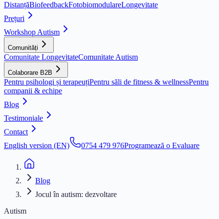
Distanță
Biofeedback
Fotobiomodulare
Longevitate
Prețuri
Workshop Autism
Comunități
Comunitate Longevitate
Comunitate Autism
Colaborare B2B
Pentru psihologi și terapeuți
Pentru săli de fitness & wellness
Pentru
companii & echipe
Blog
Testimoniale
Contact
English version (EN)
0754 479 976
Programează o Evaluare
Blog
Jocul în autism: dezvoltare
Autism