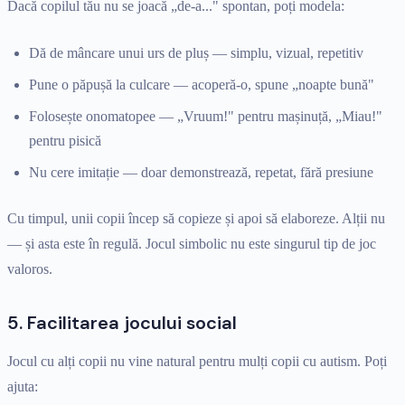
Dacă copilul tău nu se joacă „de-a..." spontan, poți modela:
Dă de mâncare unui urs de pluș — simplu, vizual, repetitiv
Pune o păpușă la culcare — acoperă-o, spune „noapte bună"
Folosește onomatopee — „Vruum!" pentru mașinuță, „Miau!"
pentru pisică
Nu cere imitație — doar demonstrează, repetat, fără presiune
Cu timpul, unii copii încep să copieze și apoi să elaboreze. Alții nu
— și asta este în regulă. Jocul simbolic nu este singurul tip de joc
valoros.
5. Facilitarea jocului social
Jocul cu alți copii nu vine natural pentru mulți copii cu autism. Poți
ajuta: