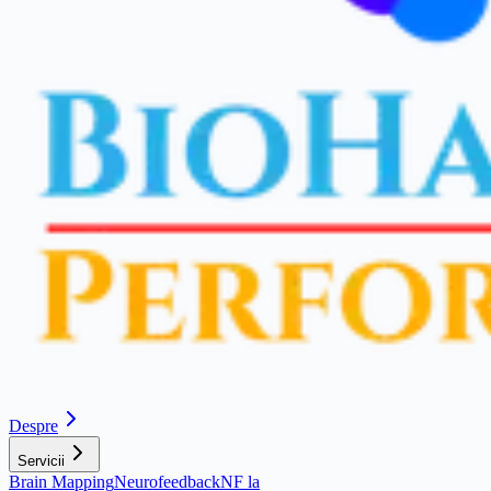
Despre
Servicii
Brain Mapping
Neurofeedback
NF la