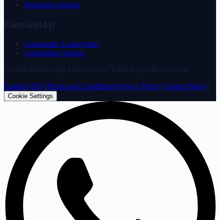
Workshop Autism
Comunități
Comunitate Longevitate
Comunitate Autism
©
2026
Biohacking Performance. Toate drepturile rezervate.
English (EN)
|
Terms and Conditions
|
Privacy Policy
|
Cookie Policy
|
Cookie Settings