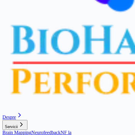
Despre
Servicii
Brain Mapping
Neurofeedback
NF la