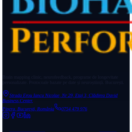
Brain mapping clinic, neurofeedback, programe de longevitate
personalizate. Protocoale bazate pe date și neuroștiință. București.
Strada Erou Iancu Nicolae, Nr 29, Etaj 3, Clădirea David
Business Center
,
Pipera, București, România
0754 479 976