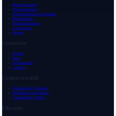
Brain Mapping
Neurofeedback
Neurofeedback la Distanță
Biofeedback
Fotobiomodulare
Longevitate
Prețuri
Companie
Despre
Blog
Testimoniale
Contact
Colaborare B2B
Psihologi & Terapeuți
Săli fitness & wellness
Companii & Echipe
Educație