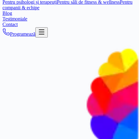
Pentru psihologi și terapeuți
Pentru săli de fitness & wellness
Pentru
companii & echipe
Blog
Testimoniale
Contact
Programează