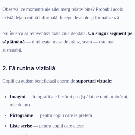
Observă: ce momente ale zilei merg relativ bine? Probabil acolo
există deja o rutină informală. Începe de acolo și formalizează.
Nu încerca să reinventezi toată ziua deodată.
Un singur segment pe
săptămână
— dimineața, masa de prânz, seara — este mai
sustenabil.
2. Fă rutina vizibilă
Copiii cu autism beneficiază enorm de
suporturi vizuale
:
Imagini
— fotografii ale fiecărui pas (spălat pe dinți, îmbrăcat,
mic dejun)
Pictograme
— pentru copiii care le preferă
Liste scrise
— pentru copiii care citesc