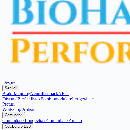
Despre
Servicii
Brain Mapping
Neurofeedback
NF la
Distanță
Biofeedback
Fotobiomodulare
Longevitate
Prețuri
Workshop Autism
Comunități
Comunitate Longevitate
Comunitate Autism
Colaborare B2B