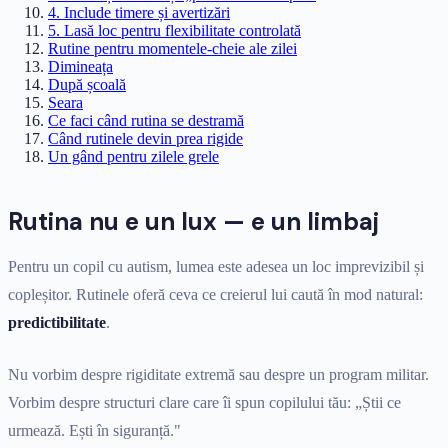
4. Include timere și avertizări
5. Lasă loc pentru flexibilitate controlată
Rutine pentru momentele-cheie ale zilei
Dimineața
După școală
Seara
Ce faci când rutina se destramă
Când rutinele devin prea rigide
Un gând pentru zilele grele
Rutina nu e un lux — e un limbaj
Pentru un copil cu autism, lumea este adesea un loc imprevizibil și
copleșitor. Rutinele oferă ceva ce creierul lui caută în mod natural:
predictibilitate
.
Nu vorbim despre rigiditate extremă sau despre un program militar.
Vorbim despre structuri clare care îi spun copilului tău: „Știi ce
urmează. Ești în siguranță."