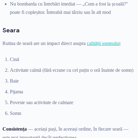
Nu bombarda cu întrebări imediat — „Cum a fost la școală?"
poate fi copleșitor. Întreabă mai târziu sau în alt mod
Seara
Rutina de seară are un impact direct asupra
calității somnului
:
Cină
Activitate calmă (fără ecrane cu cel puțin o oră înainte de somn)
Baie
Pijama
Poveste sau activitate de calmare
Somn
Consistența
— aceiași pași, în aceeași ordine, în fiecare seară —
este mai importantă decât perfecțiunea.