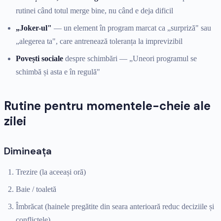
rutinei când totul merge bine, nu când e deja dificil
„Joker-ul"
— un element în program marcat ca „surpriză" sau
„alegerea ta", care antrenează toleranța la imprevizibil
Povești sociale
despre schimbări — „Uneori programul se
schimbă și asta e în regulă"
Rutine pentru momentele-cheie ale
zilei
Dimineața
Trezire (la aceeași oră)
Baie / toaletă
Îmbrăcat (hainele pregătite din seara anterioară reduc deciziile și
conflictele)