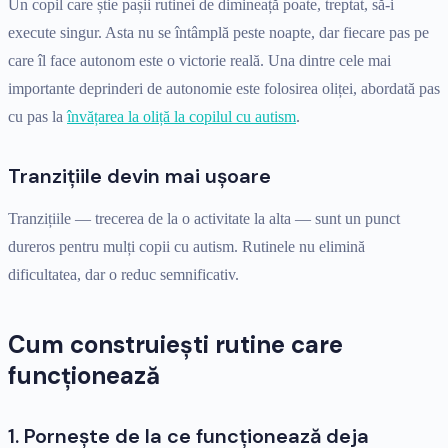
Un copil care știe pașii rutinei de dimineață poate, treptat, să-i
execute singur. Asta nu se întâmplă peste noapte, dar fiecare pas pe
care îl face autonom este o victorie reală. Una dintre cele mai
importante deprinderi de autonomie este folosirea oliței, abordată pas
cu pas la
învățarea la oliță la copilul cu autism
.
Tranzițiile devin mai ușoare
Tranzițiile — trecerea de la o activitate la alta — sunt un punct
dureros pentru mulți copii cu autism. Rutinele nu elimină
dificultatea, dar o reduc semnificativ.
Cum construiești rutine care
funcționează
1. Pornește de la ce funcționează deja