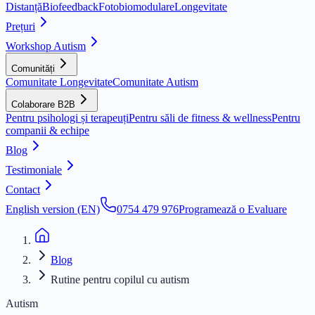
Distanță
Biofeedback
Fotobiomodulare
Longevitate
Prețuri
Workshop Autism
Comunități
Comunitate Longevitate
Comunitate Autism
Colaborare B2B
Pentru psihologi și terapeuți
Pentru săli de fitness & wellness
Pentru
companii & echipe
Blog
Testimoniale
Contact
English version (EN)
0754 479 976
Programează o Evaluare
Blog
Rutine pentru copilul cu autism
Autism