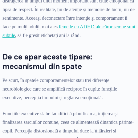
distragerea în timpul unui moment important sunt citite emoțional ca
lipsă de respect. În realitate, țin de atenție și memorie de lucru, nu de
sentimente. Aceeași deconectare între intenție și comportament îi
face pe mulți adulți, mai ales
femeile cu ADHD ale căror semne sunt
subtile
, să fie greșit etichetați ani la rând.
De ce apar aceste tipare:
mecanismul din spate
Pe scurt, în spatele comportamentelor stau trei diferențe
neurobiologice care se amplifică reciproc în cuplu: funcțiile
executive, percepția timpului și reglarea emoțională.
Funcțiile executive slabe fac dificilă planificarea, inițierea și
finalizarea sarcinilor comune, ceea ce alimentează dinamica părinte-
copil. Percepția distorsionată a timpului duce la întârzieri și