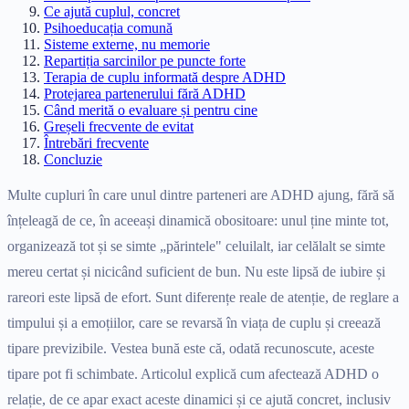
Ce ajută cuplul, concret
Psihoeducația comună
Sisteme externe, nu memorie
Repartiția sarcinilor pe puncte forte
Terapia de cuplu informată despre ADHD
Protejarea partenerului fără ADHD
Când merită o evaluare și pentru cine
Greșeli frecvente de evitat
Întrebări frecvente
Concluzie
Multe cupluri în care unul dintre parteneri are ADHD ajung, fără să
înțeleagă de ce, în aceeași dinamică obositoare: unul ține minte tot,
organizează tot și se simte „părintele" celuilalt, iar celălalt se simte
mereu certat și nicicând suficient de bun. Nu este lipsă de iubire și
rareori este lipsă de efort. Sunt diferențe reale de atenție, de reglare a
timpului și a emoțiilor, care se revarsă în viața de cuplu și creează
tipare previzibile. Vestea bună este că, odată recunoscute, aceste
tipare pot fi schimbate. Articolul explică cum afectează ADHD o
relație, de ce apar exact aceste dinamici și ce ajută concret, inclusiv