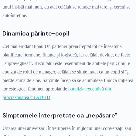
unul insistă mai mult, cu atât celălalt se retrage mai tare, și cercul se
autoîntreține.
Dinamica părinte-copil
Cel mai erodant tipar. Un partener preia treptat tot ce înseamnă
planificare, termene, finanțe și logistică, iar celălalt devine, de facto,
„supravegheat". Rezultatul este resentiment de ambele părți: unul e
epuizat de rolul de manager, celălalt se simte tratat ca un copil și își
pierde stima de sine. Sarcinile încep să se acumuleze fiindcă inițierea
lor este grea, fenomen apropiat de
paralizia executivă din
procrastinarea cu ADHD
.
Simptomele interpretate ca „nepăsare"
Uitarea unei aniversări, întreruperea în mijlocul unei conversații sau