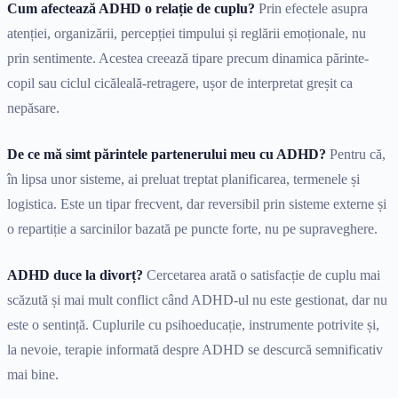
Cum afectează ADHD o relație de cuplu?
Prin efectele asupra
atenției, organizării, percepției timpului și reglării emoționale, nu
prin sentimente. Acestea creează tipare precum dinamica părinte-
copil sau ciclul cicăleală-retragere, ușor de interpretat greșit ca
nepăsare.
De ce mă simt părintele partenerului meu cu ADHD?
Pentru că,
în lipsa unor sisteme, ai preluat treptat planificarea, termenele și
logistica. Este un tipar frecvent, dar reversibil prin sisteme externe și
o repartiție a sarcinilor bazată pe puncte forte, nu pe supraveghere.
ADHD duce la divorț?
Cercetarea arată o satisfacție de cuplu mai
scăzută și mai mult conflict când ADHD-ul nu este gestionat, dar nu
este o sentință. Cuplurile cu psihoeducație, instrumente potrivite și,
la nevoie, terapie informată despre ADHD se descurcă semnificativ
mai bine.