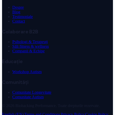
Despre
Blog
Testimoniale
Contact
Colaborare B2B
Psihologi & Terapeuți
Săli fitness & wellness
Companii & Echipe
Educație
Workshop Autism
Comunități
Comunitate Longevitate
Comunitate Autism
©
2026
Biohacking Performance. Toate drepturile rezervate.
English (EN)
|
Terms and Conditions
|
Privacy Policy
|
Cookie Policy
|