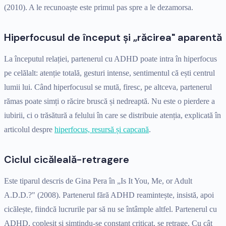
(2010). A le recunoaște este primul pas spre a le dezamorsa.
Hiperfocusul de început și „răcirea" aparentă
La începutul relației, partenerul cu ADHD poate intra în hiperfocus
pe celălalt: atenție totală, gesturi intense, sentimentul că ești centrul
lumii lui. Când hiperfocusul se mută, firesc, pe altceva, partenerul
rămas poate simți o răcire bruscă și nedreaptă. Nu este o pierdere a
iubirii, ci o trăsătură a felului în care se distribuie atenția, explicată în
articolul despre
hiperfocus, resursă și capcană
.
Ciclul cicăleală-retragere
Este tiparul descris de Gina Pera în „Is It You, Me, or Adult
A.D.D.?" (2008). Partenerul fără ADHD reamintește, insistă, apoi
cicălește, fiindcă lucrurile par să nu se întâmple altfel. Partenerul cu
ADHD, copleșit și simțindu-se constant criticat, se retrage. Cu cât