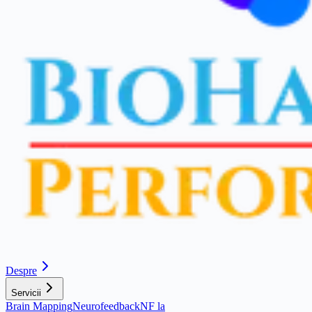
Despre
Servicii
Brain Mapping
Neurofeedback
NF la