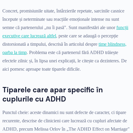
Concret, promisiunile uitate, întârzierile repetate, sarcinile casnice
începute și neterminate sau reacțiile emoționale intense nu sunt
semne că partenerului „nu îi pasă". Sunt manifestări ale unor
funcții
executive care lucrează altfel
, peste care se adaugă o percepție
distorsionată a timpului, descrisă în articolul despre
time blindness,
oarba la timp
. Problema este că partenerul fără ADHD trăiește
efectele zilnic și, în lipsa unei explicații, le citește ca dezinteres. De
aici pornesc aproape toate tiparele dificile.
Tiparele care apar specific în
cuplurile cu ADHD
Punctul cheie: aceste dinamici nu sunt defecte de caracter, ci tipare
recurente, descrise de clinicieni care lucrează cu cupluri afectate de
ADHD, precum Melissa Orlov în „The ADHD Effect on Marriage"