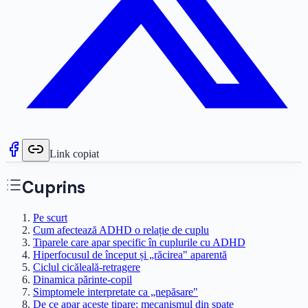
Link copiat
Cuprins
Pe scurt
Cum afectează ADHD o relație de cuplu
Tiparele care apar specific în cuplurile cu ADHD
Hiperfocusul de început și „răcirea" aparentă
Ciclul cicăleală-retragere
Dinamica părinte-copil
Simptomele interpretate ca „nepăsare"
De ce apar aceste tipare: mecanismul din spate