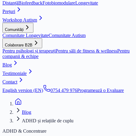
Distanță
Biofeedback
Fotobiomodulare
Longevitate
Prețuri
Workshop Autism
Comunități
Comunitate Longevitate
Comunitate Autism
Colaborare B2B
Pentru psihologi și terapeuți
Pentru săli de fitness & wellness
Pentru
companii & echipe
Blog
Testimoniale
Contact
English version (EN)
0754 479 976
Programează o Evaluare
Blog
ADHD și relațiile de cuplu
ADHD & Concentrare