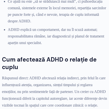
Ce ajută nu este „să se străduiască mai mult", ci psihoeducația
comună, sistemele externe în locul memoriei, repartiția sarcinilor
pe puncte forte și, când e nevoie, terapia de cuplu informată
despre ADHD.
ADHD explică un comportament, dar nu îl scuză automat;
responsabilitatea rămâne, iar diagnosticul și planul de tratament
aparțin unui specialist.
Cum afectează ADHD o relație de
cuplu
Răspunsul direct: ADHD afectează relația indirect, prin felul în care
influențează atenția, organizarea, simțul timpului și reglarea
emoțiilor, nu prin sentimentele față de partener. Un creier cu ADHD
funcționează diferit la capitolul autoreglare, iar aceste diferențe devin
vizibile tocmai în spațiul care cere coordonare zilnică: o relație.