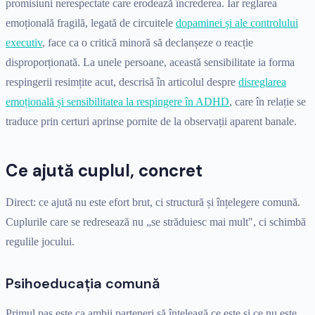
promisiuni nerespectate care erodează încrederea. Iar reglarea
emoțională fragilă, legată de circuitele
dopaminei și ale controlului
executiv
, face ca o critică minoră să declanșeze o reacție
disproporționată. La unele persoane, această sensibilitate ia forma
respingerii resimțite acut, descrisă în articolul despre
disreglarea
emoțională și sensibilitatea la respingere în ADHD
, care în relație se
traduce prin certuri aprinse pornite de la observații aparent banale.
Ce ajută cuplul, concret
Direct: ce ajută nu este efort brut, ci structură și înțelegere comună.
Cuplurile care se redresează nu „se străduiesc mai mult", ci schimbă
regulile jocului.
Psihoeducația comună
Primul pas este ca ambii parteneri să înțeleagă ce este și ce nu este