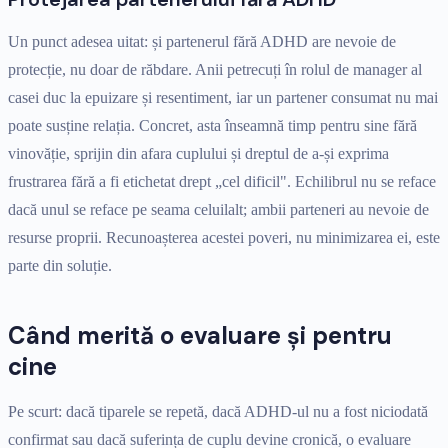
Un punct adesea uitat: și partenerul fără ADHD are nevoie de
protecție, nu doar de răbdare. Anii petrecuți în rolul de manager al
casei duc la epuizare și resentiment, iar un partener consumat nu mai
poate susține relația. Concret, asta înseamnă timp pentru sine fără
vinovăție, sprijin din afara cuplului și dreptul de a-și exprima
frustrarea fără a fi etichetat drept „cel dificil". Echilibrul nu se reface
dacă unul se reface pe seama celuilalt; ambii parteneri au nevoie de
resurse proprii. Recunoașterea acestei poveri, nu minimizarea ei, este
parte din soluție.
Când merită o evaluare și pentru
cine
Pe scurt: dacă tiparele se repetă, dacă ADHD-ul nu a fost niciodată
confirmat sau dacă suferința de cuplu devine cronică, o evaluare