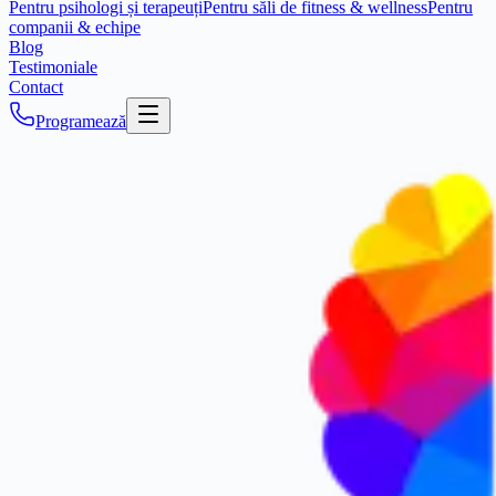
Pentru psihologi și terapeuți
Pentru săli de fitness & wellness
Pentru
companii & echipe
Blog
Testimoniale
Contact
Programează