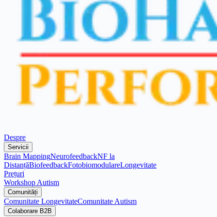
Despre
Servicii
Brain Mapping
Neurofeedback
NF la
Distanță
Biofeedback
Fotobiomodulare
Longevitate
Prețuri
Workshop Autism
Comunități
Comunitate Longevitate
Comunitate Autism
Colaborare B2B