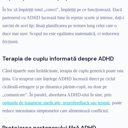
În loc să împărțiți totul „corect", împărțiți pe ce funcționează. Dacă
partenerul cu ADHD lucrează bine în reprize scurte și intense, dați-i
sarcini de acel tip; lăsați planificarea pe termen lung celui care o
duce mai ușor. Scopul nu este egalitatea matematică, ci reducerea
fricțiunii.
Terapia de cuplu informată despre ADHD
Când tiparele sunt înrădăcinate, terapia de cuplu generică poate rata
ținta. Un terapeut care înțelege ADHD lucrează direct pe ciclul
cicăleală-retragere și pe dinamica părinte-copil, nu doar pe
„comunicare". În paralel, abordarea ADHD-ului în sine, prin
opțiunile de tratament: medicație, neurofeedback sau terapie
, poate
reduce intensitatea simptomelor care alimentează conflictul.
Protejarea partenerului fără ADHD