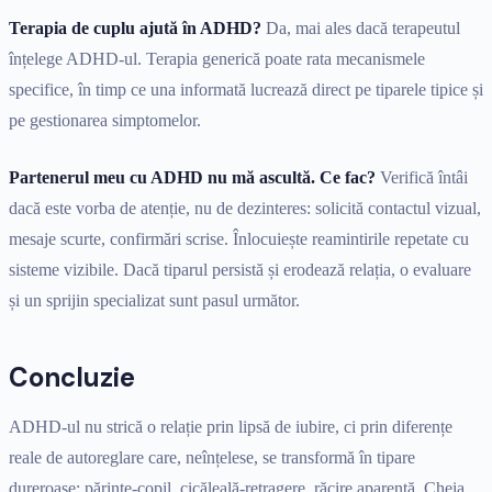
Terapia de cuplu ajută în ADHD?
Da, mai ales dacă terapeutul
înțelege ADHD-ul. Terapia generică poate rata mecanismele
specifice, în timp ce una informată lucrează direct pe tiparele tipice și
pe gestionarea simptomelor.
Partenerul meu cu ADHD nu mă ascultă. Ce fac?
Verifică întâi
dacă este vorba de atenție, nu de dezinteres: solicită contactul vizual,
mesaje scurte, confirmări scrise. Înlocuiește reamintirile repetate cu
sisteme vizibile. Dacă tiparul persistă și erodează relația, o evaluare
și un sprijin specializat sunt pasul următor.
Concluzie
ADHD-ul nu strică o relație prin lipsă de iubire, ci prin diferențe
reale de autoreglare care, neînțelese, se transformă în tipare
dureroase: părinte-copil, cicăleală-retragere, răcire aparentă. Cheia