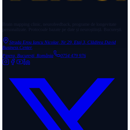
Brain mapping clinic, neurofeedback, programe de longevitate
personalizate. Protocoale bazate pe date și neuroștiință. București.
Strada Erou Iancu Nicolae, Nr 29, Etaj 3, Clădirea David
Business Center
,
Pipera, București, România
0754 479 976