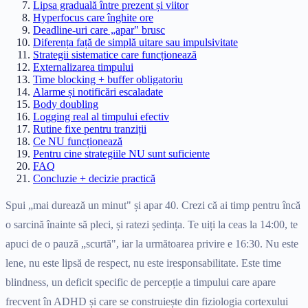
Lipsa graduală între prezent și viitor
Hyperfocus care înghite ore
Deadline-uri care „apar" brusc
Diferența față de simplă uitare sau impulsivitate
Strategii sistematice care funcționează
Externalizarea timpului
Time blocking + buffer obligatoriu
Alarme și notificări escaladate
Body doubling
Logging real al timpului efectiv
Rutine fixe pentru tranziții
Ce NU funcționează
Pentru cine strategiile NU sunt suficiente
FAQ
Concluzie + decizie practică
Spui „mai durează un minut" și apar 40. Crezi că ai timp pentru încă
o sarcină înainte să pleci, și ratezi ședința. Te uiți la ceas la 14:00, te
apuci de o pauză „scurtă", iar la următoarea privire e 16:30. Nu este
lene, nu este lipsă de respect, nu este iresponsabilitate. Este time
blindness, un deficit specific de percepție a timpului care apare
frecvent în ADHD și care se construiește din fiziologia cortexului