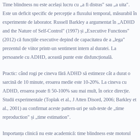
Time blindness nu este același lucru cu „a fi distras" sau „a uita".
Este un deficit specific de percepție a fluxului temporal, măsurabil în
experimente de laborator. Russell Barkley a argumentat în „ADHD
and the Nature of Self-Control" (1997) și „Executive Functions"
(2012) că funcțiile executive depind de capacitatea de a „lega"
prezentul de viitor printr-un sentiment intern al duratei. La
persoanele cu ADHD, această punte este disfuncțională.
Practic: când rogi pe cineva fără ADHD să estimeze cât a durat o
sarcină de 10 minute, eroarea medie este 10-20%. La cineva cu
ADHD, eroarea poate fi 50-100% sau mai mult, în orice direcție.
Studii experimentale (Toplak et al., J Atten Disord, 2006; Barkley et
al., 2001) au confirmat aceste pattern-uri pe sub-teste de „time
reproduction" și „time estimation".
Importanța clinică nu este academică: time blindness este motorul