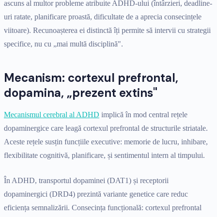
ascuns al multor probleme atribuite ADHD-ului (întârzieri, deadline-
uri ratate, planificare proastă, dificultate de a aprecia consecințele
viitoare). Recunoașterea ei distinctă îți permite să intervii cu strategii
specifice, nu cu „mai multă disciplină".
Mecanism: cortexul prefrontal,
dopamina, „prezent extins"
Mecanismul cerebral al ADHD
implică în mod central rețele
dopaminergice care leagă cortexul prefrontal de structurile striatale.
Aceste rețele susțin funcțiile executive: memorie de lucru, inhibare,
flexibilitate cognitivă, planificare, și sentimentul intern al timpului.
În ADHD, transportul dopaminei (DAT1) și receptorii
dopaminergici (DRD4) prezintă variante genetice care reduc
eficiența semnalizării. Consecința funcțională: cortexul prefrontal