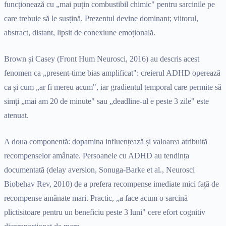
funcționează cu „mai puțin combustibil chimic" pentru sarcinile pe
care trebuie să le susțină. Prezentul devine dominant; viitorul,
abstract, distant, lipsit de conexiune emoțională.
Brown și Casey (Front Hum Neurosci, 2016) au descris acest
fenomen ca „present-time bias amplificat": creierul ADHD operează
ca și cum „ar fi mereu acum", iar gradientul temporal care permite să
simți „mai am 20 de minute" sau „deadline-ul e peste 3 zile" este
atenuat.
A doua componentă: dopamina influențează și valoarea atribuită
recompenselor amânate. Persoanele cu ADHD au tendința
documentată (delay aversion, Sonuga-Barke et al., Neurosci
Biobehav Rev, 2010) de a prefera recompense imediate mici față de
recompense amânate mari. Practic, „a face acum o sarcină
plictisitoare pentru un beneficiu peste 3 luni" cere efort cognitiv