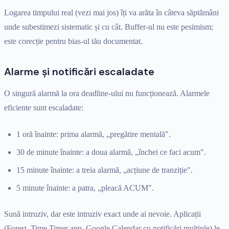
Logarea timpului real (vezi mai jos) îți va arăta în câteva săptămâni
unde subestimezi sistematic și cu cât. Buffer-ul nu este pesimism;
este corecție pentru bias-ul tău documentat.
Alarme și notificări escaladate
O singură alarmă la ora deadline-ului nu funcționează. Alarmele
eficiente sunt escaladate:
1 oră înainte: prima alarmă, „pregătire mentală".
30 de minute înainte: a doua alarmă, „închei ce faci acum".
15 minute înainte: a treia alarmă, „acțiune de tranziție".
5 minute înainte: a patra, „pleacă ACUM".
Sună intruziv, dar este intruziv exact unde ai nevoie. Aplicații
(Forest, Time Timer app, Google Calendar cu notificări multiple) le