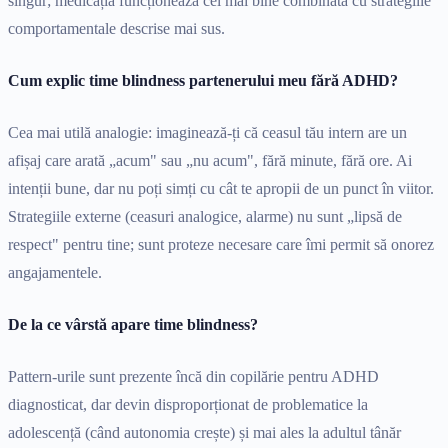
singur; medicația funcționează cel mai bine combinată cu strategiile
comportamentale descrise mai sus.
Cum explic time blindness partenerului meu fără ADHD?
Cea mai utilă analogie: imaginează-ți că ceasul tău intern are un
afișaj care arată „acum" sau „nu acum", fără minute, fără ore. Ai
intenții bune, dar nu poți simți cu cât te apropii de un punct în viitor.
Strategiile externe (ceasuri analogice, alarme) nu sunt „lipsă de
respect" pentru tine; sunt proteze necesare care îmi permit să onorez
angajamentele.
De la ce vârstă apare time blindness?
Pattern-urile sunt prezente încă din copilărie pentru ADHD
diagnosticat, dar devin disproporționat de problematice la
adolescență (când autonomia crește) și mai ales la adultul tânăr