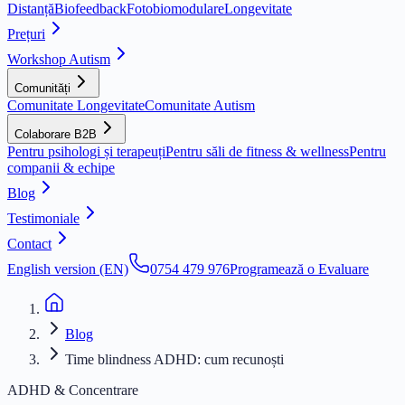
Distanță
Biofeedback
Fotobiomodulare
Longevitate
Prețuri
Workshop Autism
Comunități
Comunitate Longevitate
Comunitate Autism
Colaborare B2B
Pentru psihologi și terapeuți
Pentru săli de fitness & wellness
Pentru
companii & echipe
Blog
Testimoniale
Contact
English version (EN)
0754 479 976
Programează o Evaluare
Blog
Time blindness ADHD: cum recunoști
ADHD & Concentrare