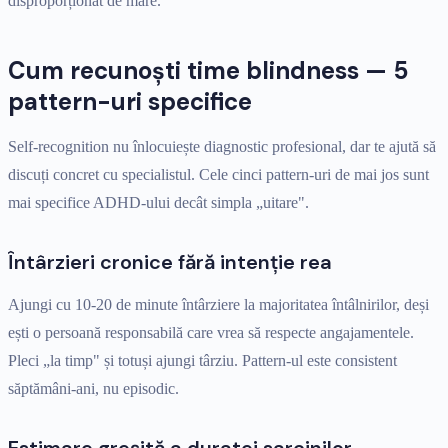
disproporționat de mare.
Cum recunoști time blindness — 5
pattern-uri specifice
Self-recognition nu înlocuiește diagnostic profesional, dar te ajută să
discuți concret cu specialistul. Cele cinci pattern-uri de mai jos sunt
mai specifice ADHD-ului decât simpla „uitare".
Întârzieri cronice fără intenție rea
Ajungi cu 10-20 de minute întârziere la majoritatea întâlnirilor, deși
ești o persoană responsabilă care vrea să respecte angajamentele.
Pleci „la timp" și totuși ajungi târziu. Pattern-ul este consistent
săptămâni-ani, nu episodic.
Estimare greșită a duratei sarcinilor