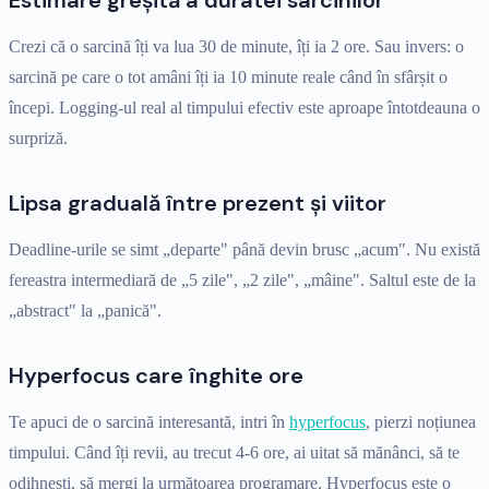
Crezi că o sarcină îți va lua 30 de minute, îți ia 2 ore. Sau invers: o
sarcină pe care o tot amâni îți ia 10 minute reale când în sfârșit o
începi. Logging-ul real al timpului efectiv este aproape întotdeauna o
surpriză.
Lipsa graduală între prezent și viitor
Deadline-urile se simt „departe" până devin brusc „acum". Nu există
fereastra intermediară de „5 zile", „2 zile", „mâine". Saltul este de la
„abstract" la „panică".
Hyperfocus care înghite ore
Te apuci de o sarcină interesantă, intri în
hyperfocus
, pierzi noțiunea
timpului. Când îți revii, au trecut 4-6 ore, ai uitat să mănânci, să te
odihnești, să mergi la următoarea programare. Hyperfocus este o