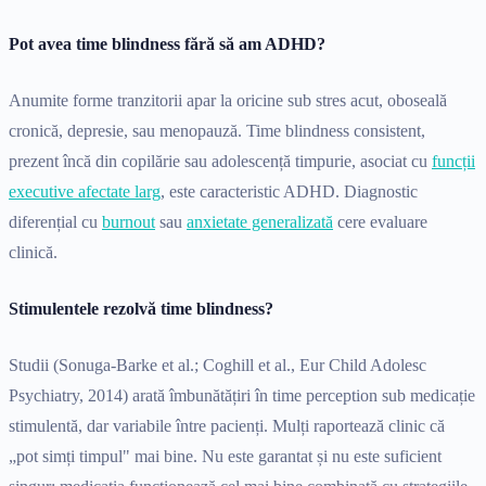
Pot avea time blindness fără să am ADHD?
Anumite forme tranzitorii apar la oricine sub stres acut, oboseală
cronică, depresie, sau menopauză. Time blindness consistent,
prezent încă din copilărie sau adolescență timpurie, asociat cu
funcții
executive afectate larg
, este caracteristic ADHD. Diagnostic
diferențial cu
burnout
sau
anxietate generalizată
cere evaluare
clinică.
Stimulentele rezolvă time blindness?
Studii (Sonuga-Barke et al.; Coghill et al., Eur Child Adolesc
Psychiatry, 2014) arată îmbunătățiri în time perception sub medicație
stimulentă, dar variabile între pacienți. Mulți raportează clinic că
„pot simți timpul" mai bine. Nu este garantat și nu este suficient