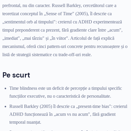
prefrontal, nu din caracter. Russell Barkley, cercetătorul care a
teoretizat conceptul în „Sense of Time" (2005), îl descrie ca
„sentimentul orb al timpului": creierul cu ADHD experimentează
timpul preponderent ca prezent, fără gradiente clare între „acum",
„imediat", „mai târziu" și „în viitor". Articolul de față explică
mecanismul, oferă cinci pattern-uri concrete pentru recunoaștere și o
listă de strategii sistematice cu trade-off-uri reale.
Pe scurt
Time blindness este un deficit de percepție a timpului specific
funcțiilor executive, nu o caracteristică de personalitate.
Russell Barkley (2005) îl descrie ca „present-time bias": creierul
ADHD funcționează în „acum vs nu acum", fără gradient
temporal nuanțat.