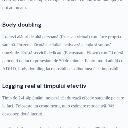
pot automatiza.
Body doubling
Lucrezi alături de altă persoană (fizic sau virtual) care face propria
sarcină. Prezența tăcută a celuilalt activează atenția și suportă
tranzițiile. Există servicii dedicate (Focusmate, Flown) care îți oferă
parteneri de lucru pe sesiuni de 50 de minute. Pentru mulți adulți cu
ADHD, body doubling face posibil ce solitudinea face imposibil.
Logging real al timpului efectiv
Timp de 2-4 săptămâni, notează cât durează efectiv sarcinile pe care
le faci. Folosește un cronometru, nu o estimare retroactivă. Vei
descoperi două lucruri: