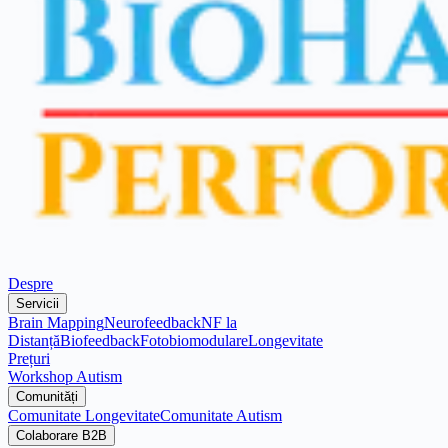
Despre
Servicii
Brain Mapping
Neurofeedback
NF la
Distanță
Biofeedback
Fotobiomodulare
Longevitate
Prețuri
Workshop Autism
Comunități
Comunitate Longevitate
Comunitate Autism
Colaborare B2B