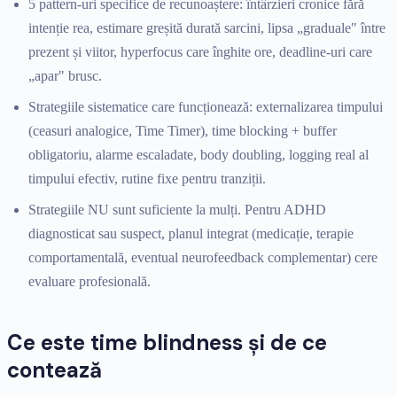
5 pattern-uri specifice de recunoaștere: întârzieri cronice fără
intenție rea, estimare greșită durată sarcini, lipsa „graduale" între
prezent și viitor, hyperfocus care înghite ore, deadline-uri care
„apar" brusc.
Strategiile sistematice care funcționează: externalizarea timpului
(ceasuri analogice, Time Timer), time blocking + buffer
obligatoriu, alarme escaladate, body doubling, logging real al
timpului efectiv, rutine fixe pentru tranziții.
Strategiile NU sunt suficiente la mulți. Pentru ADHD
diagnosticat sau suspect, planul integrat (medicație, terapie
comportamentală, eventual neurofeedback complementar) cere
evaluare profesională.
Ce este time blindness și de ce
contează