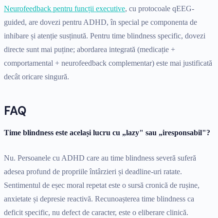
Neurofeedback pentru funcții executive
, cu protocoale qEEG-
guided, are dovezi pentru ADHD, în special pe componenta de
inhibare și atenție susținută. Pentru time blindness specific, dovezi
directe sunt mai puține; abordarea integrată (medicație +
comportamental + neurofeedback complementar) este mai justificată
decât oricare singură.
FAQ
Time blindness este același lucru cu „lazy" sau „iresponsabil"?
Nu. Persoanele cu ADHD care au time blindness severă suferă
adesea profund de propriile întârzieri și deadline-uri ratate.
Sentimentul de eșec moral repetat este o sursă cronică de rușine,
anxietate și depresie reactivă. Recunoașterea time blindness ca
deficit specific, nu defect de caracter, este o eliberare clinică.