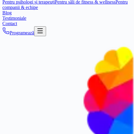
Pentru psihologi și terapeuți
Pentru săli de fitness & wellness
Pentru
companii & echipe
Blog
Testimoniale
Contact
Programează