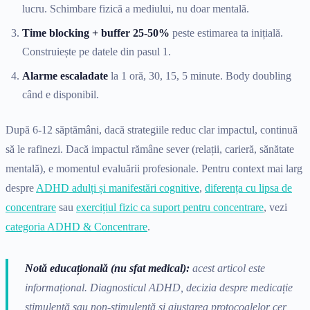
lucru. Schimbare fizică a mediului, nu doar mentală.
Time blocking + buffer 25-50%
peste estimarea ta inițială.
Construiește pe datele din pasul 1.
Alarme escaladate
la 1 oră, 30, 15, 5 minute. Body doubling
când e disponibil.
După 6-12 săptămâni, dacă strategiile reduc clar impactul, continuă
să le rafinezi. Dacă impactul rămâne sever (relații, carieră, sănătate
mentală), e momentul evaluării profesionale. Pentru context mai larg
despre
ADHD adulți și manifestări cognitive
,
diferența cu lipsa de
concentrare
sau
exercițiul fizic ca suport pentru concentrare
, vezi
categoria ADHD & Concentrare
.
Notă educațională (nu sfat medical):
acest articol este
informațional. Diagnosticul ADHD, decizia despre medicație
stimulentă sau non-stimulentă și ajustarea protocoalelor cer