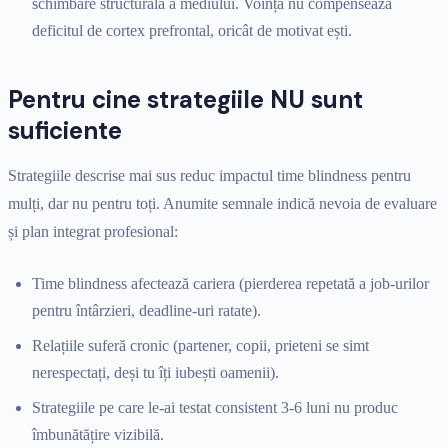
schimbare structurală a mediului. Voința nu compensează
deficitul de cortex prefrontal, oricât de motivat ești.
Pentru cine strategiile NU sunt
suficiente
Strategiile descrise mai sus reduc impactul time blindness pentru
mulți, dar nu pentru toți. Anumite semnale indică nevoia de evaluare
și plan integrat profesional:
Time blindness afectează cariera (pierderea repetată a job-urilor
pentru întârzieri, deadline-uri ratate).
Relațiile suferă cronic (partener, copii, prieteni se simt
nerespectați, deși tu îți iubești oamenii).
Strategiile pe care le-ai testat consistent 3-6 luni nu produc
îmbunătățire vizibilă.