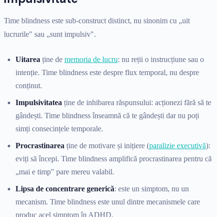
Time blindness este sub-construct distinct, nu sinonim cu „uit
lucrurile" sau „sunt impulsiv".
Uitarea
ține de
memoria de lucru
: nu reții o instrucțiune sau o
intenție. Time blindness este despre flux temporal, nu despre
conținut.
Impulsivitatea
ține de inhibarea răspunsului: acționezi fără să te
gândești. Time blindness înseamnă că te gândești dar nu poți
simți consecințele temporale.
Procrastinarea
ține de motivare și inițiere (
paralizie executivă
):
eviți să începi. Time blindness amplifică procrastinarea pentru că
„mai e timp" pare mereu valabil.
Lipsa de concentrare generică
: este un simptom, nu un
mecanism. Time blindness este unul dintre mecanismele care
produc acel simptom în ADHD.