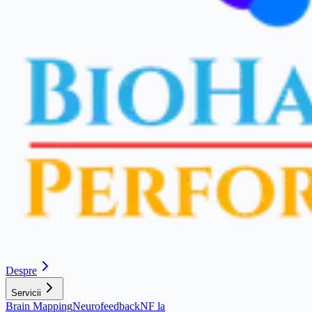
Despre
Servicii
Brain Mapping
Neurofeedback
NF la