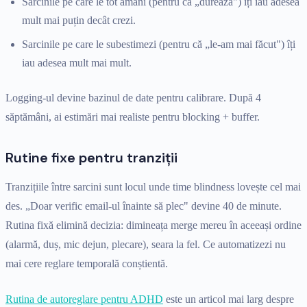
Sarcinile pe care le tot amâni (pentru că „durează") îți iau adesea
mult mai puțin decât crezi.
Sarcinile pe care le subestimezi (pentru că „le-am mai făcut") îți
iau adesea mult mai mult.
Logging-ul devine bazinul de date pentru calibrare. După 4
săptămâni, ai estimări mai realiste pentru blocking + buffer.
Rutine fixe pentru tranziții
Tranzițiile între sarcini sunt locul unde time blindness lovește cel mai
des. „Doar verific email-ul înainte să plec" devine 40 de minute.
Rutina fixă elimină decizia: dimineața merge mereu în aceeași ordine
(alarmă, duș, mic dejun, plecare), seara la fel. Ce automatizezi nu
mai cere reglare temporală conștientă.
Rutina de autoreglare pentru ADHD
este un articol mai larg despre