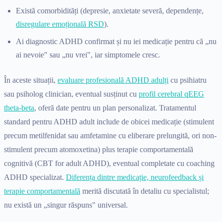
Există comorbidități (depresie, anxietate severă, dependențe,
disregulare emoțională RSD
).
Ai diagnostic ADHD confirmat și nu iei medicație pentru că „nu
ai nevoie" sau „nu vrei", iar simptomele cresc.
În aceste situații,
evaluare profesională ADHD adulți
cu psihiatru
sau psiholog clinician, eventual susținut cu
profil cerebral qEEG
theta-beta
, oferă date pentru un plan personalizat. Tratamentul
standard pentru ADHD adult include de obicei medicație (stimulent
precum metilfenidat sau amfetamine cu eliberare prelungită, ori non-
stimulent precum atomoxetina) plus terapie comportamentală
cognitivă (CBT for adult ADHD), eventual completate cu coaching
ADHD specializat.
Diferența dintre medicație, neurofeedback și
terapie comportamentală
merită discutată în detaliu cu specialistul;
nu există un „singur răspuns" universal.