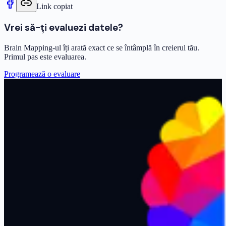
Link copiat
Vrei să-ți evaluezi datele?
Brain Mapping-ul îți arată exact ce se întâmplă în creierul tău.
Primul pas este evaluarea.
Programează o evaluare