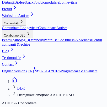
Distanță
Biofeedback
Fotobiomodulare
Longevitate
Prețuri
Workshop Autism
Comunități
Comunitate Longevitate
Comunitate Autism
Colaborare B2B
Pentru psihologi și terapeuți
Pentru săli de fitness & wellness
Pentru
companii & echipe
Blog
Testimoniale
Contact
English version (EN)
0754 479 976
Programează o Evaluare
Blog
Disregulare emoțională ADHD: RSD
ADHD & Concentrare