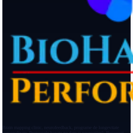
Brain mapping clinic, neurofeedback, programe de longevitate
personalizate. Protocoale bazate pe date și neuroștiință. București.