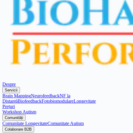
Despre
Servicii
Brain Mapping
Neurofeedback
NF la
Distanță
Biofeedback
Fotobiomodulare
Longevitate
Prețuri
Workshop Autism
Comunități
Comunitate Longevitate
Comunitate Autism
Colaborare B2B