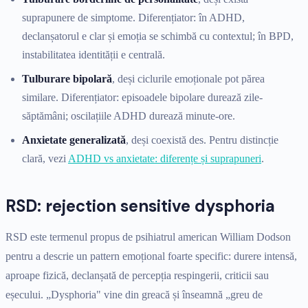
suprapunere de simptome. Diferențiator: în ADHD,
declanșatorul e clar și emoția se schimbă cu contextul; în BPD,
instabilitatea identității e centrală.
Tulburare bipolară
, deși ciclurile emoționale pot părea
similare. Diferențiator: episoadele bipolare durează zile-
săptămâni; oscilațiile ADHD durează minute-ore.
Anxietate generalizată
, deși coexistă des. Pentru distincție
clară, vezi
ADHD vs anxietate: diferențe și suprapuneri
.
RSD: rejection sensitive dysphoria
RSD este termenul propus de psihiatrul american William Dodson
pentru a descrie un pattern emoțional foarte specific: durere intensă,
aproape fizică, declanșată de percepția respingerii, criticii sau
eșecului. „Dysphoria" vine din greacă și înseamnă „greu de