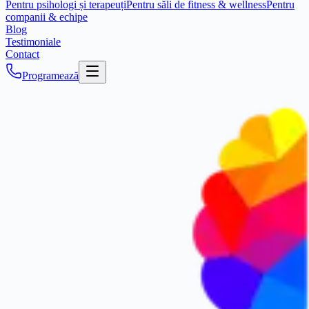
Pentru psihologi și terapeuți
Pentru săli de fitness & wellness
Pentru
companii & echipe
Blog
Testimoniale
Contact
Programează