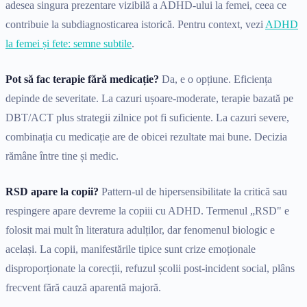
adesea singura prezentare vizibilă a ADHD-ului la femei, ceea ce
contribuie la subdiagnosticarea istorică. Pentru context, vezi
ADHD
la femei și fete: semne subtile
.
Pot să fac terapie fără medicație?
Da, e o opțiune. Eficiența
depinde de severitate. La cazuri ușoare-moderate, terapie bazată pe
DBT/ACT plus strategii zilnice pot fi suficiente. La cazuri severe,
combinația cu medicație are de obicei rezultate mai bune. Decizia
rămâne între tine și medic.
RSD apare la copii?
Pattern-ul de hipersensibilitate la critică sau
respingere apare devreme la copiii cu ADHD. Termenul „RSD" e
folosit mai mult în literatura adulților, dar fenomenul biologic e
același. La copii, manifestările tipice sunt crize emoționale
disproporționate la corecții, refuzul școlii post-incident social, plâns
frecvent fără cauză aparentă majoră.