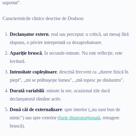
suportat".
Caracteristicile clinice descrise de Dodson:
Declanșator extern
, real sau perceput: o critică, un mesaj fără
răspuns, o privire interpretată ca dezaprobatoare.
Apariție bruscă
, în secunde-minute. Nu este reflecție, este
lovitură.
Intensitate copleșitoare
, descrisă frecvent ca „durere fizică în
piept", „mi se prăbușește lumea", „mă topesc pe dinăuntru".
Durată variabilă
: minute la ore, ocazional zile dacă
declanșatorul rămâne activ.
Două căi de externalizare
: spre interior („nu sunt bun de
nimic") sau spre exterior (
furie disproporționată
, retragere
bruscă).