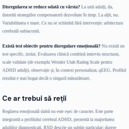
Disregularea se reduce odată cu vârsta?
La unii adulți, da,
datorită strategiilor compensatorii dezvoltate în timp. La alții, nu.
Variabilitatea e mare. Ce nu se schimbă fără intervenție: arhitectura
cerebrală subiacentă.
Există test obiectiv pentru disregulare emoțională?
Nu există un
test specific, izolat. Evaluarea clinică combină interviu structurat,
scale validate (de exemplu Wender Utah Rating Scale pentru
ADHD adulți), observație și, în context personalizat, qEEG. Profilul
rezultat e mai bogat decât o singură măsurătoare.
Ce ar trebui să reții
Reglarea emoțională slabă nu este eșec de caracter. Este parte
integrantă a profilului cerebral ADHD, prezentă la majoritatea
adulților diagnosticați. RSD descrie un subtip particular: durere