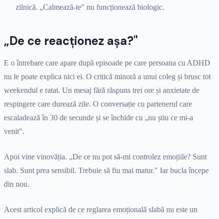
zilnică. „Calmează-te" nu funcționează biologic.
„De ce reacționez așa?"
E o întrebare care apare după episoade pe care persoana cu ADHD
nu le poate explica nici ei. O critică minoră a unui coleg și brusc tot
weekendul e ratat. Un mesaj fără răspuns trei ore și anxietate de
respingere care durează zile. O conversație cu partenerul care
escaladează în 30 de secunde și se închide cu „nu știu ce mi-a
venit".
Apoi vine vinovăția. „De ce nu pot să-mi controlez emoțiile? Sunt
slab. Sunt prea sensibil. Trebuie să fiu mai matur." Iar bucla începe
din nou.
Acest articol explică de ce reglarea emoțională slabă nu este un