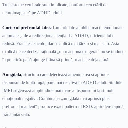
Trei sisteme cerebrale sunt implicate, conform cercetării de
neuroimagistică pe ADHD adulți.
Cortexul prefrontal lateral
are rolul de a inhiba reacții emoționale
automate și de a redirecționa atenția. La ADHD, eficiența lui e
redusă. Frâna este acolo, dar se aplică mai târziu și mai slab. Asta
explică de ce decizia rațională „nu reacționa exagerat" nu se traduce
în practică: până ajunge frâna să prindă, reacția e deja afară.
Amigdala
, structura care detectează amenințarea și aprinde
răspunsul de luptă-fugă, pare mai reactivă în ADHD adult. Studiile
fMRI sugerează amplitudine mai mare a răspunsului la stimuli
emoționali negativi. Combinația „amigdală mai aprinsă plus
prefrontal mai lent" produce exact pattern-ul RSD: aprindere rapidă,
frână întârziată.