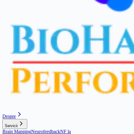
Despre
Servicii
Brain Mapping
Neurofeedback
NF la