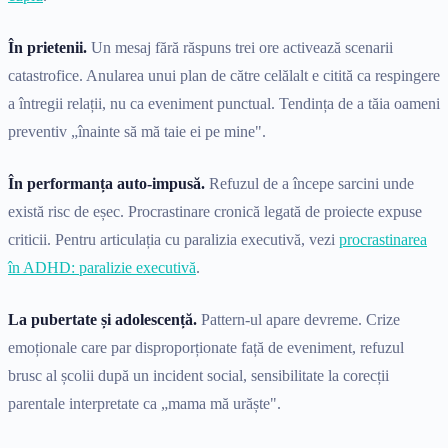
În prietenii.
Un mesaj fără răspuns trei ore activează scenarii
catastrofice. Anularea unui plan de către celălalt e citită ca respingere
a întregii relații, nu ca eveniment punctual. Tendința de a tăia oameni
preventiv „înainte să mă taie ei pe mine".
În performanța auto-impusă.
Refuzul de a începe sarcini unde
există risc de eșec. Procrastinare cronică legată de proiecte expuse
criticii. Pentru articulația cu paralizia executivă, vezi
procrastinarea
în ADHD: paralizie executivă
.
La pubertate și adolescență.
Pattern-ul apare devreme. Crize
emoționale care par disproporționate față de eveniment, refuzul
brusc al școlii după un incident social, sensibilitate la corecții
parentale interpretate ca „mama mă urăște".