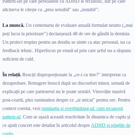
Pattern-uri pe care persoanele cu ADHD le recunosc, dar pe care
altcineva le citește ca „prea sensibil" sau „instabil":
La muncă.
Un comentariu de evaluare anuală formulat neutru („mai
poți lucra la priorizare") declanșează 48 de ore de gândit la demisia.
Un proiect respins pentru un detaliu se simte ca atac personal, nu ca
feedback tehnic. Hiperfocus pe email-ul prin care șeful nu a răspuns
suficient de cald.
În relații.
Reacții disproporționate la „ce-i cu tine?" interpretat ca
dezaprobare. Retragere bruscă după un disconfort minor, urmată de
explicații pe care partenerul nu le poate urmări. Vinovăție masivă
post-ceartă, plus rumination despre ce „ai stricat" pentru ore. Pentru
context corelat, vezi
ruminația și overthinking-ul: cum recunoști
pattern-ul
. Cum se așază această reactivitate în dinamica de cuplu și
ce ajută concret este detaliat în articolul despre
ADHD și relațiile de
cuplu
.