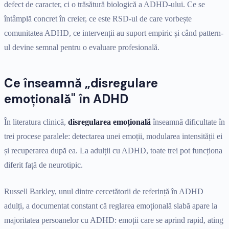
defect de caracter, ci o trăsătură biologică a ADHD-ului. Ce se
întâmplă concret în creier, ce este RSD-ul de care vorbește
comunitatea ADHD, ce intervenții au suport empiric și când pattern-
ul devine semnal pentru o evaluare profesională.
Ce înseamnă „disregulare
emoțională" în ADHD
În literatura clinică,
disregularea emoțională
înseamnă dificultate în
trei procese paralele: detectarea unei emoții, modularea intensității ei
și recuperarea după ea. La adulții cu ADHD, toate trei pot funcționa
diferit față de neurotipic.
Russell Barkley, unul dintre cercetătorii de referință în ADHD
adulți, a documentat constant că reglarea emoțională slabă apare la
majoritatea persoanelor cu ADHD: emoții care se aprind rapid, ating