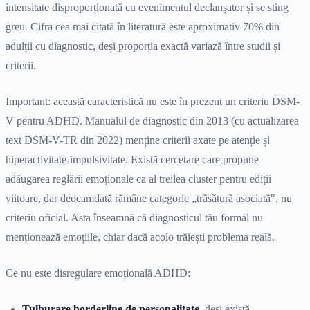
intensitate disproporționată cu evenimentul declanșator și se sting
greu. Cifra cea mai citată în literatură este aproximativ 70% din
adulții cu diagnostic, deși proporția exactă variază între studii și
criterii.
Important: această caracteristică nu este în prezent un criteriu DSM-
V pentru ADHD. Manualul de diagnostic din 2013 (cu actualizarea
text DSM-V-TR din 2022) menține criterii axate pe atenție și
hiperactivitate-impulsivitate. Există cercetare care propune
adăugarea reglării emoționale ca al treilea cluster pentru ediții
viitoare, dar deocamdată rămâne categoric „trăsătură asociată", nu
criteriu oficial. Asta înseamnă că diagnosticul tău formal nu
menționează emoțiile, chiar dacă acolo trăiești problema reală.
Ce nu este disregulare emoțională ADHD:
Tulburare borderline de personalitate
, deși există