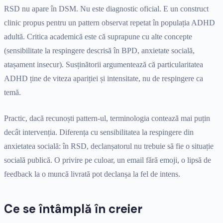
RSD nu apare în DSM. Nu este diagnostic oficial. E un construct
clinic propus pentru un pattern observat repetat în populația ADHD
adultă. Critica academică este că suprapune cu alte concepte
(sensibilitate la respingere descrisă în BPD, anxietate socială,
atașament insecur). Susținătorii argumentează că particularitatea
ADHD ține de viteza apariției și intensitate, nu de respingere ca
temă.
Practic, dacă recunoști pattern-ul, terminologia contează mai puțin
decât intervenția. Diferența cu sensibilitatea la respingere din
anxietatea socială: în RSD, declanșatorul nu trebuie să fie o situație
socială publică. O privire pe culoar, un email fără emoji, o lipsă de
feedback la o muncă livrată pot declanșa la fel de intens.
Ce se întâmplă în creier