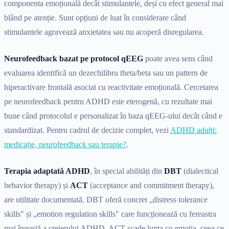
componenta emoțională decât stimulantele, deși cu efect general mai
blând pe atenție. Sunt opțiuni de luat în considerare când
stimulantele agravează anxietatea sau nu acoperă disregularea.
Neurofeedback bazat pe protocol qEEG
poate avea sens când
evaluarea identifică un dezechilibru theta/beta sau un pattern de
hiperactivare frontală asociat cu reactivitate emoțională. Cercetarea
pe neurofeedback pentru ADHD este eterogenă, cu rezultate mai
bune când protocolul e personalizat în baza qEEG-ului decât când e
standardizat. Pentru cadrul de decizie complet, vezi
ADHD adulți:
medicație, neurofeedback sau terapie?
.
Terapia adaptată ADHD
, în special abilități din
DBT
(dialectical
behavior therapy) și
ACT
(acceptance and commitment therapy),
are utilitate documentată. DBT oferă concret „distress tolerance
skills" și „emotion regulation skills" care funcționează cu fereastra
mai îngustă a creierului ADHD. ACT scade lupta cu emoția, ceea ce