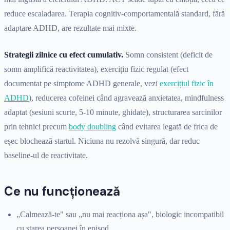
reduce escaladarea. Terapia cognitiv-comportamentală standard, fără
adaptare ADHD, are rezultate mai mixte.
Strategii zilnice cu efect cumulativ.
Somn consistent (deficit de
somn amplifică reactivitatea), exercițiu fizic regulat (efect
documentat pe simptome ADHD generale, vezi
exercițiul fizic în
ADHD
), reducerea cofeinei când agravează anxietatea, mindfulness
adaptat (sesiuni scurte, 5-10 minute, ghidate), structurarea sarcinilor
prin tehnici precum
body doubling
când evitarea legată de frica de
eșec blochează startul. Niciuna nu rezolvă singură, dar reduc
baseline-ul de reactivitate.
Ce nu funcționează
„Calmează-te" sau „nu mai reacționa așa", biologic incompatibil
cu starea persoanei în episod.