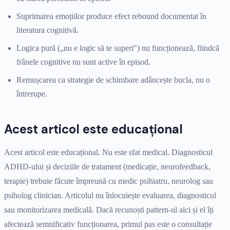
Suprimarea emoțiilor produce efect rebound documentat în
literatura cognitivă.
Logica pură („nu e logic să te superi") nu funcționează, fiindcă
frânele cognitive nu sunt active în episod.
Remușcarea ca strategie de schimbare adâncește bucla, nu o
întrerupe.
Acest articol este educațional
Acest articol este educațional. Nu este sfat medical. Diagnosticul
ADHD-ului și deciziile de tratament (medicație, neurofeedback,
terapie) trebuie făcute împreună cu medic psihiatru, neurolog sau
psiholog clinician. Articolul nu înlocuiește evaluarea, diagnosticul
sau monitorizarea medicală. Dacă recunoști pattern-ul aici și el îți
afectează semnificativ funcționarea, primul pas este o consultație