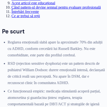
Acest articol este educațional
Când pattern-ul devine semnal pentru evaluare profesională
Întrebări frecvente
Ce ar trebui să reții
Pe scurt
Reglarea emoțională slabă apare la aproximativ 70% din adulții
cu ADHD, conform cercetării lui Russell Barkley. Nu este
comorbiditate, este parte din profilul cerebral.
RSD (rejection sensitive dysphoria) este un pattern descris de
psihiatrul William Dodson: durere emoțională intensă, declanșată
de critică reală sau percepută. Nu apare în DSM, dar e
recunoscut clinic în comunitatea ADHD.
Ce funcționează empiric: medicația stimulantă acoperă parțial,
atomoxetina și guanfacina țintesc reglarea, terapia
comportamentală bazată pe DBT/ACT și strategiile de igienă