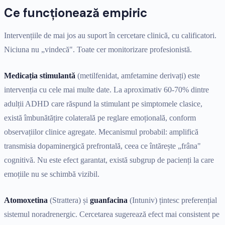
Ce funcționează empiric
Intervențiile de mai jos au suport în cercetare clinică, cu calificatori.
Niciuna nu „vindecă". Toate cer monitorizare profesionistă.
Medicația stimulantă
(metilfenidat, amfetamine derivați) este
intervenția cu cele mai multe date. La aproximativ 60-70% dintre
adulții ADHD care răspund la stimulant pe simptomele clasice,
există îmbunătățire colaterală pe reglare emoțională, conform
observațiilor clinice agregate. Mecanismul probabil: amplifică
transmisia dopaminergică prefrontală, ceea ce întărește „frâna"
cognitivă. Nu este efect garantat, există subgrup de pacienți la care
emoțiile nu se schimbă vizibil.
Atomoxetina
(Strattera) și
guanfacina
(Intuniv) țintesc preferențial
sistemul noradrenergic. Cercetarea sugerează efect mai consistent pe