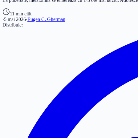
La pubertate, melatonina se eliberează cu 1-3 ore mai târziu. Adolescen
11 min
citit
·
5 mai 2026
·
Eugen C. Gherman
Distribuie: