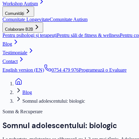
Workshop Autism
Comunități
Comunitate Longevitate
Comunitate Autism
Colaborare B2B
Pentru psihologi și terapeuți
Pentru săli de fitness & wellness
Pentru co
Blog
Testimoniale
Contact
English version (EN)
0754 479 976
Programează o Evaluare
Blog
Somnul adolescentului: biologic
Somn & Recuperare
Somnul adolescentului: biologic