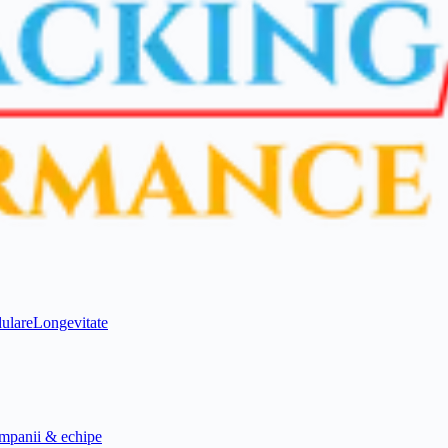
ulare
Longevitate
mpanii & echipe