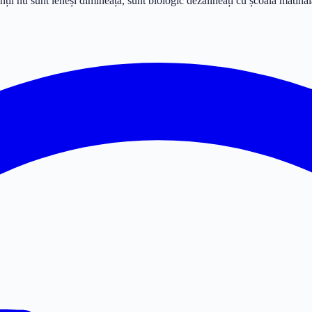
ții nu sunt leneși dimineața, sunt biologic dezalineați cu școala matinal