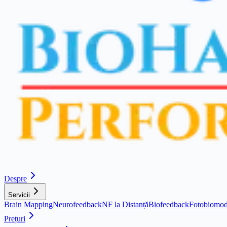
Despre
Servicii
Brain Mapping
Neurofeedback
NF la Distanță
Biofeedback
Fotobiomod
Prețuri