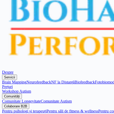
Despre
Servicii
Brain Mapping
Neurofeedback
NF la Distanță
Biofeedback
Fotobiomod
Prețuri
Workshop Autism
Comunități
Comunitate Longevitate
Comunitate Autism
Colaborare B2B
Pentru psihologi și terapeuți
Pentru săli de fitness & wellness
Pentru co