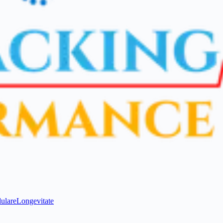
ulare
Longevitate