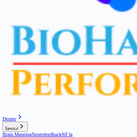
Despre
Servicii
Brain Mapping
Neurofeedback
NF la