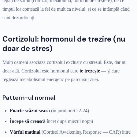
legați de somn (cortizol, melatonină, hormon de creștere), de ce
timpul lor contează la fel de mult ca nivelul, și ce se întâmplă când
sunt dezordonați.
Cortizolul: hormonul de trezire (nu
doar de stres)
Mulți oameni asociază cortizolul exclusiv cu stresul. Este, dar nu
doar atât. Cortizolul este hormonul care
te trezește
— și care
reglează metabolismul energetic pe parcursul zilei.
Pattern-ul normal
Foarte scăzut seara
(în jurul orei 22-24)
Începe să crească
încet după miezul nopții
Vârful matinal
(Cortisol Awakening Response — CAR) între