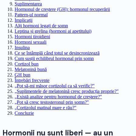
Suplimentarea
Hormonul de creștere (GH): hormonul recuperării
Pattern-ul normal
Implicații
Alți hormoni legați de somn
Leptina și grelina (hormoni ai apetitului)
Hormoni tiroidieni
Hormoni sexuali
Insulina
Ce se întâmplă când totul se desincronizează
Cum susții echilibrul hormonal prin somn
Cortizol bun
Melatonină bună
GH bun
Întrebări frecvente
„Pot să-mi măsor cortizolul ca să verific?"
„Suplimentele de melatonină cresc producția proprie?"
„Există analize pentru hormonul de creștere?"
„Pot să cresc testosteronul prin somn?"
„Cortizolul matinal mare e rău?"
Concluzie
Hormonii nu sunt liberi — au un