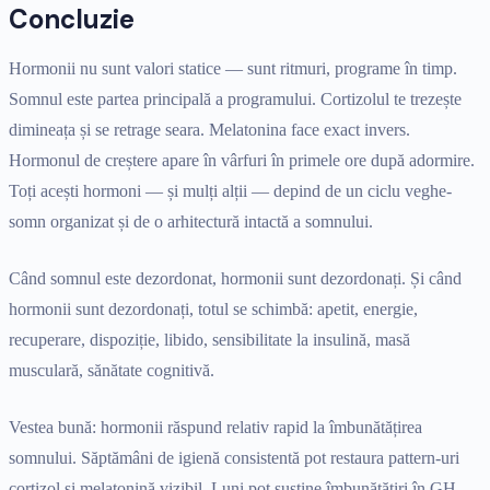
Concluzie
Hormonii nu sunt valori statice — sunt ritmuri, programe în timp.
Somnul este partea principală a programului. Cortizolul te trezește
dimineața și se retrage seara. Melatonina face exact invers.
Hormonul de creștere apare în vârfuri în primele ore după adormire.
Toți acești hormoni — și mulți alții — depind de un ciclu veghe-
somn organizat și de o arhitectură intactă a somnului.
Când somnul este dezordonat, hormonii sunt dezordonați. Și când
hormonii sunt dezordonați, totul se schimbă: apetit, energie,
recuperare, dispoziție, libido, sensibilitate la insulină, masă
musculară, sănătate cognitivă.
Vestea bună: hormonii răspund relativ rapid la îmbunătățirea
somnului. Săptămâni de igienă consistentă pot restaura pattern-uri
cortizol și melatonină vizibil. Luni pot susține îmbunătățiri în GH,