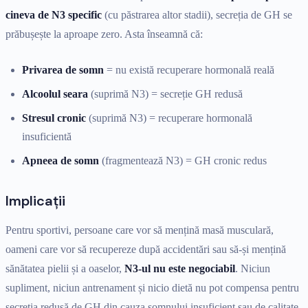
cineva de N3 specific
(cu păstrarea altor stadii), secreția de GH se
prăbușește la aproape zero. Asta înseamnă că:
Privarea de somn
= nu există recuperare hormonală reală
Alcoolul seara
(suprimă N3) = secreție GH redusă
Stresul cronic
(suprimă N3) = recuperare hormonală
insuficientă
Apneea de somn
(fragmentează N3) = GH cronic redus
Implicații
Pentru sportivi, persoane care vor să mențină masă musculară,
oameni care vor să recupereze după accidentări sau să-și mențină
sănătatea pielii și a oaselor,
N3-ul nu este negociabil
. Niciun
supliment, niciun antrenament și nicio dietă nu pot compensa pentru
secreția redusă de GH din cauza somnului insuficient sau de calitate