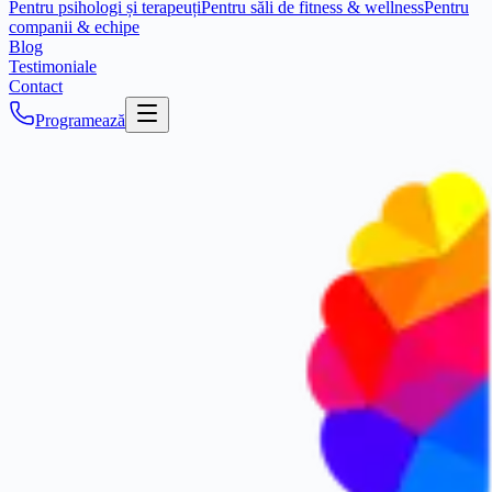
Pentru psihologi și terapeuți
Pentru săli de fitness & wellness
Pentru
companii & echipe
Blog
Testimoniale
Contact
Programează