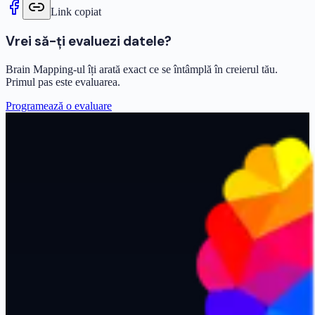
Link copiat
Vrei să-ți evaluezi datele?
Brain Mapping-ul îți arată exact ce se întâmplă în creierul tău.
Primul pas este evaluarea.
Programează o evaluare