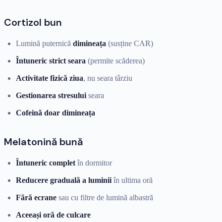
Cortizol bun
Lumină puternică
dimineața
(susține CAR)
Întuneric strict seara
(permite scăderea)
Activitate fizică ziua
, nu seara târziu
Gestionarea stresului
seara
Cofeină doar dimineața
Melatonină bună
Întuneric complet
în dormitor
Reducere graduală a luminii
în ultima oră
Fără ecrane
sau cu filtre de lumină albastră
Aceeași oră de culcare