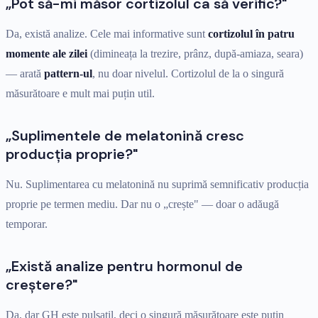
„Pot să-mi măsor cortizolul ca să verific?"
Da, există analize. Cele mai informative sunt
cortizolul în patru
momente ale zilei
(dimineața la trezire, prânz, după-amiaza, seara)
— arată
pattern-ul
, nu doar nivelul. Cortizolul de la o singură
măsurătoare e mult mai puțin util.
„Suplimentele de melatonină cresc
producția proprie?"
Nu. Suplimentarea cu melatonină nu suprimă semnificativ producția
proprie pe termen mediu. Dar nu o „crește" — doar o adăugă
temporar.
„Există analize pentru hormonul de
creștere?"
Da, dar GH este pulsatil, deci o singură măsurătoare este puțin