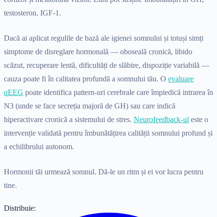
testosteron, IGF-1.
Dacă ai aplicat regulile de bază ale igienei somnului și totuși simți
simptome de disreglare hormonală — oboseală cronică, libido
scăzut, recuperare lentă, dificultăți de slăbire, dispoziție variabilă —
cauza poate fi în calitatea profundă a somnului tău. O
evaluare
qEEG
poate identifica pattern-uri cerebrale care împiedică intrarea în
N3 (unde se face secreția majoră de GH) sau care indică
hiperactivare cronică a sistemului de stres.
Neurofeedback-ul
este o
intervenție validată pentru îmbunătățirea calității somnului profund și
a echilibrului autonom.
Hormonii tăi urmează somnul. Dă-le un ritm și ei vor lucra pentru
tine.
Distribuie: