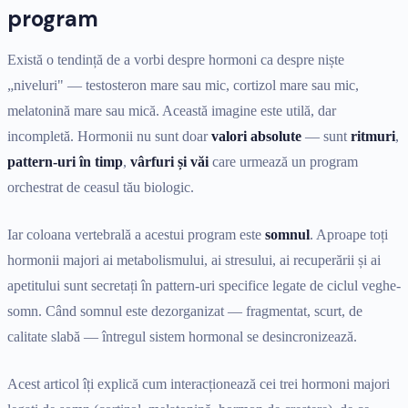
program
Există o tendință de a vorbi despre hormoni ca despre niște
„niveluri" — testosteron mare sau mic, cortizol mare sau mic,
melatonină mare sau mică. Această imagine este utilă, dar
incompletă. Hormonii nu sunt doar
valori absolute
— sunt
ritmuri
,
pattern-uri în timp
,
vârfuri și văi
care urmează un program
orchestrat de ceasul tău biologic.
Iar coloana vertebrală a acestui program este
somnul
. Aproape toți
hormonii majori ai metabolismului, ai stresului, ai recuperării și ai
apetitului sunt secretați în pattern-uri specifice legate de ciclul veghe-
somn. Când somnul este dezorganizat — fragmentat, scurt, de
calitate slabă — întregul sistem hormonal se desincronizează.
Acest articol îți explică cum interacționează cei trei hormoni majori