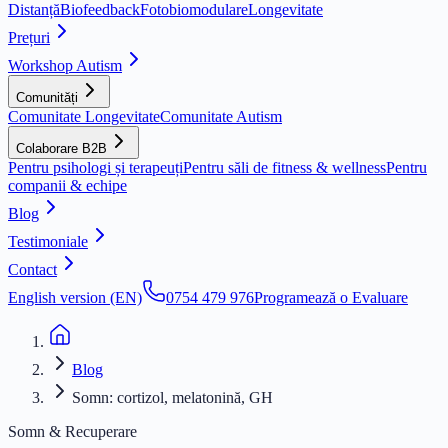
Distanță
Biofeedback
Fotobiomodulare
Longevitate
Prețuri
Workshop Autism
Comunități
Comunitate Longevitate
Comunitate Autism
Colaborare B2B
Pentru psihologi și terapeuți
Pentru săli de fitness & wellness
Pentru
companii & echipe
Blog
Testimoniale
Contact
English version (EN)
0754 479 976
Programează o Evaluare
Blog
Somn: cortizol, melatonină, GH
Somn & Recuperare