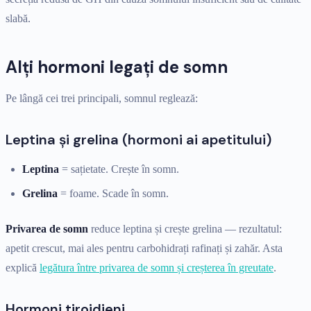
slabă.
Alți hormoni legați de somn
Pe lângă cei trei principali, somnul reglează:
Leptina și grelina (hormoni ai apetitului)
Leptina
= sațietate. Crește în somn.
Grelina
= foame. Scade în somn.
Privarea de somn
reduce leptina și crește grelina — rezultatul:
apetit crescut, mai ales pentru carbohidrați rafinați și zahăr. Asta
explică
legătura între privarea de somn și creșterea în greutate
.
Hormoni tiroidieni