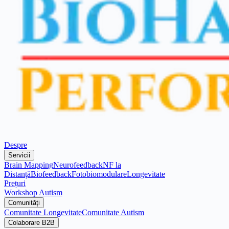
Despre
Servicii
Brain Mapping
Neurofeedback
NF la
Distanță
Biofeedback
Fotobiomodulare
Longevitate
Prețuri
Workshop Autism
Comunități
Comunitate Longevitate
Comunitate Autism
Colaborare B2B