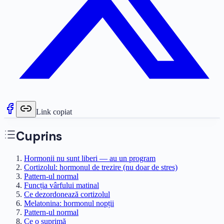
Link copiat
Cuprins
Hormonii nu sunt liberi — au un program
Cortizolul: hormonul de trezire (nu doar de stres)
Pattern-ul normal
Funcția vârfului matinal
Ce dezordonează cortizolul
Melatonina: hormonul nopții
Pattern-ul normal
Ce o suprimă