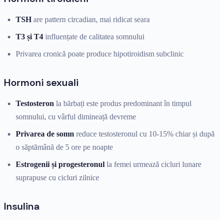
TSH
are pattern circadian, mai ridicat seara
T3 și T4
influențate de calitatea somnului
Privarea cronică poate produce hipotiroidism subclinic
Hormoni sexuali
Testosteron
la bărbați este produs predominant în timpul
somnului, cu vârful dimineață devreme
Privarea de somn
reduce testosteronul cu 10-15% chiar și după
o săptămână de 5 ore pe noapte
Estrogenii și progesteronul
la femei urmează cicluri lunare
suprapuse cu cicluri zilnice
Insulina