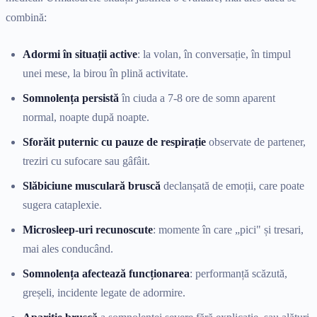
combină:
Adormi în situații active
: la volan, în conversație, în timpul
unei mese, la birou în plină activitate.
Somnolența persistă
în ciuda a 7-8 ore de somn aparent
normal, noapte după noapte.
Sforăit puternic cu pauze de respirație
observate de partener,
treziri cu sufocare sau gâfâit.
Slăbiciune musculară bruscă
declanșată de emoții, care poate
sugera cataplexie.
Microsleep-uri recunoscute
: momente în care „pici" și tresari,
mai ales conducând.
Somnolența afectează funcționarea
: performanță scăzută,
greșeli, incidente legate de adormire.