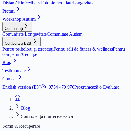
Distanță
Biofeedback
Fotobiomodulare
Longevitate
Prețuri
Workshop Autism
Comunități
Comunitate Longevitate
Comunitate Autism
Colaborare B2B
Pentru psihologi și terapeuți
Pentru săli de fitness & wellness
Pentru
companii & echipe
Blog
Testimoniale
Contact
English version (EN)
0754 479 976
Programează o Evaluare
Blog
Somnolența diurnă excesivă
Somn & Recuperare