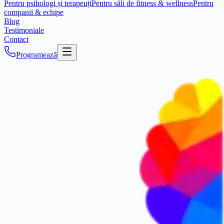
Pentru psihologi și terapeuți
Pentru săli de fitness & wellness
Pentru
companii & echipe
Blog
Testimoniale
Contact
Programează