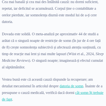
Cea mai banală și cea mai des întâlnită cauză: nu dormi suficient,
repetat, iar deficitul se acumulează. Corpul ține o contabilitate a
orelor pierdute, iar somnolența diurnă este modul lui de a-ți cere
datoria.
Dovada este solidă. O meta-analiză pe aproximativ 44 de studii a
arătat că o singură noapte de restricție de somn (în jur de 4 ore față
de 8) crește somnolența subiectivă și afectează atenția susținută, cu
timp de reacție mai lent și mai multe lapsuri (Wüst et al., 2024,
Sleep
Medicine Reviews
). O singură noapte; imaginează-ți efectul cumulat
al săptămânilor.
Vestea bună este că această cauză răspunde la recuperare; am
detaliat mecanismul în articolul despre
datoria de somn
. Înainte de a
presupune o cauză medicală, verifică dacă dormi
cât somn îți trebuie
de fapt
.