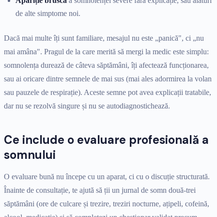
Apariție bruscă
a somnolenței severe fără explicație, sau alături
de alte simptome noi.
Dacă mai multe îți sunt familiare, mesajul nu este „panică", ci „nu
mai amâna". Pragul de la care merită să mergi la medic este simplu:
somnolența durează de câteva săptămâni, îți afectează funcționarea,
sau ai oricare dintre semnele de mai sus (mai ales adormirea la volan
sau pauzele de respirație). Aceste semne pot avea explicații tratabile,
dar nu se rezolvă singure și nu se autodiagnostichează.
Ce include o evaluare profesională a
somnului
O evaluare bună nu începe cu un aparat, ci cu o discuție structurată.
Înainte de consultație, te ajută să ții un jurnal de somn două-trei
săptămâni (ore de culcare și trezire, treziri nocturne, ațipeli, cofeină,