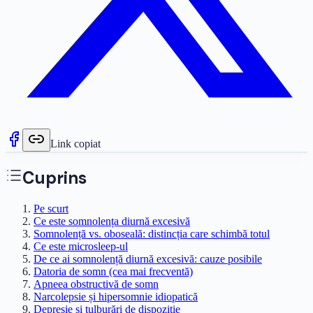
Link copiat
Cuprins
Pe scurt
Ce este somnolența diurnă excesivă
Somnolență vs. oboseală: distincția care schimbă totul
Ce este microsleep-ul
De ce ai somnolență diurnă excesivă: cauze posibile
Datoria de somn (cea mai frecventă)
Apneea obstructivă de somn
Narcolepsie și hipersomnie idiopatică
Depresie și tulburări de dispoziție