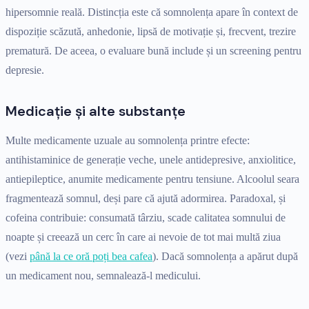
hipersomnie reală. Distincția este că somnolența apare în context de
dispoziție scăzută, anhedonie, lipsă de motivație și, frecvent, trezire
prematură. De aceea, o evaluare bună include și un screening pentru
depresie.
Medicație și alte substanțe
Multe medicamente uzuale au somnolența printre efecte:
antihistaminice de generație veche, unele antidepresive, anxiolitice,
antiepileptice, anumite medicamente pentru tensiune. Alcoolul seara
fragmentează somnul, deși pare că ajută adormirea. Paradoxal, și
cofeina contribuie: consumată târziu, scade calitatea somnului de
noapte și creează un cerc în care ai nevoie de tot mai multă ziua
(vezi
până la ce oră poți bea cafea
). Dacă somnolența a apărut după
un medicament nou, semnalează-l medicului.