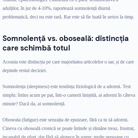
adulților, în jur de 4-10%, raportează somnolență diurnă
problematică, deci nu este rară. Rar este să fie luată în serios la timp.
Somnolență vs. oboseală: distincția
care schimbă totul
Aceasta este distincția pe care majoritatea articolelor o sar, și de care
depinde restul deciziei.
Somnolența (sleepiness) este tendința fiziologică de a adormi. Test
simplu: întins acum pe pat, într-o cameră liniștită, ai adormi în câteva
minute? Dacă da, ai somnolență.
Oboseala (fatigue) este senzația de epuizare, fără ca tu să adormi.
Cineva cu oboseală cronică se poate întinde și rămâne treaz, frustrat,
incapabil de efort, dar fără să alunece în somn; multe persoane cu