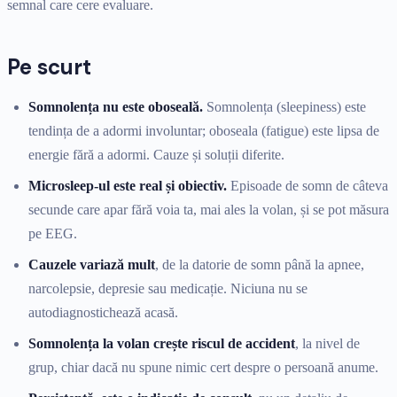
semnal care cere evaluare.
Pe scurt
Somnolența nu este oboseală.
Somnolența (sleepiness) este
tendința de a adormi involuntar; oboseala (fatigue) este lipsa de
energie fără a adormi. Cauze și soluții diferite.
Microsleep-ul este real și obiectiv.
Episoade de somn de câteva
secunde care apar fără voia ta, mai ales la volan, și se pot măsura
pe EEG.
Cauzele variază mult
, de la datorie de somn până la apnee,
narcolepsie, depresie sau medicație. Niciuna nu se
autodiagnostichează acasă.
Somnolența la volan crește riscul de accident
, la nivel de
grup, chiar dacă nu spune nimic cert despre o persoană anume.