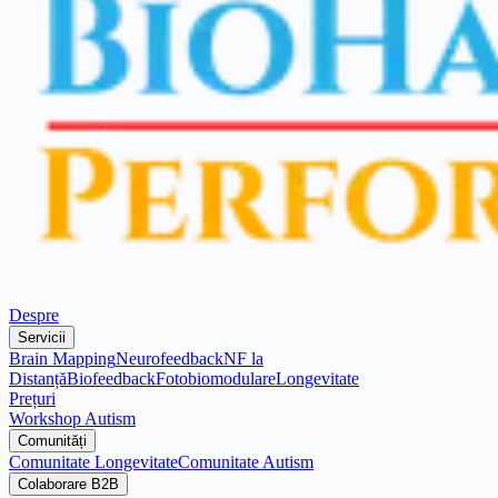
Despre
Servicii
Brain Mapping
Neurofeedback
NF la
Distanță
Biofeedback
Fotobiomodulare
Longevitate
Prețuri
Workshop Autism
Comunități
Comunitate Longevitate
Comunitate Autism
Colaborare B2B