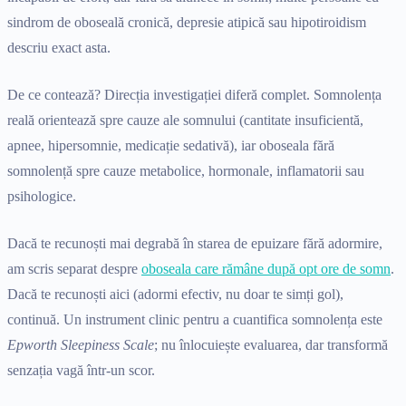
sindrom de oboseală cronică, depresie atipică sau hipotiroidism
descriu exact asta.
De ce contează? Direcția investigației diferă complet. Somnolența
reală orientează spre cauze ale somnului (cantitate insuficientă,
apnee, hipersomnie, medicație sedativă), iar oboseala fără
somnolență spre cauze metabolice, hormonale, inflamatorii sau
psihologice.
Dacă te recunoști mai degrabă în starea de epuizare fără adormire,
am scris separat despre
oboseala care rămâne după opt ore de somn
.
Dacă te recunoști aici (adormi efectiv, nu doar te simți gol),
continuă. Un instrument clinic pentru a cuantifica somnolența este
Epworth Sleepiness Scale
; nu înlocuiește evaluarea, dar transformă
senzația vagă într-un scor.