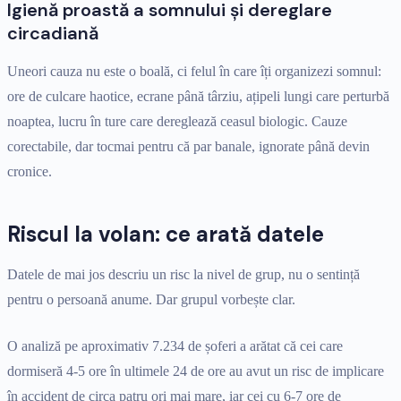
Igienă proastă a somnului și dereglare
circadiană
Uneori cauza nu este o boală, ci felul în care îți organizezi somnul:
ore de culcare haotice, ecrane până târziu, ațipeli lungi care perturbă
noaptea, lucru în ture care dereglează ceasul biologic. Cauze
corectabile, dar tocmai pentru că par banale, ignorate până devin
cronice.
Riscul la volan: ce arată datele
Datele de mai jos descriu un risc la nivel de grup, nu o sentință
pentru o persoană anume. Dar grupul vorbește clar.
O analiză pe aproximativ 7.234 de șoferi a arătat că cei care
dormiseră 4-5 ore în ultimele 24 de ore au avut un risc de implicare
în accident de circa patru ori mai mare, iar cei cu 6-7 ore de