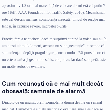
aproximativ 1,3 ori mai mare, față de cei care dormiseră cel puțin 7
ore (Tefft, AAA Foundation for Traffic Safety, 2016). Mecanismul
este cel descris mai sus: somnolența crescută, timpul de reacție mai
lent și, în cazurile severe, microsleep-urile.
Practic, fără a te eticheta: dacă te surprinzi ațipind la volan sau nu îți
amintești ultimii kilometri, acestea nu sunt „neatenție", ci semne că
somnolența a depășit pragul sigur pentru condus. Răspunsul corect
nu este o cafea și geamul deschis, ci oprirea; iar dacă se repetă, este
un motiv serios de evaluare.
Cum recunoști că e mai mult decât
oboseală: semnale de alarmă
Dincolo de un anumit prag, somnolența diurnă devine un semnal
medical. Următoarele situații justifică o evaluare, mai ales dacă se