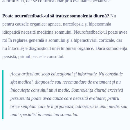
adormi ziua, dar se confirmă doar prin evaluare specializată.
Poate neurofeedback-ul să trateze somnolența diurnă?
Nu
pentru cauzele organice: apneea, narcolepsia și hipersomnia
idiopatică necesită medicina somnului. Neurofeedback-ul poate avea
rol în reglarea generală a somnului și a hiperactivării corticale, dar
nu înlocuiește diagnosticul unei tulburări organice. Dacă somnolența
persistă, primul pas este consultul.
Acest articol are scop educațional și informativ. Nu constituie
sfat medical, diagnostic sau recomandare de tratament și nu
înlocuiește consultul unui medic. Somnolența diurnă excesivă
persistentă poate avea cauze care necesită evaluare; pentru
orice simptom care te îngrijorează, adresează-te unui medic sau
unui specialist în medicina somnului.