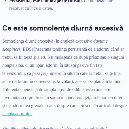
Persistentă, este o indicație de consult
, nu un detaliu de
rezolvat cu încă o cafea.
Ce este somnolența diurnă excesivă
Somnolența diurnă excesivă (în engleză
excessive daytime
sleepiness
, EDS) înseamnă tendința persistentă de a adormi când ar
trebui să fii treaz și alert. Nu moleșeala de după prânz sau o singură
noapte albă, ci un tipar: adormi în situații pasive (în fața
televizorului, ca pasager), uneori în situații care ar trebui să te țină
activ (la birou, în conversație, la volan), zile sau săptămâni la rând.
Diferența cheie față de simpla lipsă de odihnă este caracterul
involuntar: corpul trece în somn în ciuda voinței, un fenomen diferit
și de adormirea greoaie seara, despre care am scris în articolul despre
latența adormirii
.
Studiile epidemiologice estimează că o parte semnificativă a