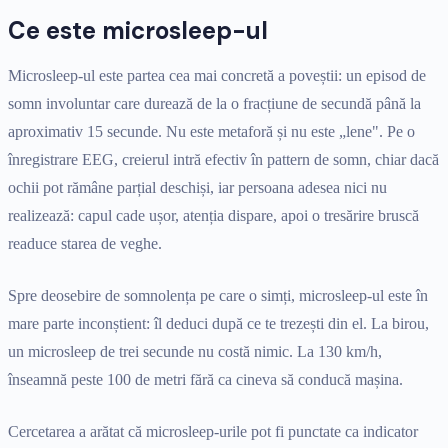
Ce este microsleep-ul
Microsleep-ul este partea cea mai concretă a poveștii: un episod de
somn involuntar care durează de la o fracțiune de secundă până la
aproximativ 15 secunde. Nu este metaforă și nu este „lene". Pe o
înregistrare EEG, creierul intră efectiv în pattern de somn, chiar dacă
ochii pot rămâne parțial deschiși, iar persoana adesea nici nu
realizează: capul cade ușor, atenția dispare, apoi o tresărire bruscă
readuce starea de veghe.
Spre deosebire de somnolența pe care o simți, microsleep-ul este în
mare parte inconștient: îl deduci după ce te trezești din el. La birou,
un microsleep de trei secunde nu costă nimic. La 130 km/h,
înseamnă peste 100 de metri fără ca cineva să conducă mașina.
Cercetarea a arătat că microsleep-urile pot fi punctate ca indicator