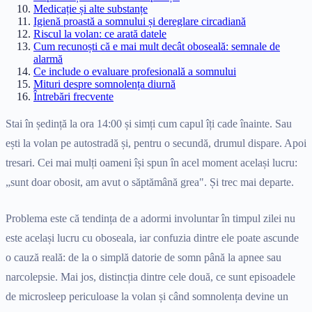
Medicație și alte substanțe
Igienă proastă a somnului și dereglare circadiană
Riscul la volan: ce arată datele
Cum recunoști că e mai mult decât oboseală: semnale de
alarmă
Ce include o evaluare profesională a somnului
Mituri despre somnolența diurnă
Întrebări frecvente
Stai în ședință la ora 14:00 și simți cum capul îți cade înainte. Sau
ești la volan pe autostradă și, pentru o secundă, drumul dispare. Apoi
tresari. Cei mai mulți oameni își spun în acel moment același lucru:
„sunt doar obosit, am avut o săptămână grea". Și trec mai departe.
Problema este că tendința de a adormi involuntar în timpul zilei nu
este același lucru cu oboseala, iar confuzia dintre ele poate ascunde
o cauză reală: de la o simplă datorie de somn până la apnee sau
narcolepsie. Mai jos, distincția dintre cele două, ce sunt episoadele
de microsleep periculoase la volan și când somnolența devine un