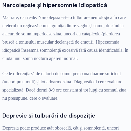
Narcolepsie și hipersomnie idiopatică
Mai rare, dar reale. Narcolepsia este o tulburare neurologică în care
creierul nu reglează corect granița dintre veghe și somn, ducând la
atacuri de somn imperioase ziua, uneori cu cataplexie (pierderea
bruscă a tonusului muscular declanșată de emoții). Hipersomnia
idiopatică înseamnă somnolență excesivă fără cauză identificabilă, în
ciuda unui somn nocturn aparent normal.
Ce le diferențiază de datoria de somn: persoana doarme suficient
(uneori prea mult) și tot adoarme ziua. Diagnosticul cere evaluare
specializată. Dacă dormi 8-9 ore constant și tot lupți cu somnul ziua,
nu presupune, cere o evaluare.
Depresie și tulburări de dispoziție
Depresia poate produce atât oboseală, cât și somnolență, uneori