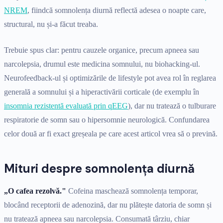
NREM
, fiindcă somnolența diurnă reflectă adesea o noapte care,
structural, nu și-a făcut treaba.
Trebuie spus clar: pentru cauzele organice, precum apneea sau
narcolepsia, drumul este medicina somnului, nu biohacking-ul.
Neurofeedback-ul și optimizările de lifestyle pot avea rol în reglarea
generală a somnului și a hiperactivării corticale (de exemplu în
insomnia rezistentă evaluată prin qEEG
), dar nu tratează o tulburare
respiratorie de somn sau o hipersomnie neurologică. Confundarea
celor două ar fi exact greșeala pe care acest articol vrea să o prevină.
Mituri despre somnolența diurnă
„O cafea rezolvă."
Cofeina maschează somnolența temporar,
blocând receptorii de adenozină, dar nu plătește datoria de somn și
nu tratează apneea sau narcolepsia. Consumată târziu, chiar