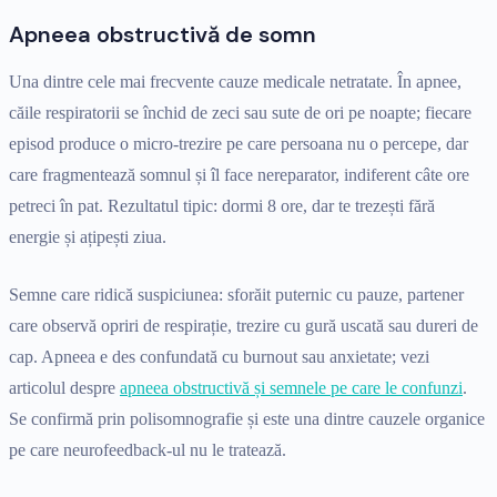
Apneea obstructivă de somn
Una dintre cele mai frecvente cauze medicale netratate. În apnee,
căile respiratorii se închid de zeci sau sute de ori pe noapte; fiecare
episod produce o micro-trezire pe care persoana nu o percepe, dar
care fragmentează somnul și îl face nereparator, indiferent câte ore
petreci în pat. Rezultatul tipic: dormi 8 ore, dar te trezești fără
energie și ațipești ziua.
Semne care ridică suspiciunea: sforăit puternic cu pauze, partener
care observă opriri de respirație, trezire cu gură uscată sau dureri de
cap. Apneea e des confundată cu burnout sau anxietate; vezi
articolul despre
apneea obstructivă și semnele pe care le confunzi
.
Se confirmă prin polisomnografie și este una dintre cauzele organice
pe care neurofeedback-ul nu le tratează.