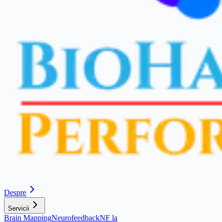
Despre
Servicii
Brain Mapping
Neurofeedback
NF la