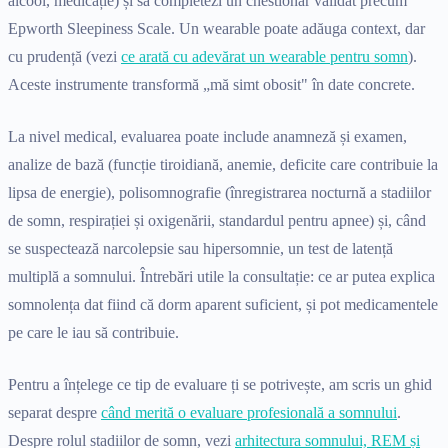
alcool, medicație) și să completezi un chestionar validat precum
Epworth Sleepiness Scale. Un wearable poate adăuga context, dar
cu prudență (vezi
ce arată cu adevărat un wearable pentru somn
).
Aceste instrumente transformă „mă simt obosit" în date concrete.
La nivel medical, evaluarea poate include anamneză și examen,
analize de bază (funcție tiroidiană, anemie, deficite care contribuie la
lipsa de energie), polisomnografie (înregistrarea nocturnă a stadiilor
de somn, respirației și oxigenării, standardul pentru apnee) și, când
se suspectează narcolepsie sau hipersomnie, un test de latență
multiplă a somnului. Întrebări utile la consultație: ce ar putea explica
somnolența dat fiind că dorm aparent suficient, și pot medicamentele
pe care le iau să contribuie.
Pentru a înțelege ce tip de evaluare ți se potrivește, am scris un ghid
separat despre
când merită o evaluare profesională a somnului
.
Despre rolul stadiilor de somn, vezi
arhitectura somnului, REM și