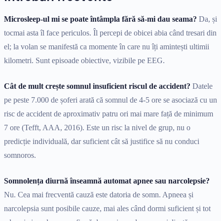
Microsleep-ul mi se poate întâmpla fără să-mi dau seama?
Da, și
tocmai asta îl face periculos. Îl percepi de obicei abia când tresari din
el; la volan se manifestă ca momente în care nu îți amintești ultimii
kilometri. Sunt episoade obiective, vizibile pe EEG.
Cât de mult crește somnul insuficient riscul de accident?
Datele
pe peste 7.000 de șoferi arată că somnul de 4-5 ore se asociază cu un
risc de accident de aproximativ patru ori mai mare față de minimum
7 ore (Tefft, AAA, 2016). Este un risc la nivel de grup, nu o
predicție individuală, dar suficient cât să justifice să nu conduci
somnoros.
Somnolența diurnă înseamnă automat apnee sau narcolepsie?
Nu. Cea mai frecventă cauză este datoria de somn. Apneea și
narcolepsia sunt posibile cauze, mai ales când dormi suficient și tot