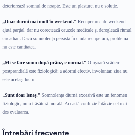
deteriorează somnul de noapte. Este un plasture, nu o soluție.
„Doar dormi mai mult în weekend."
Recuperarea de weekend
ajută parțial, dar nu corectează cauzele medicale și dereglează ritmul
circadian. Dacă somnolența persistă în ciuda recuperării, problema
nu este cantitatea.
„Mi se face somn după prânz, e normal."
O ușoară scădere
postprandială este fiziologică; a adormi efectiv, involuntar, ziua nu
este același lucru.
„Sunt doar leneș."
Somnolența diurnă excesivă este un fenomen
fiziologic, nu o trăsătură morală. Această confuzie întârzie cel mai
des evaluarea.
Întrebări frecvente