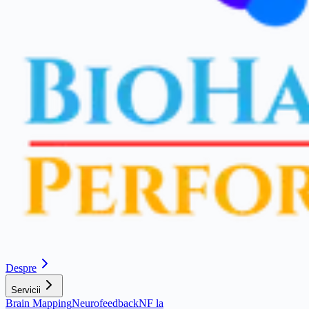
Despre
Servicii
Brain Mapping
Neurofeedback
NF la