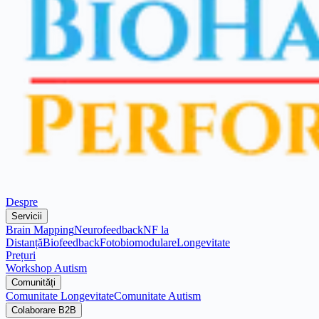
Despre
Servicii
Brain Mapping
Neurofeedback
NF la
Distanță
Biofeedback
Fotobiomodulare
Longevitate
Prețuri
Workshop Autism
Comunități
Comunitate Longevitate
Comunitate Autism
Colaborare B2B