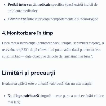
Posibil intervenții medicale
specifice (dacă există indicii de
probleme medicale)
Combinație
între intervenții comportamentale și neurologice
4. Monitorizare în timp
Dacă faci o intervenție (neurofeedback, terapie, schimbări majore), o
re-evaluare qEEG după câteva luni poate arăta dacă pattern-urile s-
au schimbat — date obiective dincolo de „mă simt mai bine".
Limitări și precauții
Evaluarea qEEG este o unealtă valoroasă, dar nu este magie:
Nu diagnostichează
singură — este parte a unei evaluări clinice
mai largi