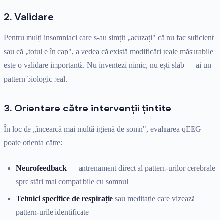
2. Validare
Pentru mulți insomniaci care s-au simțit „acuzați" că nu fac suficient
sau că „totul e în cap", a vedea că există modificări reale măsurabile
este o validare importantă. Nu inventezi nimic, nu ești slab — ai un
pattern biologic real.
3. Orientare către intervenții țintite
În loc de „încearcă mai multă igienă de somn", evaluarea qEEG
poate orienta către:
Neurofeedback
— antrenament direct al pattern-urilor cerebrale
spre stări mai compatibile cu somnul
Tehnici specifice de respirație
sau meditație care vizează
pattern-urile identificate