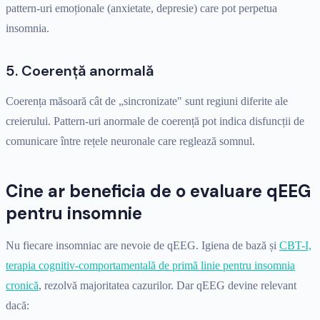
pattern-uri emoționale (anxietate, depresie) care pot perpetua
insomnia.
5. Coerență anormală
Coerența măsoară cât de „sincronizate" sunt regiuni diferite ale
creierului. Pattern-uri anormale de coerență pot indica disfuncții de
comunicare între rețele neuronale care reglează somnul.
Cine ar beneficia de o evaluare qEEG
pentru insomnie
Nu fiecare insomniac are nevoie de qEEG. Igiena de bază și
CBT-I,
terapia cognitiv-comportamentală de primă linie pentru insomnia
cronică
, rezolvă majoritatea cazurilor. Dar qEEG devine relevant
dacă: