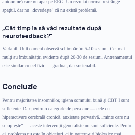
autonome) care nu apar pe EEG. Un rezultat normal restrânge
spațiul, dar nu „dovedește" că nu există problemă.
„Cât timp ia să văd rezultate după
neurofeedback?"
Variabil. Unii oameni observă schimbări în 5-10 sesiuni. Cei mai
mulți au îmbunătățiri evidente după 20-30 de sesiuni. Antrenamentul
este similar cu cel fizic — gradual, dar sustenabil.
Concluzie
Pentru majoritatea insomniilor, igiena somnului bună și CBT-I sunt
suficiente. Dar pentru o categorie de persoane — cele cu
hiperactivare cerebrală cronică, anxietate pervasivă, „minte care nu
se oprește" — aceste intervenții generaliste nu sunt suficiente. Pentru
ei, problema nu este în obiceiuri, ci în pattern-uri biologice mai