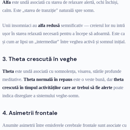
Alfa
este undă asociată cu starea de relaxare alertă, ochi închiși,
calm. Este „starea de tranziție" naturală spre somn.
Unii insomniaci au
alfa redusă
semnificativ — creierul lor nu intră
ușor în starea relaxată necesară pentru a începe să adoarmă. Este ca
și cum ar lipsi un „intermediar" între veghea activă și somnul inițial.
3. Theta crescută în veghe
Theta
este undă asociată cu somnolența, visarea, stările profunde
meditative.
Theta normală în repaus
este o veste bună, dar
theta
crescută în timpul activităților care ar trebui să fie alerte
poate
indica disreglare a sistemului veghe-somn.
4. Asimetrii frontale
Anumite asimetrii între emisferele cerebrale frontale sunt asociate cu