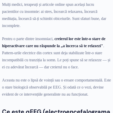
Mulți medici, terapeuți și articole online spun același lucru
pacientilor cu insomnie: ai stres, încearcă relaxarea, încearcă
meditația, încearcă să-ți schimbi obiceiurile. Sunt sfaturi bune, dar
incomplete.
Pentru o parte dintre insomniaci,
creierul lor este într-o stare de
hiperactivare care nu răspunde la „a încerca să te relaxezi"
.
Pattern-urile electrice din cortex sunt deja stabilizate într-o stare
incompatibilă cu tranziția la somn. Le poți spune să se relaxeze — și
ei cu adevărat încearcă — dar creierul nu o face.
Aceasta nu este o lipsă de voință sau o eroare comportamentală. Este
o stare biologică observabilă pe EEG. Și odată ce o vezi, devine
evident de ce intervențiile generaliste nu au funcționat.
Ce este qEEG (electroencefalograma