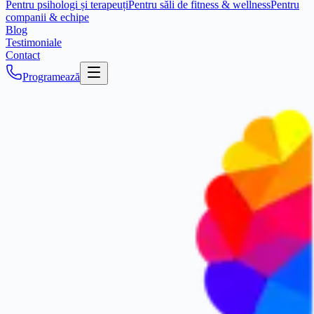
Pentru psihologi și terapeuți
Pentru săli de fitness & wellness
Pentru
companii & echipe
Blog
Testimoniale
Contact
Programează