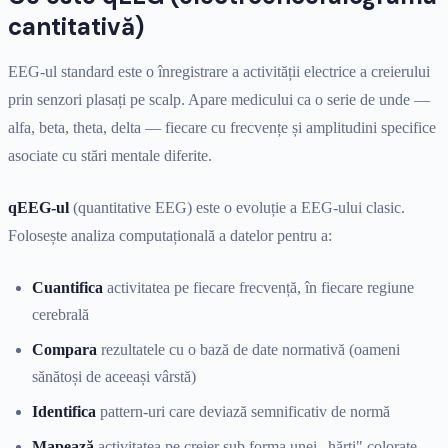
cantitativă)
EEG-ul standard este o înregistrare a activității electrice a creierului
prin senzori plasați pe scalp. Apare medicului ca o serie de unde —
alfa, beta, theta, delta — fiecare cu frecvențe și amplitudini specifice
asociate cu stări mentale diferite.
qEEG-ul
(quantitative EEG) este o evoluție a EEG-ului clasic.
Folosește analiza computațională a datelor pentru a:
Cuantifica
activitatea pe fiecare frecvență, în fiecare regiune
cerebrală
Compara
rezultatele cu o bază de date normativă (oameni
sănătoși de aceeași vârstă)
Identifica
pattern-uri care deviază semnificativ de normă
Mapează
activitatea pe creier sub forma unei „hărți" colorate