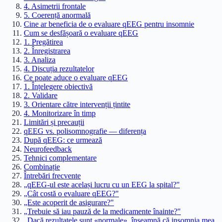
4. Asimetrii frontale
5. Coerență anormală
Cine ar beneficia de o evaluare qEEG pentru insomnie
Cum se desfășoară o evaluare qEEG
1. Pregătirea
2. Înregistrarea
3. Analiza
4. Discuția rezultatelor
Ce poate aduce o evaluare qEEG
1. Înțelegere obiectivă
2. Validare
3. Orientare către intervenții țintite
4. Monitorizare în timp
Limitări și precauții
qEEG vs. polisomnografie — diferența
După qEEG: ce urmează
Neurofeedback
Tehnici complementare
Combinație
Întrebări frecvente
„qEEG-ul este același lucru cu un EEG la spital?"
„Cât costă o evaluare qEEG?"
„Este acoperit de asigurare?"
„Trebuie să iau pauză de la medicamente înainte?"
„Dacă rezultatele sunt «normale», înseamnă că insomnia mea