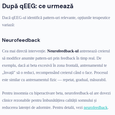
După qEEG: ce urmează
Dacă qEEG-ul identifică pattern-uri relevante, opțiunile terapeutice
variază:
Neurofeedback
Cea mai directă intervenție.
Neurofeedback-ul
antrenează creierul
să modifice anumite pattern-uri prin feedback în timp real. De
exemplu, dacă ai beta excesivă în zona frontală, antrenamentul te
„învață" să o reduci, recompensând creierul când o face. Procesul
este similar cu antrenamentul fizic — repetat, gradual, măsurabil.
Pentru insomnia cu hiperactivare beta, neurofeedback-ul are dovezi
clinice rezonabile pentru îmbunătățirea calității somnului și
reducerea latenței de adormire. Pentru detalii, vezi
neurofeedback
.