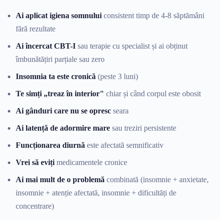
Ai aplicat igiena somnului
consistent timp de 4-8 săptămâni
fără rezultate
Ai încercat CBT-I
sau terapie cu specialist și ai obținut
îmbunătățiri parțiale sau zero
Insomnia ta este cronică
(peste 3 luni)
Te simți „treaz în interior"
chiar și când corpul este obosit
Ai gânduri care nu se opresc
seara
Ai latență de adormire mare
sau treziri persistente
Funcționarea diurnă
este afectată semnificativ
Vrei să eviți
medicamentele cronice
Ai mai mult de o problemă
combinată (insomnie + anxietate,
insomnie + atenție afectată, insomnie + dificultăți de
concentrare)