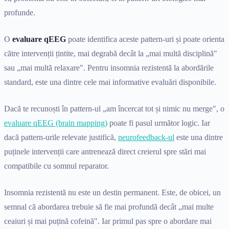
profunde.
O
evaluare qEEG
poate identifica aceste pattern-uri și poate orienta
către intervenții țintite, mai degrabă decât la „mai multă disciplină"
sau „mai multă relaxare". Pentru insomnia rezistentă la abordările
standard, este una dintre cele mai informative evaluări disponibile.
Dacă te recunoști în pattern-ul „am încercat tot și nimic nu merge", o
evaluare qEEG (brain mapping)
poate fi pasul următor logic. Iar
dacă pattern-urile relevate justifică,
neurofeedback-ul
este una dintre
puținele intervenții care antrenează direct creierul spre stări mai
compatibile cu somnul reparator.
Insomnia rezistentă nu este un destin permanent. Este, de obicei, un
semnal că abordarea trebuie să fie mai profundă decât „mai multe
ceaiuri și mai puțină cofeină". Iar primul pas spre o abordare mai