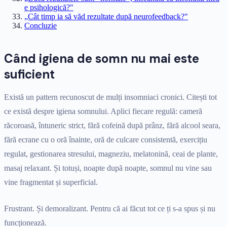
e psihologică?"
„Cât timp ia să văd rezultate după neurofeedback?"
Concluzie
Când igiena de somn nu mai este
suficient
Există un pattern recunoscut de mulți insomniaci cronici. Citești tot
ce există despre igiena somnului. Aplici fiecare regulă: cameră
răcoroasă, întuneric strict, fără cofeină după prânz, fără alcool seara,
fără ecrane cu o oră înainte, oră de culcare consistentă, exercițiu
regulat, gestionarea stresului, magneziu, melatonină, ceai de plante,
masaj relaxant. Și totuși, noapte după noapte, somnul nu vine sau
vine fragmentat și superficial.
Frustrant. Și demoralizant. Pentru că ai făcut tot ce ți s-a spus și nu
funcționează.