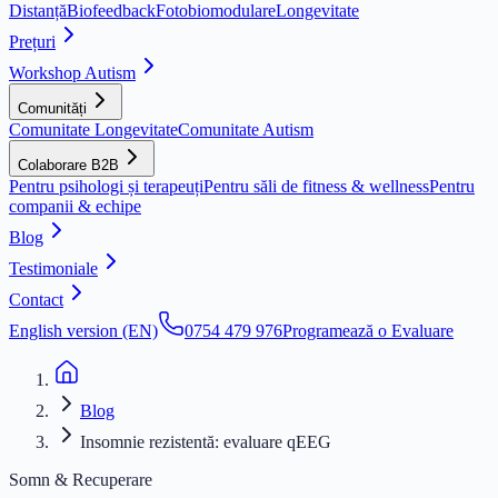
Distanță
Biofeedback
Fotobiomodulare
Longevitate
Prețuri
Workshop Autism
Comunități
Comunitate Longevitate
Comunitate Autism
Colaborare B2B
Pentru psihologi și terapeuți
Pentru săli de fitness & wellness
Pentru
companii & echipe
Blog
Testimoniale
Contact
English version (EN)
0754 479 976
Programează o Evaluare
Blog
Insomnie rezistentă: evaluare qEEG
Somn & Recuperare