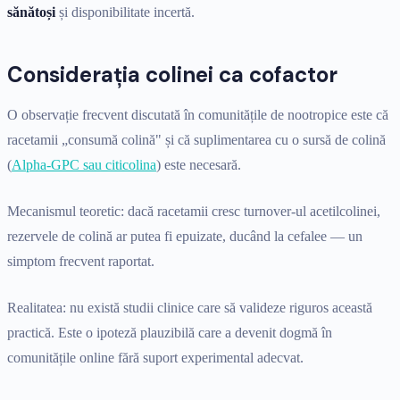
sănătoși
și disponibilitate incertă.
Considerația colinei ca cofactor
O observație frecvent discutată în comunitățile de nootropice este că
racetamii „consumă colină" și că suplimentarea cu o sursă de colină
(
Alpha-GPC sau citicolina
) este necesară.
Mecanismul teoretic: dacă racetamii cresc turnover-ul acetilcolinei,
rezervele de colină ar putea fi epuizate, ducând la cefalee — un
simptom frecvent raportat.
Realitatea: nu există studii clinice care să valideze riguros această
practică. Este o ipoteză plauzibilă care a devenit dogmă în
comunitățile online fără suport experimental adecvat.