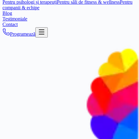
Pentru psihologi și terapeuți
Pentru săli de fitness & wellness
Pentru
companii & echipe
Blog
Testimoniale
Contact
Programează