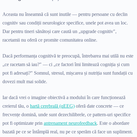
Aceasta nu înseamnă că sunt inutile — pentru persoane cu declin
cognitiv sau condiții neurologice specifice, unele pot avea un loc.
Dar pentru tineri sănătoși care caută un „upgrade cognitiv",
racetamii nu oferă ce promite comunitatea online.
Dacă performanța cognitivă te preocupă, întrebarea mai utilă nu este
„ce racetam să iau?" — ci „ce factori îmi limitează cogniția și cum
pot fi adresați?" Somnul, stresul, mișcarea și nutriția sunt fundații cu
dovezi mult mai solide.
Iar dacă vrei o imagine obiectivă a modului în care funcționează
creierul tău, o
hartă cerebrală (qEEG)
oferă date concrete — ce
frecvențe domină, unde sunt dezechilibrele, ce pattern-uri specifice
pot fi optimizate prin
antrenament neurofeedback
. Este o abordare
bazată pe ce se întâmplă real, nu pe ce sperăm că face un supliment.