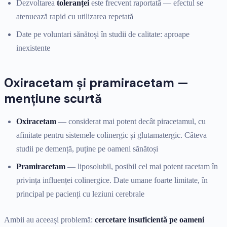
Dezvoltarea
toleranței
este frecvent raportată — efectul se
atenuează rapid cu utilizarea repetată
Date pe voluntari sănătoși în studii de calitate: aproape
inexistente
Oxiracetam și pramiracetam —
mențiune scurtă
Oxiracetam
— considerat mai potent decât piracetamul, cu
afinitate pentru sistemele colinergic și glutamatergic. Câteva
studii pe demență, puține pe oameni sănătoși
Pramiracetam
— liposolubil, posibil cel mai potent racetam în
privința influenței colinergice. Date umane foarte limitate, în
principal pe pacienți cu leziuni cerebrale
Ambii au aceeași problemă:
cercetare insuficientă pe oameni