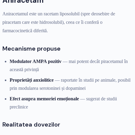
Aniracetam
Aniracetamul este un racetam liposolubil (spre deosebire de
piracetam care este hidrosolubil), ceea ce îi conferă o
farmacocinetică diferită.
Mecanisme propuse
Modulator AMPA pozitiv
— mai potent decât piracetamul în
această privință
Proprietăți anxiolitice
— raportate în studii pe animale, posibil
prin modularea serotoninei și dopaminei
Efect asupra memoriei emoționale
— sugerat de studii
preclinice
Realitatea dovezilor