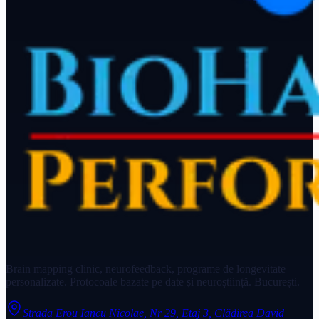
Brain mapping clinic, neurofeedback, programe de longevitate
personalizate. Protocoale bazate pe date și neuroștiință. București.
Strada Erou Iancu Nicolae, Nr 29, Etaj 3, Clădirea David