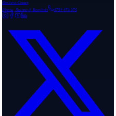
Business Center
,
Pipera, București, România
0754 479 976