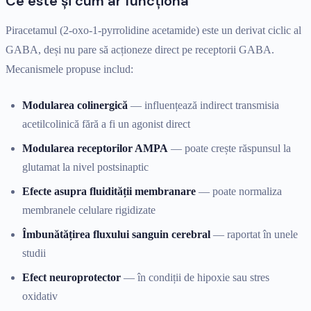
Ce este și cum ar funcționa
Piracetamul (2-oxo-1-pyrrolidine acetamide) este un derivat ciclic al
GABA, deși nu pare să acționeze direct pe receptorii GABA.
Mecanismele propuse includ:
Modularea colinergică
— influențează indirect transmisia
acetilcolinică fără a fi un agonist direct
Modularea receptorilor AMPA
— poate crește răspunsul la
glutamat la nivel postsinaptic
Efecte asupra fluidității membranare
— poate normaliza
membranele celulare rigidizate
Îmbunătățirea fluxului sanguin cerebral
— raportat în unele
studii
Efect neuroprotector
— în condiții de hipoxie sau stres
oxidativ