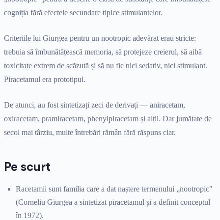
cogniția fără efectele secundare tipice stimulantelor.
Criteriile lui Giurgea pentru un nootropic adevărat erau stricte:
trebuia să îmbunătățească memoria, să protejeze creierul, să aibă
toxicitate extrem de scăzută și să nu fie nici sedativ, nici stimulant.
Piracetamul era prototipul.
De atunci, au fost sintetizați zeci de derivați — aniracetam,
oxiracetam, pramiracetam, phenylpiracetam și alții. Dar jumătate de
secol mai târziu, multe întrebări rămân fără răspuns clar.
Pe scurt
Racetamii sunt familia care a dat naștere termenului „nootropic"
(Corneliu Giurgea a sintetizat piracetamul și a definit conceptul
în 1972).