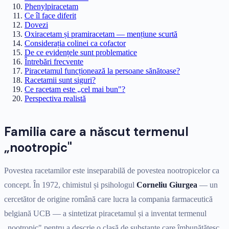
Phenylpiracetam
Ce îl face diferit
Dovezi
Oxiracetam și pramiracetam — mențiune scurtă
Considerația colinei ca cofactor
De ce evidențele sunt problematice
Întrebări frecvente
Piracetamul funcționează la persoane sănătoase?
Racetamii sunt siguri?
Ce racetam este „cel mai bun"?
Perspectiva realistă
Familia care a născut termenul
„nootropic"
Povestea racetamilor este inseparabilă de povestea nootropicelor ca
concept. În 1972, chimistul și psihologul
Corneliu Giurgea
— un
cercetător de origine română care lucra la compania farmaceutică
belgiană UCB — a sintetizat piracetamul și a inventat termenul
„nootropic" pentru a descrie o clasă de substanțe care îmbunătățesc