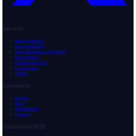
Servicii
Brain Mapping
Neurofeedback
Neurofeedback la Distanță
Biofeedback
Fotobiomodulare
Longevitate
Prețuri
Companie
Despre
Blog
Testimoniale
Contact
Colaborare B2B