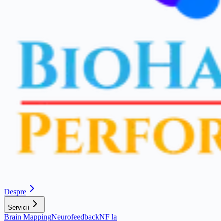
Despre
Servicii
Brain Mapping
Neurofeedback
NF la