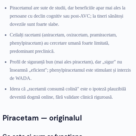
Piracetamul are sute de studii, dar beneficiile apar mai ales la
persoane cu declin cognitiv sau post-AVC; la tineri sănătoși
dovezile sunt foarte slabe.
Ceilalți racetami (aniracetam, oxiracetam, pramiracetam,
phenylpiracetam) au cercetare umană foarte limitată,
predominant preclinică.
Profil de siguranță bun (mai ales piracetam), dar „sigur" nu
înseamnă „eficient"; phenylpiracetamul este stimulant și interzis
de WADA.
Ideea că „racetamii consumă colină" este o ipoteză plauzibilă
devenită dogmă online, fără validare clinică riguroasă.
Piracetam — originalul