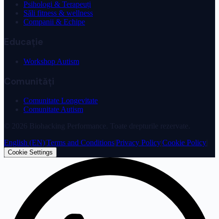
Psihologi & Terapeuți
Săli fitness & wellness
Companii & Echipe
Educație
Workshop Autism
Comunități
Comunitate Longevitate
Comunitate Autism
©
2026
Biohacking Performance. Toate drepturile rezervate.
English (EN)
|
Terms and Conditions
|
Privacy Policy
|
Cookie Policy
|
Cookie Settings