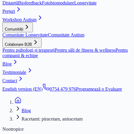
Distanță
Biofeedback
Fotobiomodulare
Longevitate
Prețuri
Workshop Autism
Comunități
Comunitate Longevitate
Comunitate Autism
Colaborare B2B
Pentru psihologi și terapeuți
Pentru săli de fitness & wellness
Pentru
companii & echipe
Blog
Testimoniale
Contact
English version (EN)
0754 479 976
Programează o Evaluare
Blog
Racetami: piracetam, aniracetam
Nootropice