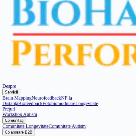
Despre
Servicii
Brain Mapping
Neurofeedback
NF la
Distanță
Biofeedback
Fotobiomodulare
Longevitate
Prețuri
Workshop Autism
Comunități
Comunitate Longevitate
Comunitate Autism
Colaborare B2B