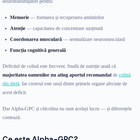
neurotransmițători pentru:
Memorie
— formarea și recuperarea amintirilor
Atenție
— capacitatea de concentrare susținută
Coordonarea musculară
— semnalizare neuromusculară
Funcția cognitivă generală
Deficitul de colină este frecvent. Studii de nutriție arată că
majoritatea oamenilor nu ating aportul recomandat
de
colină
din dietă
. Iar creierul este unul dintre primele organe afectate de
acest deficit.
Dar Alpha-GPC și citicolina nu sunt același lucru — și diferențele
contează.
Ce este Alpha-GPC?