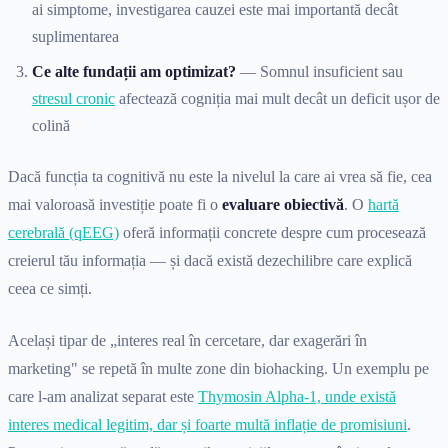
ai simptome, investigarea cauzei este mai importantă decât
suplimentarea
Ce alte fundații am optimizat?
— Somnul insuficient sau
stresul cronic
afectează cogniția mai mult decât un deficit ușor de
colină
Dacă funcția ta cognitivă nu este la nivelul la care ai vrea să fie, cea
mai valoroasă investiție poate fi o
evaluare obiectivă
. O
hartă
cerebrală (qEEG)
oferă informații concrete despre cum procesează
creierul tău informația — și dacă există dezechilibre care explică
ceea ce simți.
Același tipar de „interes real în cercetare, dar exagerări în
marketing" se repetă în multe zone din biohacking. Un exemplu pe
care l-am analizat separat este
Thymosin Alpha-1, unde există
interes medical legitim, dar și foarte multă inflație de promisiuni
.