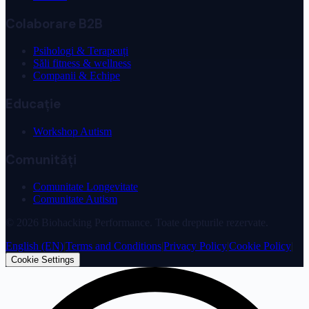
Colaborare B2B
Psihologi & Terapeuți
Săli fitness & wellness
Companii & Echipe
Educație
Workshop Autism
Comunități
Comunitate Longevitate
Comunitate Autism
©
2026
Biohacking Performance. Toate drepturile rezervate.
English (EN)
|
Terms and Conditions
|
Privacy Policy
|
Cookie Policy
|
Cookie Settings