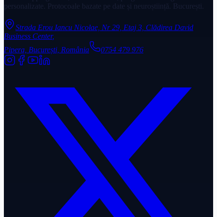
personalizate. Protocoale bazate pe date și neuroștiință. București.
Strada Erou Iancu Nicolae, Nr 29, Etaj 3, Clădirea David
Business Center
,
Pipera, București, România
0754 479 976