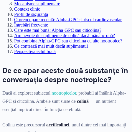
Mecanisme suplimentare
Context clinic
Profil de siguranță
O preocupare recentă: Alpha-GPC și riscul cardiovascular
Întrebări frecvente
Care este mai bună: Alpha-GPC sau citicolina?
Am nevoie de suplimente de colină dacă mănânc ouă?
Pot combina Alpha-GPC sau citicolina cu alte nootropice?
Ce contează mai mult decât suplimentul
Perspectiva echilibrată
De ce apar aceste două substanțe în
conversația despre nootropice?
Dacă ai explorat subiectul
nootropicelor
, probabil ai întâlnit Alpha-
GPC și citicolina. Ambele sunt surse de
colină
— un nutrient
esențial implicat direct în funcția cerebrală.
Colina este precursorul
acetilcolinei
, unul dintre cei mai importanți