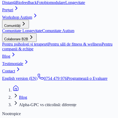
Distanță
Biofeedback
Fotobiomodulare
Longevitate
Prețuri
Workshop Autism
Comunități
Comunitate Longevitate
Comunitate Autism
Colaborare B2B
Pentru psihologi și terapeuți
Pentru săli de fitness & wellness
Pentru
companii & echipe
Blog
Testimoniale
Contact
English version (EN)
0754 479 976
Programează o Evaluare
Blog
Alpha-GPC vs citicolină: diferențe
Nootropice