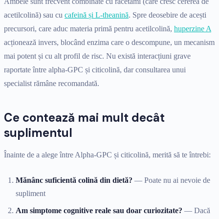
Ambele sunt frecvent combinate cu racetami (care cresc cererea de
acetilcolină) sau cu
cafeină și L-theanină
. Spre deosebire de acești
precursori, care aduc materia primă pentru acetilcolină,
huperzine A
acționează invers, blocând enzima care o descompune, un mecanism
mai potent și cu alt profil de risc. Nu există interacțiuni grave
raportate între alpha-GPC și citicolină, dar consultarea unui
specialist rămâne recomandată.
Ce contează mai mult decât
suplimentul
Înainte de a alege între Alpha-GPC și citicolină, merită să te întrebi:
Mănânc suficientă colină din dietă?
— Poate nu ai nevoie de
supliment
Am simptome cognitive reale sau doar curiozitate?
— Dacă