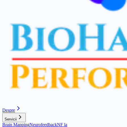
Despre
Servicii
Brain Mapping
Neurofeedback
NF la