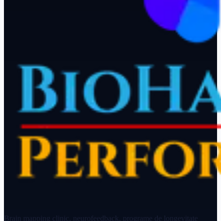
Brain mapping clinic, neurofeedback, programe de longevitate