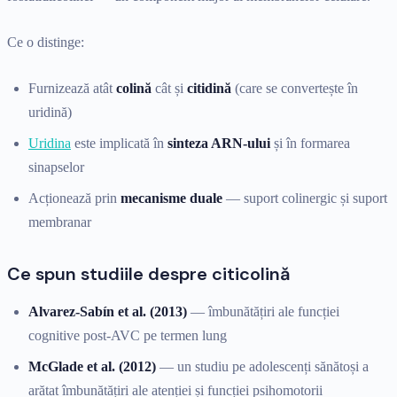
Ce o distinge:
Furnizează atât
colină
cât și
citidină
(care se convertește în
uridină)
Uridina
este implicată în
sinteza ARN-ului
și în formarea
sinapselor
Acționează prin
mecanisme duale
— suport colinergic și suport
membranar
Ce spun studiile despre citicolină
Alvarez-Sabín et al. (2013)
— îmbunătățiri ale funcției
cognitive post-AVC pe termen lung
McGlade et al. (2012)
— un studiu pe adolescenți sănătoși a
arătat îmbunătățiri ale atenției și funcției psihomotorii