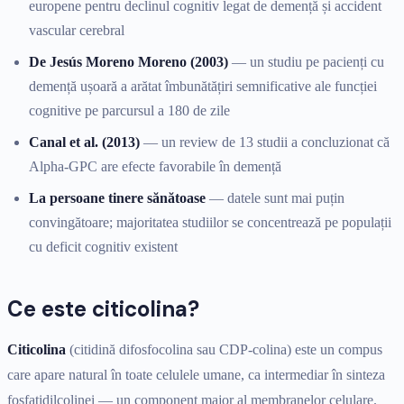
europene pentru declinul cognitiv legat de demență și accident
vascular cerebral
De Jesús Moreno Moreno (2003)
— un studiu pe pacienți cu
demență ușoară a arătat îmbunătățiri semnificative ale funcției
cognitive pe parcursul a 180 de zile
Canal et al. (2013)
— un review de 13 studii a concluzionat că
Alpha-GPC are efecte favorabile în demență
La persoane tinere sănătoase
— datele sunt mai puțin
convingătoare; majoritatea studiilor se concentrează pe populații
cu deficit cognitiv existent
Ce este citicolina?
Citicolina
(citidină difosfocolina sau CDP-colina) este un compus
care apare natural în toate celulele umane, ca intermediar în sinteza
fosfatidilcolinei — un component major al membranelor celulare.