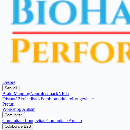
Despre
Servicii
Brain Mapping
Neurofeedback
NF la
Distanță
Biofeedback
Fotobiomodulare
Longevitate
Prețuri
Workshop Autism
Comunități
Comunitate Longevitate
Comunitate Autism
Colaborare B2B