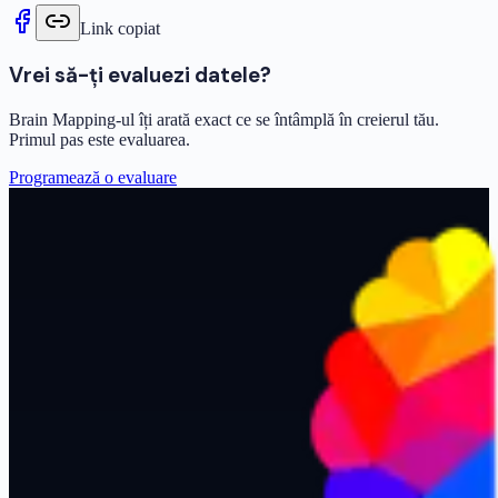
Link copiat
Vrei să-ți evaluezi datele?
Brain Mapping-ul îți arată exact ce se întâmplă în creierul tău.
Primul pas este evaluarea.
Programează o evaluare