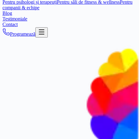
Pentru psihologi și terapeuți
Pentru săli de fitness & wellness
Pentru
companii & echipe
Blog
Testimoniale
Contact
Programează