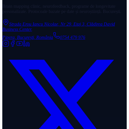
Brain mapping clinic, neurofeedback, programe de longevitate
personalizate. Protocoale bazate pe date și neuroștiință. București.
Strada Erou Iancu Nicolae, Nr 29, Etaj 3, Clădirea David
Business Center
,
Pipera, București, România
0754 479 976