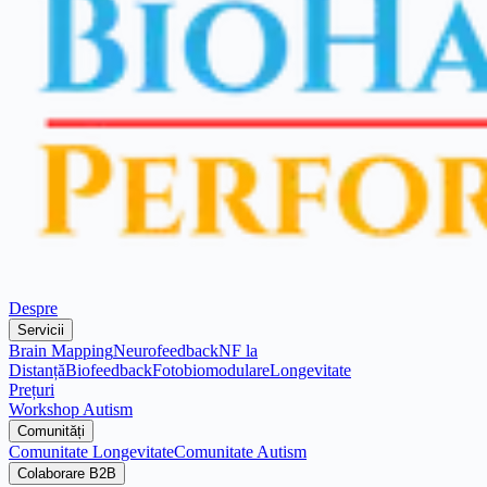
Despre
Servicii
Brain Mapping
Neurofeedback
NF la
Distanță
Biofeedback
Fotobiomodulare
Longevitate
Prețuri
Workshop Autism
Comunități
Comunitate Longevitate
Comunitate Autism
Colaborare B2B