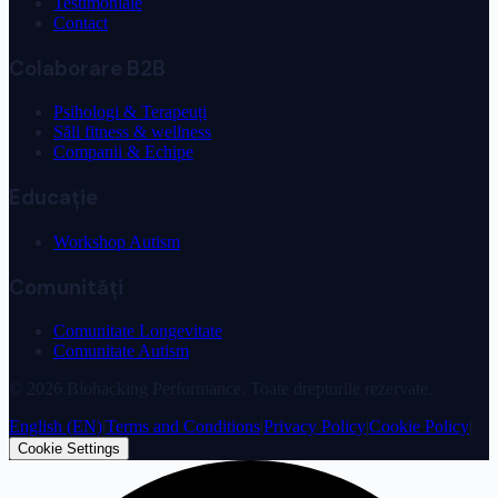
Testimoniale
Contact
Colaborare B2B
Psihologi & Terapeuți
Săli fitness & wellness
Companii & Echipe
Educație
Workshop Autism
Comunități
Comunitate Longevitate
Comunitate Autism
©
2026
Biohacking Performance. Toate drepturile rezervate.
English (EN)
|
Terms and Conditions
|
Privacy Policy
|
Cookie Policy
|
Cookie Settings