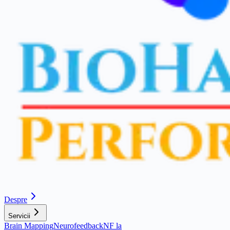
Despre
Servicii
Brain Mapping
Neurofeedback
NF la