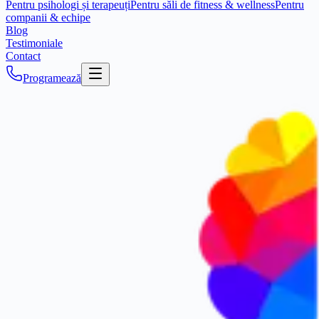
Pentru psihologi și terapeuți
Pentru săli de fitness & wellness
Pentru
companii & echipe
Blog
Testimoniale
Contact
Programează