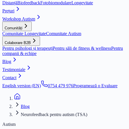
Distanță
Biofeedback
Fotobiomodulare
Longevitate
Prețuri
Workshop Autism
Comunități
Comunitate Longevitate
Comunitate Autism
Colaborare B2B
Pentru psihologi și terapeuți
Pentru săli de fitness & wellness
Pentru
companii & echipe
Blog
Testimoniale
Contact
English version (EN)
0754 479 976
Programează o Evaluare
Blog
Neurofeedback pentru autism (TSA)
Autism