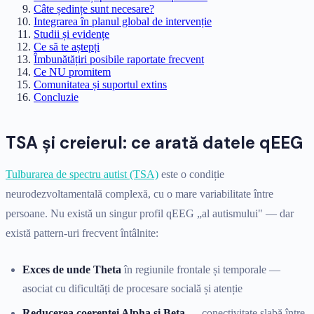
Câte ședințe sunt necesare?
Integrarea în planul global de intervenție
Studii și evidențe
Ce să te aștepți
Îmbunătățiri posibile raportate frecvent
Ce NU promitem
Comunitatea și suportul extins
Concluzie
TSA și creierul: ce arată datele qEEG
Tulburarea de spectru autist (TSA)
este o condiție
neurodezvoltamentală complexă, cu o mare variabilitate între
persoane. Nu există un singur profil qEEG „al autismului" — dar
există pattern-uri frecvent întâlnite:
Exces de unde Theta
în regiunile frontale și temporale —
asociat cu dificultăți de procesare socială și atenție
Reducerea coerenței Alpha și Beta
— conectivitate slabă între