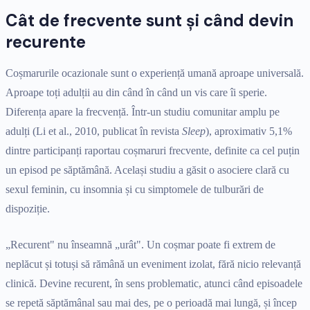
Cât de frecvente sunt și când devin
recurente
Coșmarurile ocazionale sunt o experiență umană aproape universală.
Aproape toți adulții au din când în când un vis care îi sperie.
Diferența apare la frecvență. Într-un studiu comunitar amplu pe
adulți (Li et al., 2010, publicat în revista
Sleep
), aproximativ 5,1%
dintre participanți raportau coșmaruri frecvente, definite ca cel puțin
un episod pe săptămână. Același studiu a găsit o asociere clară cu
sexul feminin, cu insomnia și cu simptomele de tulburări de
dispoziție.
„Recurent" nu înseamnă „urât". Un coșmar poate fi extrem de
neplăcut și totuși să rămână un eveniment izolat, fără nicio relevanță
clinică. Devine recurent, în sens problematic, atunci când episoadele
se repetă săptămânal sau mai des, pe o perioadă mai lungă, și încep