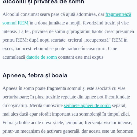
Alcoolul și privarea de somn
Alcoolul consumat seara pare că ajută adormirea, dar
fragmentează
somnul REM
în a doua jumătate a nopții, favorizând treziri și vise
intense. La fel, privarea de somn și programul haotic cresc presiunea
pentru REM: după nopți scurtate, creierul „recuperează" REM în
exces, iar acest rebound se poate traduce în coșmaruri. Cine
acumulează
datorie de somn
constant este mai expus.
Apneea, febra și boala
Apneea în somn poate fragmenta somnul și este asociată cu vise
perturbatoare; în plus, trezirile repetate din apnee pot fi confundate
cu coșmaruri. Merită cunoscute
semnele apneei de somn
separat,
mai ales dacă apar sforăit important sau somnolență în timpul zilei.
Febra și bolile acute cresc și ele, temporar, frecvența viselor intense,
printr-un mecanism de activare generală, dar acesta este un fenomen