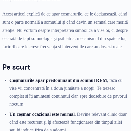
Acest articol explică de ce apar coșmarurile, ce le declanșează, când
sunt o parte normală a somnului și când devin un semnal care merită
atenție. Nu vorbim despre interpretarea simbolică a viselor, ci despre
ce arată de fapt somnologia și psihiatria: mecanismul din spatele lor,
factorii care le cresc frecvența și intervențiile care au dovezi reale.
Pe scurt
Coșmarurile apar predominant din somnul REM
, faza cu
vise vii concentrată în a doua jumătate a nopții. Te trezesc
complet și îți amintești conținutul clar, spre deosebire de pavorul
nocturn.
Un coșmar ocazional este normal.
Devine relevant clinic doar
când este recurent și îți afectează funcționarea din timpul zilei
sau îți induce frica de a adormi.