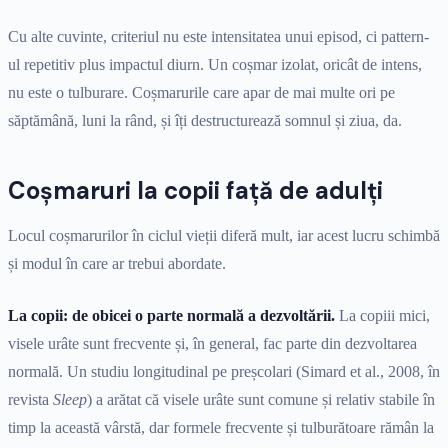
Cu alte cuvinte, criteriul nu este intensitatea unui episod, ci pattern-
ul repetitiv plus impactul diurn. Un coșmar izolat, oricât de intens,
nu este o tulburare. Coșmarurile care apar de mai multe ori pe
săptămână, luni la rând, și îți destructurează somnul și ziua, da.
Coșmaruri la copii față de adulți
Locul coșmarurilor în ciclul vieții diferă mult, iar acest lucru schimbă
și modul în care ar trebui abordate.
La copii: de obicei o parte normală a dezvoltării.
La copiii mici,
visele urâte sunt frecvente și, în general, fac parte din dezvoltarea
normală. Un studiu longitudinal pe preșcolari (Simard et al., 2008, în
revista
Sleep
) a arătat că visele urâte sunt comune și relativ stabile în
timp la această vârstă, dar formele frecvente și tulburătoare rămân la