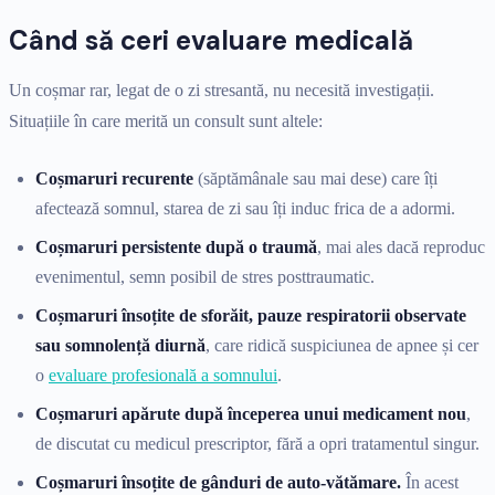
Când să ceri evaluare medicală
Un coșmar rar, legat de o zi stresantă, nu necesită investigații.
Situațiile în care merită un consult sunt altele:
Coșmaruri recurente
(săptămânale sau mai dese) care îți
afectează somnul, starea de zi sau îți induc frica de a adormi.
Coșmaruri persistente după o traumă
, mai ales dacă reproduc
evenimentul, semn posibil de stres posttraumatic.
Coșmaruri însoțite de sforăit, pauze respiratorii observate
sau somnolență diurnă
, care ridică suspiciunea de apnee și cer
o
evaluare profesională a somnului
.
Coșmaruri apărute după începerea unui medicament nou
,
de discutat cu medicul prescriptor, fără a opri tratamentul singur.
Coșmaruri însoțite de gânduri de auto-vătămare.
În acest