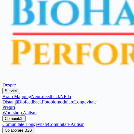
Despre
Servicii
Brain Mapping
Neurofeedback
NF la
Distanță
Biofeedback
Fotobiomodulare
Longevitate
Prețuri
Workshop Autism
Comunități
Comunitate Longevitate
Comunitate Autism
Colaborare B2B