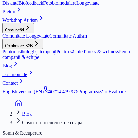
Distanță
Biofeedback
Fotobiomodulare
Longevitate
Prețuri
Workshop Autism
Comunități
Comunitate Longevitate
Comunitate Autism
Colaborare B2B
Pentru psihologi și terapeuți
Pentru săli de fitness & wellness
Pentru
companii & echipe
Blog
Testimoniale
Contact
English version (EN)
0754 479 976
Programează o Evaluare
Blog
Coșmaruri recurente: de ce apar
Somn & Recuperare