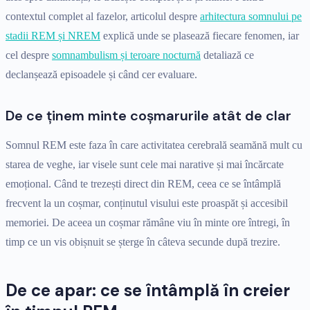
contextul complet al fazelor, articolul despre
arhitectura somnului pe
stadii REM și NREM
explică unde se plasează fiecare fenomen, iar
cel despre
somnambulism și teroare nocturnă
detaliază ce
declanșează episoadele și când cer evaluare.
De ce ținem minte coșmarurile atât de clar
Somnul REM este faza în care activitatea cerebrală seamănă mult cu
starea de veghe, iar visele sunt cele mai narative și mai încărcate
emoțional. Când te trezești direct din REM, ceea ce se întâmplă
frecvent la un coșmar, conținutul visului este proaspăt și accesibil
memoriei. De aceea un coșmar rămâne viu în minte ore întregi, în
timp ce un vis obișnuit se șterge în câteva secunde după trezire.
De ce apar: ce se întâmplă în creier