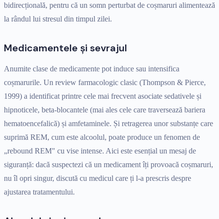
bidirecțională, pentru că un somn perturbat de coșmaruri alimentează
la rândul lui stresul din timpul zilei.
Medicamentele și sevrajul
Anumite clase de medicamente pot induce sau intensifica
coșmarurile. Un review farmacologic clasic (Thompson & Pierce,
1999) a identificat printre cele mai frecvent asociate sedativele și
hipnoticele, beta-blocantele (mai ales cele care traversează bariera
hematoencefalică) și amfetaminele. Și retragerea unor substanțe care
suprimă REM, cum este alcoolul, poate produce un fenomen de
„rebound REM" cu vise intense. Aici este esențial un mesaj de
siguranță: dacă suspectezi că un medicament îți provoacă coșmaruri,
nu îl opri singur, discută cu medicul care ți l-a prescris despre
ajustarea tratamentului.