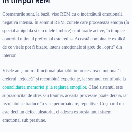
în timpul REM
Coșmarurile sunt, la bază, vise REM cu o încărcătură emoțională
negativă intensă. În somnul REM, zonele care procesează emoția (în
special amigdala și circuitele limbice) sunt foarte active, în timp ce
controlul rațional prefrontal este redus. Această combinație explică
de ce visele pot fi bizare, intens emoționale și greu de „oprit" din
interior.
Visele au și un rol funcțional plauzibil în procesarea emoțională:
creierul „rejoacă" și recombină experiențe, iar somnul contribuie la
consolidarea memoriei și la reglarea emoțiilor
. Când sistemul este
suprasolicitat de stres sau traumă, această procesare poate deraia, iar
rezultatul se traduce în vise perturbatoare, repetitive. Coșmarul nu
este deci un defect aleatoriu, ci adesea expresia unui sistem
emoțional sub presiune.