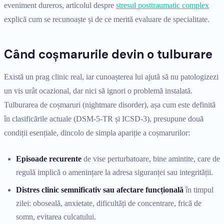
eveniment dureros, articolul despre
stresul posttraumatic complex
explică cum se recunoaște și de ce merită evaluare de specialitate.
Când coșmarurile devin o tulburare
Există un prag clinic real, iar cunoașterea lui ajută să nu patologizezi
un vis urât ocazional, dar nici să ignori o problemă instalată.
Tulburarea de coșmaruri (nightmare disorder), așa cum este definită
în clasificările actuale (DSM-5-TR și ICSD-3), presupune două
condiții esențiale, dincolo de simpla apariție a coșmarurilor:
Episoade recurente
de vise perturbatoare, bine amintite, care de
regulă implică o amenințare la adresa siguranței sau integrității.
Distres clinic semnificativ sau afectare funcțională
în timpul
zilei: oboseală, anxietate, dificultăți de concentrare, frică de
somn, evitarea culcatului.