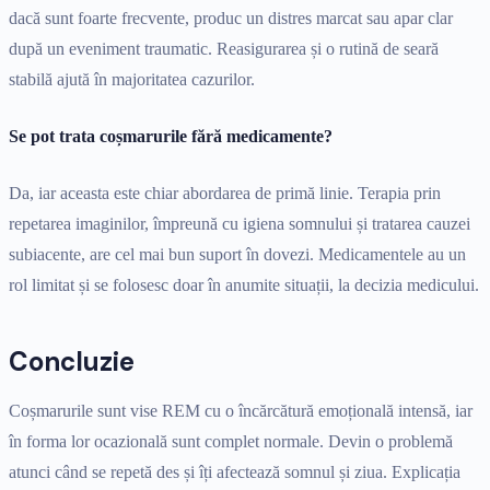
dacă sunt foarte frecvente, produc un distres marcat sau apar clar
după un eveniment traumatic. Reasigurarea și o rutină de seară
stabilă ajută în majoritatea cazurilor.
Se pot trata coșmarurile fără medicamente?
Da, iar aceasta este chiar abordarea de primă linie. Terapia prin
repetarea imaginilor, împreună cu igiena somnului și tratarea cauzei
subiacente, are cel mai bun suport în dovezi. Medicamentele au un
rol limitat și se folosesc doar în anumite situații, la decizia medicului.
Concluzie
Coșmarurile sunt vise REM cu o încărcătură emoțională intensă, iar
în forma lor ocazională sunt complet normale. Devin o problemă
atunci când se repetă des și îți afectează somnul și ziua. Explicația