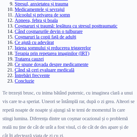
Stresul, anxietatea și trauma
Medicamentele și sevrajul
Alcoolul și privarea de somn
Apneea, febra și boala
Coșmaruri și traumă: legătura cu stresul posttraumatic
Când coșmarurile devin o tulburare
Coșmaruri la copii față de adulți
Ce ajută cu adevărat
Igiena somnului și reducerea triggerelor
Terapia prin repetarea imaginilor (IRT)
Tratarea cauzei
Ce spune dovada despre medicamente
Când să ceri evaluare medicală
Întrebări frecvente
Concluzie
Te trezești brusc, cu inima bătând puternic, cu imaginea clară a unui
vis care te-a speriat. Uneori se întâmplă rar, după o zi grea. Alteori se
repetă noapte de noapte și ajungi să te temi de momentul în care
stingi lumina. Diferența dintre un coșmar ocazional și o problemă
reală nu ține de cât de urât a fost visul, ci de cât de des apare și de
cât îți afectează viața de zi cu zi.