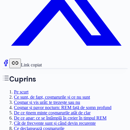
Link copiat
Cuprins
Pe scurt
Ce sunt, de fapt, coșmarurile și ce nu sunt
Coșmar și vis urât: te trezește sau nu
Coșmar și pavor nocturn: REM față de somn profund
De ce ținem minte coșmarurile atât de clar
De ce apar: ce se întâmplă în creier în timpul REM
Cât de frecvente sunt și când devin recurente
Ce declanșează coșmarurile