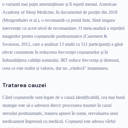
o variantă mai puțin amenințătoare și îl repetă mental. American
Academy of Sleep Medicine, în documentul de poziție din 2018
(Morgenthaler et al.), o recomandă ca primă linie, fiind singura
intervenție cu acest nivel de recomandare. O meta-analiză a repetării
imaginilor pentru coșmarurile posttraumatice (Casement &
Swanson, 2012, care a analizat 13 studii cu 511 participanți) a găsit
efecte consistente în reducerea frecvenței coșmarurilor și în
îmbunătățirea calității somnului. IRT reduce frecvența și distresul,
ceea ce este realist și valoros, dar nu „vindecă" instantaneu.
Tratarea cauzei
Când coșmarurile sunt legate de o cauză identificabilă, cea mai bună
strategie este să o adresezi direct: procesarea traumei în cazul
stresului posttraumatic, tratarea apneei în somn, reevaluarea unui
medicament împreună cu medicul. Coșmarul este adesea vârful