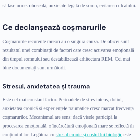
să lase urme: oboseală, anxietate legată de somn, evitarea culcatului.
Ce declanșează coșmarurile
Coșmarurile recurente rareori au o singură cauză. De obicei sunt
rezultatul unei combinații de factori care cresc activarea emoțională
din timpul somnului sau destabilizează arhitectura REM. Cei mai
bine documentați sunt următorii.
Stresul, anxietatea și trauma
Este cel mai constant factor. Perioadele de stres intens, doliul,
anxietatea cronică și experiențele traumatice cresc marcat frecvența
coșmarurilor. Mecanismul are sens: dacă visele participă la
procesarea emoțională, o încărcătură emoțională mare se reflectă în
conținutul lor. Legătura cu
stresul cronic și costul lui biologic
este