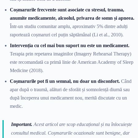
Coșmarurile frecvente sunt asociate cu stresul, trauma,
anumite medicamente, alcoolul, privarea de somn și apneea.
Într-un studiu comunitar amplu, aproximativ 5% dintre adulți
raportează coșmaruri cel puțin săptămânal (Li et al., 2010).
Intervenția cu cel mai bun suport nu este un medicament.
Terapia prin repetarea imaginilor (Imagery Rehearsal Therapy)
este recomandată ca primă linie de American Academy of Sleep
Medicine (2018).
Coșmarurile pot fi un semnal, nu doar un disconfort.
Când
apar după o traumă, alături de sforăit și somnolență diurnă sau
după începerea unui medicament nou, merită discutate cu un
medic.
Important.
Acest articol are scop educațional și nu înlocuiește
consultul medical. Coșmarurile ocazionale sunt benigne, dar