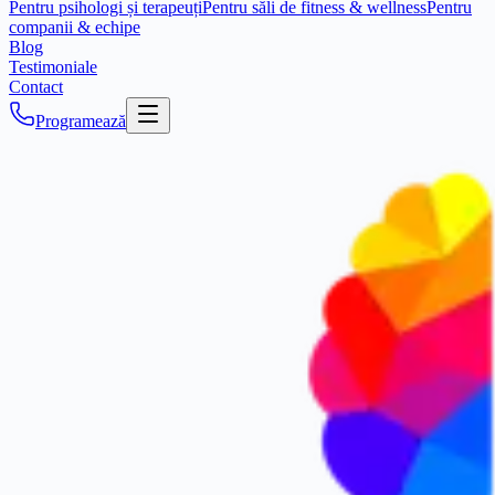
Pentru psihologi și terapeuți
Pentru săli de fitness & wellness
Pentru
companii & echipe
Blog
Testimoniale
Contact
Programează