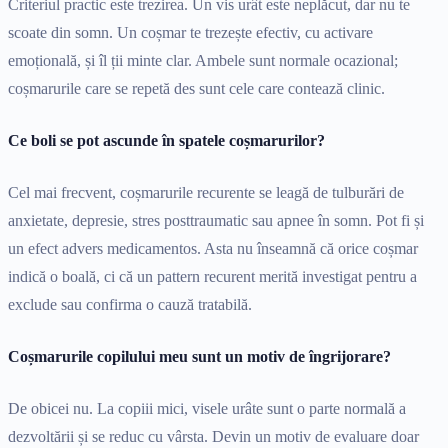
Criteriul practic este trezirea. Un vis urât este neplăcut, dar nu te
scoate din somn. Un coșmar te trezește efectiv, cu activare
emoțională, și îl ții minte clar. Ambele sunt normale ocazional;
coșmarurile care se repetă des sunt cele care contează clinic.
Ce boli se pot ascunde în spatele coșmarurilor?
Cel mai frecvent, coșmarurile recurente se leagă de tulburări de
anxietate, depresie, stres posttraumatic sau apnee în somn. Pot fi și
un efect advers medicamentos. Asta nu înseamnă că orice coșmar
indică o boală, ci că un pattern recurent merită investigat pentru a
exclude sau confirma o cauză tratabilă.
Coșmarurile copilului meu sunt un motiv de îngrijorare?
De obicei nu. La copiii mici, visele urâte sunt o parte normală a
dezvoltării și se reduc cu vârsta. Devin un motiv de evaluare doar