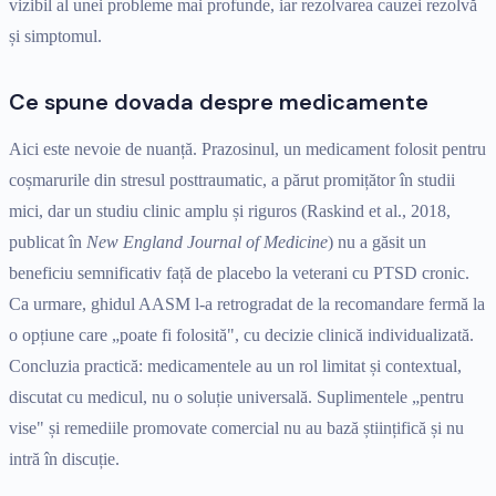
vizibil al unei probleme mai profunde, iar rezolvarea cauzei rezolvă
și simptomul.
Ce spune dovada despre medicamente
Aici este nevoie de nuanță. Prazosinul, un medicament folosit pentru
coșmarurile din stresul posttraumatic, a părut promițător în studii
mici, dar un studiu clinic amplu și riguros (Raskind et al., 2018,
publicat în
New England Journal of Medicine
) nu a găsit un
beneficiu semnificativ față de placebo la veterani cu PTSD cronic.
Ca urmare, ghidul AASM l-a retrogradat de la recomandare fermă la
o opțiune care „poate fi folosită", cu decizie clinică individualizată.
Concluzia practică: medicamentele au un rol limitat și contextual,
discutat cu medicul, nu o soluție universală. Suplimentele „pentru
vise" și remediile promovate comercial nu au bază științifică și nu
intră în discuție.