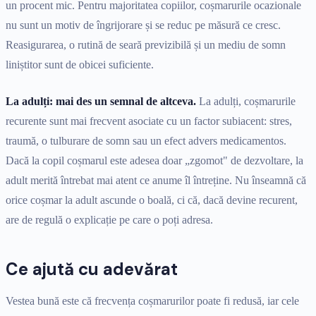
un procent mic. Pentru majoritatea copiilor, coșmarurile ocazionale
nu sunt un motiv de îngrijorare și se reduc pe măsură ce cresc.
Reasigurarea, o rutină de seară previzibilă și un mediu de somn
liniștitor sunt de obicei suficiente.
La adulți: mai des un semnal de altceva.
La adulți, coșmarurile
recurente sunt mai frecvent asociate cu un factor subiacent: stres,
traumă, o tulburare de somn sau un efect advers medicamentos.
Dacă la copil coșmarul este adesea doar „zgomot" de dezvoltare, la
adult merită întrebat mai atent ce anume îl întreține. Nu înseamnă că
orice coșmar la adult ascunde o boală, ci că, dacă devine recurent,
are de regulă o explicație pe care o poți adresa.
Ce ajută cu adevărat
Vestea bună este că frecvența coșmarurilor poate fi redusă, iar cele