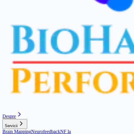
Despre
Servicii
Brain Mapping
Neurofeedback
NF la