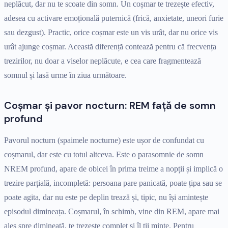
neplăcut, dar nu te scoate din somn. Un coșmar te trezește efectiv,
adesea cu activare emoțională puternică (frică, anxietate, uneori furie
sau dezgust). Practic, orice coșmar este un vis urât, dar nu orice vis
urât ajunge coșmar. Această diferență contează pentru că frecvența
trezirilor, nu doar a viselor neplăcute, e cea care fragmentează
somnul și lasă urme în ziua următoare.
Coșmar și pavor nocturn: REM față de somn
profund
Pavorul nocturn (spaimele nocturne) este ușor de confundat cu
coșmarul, dar este cu totul altceva. Este o parasomnie de somn
NREM profund, apare de obicei în prima treime a nopții și implică o
trezire parțială, incompletă: persoana pare panicată, poate țipa sau se
poate agita, dar nu este pe deplin trează și, tipic, nu își amintește
episodul dimineața. Coșmarul, în schimb, vine din REM, apare mai
ales spre dimineață, te trezește complet și îl ții minte. Pentru