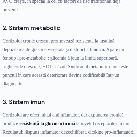
AVC crește, în special la cei cu factori de risc tradiționali deja
prezenți.
2. Sistem metabolic
Cortizolul cronic crescut promovează rezistența la insulină,
depozitarea de grăsime viscerală și disfuncția lipidică. Apare un
fenotip „pre-metabolic": glicemia à jeun la limita superioară,
trigliceride crescute, HDL scăzut. Sindromul metabolic clinic este
punctul în care această deteriorare devine codificabilă într-un
diagnostic.
3. Sistem imun
Cortizolul are efect inițial antiinflamator, dar expunerea cronică
produce
rezistență la glucocorticoizi
la nivelul receptorilor imuni.
Rezultatul: răspuns inflamator dezechilibrat, citokine pro-inflamatorii