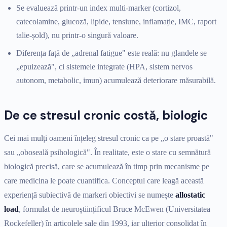
Se evaluează printr-un index multi-marker (cortizol,
catecolamine, glucoză, lipide, tensiune, inflamație, IMC, raport
talie-șold), nu printr-o singură valoare.
Diferența față de „adrenal fatigue" este reală: nu glandele se
„epuizează", ci sistemele integrate (HPA, sistem nervos
autonom, metabolic, imun) acumulează deteriorare măsurabilă.
De ce stresul cronic costă, biologic
Cei mai mulți oameni înțeleg stresul cronic ca pe „o stare proastă"
sau „oboseală psihologică". În realitate, este o stare cu semnătură
biologică precisă, care se acumulează în timp prin mecanisme pe
care medicina le poate cuantifica. Conceptul care leagă această
experiență subiectivă de markeri obiectivi se numește
allostatic
load
, formulat de neuroștiințificul Bruce McEwen (Universitatea
Rockefeller) în articolele sale din 1993, iar ulterior consolidat în