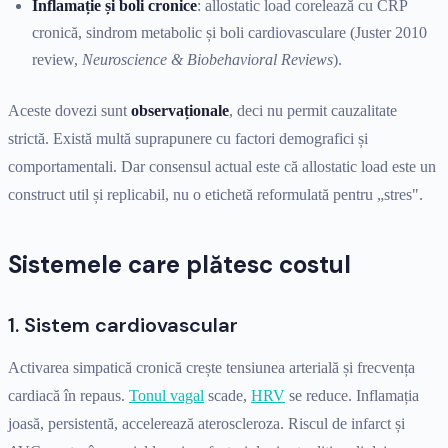
Inflamație și boli cronice
: allostatic load corelează cu CRP
cronică, sindrom metabolic și boli cardiovasculare (Juster 2010
review,
Neuroscience & Biobehavioral Reviews
).
Aceste dovezi sunt
observaționale
, deci nu permit cauzalitate
strictă. Există multă suprapunere cu factori demografici și
comportamentali. Dar consensul actual este că allostatic load este un
construct util și replicabil, nu o etichetă reformulată pentru „stres".
Sistemele care plătesc costul
1. Sistem cardiovascular
Activarea simpatică cronică crește tensiunea arterială și frecvența
cardiacă în repaus.
Tonul vagal
scade,
HRV
se reduce. Inflamația
joasă, persistentă, accelerează ateroscleroza. Riscul de infarct și