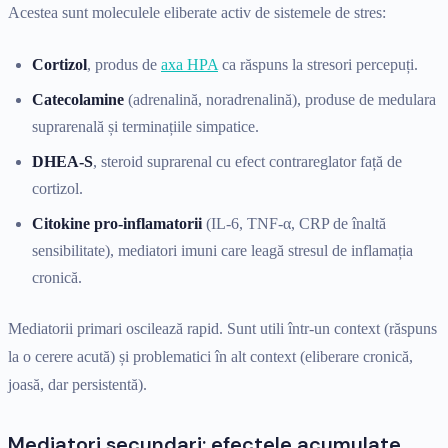
Acestea sunt moleculele eliberate activ de sistemele de stres:
Cortizol
, produs de
axa HPA
ca răspuns la stresori percepuți.
Catecolamine
(adrenalină, noradrenalină), produse de medulara
suprarenală și terminațiile simpatice.
DHEA-S
, steroid suprarenal cu efect contrareglator față de
cortizol.
Citokine pro-inflamatorii
(IL-6, TNF-α, CRP de înaltă
sensibilitate), mediatori imuni care leagă stresul de inflamația
cronică.
Mediatorii primari oscilează rapid. Sunt utili într-un context (răspuns
la o cerere acută) și problematici în alt context (eliberare cronică,
joasă, dar persistentă).
Mediatori secundari: efectele acumulate