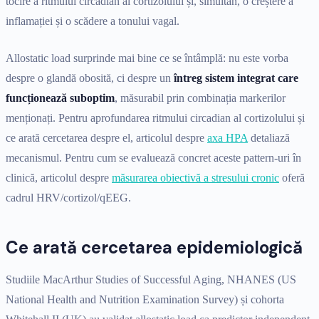
tocire a ritmului circadian al cortizolului și, simultan, o creștere a
inflamației și o scădere a tonului vagal.
Allostatic load surprinde mai bine ce se întâmplă: nu este vorba
despre o glandă obosită, ci despre un
întreg sistem integrat care
funcționează suboptim
, măsurabil prin combinația markerilor
menționați. Pentru aprofundarea ritmului circadian al cortizolului și
ce arată cercetarea despre el, articolul despre
axa HPA
detaliază
mecanismul. Pentru cum se evaluează concret aceste pattern-uri în
clinică, articolul despre
măsurarea obiectivă a stresului cronic
oferă
cadrul HRV/cortizol/qEEG.
Ce arată cercetarea epidemiologică
Studiile MacArthur Studies of Successful Aging, NHANES (US
National Health and Nutrition Examination Survey) și cohorta