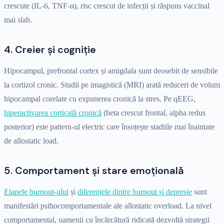
crescute (IL-6, TNF-α), risc crescut de infecții și răspuns vaccinal
mai slab.
4. Creier și cogniție
Hipocampul, prefrontal cortex și amigdala sunt deosebit de sensibile
la cortizol cronic. Studii pe imagistică (MRI) arată reduceri de volum
hipocampal corelate cu expunerea cronică la stres. Pe qEEG,
hiperactivarea corticală cronică
(beta crescut frontal, alpha redus
posterior) este pattern-ul electric care însoțește stadiile mai înaintate
de allostatic load.
5. Comportament și stare emoțională
Etapele burnout-ului
și
diferențele dintre burnout și depresie
sunt
manifestări psihocomportamentale ale allostatic overload. La nivel
comportamental, oamenii cu încărcătură ridicată dezvoltă strategii