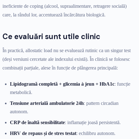
ineficiente de coping (alcool, supraalimentare, retragere socială)
care, la rândul lor, accentuează încărcătura biologică.
Ce evaluări sunt utile clinic
În practică, allostatic load nu se evaluează rutinic ca un singur test
(deși versiuni cercetate ale indexului există). În clinică se folosesc
combinații parțiale, alese în funcție de plângerea principală:
Lipidogramă completă + glicemia à jeun + HbA1c
: funcție
metabolică.
Tensiune arterială ambulatorie 24h
: pattern circadian
autonom.
CRP de înaltă sensibilitate
: inflamație joasă persistentă.
HRV de repaus și de stres testat
: echilibru autonom.