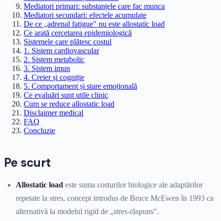
Mediatori primari: substanțele care fac munca
Mediatori secundari: efectele acumulate
De ce „adrenal fatigue" nu este allostatic load
Ce arată cercetarea epidemiologică
Sistemele care plătesc costul
1. Sistem cardiovascular
2. Sistem metabolic
3. Sistem imun
4. Creier și cogniție
5. Comportament și stare emoțională
Ce evaluări sunt utile clinic
Cum se reduce allostatic load
Disclaimer medical
FAQ
Concluzie
Pe scurt
Allostatic load
este suma costurilor biologice ale adaptărilor
repetate la stres, concept introdus de Bruce McEwen în 1993 ca
alternativă la modelul rigid de „stres-răspuns".