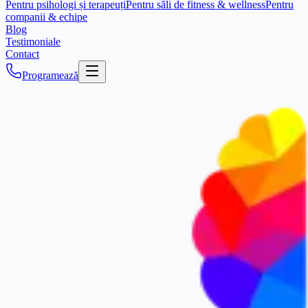
Pentru psihologi și terapeuți
Pentru săli de fitness & wellness
Pentru
companii & echipe
Blog
Testimoniale
Contact
Programează