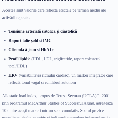
Acestea sunt valorile care reflectă efectele pe termen mediu ale
activării repetate:
Tensiune arterială sistolică și diastolică
Raport talie-șold
și
IMC
Glicemia à jeun
și
HbA1c
Profil lipidic
(HDL, LDL, trigliceride, raport colesterol
total/HDL)
HRV
(variabilitatea ritmului cardiac), un marker integrator care
reflectă tonul vagal și echilibrul autonom
Allostatic load index, propus de Teresa Seeman (UCLA) în 2001
prin programul MacArthur Studies of Successful Aging, agregează
10 dintre acești markeri într-un scor cumulativ. Scorul prezice
mortalitate, declin cognitiv și boli cardiovasculare independent de