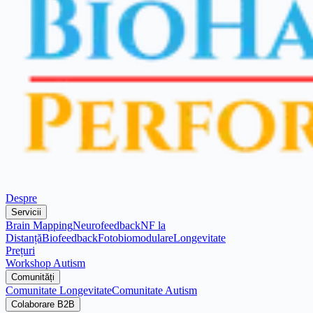
Despre
Servicii
Brain Mapping
Neurofeedback
NF la
Distanță
Biofeedback
Fotobiomodulare
Longevitate
Prețuri
Workshop Autism
Comunități
Comunitate Longevitate
Comunitate Autism
Colaborare B2B