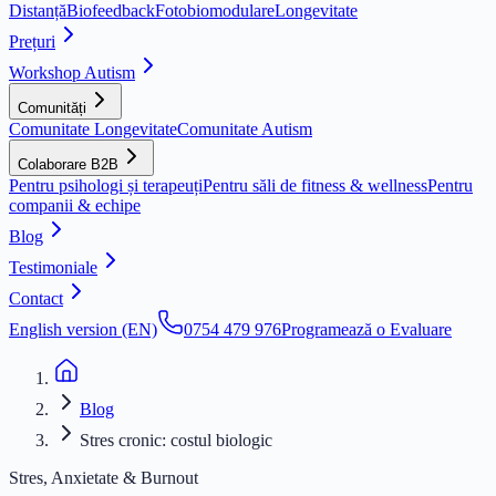
Distanță
Biofeedback
Fotobiomodulare
Longevitate
Prețuri
Workshop Autism
Comunități
Comunitate Longevitate
Comunitate Autism
Colaborare B2B
Pentru psihologi și terapeuți
Pentru săli de fitness & wellness
Pentru
companii & echipe
Blog
Testimoniale
Contact
English version (EN)
0754 479 976
Programează o Evaluare
Blog
Stres cronic: costul biologic
Stres, Anxietate & Burnout