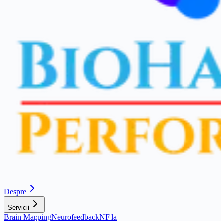
Despre
Servicii
Brain Mapping
Neurofeedback
NF la