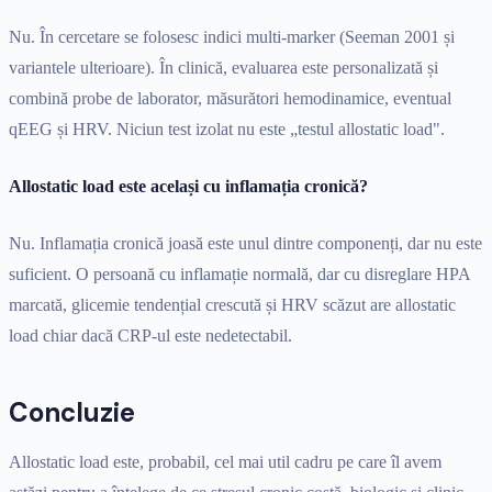
Nu. În cercetare se folosesc indici multi-marker (Seeman 2001 și
variantele ulterioare). În clinică, evaluarea este personalizată și
combină probe de laborator, măsurători hemodinamice, eventual
qEEG și HRV. Niciun test izolat nu este „testul allostatic load".
Allostatic load este același cu inflamația cronică?
Nu. Inflamația cronică joasă este unul dintre componenți, dar nu este
suficient. O persoană cu inflamație normală, dar cu disreglare HPA
marcată, glicemie tendențial crescută și HRV scăzut are allostatic
load chiar dacă CRP-ul este nedetectabil.
Concluzie
Allostatic load este, probabil, cel mai util cadru pe care îl avem