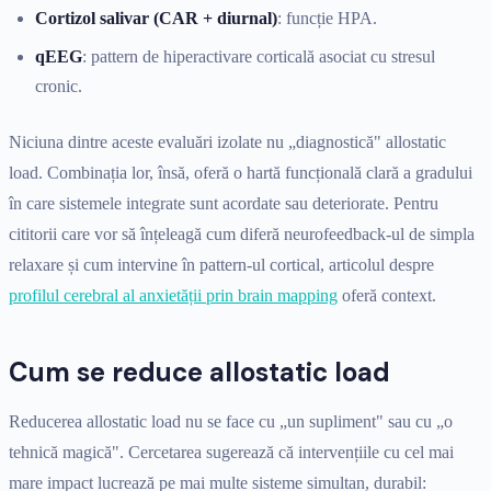
Cortizol salivar (CAR + diurnal)
: funcție HPA.
qEEG
: pattern de hiperactivare corticală asociat cu stresul
cronic.
Niciuna dintre aceste evaluări izolate nu „diagnostică" allostatic
load. Combinația lor, însă, oferă o hartă funcțională clară a gradului
în care sistemele integrate sunt acordate sau deteriorate. Pentru
cititorii care vor să înțeleagă cum diferă neurofeedback-ul de simpla
relaxare și cum intervine în pattern-ul cortical, articolul despre
profilul cerebral al anxietății prin brain mapping
oferă context.
Cum se reduce allostatic load
Reducerea allostatic load nu se face cu „un supliment" sau cu „o
tehnică magică". Cercetarea sugerează că intervențiile cu cel mai
mare impact lucrează pe mai multe sisteme simultan, durabil: