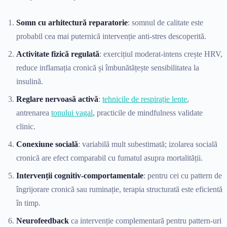
Somn cu arhitectură reparatorie
: somnul de calitate este
probabil cea mai puternică intervenție anti-stres descoperită.
Activitate fizică regulată
: exercițiul moderat-intens crește HRV,
reduce inflamația cronică și îmbunătățește sensibilitatea la
insulină.
Reglare nervoasă activă
:
tehnicile de respirație lente
,
antrenarea
tonului vagal
, practicile de mindfulness validate
clinic.
Conexiune socială
: variabilă mult subestimată; izolarea socială
cronică are efect comparabil cu fumatul asupra mortalității.
Intervenții cognitiv-comportamentale
: pentru cei cu pattern de
îngrijorare cronică sau ruminație, terapia structurată este eficientă
în timp.
Neurofeedback
ca intervenție complementară pentru pattern-uri