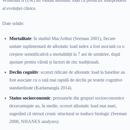
Whitehall II (UK) au validat allostatic load ca predictor independent
al evoluției clinice.
Date solide:
Mortalitate
: în studiul MacArthur (Seeman 2001), fiecare
unitate suplimentară de allostatic load index a fost asociată cu o
creștere semnificativă a mortalității la 7 ani de urmărire, după
ajustare pentru vârstă și factori de risc tradiționali.
Declin cognitiv
: scoruri ridicate de allostatic load la baseline au
fost asociate cu o rată mai rapidă de declin pe testele cognitive
standardizate (Karlamangla 2014).
Status socioeconomic
: persoanele din grupuri socioeconomice
dezavantajate au, în medie, scoruri allostatic load mai mari,
sugerând că stresul cronic structural se traduce biologic (Seeman
2008, NHANES analyses).