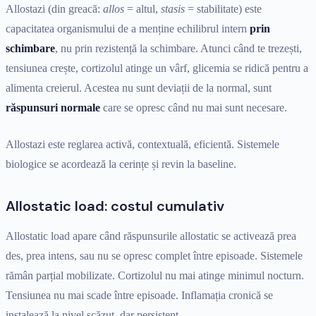
Allostazi (din greacă:
allos
= altul,
stasis
= stabilitate) este
capacitatea organismului de a menține echilibrul intern
prin
schimbare
, nu prin rezistență la schimbare. Atunci când te trezești,
tensiunea crește, cortizolul atinge un vârf, glicemia se ridică pentru a
alimenta creierul. Acestea nu sunt deviații de la normal, sunt
răspunsuri normale
care se opresc când nu mai sunt necesare.
Allostazi este reglarea activă, contextuală, eficientă. Sistemele
biologice se acordează la cerințe și revin la baseline.
Allostatic load: costul cumulativ
Allostatic load apare când răspunsurile allostatic se activează prea
des, prea intens, sau nu se opresc complet între episoade. Sistemele
rămân parțial mobilizate. Cortizolul nu mai atinge minimul nocturn.
Tensiunea nu mai scade între episoade. Inflamația cronică se
instalează la nivel scăzut, dar persistent.