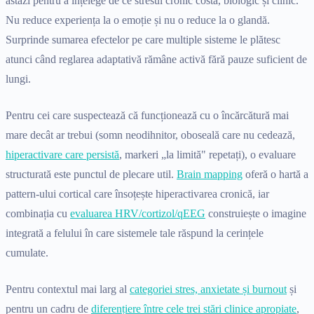
astăzi pentru a înțelege de ce stresul cronic costă, biologic și clinic.
Nu reduce experiența la o emoție și nu o reduce la o glandă.
Surprinde sumarea efectelor pe care multiple sisteme le plătesc
atunci când reglarea adaptativă rămâne activă fără pauze suficient de
lungi.
Pentru cei care suspectează că funcționează cu o încărcătură mai
mare decât ar trebui (somn neodihnitor, oboseală care nu cedează,
hiperactivare care persistă
, markeri „la limită" repetați), o evaluare
structurată este punctul de plecare util.
Brain mapping
oferă o hartă a
pattern-ului cortical care însoțește hiperactivarea cronică, iar
combinația cu
evaluarea HRV/cortizol/qEEG
construiește o imagine
integrată a felului în care sistemele tale răspund la cerințele
cumulate.
Pentru contextul mai larg al
categoriei stres, anxietate și burnout
și
pentru un cadru de
diferențiere între cele trei stări clinice apropiate
,