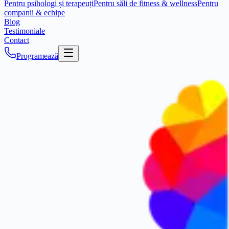
Pentru psihologi și terapeuți
Pentru săli de fitness & wellness
Pentru
companii & echipe
Blog
Testimoniale
Contact
Programează