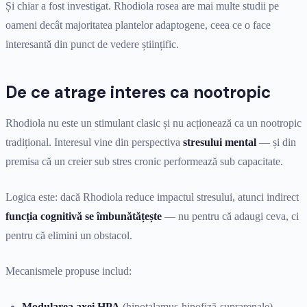
Și chiar a fost investigat. Rhodiola rosea are mai multe studii pe
oameni decât majoritatea plantelor adaptogene, ceea ce o face
interesantă din punct de vedere științific.
De ce atrage interes ca nootropic
Rhodiola nu este un stimulant clasic și nu acționează ca un nootropic
tradițional. Interesul vine din perspectiva
stresului mental
— și din
premisa că un creier sub stres cronic performează sub capacitate.
Logica este: dacă Rhodiola reduce impactul stresului, atunci indirect
funcția cognitivă se îmbunătățește
— nu pentru că adaugi ceva, ci
pentru că elimini un obstacol.
Mecanismele propuse includ:
Modularea axei HPA
(hipotalamus-hipofiză-suprarenale) —