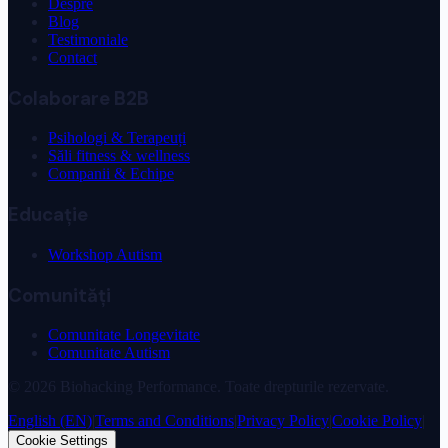
Despre
Blog
Testimoniale
Contact
Colaborare B2B
Psihologi & Terapeuți
Săli fitness & wellness
Companii & Echipe
Educație
Workshop Autism
Comunități
Comunitate Longevitate
Comunitate Autism
©
2026
Biohacking Performance. Toate drepturile rezervate.
English (EN)
|
Terms and Conditions
|
Privacy Policy
|
Cookie Policy
|
Cookie Settings