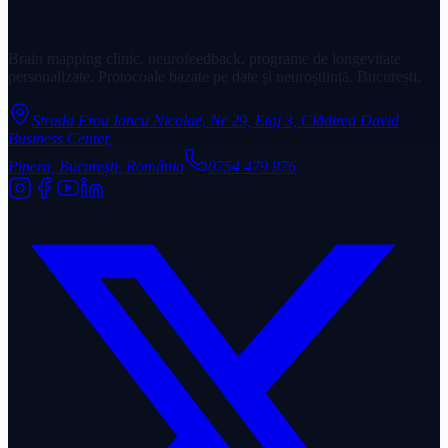
Brain mapping clinic, neurofeedback, programe de longevitate
personalizate. Protocoale bazate pe date și neuroștiință. București.
Strada Erou Iancu Nicolae, Nr 29, Etaj 3, Clădirea David
Business Center
,
Pipera, București, România
0754 479 976