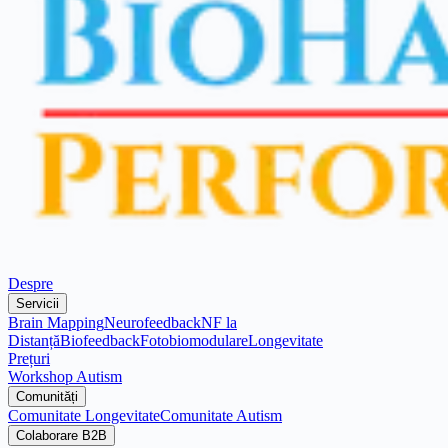
Despre
Servicii
Brain Mapping
Neurofeedback
NF la
Distanță
Biofeedback
Fotobiomodulare
Longevitate
Prețuri
Workshop Autism
Comunități
Comunitate Longevitate
Comunitate Autism
Colaborare B2B