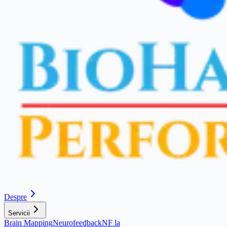
Despre
Servicii
Brain Mapping
Neurofeedback
NF la