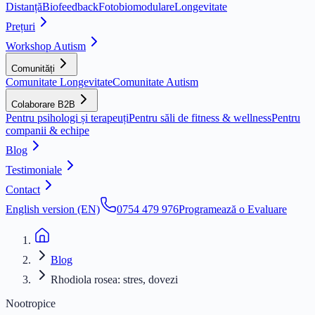
Distanță
Biofeedback
Fotobiomodulare
Longevitate
Prețuri
Workshop Autism
Comunități
Comunitate Longevitate
Comunitate Autism
Colaborare B2B
Pentru psihologi și terapeuți
Pentru săli de fitness & wellness
Pentru
companii & echipe
Blog
Testimoniale
Contact
English version (EN)
0754 479 976
Programează o Evaluare
Blog
Rhodiola rosea: stres, dovezi
Nootropice