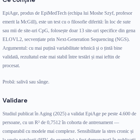
EpiAge, produs de EpiMedTech (echipa lui Moshe Szyf, profesor
emerit la McGill), este un test cu o filosofie diferită: în loc de sute
sau mii de site-uri CpG, folosește doar 13 site-uri specifice din gena
ELOVL2, secvențiate prin Next-Generation Sequencing (NGS).
Argumentul: cu mai puțină variabilitate tehnică și o țintă bine
validată, rezultatul este mai stabil între testări și mai ieftin de
procesat.
Probă: salivă sau sânge.
Validare
Studiul publicat în Aging (2025) a validat EpiAge pe peste 4.600 de
persoane, cu un R² de 0,7512 în cohorta de antrenament —
comparabil cu modele mai complexe. Sensibilitate la stres cronic și
la unele patologii (HIV, de exemplu) a fost demonstrată în publicații