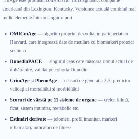
TruAge este produsul comercial al TruDiagnostic, companie
americană din Lexington, Kentucky. Versiunea actuală combină mai
multe elemente într-un singur raport:
OMICmAge
— algoritm propriu, dezvoltat în parteneriat cu
Harvard, care integrează date de metilare cu biomarkeri proteici
și clinici
DunedinPACE
— singurul ceas care măsoară ritmul actual de
îmbătrânire, validat pe cohorta Dunedin
GrimAge
și
PhenoAge
— ceasuri de generația 2-3, predictori
validați ai mortalității și morbidității
Scoruri de vârstă pe 11 sisteme de organe
— creier, inimă,
ficat, sistem imunitar, metabolic etc.
Estimări derivate
— telomeri, profil imunitar, markeri
inflamatori, indicatori de fitness