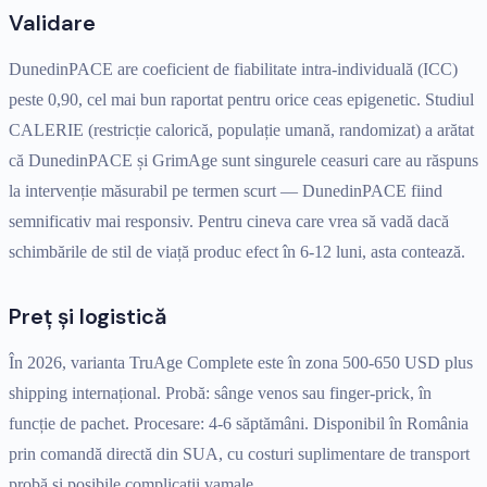
Validare
DunedinPACE are coeficient de fiabilitate intra-individuală (ICC)
peste 0,90, cel mai bun raportat pentru orice ceas epigenetic. Studiul
CALERIE (restricție calorică, populație umană, randomizat) a arătat
că DunedinPACE și GrimAge sunt singurele ceasuri care au răspuns
la intervenție măsurabil pe termen scurt — DunedinPACE fiind
semnificativ mai responsiv. Pentru cineva care vrea să vadă dacă
schimbările de stil de viață produc efect în 6-12 luni, asta contează.
Preț și logistică
În 2026, varianta TruAge Complete este în zona 500-650 USD plus
shipping internațional. Probă: sânge venos sau finger-prick, în
funcție de pachet. Procesare: 4-6 săptămâni. Disponibil în România
prin comandă directă din SUA, cu costuri suplimentare de transport
probă și posibile complicații vamale.