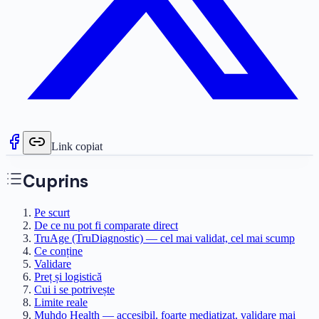
Link copiat
Cuprins
Pe scurt
De ce nu pot fi comparate direct
TruAge (TruDiagnostic) — cel mai validat, cel mai scump
Ce conține
Validare
Preț și logistică
Cui i se potrivește
Limite reale
Muhdo Health — accesibil, foarte mediatizat, validare mai