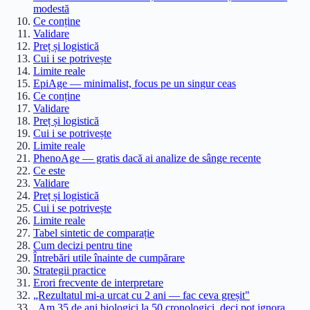
modestă
Ce conține
Validare
Preț și logistică
Cui i se potrivește
Limite reale
EpiAge — minimalist, focus pe un singur ceas
Ce conține
Validare
Preț și logistică
Cui i se potrivește
Limite reale
PhenoAge — gratis dacă ai analize de sânge recente
Ce este
Validare
Preț și logistică
Cui i se potrivește
Limite reale
Tabel sintetic de comparație
Cum decizi pentru tine
Întrebări utile înainte de cumpărare
Strategii practice
Erori frecvente de interpretare
„Rezultatul mi-a urcat cu 2 ani — fac ceva greșit"
„Am 35 de ani biologici la 50 cronologici, deci pot ignora