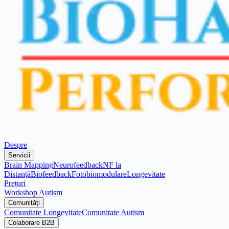
Despre
Servicii
Brain Mapping
Neurofeedback
NF la
Distanță
Biofeedback
Fotobiomodulare
Longevitate
Prețuri
Workshop Autism
Comunități
Comunitate Longevitate
Comunitate Autism
Colaborare B2B