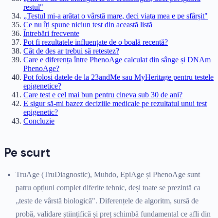
restul"
„Testul mi-a arătat o vârstă mare, deci viața mea e pe sfârșit"
Ce nu îți spune niciun test din această listă
Întrebări frecvente
Pot fi rezultatele influențate de o boală recentă?
Cât de des ar trebui să retestez?
Care e diferența între PhenoAge calculat din sânge și DNAm
PhenoAge?
Pot folosi datele de la 23andMe sau MyHeritage pentru testele
epigenetice?
Care test e cel mai bun pentru cineva sub 30 de ani?
E sigur să-mi bazez deciziile medicale pe rezultatul unui test
epigenetic?
Concluzie
Pe scurt
TruAge (TruDiagnostic), Muhdo, EpiAge și PhenoAge sunt
patru opțiuni complet diferite tehnic, deși toate se prezintă ca
„teste de vârstă biologică". Diferențele de algoritm, sursă de
probă, validare științifică și preț schimbă fundamental ce afli din