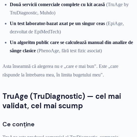
Două servicii comerciale complete cu kit acasă
(TruAge by
TruDiagnostic, Muhdo)
Un test laborator-bazat axat pe un singur ceas
(EpiAge,
dezvoltat de EpiMedTech)
Un algoritm public care se calculează manual din analize de
sânge clasice
(PhenoAge, fără test fizic asociat)
Asta înseamnă că alegerea nu e „care e mai bun". Este „care
răspunde la întrebarea mea, în limita bugetului meu".
TruAge (TruDiagnostic) — cel mai
validat, cel mai scump
Ce conține