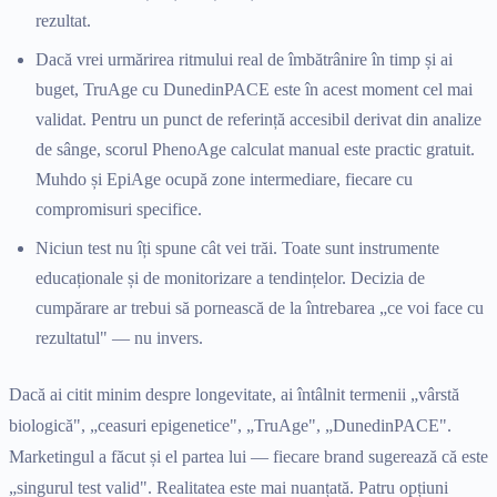
rezultat.
Dacă vrei urmărirea ritmului real de îmbătrânire în timp și ai
buget, TruAge cu DunedinPACE este în acest moment cel mai
validat. Pentru un punct de referință accesibil derivat din analize
de sânge, scorul PhenoAge calculat manual este practic gratuit.
Muhdo și EpiAge ocupă zone intermediare, fiecare cu
compromisuri specifice.
Niciun test nu îți spune cât vei trăi. Toate sunt instrumente
educaționale și de monitorizare a tendințelor. Decizia de
cumpărare ar trebui să pornească de la întrebarea „ce voi face cu
rezultatul" — nu invers.
Dacă ai citit minim despre longevitate, ai întâlnit termenii „vârstă
biologică", „ceasuri epigenetice", „TruAge", „DunedinPACE".
Marketingul a făcut și el partea lui — fiecare brand sugerează că este
„singurul test valid". Realitatea este mai nuanțată. Patru opțiuni