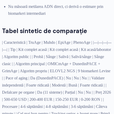
Nu măsoară metilarea ADN direct, ci derivă o estimare prin
biomarkeri intermediari
Tabel sintetic de comparație
| Caracteristică | TruAge | Muhdo | EpiAge | PhenoAge | |---|---|---|---
|---| | Tip | Kit complet acasă | Kit complet acasă | Kit acasă/laborator
| Algoritm public | | Probă | Sânge | Salivă | Salivă/sânge | Sânge
clasic | | Algoritm principal | OMICmAge + DunedinPACE +
GrimAge | Algoritm propriu | ELOVL2 NGS | 9 biomarkeri Levine
| | Pace of aging | Da (DunedinPACE) | Nu | Nu | Nu | | Validare
independentă | Foarte ridicată | Modestă | Bună | Foarte ridicată | |
Defalcare pe organe | Da (11 sisteme) | Parțial | Nu | Nu | | Preț 2026
| 500-650 USD | 200-400 EUR | 150-250 EUR | 0-200 RON | |
Procesare | 4-6 săptămâni | 4-8 săptămâni | 3-6 săptămâni | Câteva
minute | | Cel mai bun pentru | Tracking serios + buget mare | Primă