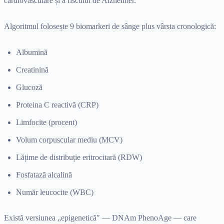
cardiovasculare și a riscului de Alzheimer.
Algoritmul folosește 9 biomarkeri de sânge plus vârsta cronologică:
Albumină
Creatinină
Glucoză
Proteina C reactivă (CRP)
Limfocite (procent)
Volum corpuscular mediu (MCV)
Lățime de distribuție eritrocitară (RDW)
Fosfatază alcalină
Număr leucocite (WBC)
Există versiunea „epigenetică" — DNAm PhenoAge — care