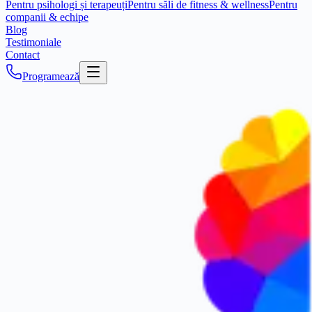
Pentru psihologi și terapeuți
Pentru săli de fitness & wellness
Pentru
companii & echipe
Blog
Testimoniale
Contact
Programează