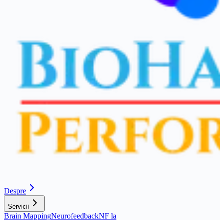
Despre
Servicii
Brain Mapping
Neurofeedback
NF la