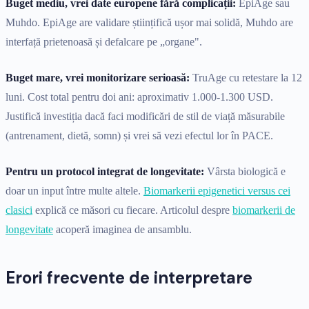
Buget mediu, vrei date europene fără complicații:
EpiAge sau
Muhdo. EpiAge are validare științifică ușor mai solidă, Muhdo are
interfață prietenoasă și defalcare pe „organe".
Buget mare, vrei monitorizare serioasă:
TruAge cu retestare la 12
luni. Cost total pentru doi ani: aproximativ 1.000-1.300 USD.
Justifică investiția dacă faci modificări de stil de viață măsurabile
(antrenament, dietă, somn) și vrei să vezi efectul lor în PACE.
Pentru un protocol integrat de longevitate:
Vârsta biologică e
doar un input între multe altele.
Biomarkerii epigenetici versus cei
clasici
explică ce măsori cu fiecare. Articolul despre
biomarkerii de
longevitate
acoperă imaginea de ansamblu.
Erori frecvente de interpretare