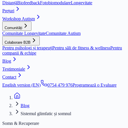
Distanță
Biofeedback
Fotobiomodulare
Longevitate
Prețuri
Workshop Autism
Comunități
Comunitate Longevitate
Comunitate Autism
Colaborare B2B
Pentru psihologi și terapeuți
Pentru săli de fitness & wellness
Pentru
companii & echipe
Blog
Testimoniale
Contact
English version (EN)
0754 479 976
Programează o Evaluare
Blog
Sistemul glimfatic și somnul
Somn & Recuperare