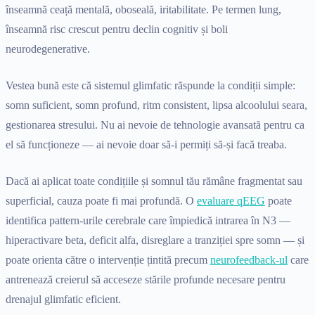
înseamnă ceață mentală, oboseală, iritabilitate. Pe termen lung,
înseamnă risc crescut pentru declin cognitiv și boli
neurodegenerative.
Vestea bună este că sistemul glimfatic răspunde la condiții simple:
somn suficient, somn profund, ritm consistent, lipsa alcoolului seara,
gestionarea stresului. Nu ai nevoie de tehnologie avansată pentru ca
el să funcționeze — ai nevoie doar să-i permiți să-și facă treaba.
Dacă ai aplicat toate condițiile și somnul tău rămâne fragmentat sau
superficial, cauza poate fi mai profundă. O
evaluare qEEG
poate
identifica pattern-urile cerebrale care împiedică intrarea în N3 —
hiperactivare beta, deficit alfa, disreglare a tranziției spre somn — și
poate orienta către o intervenție țintită precum
neurofeedback-ul
care
antrenează creierul să acceseze stările profunde necesare pentru
drenajul glimfatic eficient.