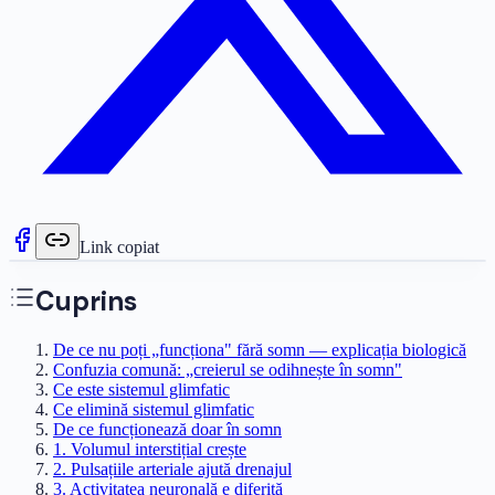
Link copiat
Cuprins
De ce nu poți „funcționa" fără somn — explicația biologică
Confuzia comună: „creierul se odihnește în somn"
Ce este sistemul glimfatic
Ce elimină sistemul glimfatic
De ce funcționează doar în somn
1. Volumul interstițial crește
2. Pulsațiile arteriale ajută drenajul
3. Activitatea neuronală e diferită