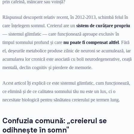
prin cafeină, mâncare sau voință?
Răspunsul descoperit relativ recent, în 2012-2013, schimbă felul în
care înțelegem somnul. Creierul are un
sistem de curățare propriu
— sistemul glimfatic — care funcționează aproape exclusiv în
timpul somnului profund și care
nu poate fi compensat altfel
. Fără
el, deșeurile metabolice produse zilnic de neuroni se acumulează, iar
acumularea lor cronică este asociată cu boli neurodegenerative, ceață
mentală, declin cognitiv și pierdere de memorie.
Acest articol îți explică ce este sistemul glimfatic, cum funcționează,
ce elimină și de ce calitatea somnului tău nu este un lux, ci o
necesitate biologică pentru sănătatea creierului pe termen lung.
Confuzia comună: „creierul se
odihnește în somn"