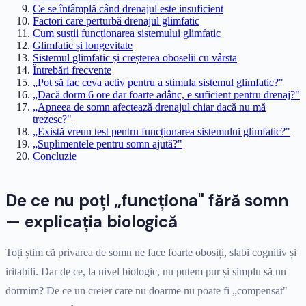
Ce se întâmplă când drenajul este insuficient
Factori care perturbă drenajul glimfatic
Cum susții funcționarea sistemului glimfatic
Glimfatic și longevitate
Sistemul glimfatic și creșterea oboselii cu vârsta
Întrebări frecvente
„Pot să fac ceva activ pentru a stimula sistemul glimfatic?"
„Dacă dorm 6 ore dar foarte adânc, e suficient pentru drenaj?"
„Apneea de somn afectează drenajul chiar dacă nu mă
trezesc?"
„Există vreun test pentru funcționarea sistemului glimfatic?"
„Suplimentele pentru somn ajută?"
Concluzie
De ce nu poți „funcționa" fără somn
— explicația biologică
Toți știm că privarea de somn ne face foarte obosiți, slabi cognitiv și
iritabili. Dar de ce, la nivel biologic, nu putem pur și simplu să nu
dormim? De ce un creier care nu doarme nu poate fi „compensat"