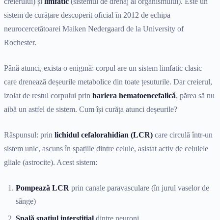
creierului) și
limfatic
(sistemul de drenaj al organismului). Este un
sistem de curățare descoperit oficial în 2012 de echipa
neurocercetătoarei Maiken Nedergaard de la University of
Rochester.
Până atunci, exista o enigmă: corpul are un sistem limfatic clasic
care drenează deșeurile metabolice din toate țesuturile. Dar creierul,
izolat de restul corpului prin
bariera hematoencefalică
, părea să nu
aibă un astfel de sistem. Cum își curăța atunci deșeurile?
Răspunsul: prin
lichidul cefalorahidian (LCR)
care circulă într-un
sistem unic, ascuns în spațiile dintre celule, asistat activ de celulele
gliale (astrocite). Acest sistem:
Pompează LCR
prin canale paravasculare (în jurul vaselor de
sânge)
Spală spațiul interstițial
dintre neuroni