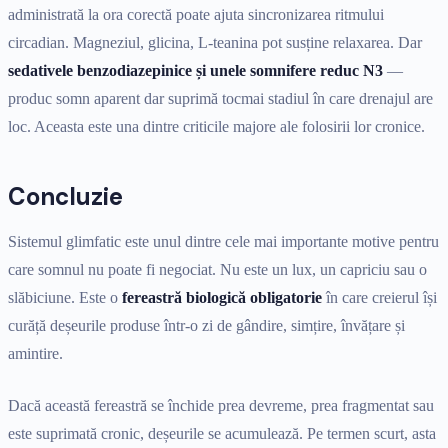
administrată la ora corectă poate ajuta sincronizarea ritmului
circadian. Magneziul, glicina, L-teanina pot susține relaxarea. Dar
sedativele benzodiazepinice și unele somnifere reduc N3
—
produc somn aparent dar suprimă tocmai stadiul în care drenajul are
loc. Aceasta este una dintre criticile majore ale folosirii lor cronice.
Concluzie
Sistemul glimfatic este unul dintre cele mai importante motive pentru
care somnul nu poate fi negociat. Nu este un lux, un capriciu sau o
slăbiciune. Este o
fereastră biologică obligatorie
în care creierul își
curăță deșeurile produse într-o zi de gândire, simțire, învățare și
amintire.
Dacă această fereastră se închide prea devreme, prea fragmentat sau
este suprimată cronic, deșeurile se acumulează. Pe termen scurt, asta