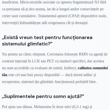
insuficient. Micro-trezirile asociate cu apneea fragmentează N3 fără
ca persoana să-și dea seama, iar de-a lungul anilor consecințele pe
creier sunt cumulative. Tratamentul apneei (CPAP, dispozitive orale,
intervenții) îmbunătățește atât oxigenarea cât și drenajul.
„Există vreun test pentru funcționarea
sistemului glimfatic?"
Nu pentru uz clinic obișnuit. Cercetarea folosește RMN cu agenți de
contrast injectați în LCR sau PET cu markeri specifici, dar acestea
nu sunt accesibile ca evaluare de rutină. Indirect,
calitatea somnului
tău
este cel mai bun proxy disponibil — dacă dormi adânc și
recuperator, sistemul tău glimfatic funcționează probabil bine.
„Suplimentele pentru somn ajută?"
Pot ajuta sau dăuna. Melatonina în doze mici (0,3-1 mg) și