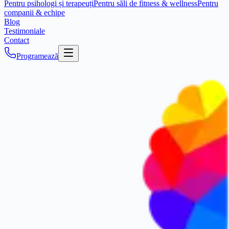
Pentru psihologi și terapeuți
Pentru săli de fitness & wellness
Pentru
companii & echipe
Blog
Testimoniale
Contact
Programează