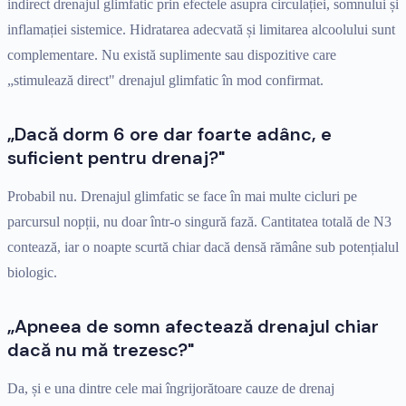
indirect drenajul glimfatic prin efectele asupra circulației, somnului și
inflamației sistemice. Hidratarea adecvată și limitarea alcoolului sunt
complementare. Nu există suplimente sau dispozitive care
„stimulează direct" drenajul glimfatic în mod confirmat.
„Dacă dorm 6 ore dar foarte adânc, e
suficient pentru drenaj?"
Probabil nu. Drenajul glimfatic se face în mai multe cicluri pe
parcursul nopții, nu doar într-o singură fază. Cantitatea totală de N3
contează, iar o noapte scurtă chiar dacă densă rămâne sub potențialul
biologic.
„Apneea de somn afectează drenajul chiar
dacă nu mă trezesc?"
Da, și e una dintre cele mai îngrijorătoare cauze de drenaj