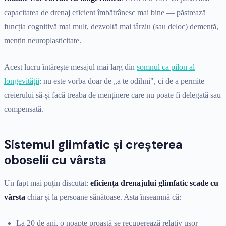
capacitatea de drenaj eficient îmbătrânesc mai bine — păstrează
funcția cognitivă mai mult, dezvoltă mai târziu (sau deloc) demență,
mențin neuroplasticitate.
Acest lucru întărește mesajul mai larg din
somnul ca pilon al
longevității
: nu este vorba doar de „a te odihni", ci de a permite
creierului să-și facă treaba de menținere care nu poate fi delegată sau
compensată.
Sistemul glimfatic și creșterea
oboselii cu vârsta
Un fapt mai puțin discutat:
eficiența drenajului glimfatic scade cu
vârsta
chiar și la persoane sănătoase. Asta înseamnă că:
La 20 de ani, o noapte proastă se recuperează relativ ușor