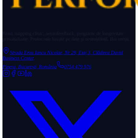
Brain mapping clinic, neurofeedback, programe de longevitate
personalizate. Protocoale bazate pe date și neuroștiință. București.
Strada Erou Iancu Nicolae, Nr 29, Etaj 3, Clădirea David
Business Center
,
Pipera, București, România
0754 479 976