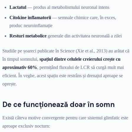
Lactatul
— produs al metabolismului neuronal intens
Citokine inflamatorii
— semnale chimice care, în exces,
produc neuroinflamație
Resturi metabolice
generale din activitatea neuronală a zilei
Studiile pe șoareci publicate în Science (Xie et al., 2013) au arătat că
în timpul somnului,
spațiul dintre celulele creierului crește cu
aproximativ 60%
, permițând fluxului de LCR să curgă mult mai
eficient. În veghe, acest spațiu este restrâns și drenajul aproape se
oprește.
De ce funcționează doar în somn
Există câteva motive convergente pentru care sistemul glimfatic este
aproape exclusiv nocturn: