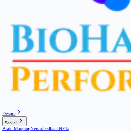
Despre
Servicii
Brain Mapping
Neurofeedback
NF la