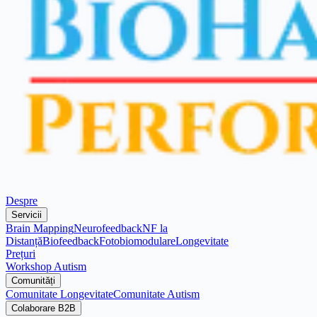
Despre
Servicii
Brain Mapping
Neurofeedback
NF la
Distanță
Biofeedback
Fotobiomodulare
Longevitate
Prețuri
Workshop Autism
Comunități
Comunitate Longevitate
Comunitate Autism
Colaborare B2B