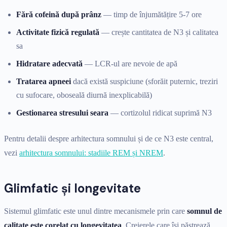
Fără cofeină după prânz
— timp de înjumătățire 5-7 ore
Activitate fizică regulată
— crește cantitatea de N3 și calitatea
sa
Hidratare adecvată
— LCR-ul are nevoie de apă
Tratarea apneei
dacă există suspiciune (sforăit puternic, treziri
cu sufocare, oboseală diurnă inexplicabilă)
Gestionarea stresului seara
— cortizolul ridicat suprimă N3
Pentru detalii despre arhitectura somnului și de ce N3 este central,
vezi
arhitectura somnului: stadiile REM și NREM
.
Glimfatic și longevitate
Sistemul glimfatic este unul dintre mecanismele prin care
somnul de
calitate este corelat cu longevitatea
. Creierele care își păstrează