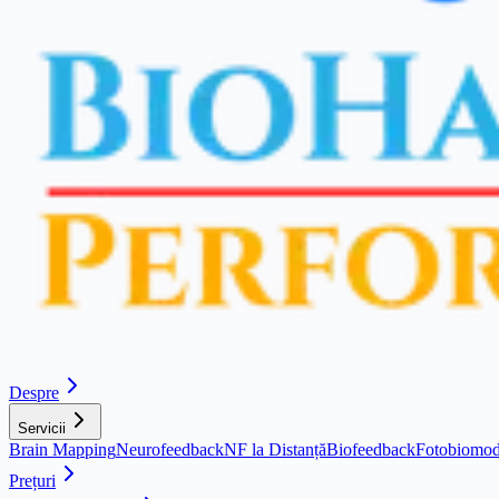
Despre
Servicii
Brain Mapping
Neurofeedback
NF la Distanță
Biofeedback
Fotobiomod
Prețuri