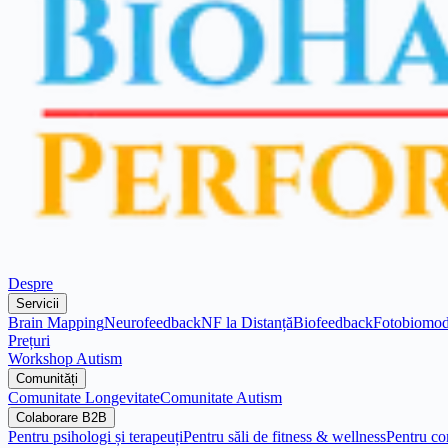
Despre
Servicii
Brain Mapping
Neurofeedback
NF la Distanță
Biofeedback
Fotobiomod
Prețuri
Workshop Autism
Comunități
Comunitate Longevitate
Comunitate Autism
Colaborare B2B
Pentru psihologi și terapeuți
Pentru săli de fitness & wellness
Pentru co