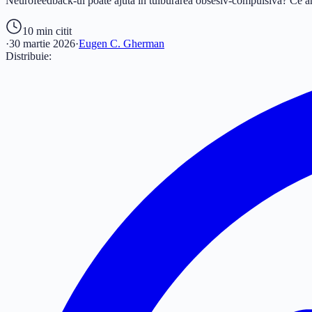
Neurofeedback-ul poate ajuta în tulburarea obsesiv-compulsivă? Ce arată
10 min
citit
·
30 martie 2026
·
Eugen C. Gherman
Distribuie: