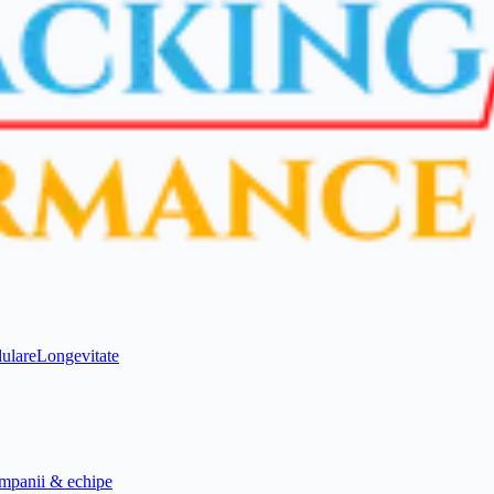
ulare
Longevitate
mpanii & echipe