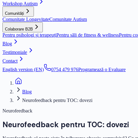
Workshop Autism
Comunități
Comunitate Longevitate
Comunitate Autism
Colaborare B2B
Pentru psihologi și terapeuți
Pentru săli de fitness & wellness
Pentru co
Blog
Testimoniale
Contact
English version (EN)
0754 479 976
Programează o Evaluare
Blog
Neurofeedback pentru TOC: dovezi
Neurofeedback
Neurofeedback pentru TOC: dovezi