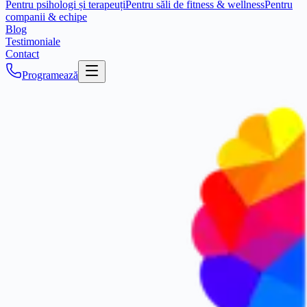
Pentru psihologi și terapeuți
Pentru săli de fitness & wellness
Pentru
companii & echipe
Blog
Testimoniale
Contact
Programează