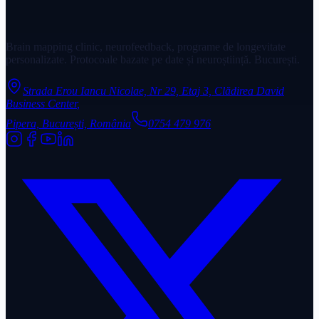
Brain mapping clinic, neurofeedback, programe de longevitate
personalizate. Protocoale bazate pe date și neuroștiință. București.
Strada Erou Iancu Nicolae, Nr 29, Etaj 3, Clădirea David
Business Center
,
Pipera, București, România
0754 479 976