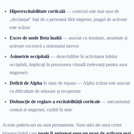
Hiperexcitabilitate corticală
— cortexul este mai ușor de
„declanșat" față de o persoană fără migrene; pragul de activare
este scăzut
Exces de unde Beta înaltă
— asociat cu tensiune, anxietate și
activare excesivă a sistemului nervos
Asimetrie occipitală
— dezechilibre în activitatea lobilor
occipitali, implicați în procesarea vizuală (relevanți pentru aura
migrenei)
Deficit de Alpha
în stare de repaus — Alpha scăzut este asociat
cu dificultate de relaxare și recuperare
Disfuncție de reglare a excitabilității corticale
— mecanismul
central al migrenei, vizibil în date
Aceste pattern-uri nu sunt permanente. Sunt stări ale unui creier
hiperexcitabil care
poate fi antrenat spre un prag de activare mai