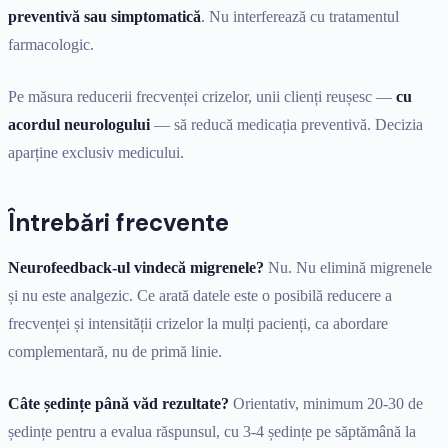
preventivă sau simptomatică
. Nu interferează cu tratamentul
farmacologic.
Pe măsura reducerii frecvenței crizelor, unii clienți reușesc —
cu
acordul neurologului
— să reducă medicația preventivă. Decizia
aparține exclusiv medicului.
Întrebări frecvente
Neurofeedback-ul vindecă migrenele?
Nu. Nu elimină migrenele
și nu este analgezic. Ce arată datele este o posibilă reducere a
frecvenței și intensității crizelor la mulți pacienți, ca abordare
complementară, nu de primă linie.
Câte ședințe până văd rezultate?
Orientativ, minimum 20-30 de
ședințe pentru a evalua răspunsul, cu 3-4 ședințe pe săptămână la