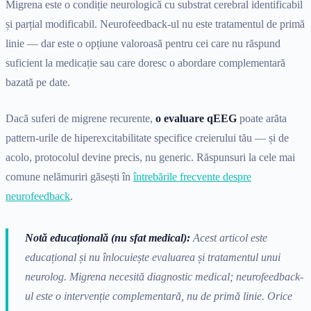
Migrena este o condiție neurologică cu substrat cerebral identificabil
și parțial modificabil. Neurofeedback-ul nu este tratamentul de primă
linie — dar este o opțiune valoroasă pentru cei care nu răspund
suficient la medicație sau care doresc o abordare complementară
bazată pe date.
Dacă suferi de migrene recurente,
o evaluare qEEG
poate arăta
pattern-urile de hiperexcitabilitate specifice creierului tău — și de
acolo, protocolul devine precis, nu generic. Răspunsuri la cele mai
comune nelămuriri găsești în
întrebările frecvente despre
neurofeedback
.
Notă educațională (nu sfat medical):
Acest articol este
educațional și nu înlocuiește evaluarea și tratamentul unui
neurolog. Migrena necesită diagnostic medical; neurofeedback-
ul este o intervenție complementară, nu de primă linie. Orice