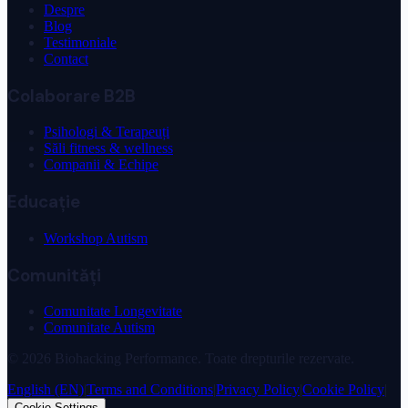
Despre
Blog
Testimoniale
Contact
Colaborare B2B
Psihologi & Terapeuți
Săli fitness & wellness
Companii & Echipe
Educație
Workshop Autism
Comunități
Comunitate Longevitate
Comunitate Autism
©
2026
Biohacking Performance. Toate drepturile rezervate.
English (EN)
|
Terms and Conditions
|
Privacy Policy
|
Cookie Policy
|
Cookie Settings