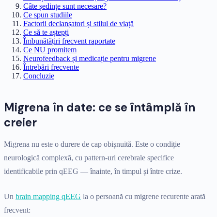
Câte ședințe sunt necesare?
Ce spun studiile
Factorii declanșatori și stilul de viață
Ce să te aștepți
Îmbunătățiri frecvent raportate
Ce NU promitem
Neurofeedback și medicație pentru migrene
Întrebări frecvente
Concluzie
Migrena în date: ce se întâmplă în
creier
Migrena nu este o durere de cap obișnuită. Este o condiție
neurologică complexă, cu pattern-uri cerebrale specifice
identificabile prin qEEG — înainte, în timpul și între crize.
Un
brain mapping qEEG
la o persoană cu migrene recurente arată
frecvent: