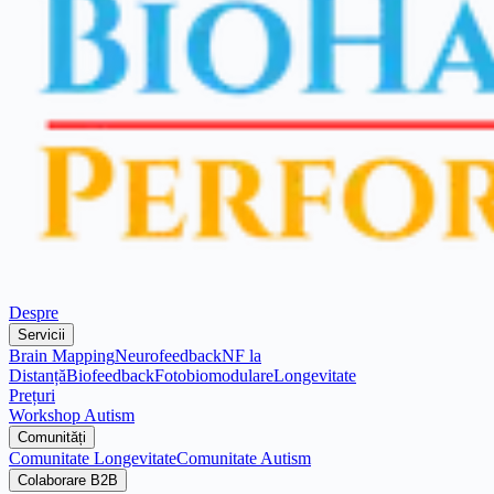
Despre
Servicii
Brain Mapping
Neurofeedback
NF la
Distanță
Biofeedback
Fotobiomodulare
Longevitate
Prețuri
Workshop Autism
Comunități
Comunitate Longevitate
Comunitate Autism
Colaborare B2B