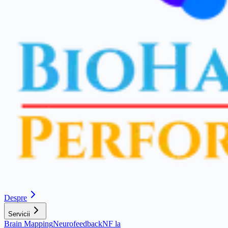
Despre
Servicii
Brain Mapping
Neurofeedback
NF la