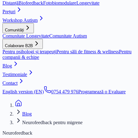
Distanță
Biofeedback
Fotobiomodulare
Longevitate
Prețuri
Workshop Autism
Comunități
Comunitate Longevitate
Comunitate Autism
Colaborare B2B
Pentru psihologi și terapeuți
Pentru săli de fitness & wellness
Pentru
companii & echipe
Blog
Testimoniale
Contact
English version (EN)
0754 479 976
Programează o Evaluare
Blog
Neurofeedback pentru migrene
Neurofeedback