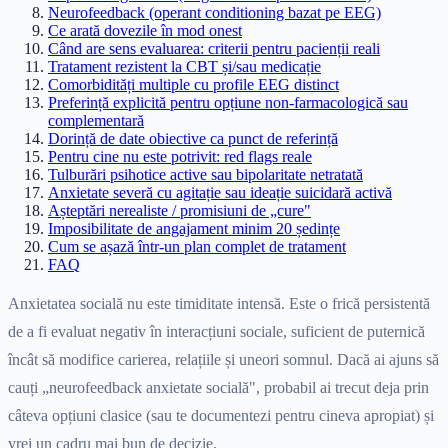
Neurofeedback (operant conditioning bazat pe EEG)
Ce arată dovezile în mod onest
Când are sens evaluarea: criterii pentru pacienții reali
Tratament rezistent la CBT și/sau medicație
Comorbidități multiple cu profile EEG distinct
Preferință explicită pentru opțiune non-farmacologică sau
complementară
Dorință de date obiective ca punct de referință
Pentru cine nu este potrivit: red flags reale
Tulburări psihotice active sau bipolaritate netratată
Anxietate severă cu agitație sau ideație suicidară activă
Așteptări nerealiste / promisiuni de „cure"
Imposibilitate de angajament minim 20 ședințe
Cum se așază într-un plan complet de tratament
FAQ
Anxietatea socială nu este timiditate intensă. Este o frică persistentă
de a fi evaluat negativ în interacțiuni sociale, suficient de puternică
încât să modifice carierea, relațiile și uneori somnul. Dacă ai ajuns să
cauți „neurofeedback anxietate socială", probabil ai trecut deja prin
câteva opțiuni clasice (sau te documentezi pentru cineva apropiat) și
vrei un cadru mai bun de decizie.