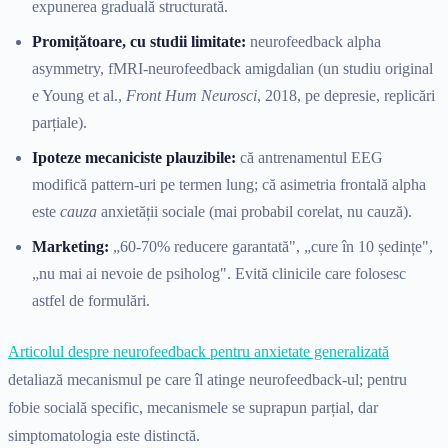
expunerea graduală structurată.
Promițătoare, cu studii limitate:
neurofeedback alpha
asymmetry, fMRI-neurofeedback amigdalian (un studiu original
e Young et al.,
Front Hum Neurosci
, 2018, pe depresie, replicări
parțiale).
Ipoteze mecaniciste plauzibile:
că antrenamentul EEG
modifică pattern-uri pe termen lung; că asimetria frontală alpha
este
cauza
anxietății sociale (mai probabil corelat, nu cauză).
Marketing:
„60-70% reducere garantată", „cure în 10 ședințe",
„nu mai ai nevoie de psiholog". Evită clinicile care folosesc
astfel de formulări.
Articolul despre neurofeedback pentru anxietate generalizată
detaliază mecanismul pe care îl atinge neurofeedback-ul; pentru
fobie socială specific, mecanismele se suprapun parțial, dar
simptomatologia este distinctă.