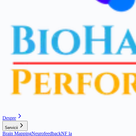
Despre
Servicii
Brain Mapping
Neurofeedback
NF la