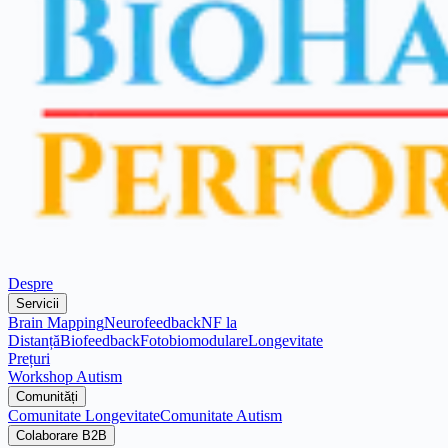
Despre
Servicii
Brain Mapping
Neurofeedback
NF la
Distanță
Biofeedback
Fotobiomodulare
Longevitate
Prețuri
Workshop Autism
Comunități
Comunitate Longevitate
Comunitate Autism
Colaborare B2B