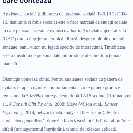
care contează
Anxietatea socială (tulburarea de anxietate socială, F40.10 în ICD-
10, denumită și fobie socială) este o frică marcată de situații sociale
în care persoana se simte expusă evaluării. Anxietatea generalizată
(GAD) este o îngrijorare cronică, difuză, despre multiple domenii,
sănătate, bani, viitor, nu legată specific de interacțiuni. Timiditatea
este o trăsătură de personalitate; nu produce afectare funcțională
marcată.
Distincția contează clinic. Pentru anxietatea socială cu pattern de
evitare, terapia cognitiv-comportamentală cu expunere produce
remisiune la 50-65% dintre pacienți după 12-16 ședințe (Hofmann et
al.,
J Consult Clin Psychol
, 2008; Mayo-Wilson et al.,
Lancet
Psychiatry
, 2014, network meta-analysis 100+ trialuri). Pentru
anxietatea generalizată, dovezile favorizează tot CBT, dar abordările
diferă (managementul îngrijorării, tehnici de relaxare aplicată).