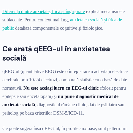
Diferența dintre anxietate, frică și îngrijorare
explică mecanismele
subiacente. Pentru context mai larg,
anxietatea socială și frica de
public
detaliază componentele cognitive și fiziologice.
Ce arată qEEG-ul în anxietatea
socială
qEEG-ul (quantitative EEG) este o înregistrare a activității electrice
cerebrale prin 19-24 electrozi, comparată statistic cu o bază de date
normativă.
Nu este același lucru cu EEG-ul clinic
(folosit pentru
epilepsie sau encefalopatii) și
nu pune diagnostic medical de
anxietate socială
, diagnosticul rămâne clinic, dat de psihiatru sau
psiholog pe baza criteriilor DSM-5/ICD-11.
Ce poate sugera însă qEEG-ul, în profile anxioase, sunt pattern-uri