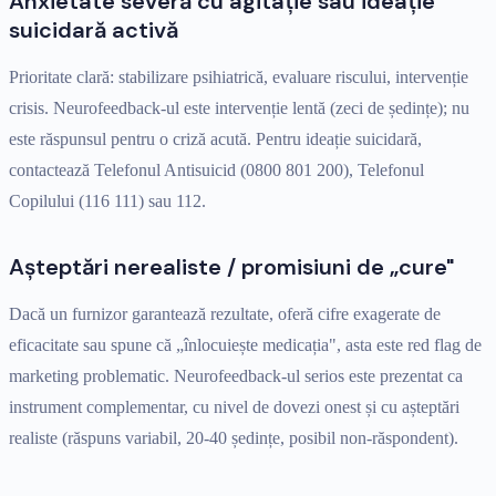
Anxietate severă cu agitație sau ideație
suicidară activă
Prioritate clară: stabilizare psihiatrică, evaluare riscului, intervenție
crisis. Neurofeedback-ul este intervenție lentă (zeci de ședințe); nu
este răspunsul pentru o criză acută. Pentru ideație suicidară,
contactează Telefonul Antisuicid (0800 801 200), Telefonul
Copilului (116 111) sau 112.
Așteptări nerealiste / promisiuni de „cure"
Dacă un furnizor garantează rezultate, oferă cifre exagerate de
eficacitate sau spune că „înlocuiește medicația", asta este red flag de
marketing problematic. Neurofeedback-ul serios este prezentat ca
instrument complementar, cu nivel de dovezi onest și cu așteptări
realiste (răspuns variabil, 20-40 ședințe, posibil non-răspondent).