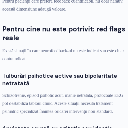
Pentru pacienții care preferă feedback cuantificabil, nu doar narativ,
această dimensiune adaugă valoare.
Pentru cine nu este potrivit: red flags
reale
Există situații în care neurofeedback-ul nu este indicat sau este chiar
contraindicat.
Tulburări psihotice active sau bipolaritate
netratată
Schizofrenie, episod psihotic acut, manie netratată, protocoale EEG
pot destabiliza tabloul clinic. Aceste situații necesită tratament
psihiatric specializat înaintea oricărei intervenții non-standard.