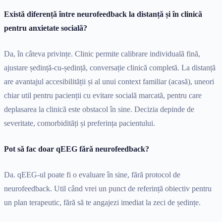
Există diferență între neurofeedback la distanță și în clinică
pentru anxietate socială?
Da, în câteva privințe. Clinic permite calibrare individuală fină,
ajustare ședință-cu-ședință, conversație clinică completă. La distanță
are avantajul accesibilității și al unui context familiar (acasă), uneori
chiar util pentru pacienții cu evitare socială marcată, pentru care
deplasarea la clinică este obstacol în sine. Decizia depinde de
severitate, comorbidități și preferința pacientului.
Pot să fac doar qEEG fără neurofeedback?
Da. qEEG-ul poate fi o evaluare în sine, fără protocol de
neurofeedback. Util când vrei un punct de referință obiectiv pentru
un plan terapeutic, fără să te angajezi imediat la zeci de ședințe.