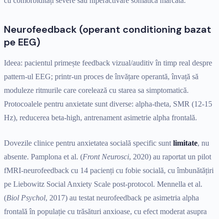
cu comorbidități severe sau hiperactivare somatică marcată.
Neurofeedback (operant conditioning bazat
pe EEG)
Ideea: pacientul primește feedback vizual/auditiv în timp real despre
pattern-ul EEG; printr-un proces de învățare operantă, învață să
moduleze ritmurile care corelează cu starea sa simptomatică.
Protocoalele pentru anxietate sunt diverse: alpha-theta, SMR (12-15
Hz), reducerea beta-high, antrenament asimetrie alpha frontală.
Dovezile clinice pentru anxietatea socială specific sunt
limitate
, nu
absente. Pamplona et al. (
Front Neurosci
, 2020) au raportat un pilot
fMRI-neurofeedback cu 14 pacienți cu fobie socială, cu îmbunătățiri
pe Liebowitz Social Anxiety Scale post-protocol. Mennella et al.
(
Biol Psychol
, 2017) au testat neurofeedback pe asimetria alpha
frontală în populație cu trăsături anxioase, cu efect moderat asupra