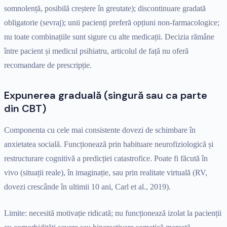
somnolență, posibilă creștere în greutate); discontinuare gradată
obligatorie (sevraj); unii pacienți preferă opțiuni non-farmacologice;
nu toate combinațiile sunt sigure cu alte medicații. Decizia rămâne
între pacient și medicul psihiatru, articolul de față nu oferă
recomandare de prescripție.
Expunerea graduală (singură sau ca parte
din CBT)
Componenta cu cele mai consistente dovezi de schimbare în
anxietatea socială. Funcționează prin habituare neurofiziologică și
restructurare cognitivă a predicției catastrofice. Poate fi făcută în
vivo (situații reale), în imaginație, sau prin realitate virtuală (RV,
dovezi crescânde în ultimii 10 ani, Carl et al., 2019).
Limite: necesită motivație ridicată; nu funcționează izolat la pacienții