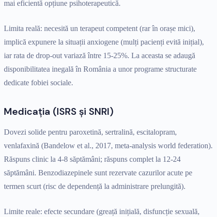
mai eficientă opțiune psihoterapeutică.
Limita reală: necesită un terapeut competent (rar în orașe mici),
implică expunere la situații anxiogene (mulți pacienți evită inițial),
iar rata de drop-out variază între 15-25%. La aceasta se adaugă
disponibilitatea inegală în România a unor programe structurate
dedicate fobiei sociale.
Medicația (ISRS și SNRI)
Dovezi solide pentru paroxetină, sertralină, escitalopram,
venlafaxină (Bandelow et al., 2017, meta-analysis world federation).
Răspuns clinic la 4-8 săptămâni; răspuns complet la 12-24
săptămâni. Benzodiazepinele sunt rezervate cazurilor acute pe
termen scurt (risc de dependență la administrare prelungită).
Limite reale: efecte secundare (greață inițială, disfuncție sexuală,