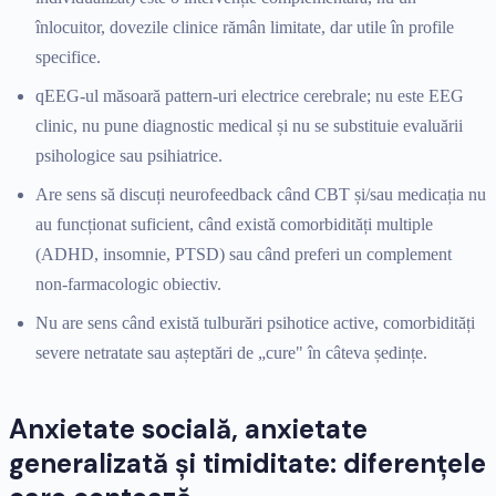
înlocuitor, dovezile clinice rămân limitate, dar utile în profile
specifice.
qEEG-ul măsoară pattern-uri electrice cerebrale; nu este EEG
clinic, nu pune diagnostic medical și nu se substituie evaluării
psihologice sau psihiatrice.
Are sens să discuți neurofeedback când CBT și/sau medicația nu
au funcționat suficient, când există comorbidități multiple
(ADHD, insomnie, PTSD) sau când preferi un complement
non-farmacologic obiectiv.
Nu are sens când există tulburări psihotice active, comorbidități
severe netratate sau așteptări de „cure" în câteva ședințe.
Anxietate socială, anxietate
generalizată și timiditate: diferențele