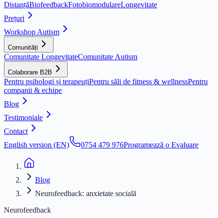
Distanță
Biofeedback
Fotobiomodulare
Longevitate
Prețuri
Workshop Autism
Comunități
Comunitate Longevitate
Comunitate Autism
Colaborare B2B
Pentru psihologi și terapeuți
Pentru săli de fitness & wellness
Pentru
companii & echipe
Blog
Testimoniale
Contact
English version (EN)
0754 479 976
Programează o Evaluare
Blog
Neurofeedback: anxietate socială
Neurofeedback