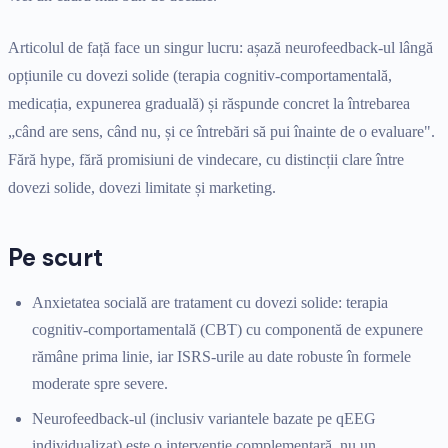
Articolul de față face un singur lucru: așază neurofeedback-ul lângă
opțiunile cu dovezi solide (terapia cognitiv-comportamentală,
medicația, expunerea graduală) și răspunde concret la întrebarea
„când are sens, când nu, și ce întrebări să pui înainte de o evaluare".
Fără hype, fără promisiuni de vindecare, cu distincții clare între
dovezi solide, dovezi limitate și marketing.
Pe scurt
Anxietatea socială are tratament cu dovezi solide: terapia
cognitiv-comportamentală (CBT) cu componentă de expunere
rămâne prima linie, iar ISRS-urile au date robuste în formele
moderate spre severe.
Neurofeedback-ul (inclusiv variantele bazate pe qEEG
individualizat) este o intervenție complementară, nu un