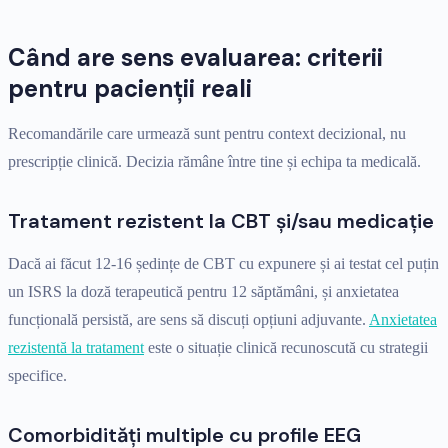
Când are sens evaluarea: criterii
pentru pacienții reali
Recomandările care urmează sunt pentru context decizional, nu
prescripție clinică. Decizia rămâne între tine și echipa ta medicală.
Tratament rezistent la CBT și/sau medicație
Dacă ai făcut 12-16 ședințe de CBT cu expunere și ai testat cel puțin
un ISRS la doză terapeutică pentru 12 săptămâni, și anxietatea
funcțională persistă, are sens să discuți opțiuni adjuvante.
Anxietatea
rezistentă la tratament
este o situație clinică recunoscută cu strategii
specifice.
Comorbidități multiple cu profile EEG