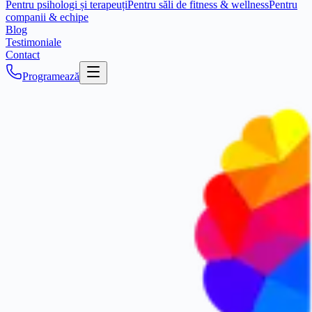
Pentru psihologi și terapeuți
Pentru săli de fitness & wellness
Pentru
companii & echipe
Blog
Testimoniale
Contact
Programează