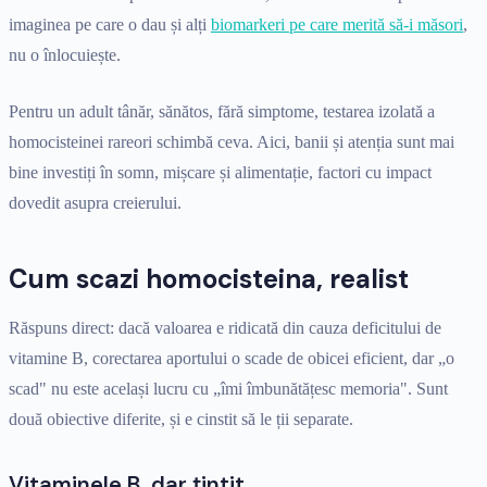
imaginea pe care o dau și alți
biomarkeri pe care merită să-i măsori
,
nu o înlocuiește.
Pentru un adult tânăr, sănătos, fără simptome, testarea izolată a
homocisteinei rareori schimbă ceva. Aici, banii și atenția sunt mai
bine investiți în somn, mișcare și alimentație, factori cu impact
dovedit asupra creierului.
Cum scazi homocisteina, realist
Răspuns direct: dacă valoarea e ridicată din cauza deficitului de
vitamine B, corectarea aportului o scade de obicei eficient, dar „o
scad" nu este același lucru cu „îmi îmbunătățesc memoria". Sunt
două obiective diferite, și e cinstit să le ții separate.
Vitaminele B, dar țintit