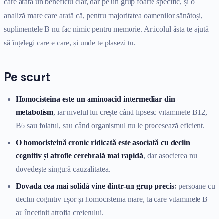
care arată un beneficiu clar, dar pe un grup foarte specific, și o
analiză mare care arată că, pentru majoritatea oamenilor sănătoși,
suplimentele B nu fac nimic pentru memorie. Articolul ăsta te ajută
să înțelegi care e care, și unde te plasezi tu.
Pe scurt
Homocisteina este un aminoacid intermediar din
metabolism
, iar nivelul lui crește când lipsesc vitaminele B12,
B6 sau folatul, sau când organismul nu le procesează eficient.
O homocisteină cronic ridicată este asociată cu declin
cognitiv și atrofie cerebrală mai rapidă
, dar asocierea nu
dovedește singură cauzalitatea.
Dovada cea mai solidă vine dintr-un grup precis:
persoane cu
declin cognitiv ușor și homocisteină mare, la care vitaminele B
au încetinit atrofia creierului.