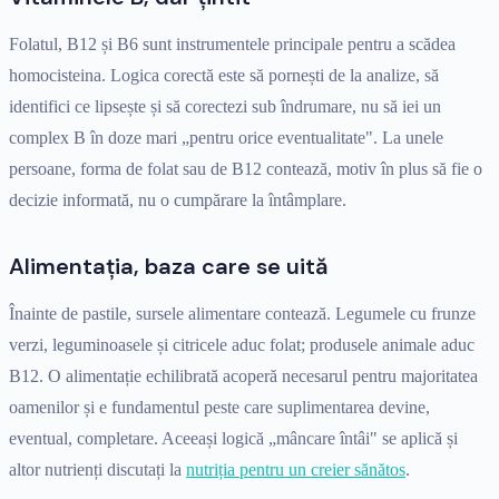
Folatul, B12 și B6 sunt instrumentele principale pentru a scădea
homocisteina. Logica corectă este să pornești de la analize, să
identifici ce lipsește și să corectezi sub îndrumare, nu să iei un
complex B în doze mari „pentru orice eventualitate". La unele
persoane, forma de folat sau de B12 contează, motiv în plus să fie o
decizie informată, nu o cumpărare la întâmplare.
Alimentația, baza care se uită
Înainte de pastile, sursele alimentare contează. Legumele cu frunze
verzi, leguminoasele și citricele aduc folat; produsele animale aduc
B12. O alimentație echilibrată acoperă necesarul pentru majoritatea
oamenilor și e fundamentul peste care suplimentarea devine,
eventual, completare. Aceeași logică „mâncare întâi" se aplică și
altor nutrienți discutați la
nutriția pentru un creier sănătos
.