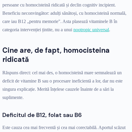
persoane cu homocisteină ridicată și declin cognitiv incipient.
Beneficiu neconvingător: adulți sănătoși, cu homocisteină normală,
care iau B12 „pentru memorie". Asta plasează vitaminele B în
categoria intervenției țintite, nu a unui
nootropic universal
.
Cine are, de fapt, homocisteina
ridicată
Răspuns direct: cel mai des, o homocisteină mare semnalează un
deficit de vitamine B sau o procesare ineficientă a lor, dar nu este
singura explicație. Merită înțelese cauzele înainte de a sări la
suplimente.
Deficitul de B12, folat sau B6
Este cauza cea mai frecventă și cea mai corectabilă. Aportul scăzut