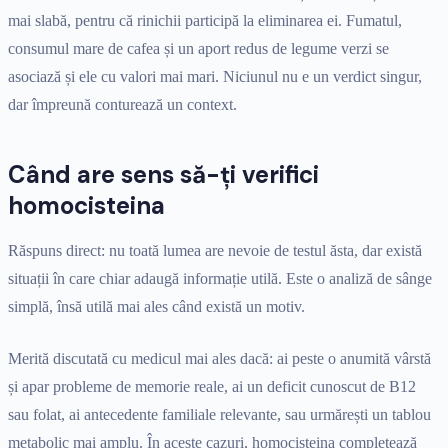
mai slabă, pentru că rinichii participă la eliminarea ei. Fumatul,
consumul mare de cafea și un aport redus de legume verzi se
asociază și ele cu valori mai mari. Niciunul nu e un verdict singur,
dar împreună conturează un context.
Când are sens să-ți verifici
homocisteina
Răspuns direct: nu toată lumea are nevoie de testul ăsta, dar există
situații în care chiar adaugă informație utilă. Este o analiză de sânge
simplă, însă utilă mai ales când există un motiv.
Merită discutată cu medicul mai ales dacă: ai peste o anumită vârstă
și apar probleme de memorie reale, ai un deficit cunoscut de B12
sau folat, ai antecedente familiale relevante, sau urmărești un tablou
metabolic mai amplu. În aceste cazuri, homocisteina completează