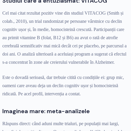
Studiul care a entuziasmat: VITACOG
Cel mai citat rezultat pozitiv vine din studiul VITACOG (Smith și
colab., 2010), un trial randomizat pe persoane vârstnice cu declin
cognitiv ușor și, în medie, homocisteină crescută. Participanții care
au primit vitamine B (folat, B12 și B6) au avut o rată de atrofie
cerebrală semnificativ mai mică decât cei pe placebo, pe parcursul a
doi ani. O analiză ulterioară a aceluiași program a sugerat că efectul
s-a concentrat în zone ale creierului vulnerabile în Alzheimer.
Este o dovadă serioasă, dar trebuie citită cu condițiile ei: grup mic,
oameni care aveau deja un declin cognitiv ușor și homocisteină
ridicată. Pe acel profil, intervenția a contat.
Imaginea mare: meta-analizele
Răspuns direct: când aduni multe trialuri, pe populații mai largi,