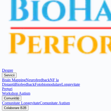
Despre
Servicii
Brain Mapping
Neurofeedback
NF la
Distanță
Biofeedback
Fotobiomodulare
Longevitate
Prețuri
Workshop Autism
Comunități
Comunitate Longevitate
Comunitate Autism
Colaborare B2B