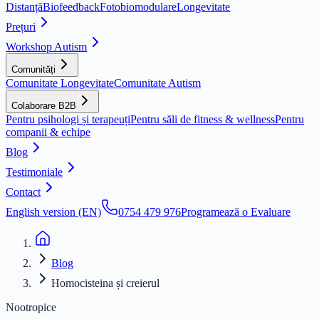
Distanță
Biofeedback
Fotobiomodulare
Longevitate
Prețuri
Workshop Autism
Comunități
Comunitate Longevitate
Comunitate Autism
Colaborare B2B
Pentru psihologi și terapeuți
Pentru săli de fitness & wellness
Pentru
companii & echipe
Blog
Testimoniale
Contact
English version (EN)
0754 479 976
Programează o Evaluare
Blog
Homocisteina și creierul
Nootropice