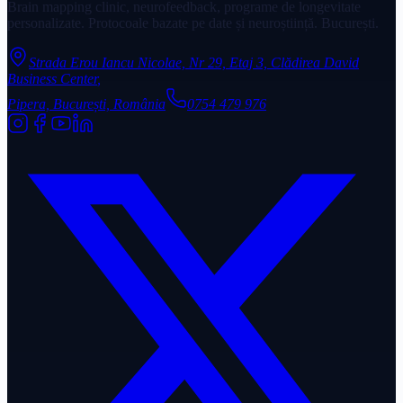
Brain mapping clinic, neurofeedback, programe de longevitate
personalizate. Protocoale bazate pe date și neuroștiință. București.
Strada Erou Iancu Nicolae, Nr 29, Etaj 3, Clădirea David
Business Center
,
Pipera, București, România
0754 479 976