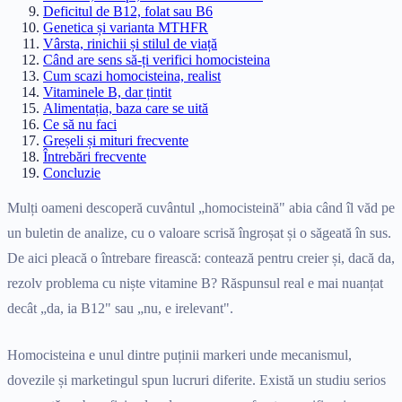
Deficitul de B12, folat sau B6
Genetica și varianta MTHFR
Vârsta, rinichii și stilul de viață
Când are sens să-ți verifici homocisteina
Cum scazi homocisteina, realist
Vitaminele B, dar țintit
Alimentația, baza care se uită
Ce să nu faci
Greșeli și mituri frecvente
Întrebări frecvente
Concluzie
Mulți oameni descoperă cuvântul „homocisteină" abia când îl văd pe
un buletin de analize, cu o valoare scrisă îngroșat și o săgeată în sus.
De aici pleacă o întrebare firească: contează pentru creier și, dacă da,
rezolv problema cu niște vitamine B? Răspunsul real e mai nuanțat
decât „da, ia B12" sau „nu, e irelevant".
Homocisteina e unul dintre puținii markeri unde mecanismul,
dovezile și marketingul spun lucruri diferite. Există un studiu serios