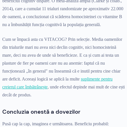
beneficiul cognitiv dispare. O meta-analiză amplă (Clarke și colab.,
2014), care a cumulat 11 trialuri randomizate pe aproximativ 22.000
de oameni, a concluzionat că scăderea homocisteinei cu vitamine B
nu a îmbunătățit funcția cognitivă la populația generală.
Cum se împacă asta cu VITACOG? Prin selecție. Media oamenilor
din trialurile mari nu avea nici declin cognitiv, nici homocisteină
mare, deci nu avea de unde să beneficieze. E ca și cum ai testa un
plasture de fier pe oameni care nu au anemie: faptul că nu
funcționează „în general" nu înseamnă că e inutil pentru cine chiar
are deficit. Aceeași logică se aplică la multe
suplimente pentru
creierul care îmbătrânește
, unde efectul depinde mai mult de cine ești
decât de produs.
Concluzia onestă a dovezilor
Pusă cap la cap, imaginea e următoarea. Beneficiu probabil: