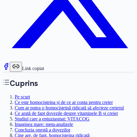
Link copiat
Cuprins
Pe scurt
Ce este homocisteina și de ce ar conta pentru creier
Cum ar putea o homocisteină ridicată să afecteze creierul
Ce arată de fapt dovezile despre vitaminele B și creier
Studiul care a entuziasmat: VITACOG
Imaginea mare: meta-analizele
Concluzia onestă a dovezilor
Cine are, de fapt, homocisteina ridicată