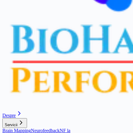
Despre
Servicii
Brain Mapping
Neurofeedback
NF la