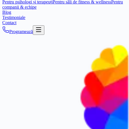
Pentru psihologi și terapeuți
Pentru săli de fitness & wellness
Pentru
companii & echipe
Blog
Testimoniale
Contact
Programează