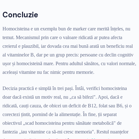
Concluzie
Homocisteina e un exemplu bun de marker care merită înțeles, nu
temut. Mecanismul prin care o valoare ridicată ar putea afecta
creierul e plauzibil, iar dovada cea mai bună arată un beneficiu real
al vitaminelor B, dar pe un grup precis: persoane cu declin cognitiv
ușor și homocisteină mare. Pentru adultul sănătos, cu valori normale,
aceleași vitamine nu fac nimic pentru memorie.
Decizia practică e simplă în trei pași. Întâi, verifici homocisteina
doar dacă există un motiv real, nu „ca să bifezi". Apoi, dacă e
ridicată, cauți cauza, de obicei un deficit de B12, folat sau B6, și o
corectezi țintit, pornind de la alimentație. În fine, ții separat
obiectivul „scad homocisteina pentru sănătate metabolică" de
fantezia „iau vitamine ca să-mi cresc memoria". Restul nuanțelor