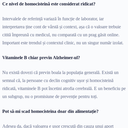
Ce nivel de homocisteină este considerat ridicat?
Intervalele de referință variază în funcție de laborator, iar
interpretarea ține cont de vârstă și context, așa că o valoare trebuie
citită împreună cu medicul, nu comparată cu un prag găsit online.
Important este trendul și contextul clinic, nu un singur număr izolat.
Vitaminele B chiar previn Alzheimer-ul?
Nu există dovezi că previn boala la populația generală. Există un
semnal că, la persoane cu declin cognitiv ușor și homocisteină
ridicată, vitaminele B pot încetini atrofia cerebrală. E un beneficiu pe
un subgrup, nu o promisiune de prevenție pentru toți.
Pot să-mi scad homocisteina doar din alimentație?
Adesea da, dacă valoarea e ușor crescută din cauza unui aport