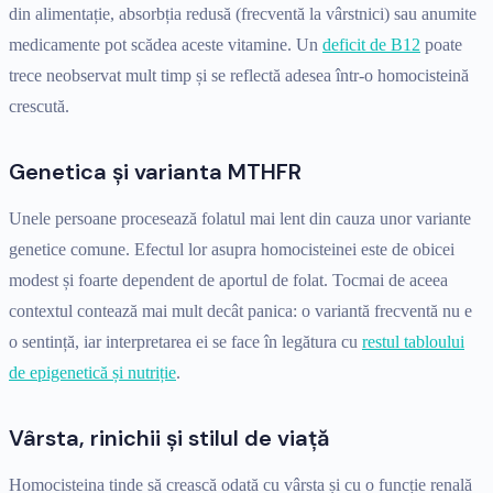
din alimentație, absorbția redusă (frecventă la vârstnici) sau anumite
medicamente pot scădea aceste vitamine. Un
deficit de B12
poate
trece neobservat mult timp și se reflectă adesea într-o homocisteină
crescută.
Genetica și varianta MTHFR
Unele persoane procesează folatul mai lent din cauza unor variante
genetice comune. Efectul lor asupra homocisteinei este de obicei
modest și foarte dependent de aportul de folat. Tocmai de aceea
contextul contează mai mult decât panica: o variantă frecventă nu e
o sentință, iar interpretarea ei se face în legătura cu
restul tabloului
de epigenetică și nutriție
.
Vârsta, rinichii și stilul de viață
Homocisteina tinde să crească odată cu vârsta și cu o funcție renală