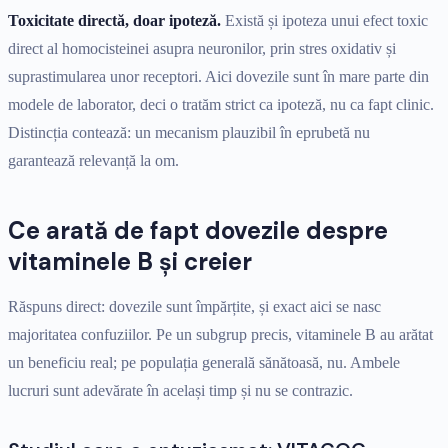
Toxicitate directă, doar ipoteză.
Există și ipoteza unui efect toxic
direct al homocisteinei asupra neuronilor, prin stres oxidativ și
suprastimularea unor receptori. Aici dovezile sunt în mare parte din
modele de laborator, deci o tratăm strict ca ipoteză, nu ca fapt clinic.
Distincția contează: un mecanism plauzibil în eprubetă nu
garantează relevanță la om.
Ce arată de fapt dovezile despre
vitaminele B și creier
Răspuns direct: dovezile sunt împărțite, și exact aici se nasc
majoritatea confuziilor. Pe un subgrup precis, vitaminele B au arătat
un beneficiu real; pe populația generală sănătoasă, nu. Ambele
lucruri sunt adevărate în același timp și nu se contrazic.