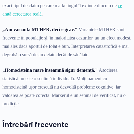
exact tipul de claim pe care marketingul îl extinde dincolo de
ce
arată cercetarea reală
.
„Am varianta MTHFR, deci e grav."
Variantele MTHFR sunt
frecvente în populație și, în majoritatea cazurilor, au un efect modest,
mai ales dacă aportul de folat e bun. Interpretarea catastrofică e mai
degrabă o sursă de anxietate decât de sănătate.
„Homocisteina mare înseamnă sigur demență."
Asocierea
statistică nu este o sentință individuală. Mulți oameni cu
homocisteină ușor crescută nu dezvoltă probleme cognitive, iar
valoarea se poate corecta. Markerul e un semnal de verificat, nu o
predicție.
Întrebări frecvente