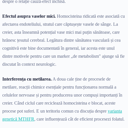
despre o relație cauză-efect închisă.
Efectul asupra vaselor mici.
Homocisteina ridicată este asociată cu
afectarea endoteliului, stratul care căptușește vasele de sânge. La
creier, asta înseamnă potențial vase mici mai puțin sănătoase, care
hrănesc țesutul cerebral. Legătura dintre sănătatea vasculară și cea
cognitivă este bine documentată în general, iar acesta este unul
dintre motivele pentru care un marker „de metabolism" ajunge să fie
discutat în context neurologic.
Interferența cu metilarea.
A doua cale ține de procesele de
metilare, reacții chimice esențiale pentru funcționarea normală a
celulelor nervoase și pentru producerea unor compuși importanți în
creier. Când ciclul care reciclează homocisteina e blocat, aceste
procese pot suferi. E un teritoriu comun cu discuția despre
varianta
genetică MTHFR
, care influențează cât de eficient procesezi folatul.