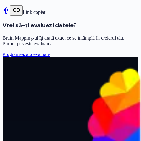
Link copiat
Vrei să-ți evaluezi datele?
Brain Mapping-ul îți arată exact ce se întâmplă în creierul tău.
Primul pas este evaluarea.
Programează o evaluare