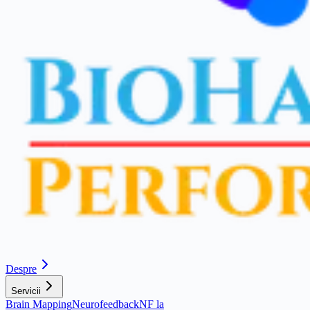
Despre
Servicii
Brain Mapping
Neurofeedback
NF la