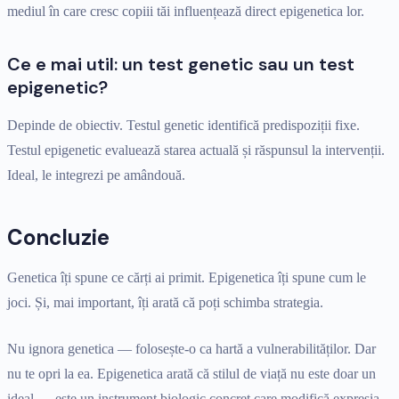
mediul în care cresc copiii tăi influențează direct epigenetica lor.
Ce e mai util: un test genetic sau un test
epigenetic?
Depinde de obiectiv. Testul genetic identifică predispoziții fixe.
Testul epigenetic evaluează starea actuală și răspunsul la intervenții.
Ideal, le integrezi pe amândouă.
Concluzie
Genetica îți spune ce cărți ai primit. Epigenetica îți spune cum le
joci. Și, mai important, îți arată că poți schimba strategia.
Nu ignora genetica — folosește-o ca hartă a vulnerabilităților. Dar
nu te opri la ea. Epigenetica arată că stilul de viață nu este doar un
ideal — este un instrument biologic concret care modifică expresia