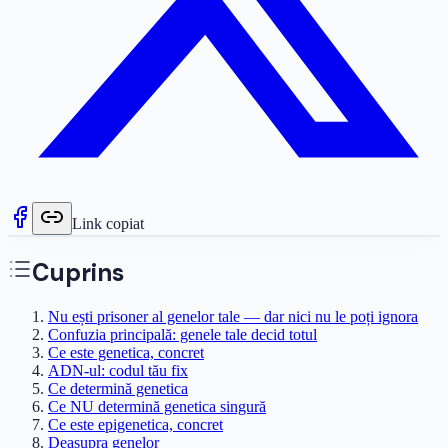
Link copiat
Cuprins
Nu ești prisoner al genelor tale — dar nici nu le poți ignora
Confuzia principală: genele tale decid totul
Ce este genetica, concret
ADN-ul: codul tău fix
Ce determină genetica
Ce NU determină genetica singură
Ce este epigenetica, concret
Deasupra genelor