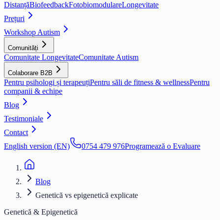
Distanță
Biofeedback
Fotobiomodulare
Longevitate
Prețuri
Workshop Autism
Comunități
Comunitate Longevitate
Comunitate Autism
Colaborare B2B
Pentru psihologi și terapeuți
Pentru săli de fitness & wellness
Pentru
companii & echipe
Blog
Testimoniale
Contact
English version (EN)
0754 479 976
Programează o Evaluare
Blog
Genetică vs epigenetică explicate
Genetică & Epigenetică