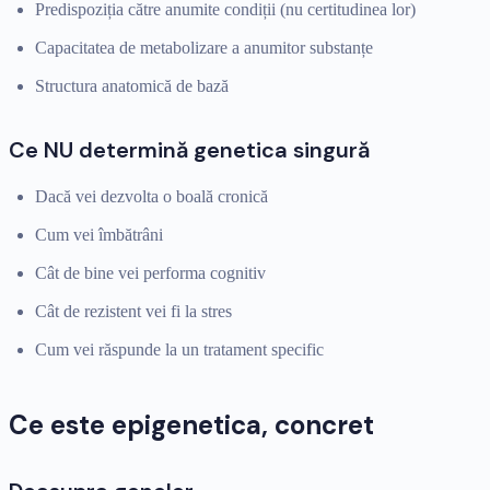
Predispoziția către anumite condiții (nu certitudinea lor)
Capacitatea de metabolizare a anumitor substanțe
Structura anatomică de bază
Ce NU determină genetica singură
Dacă vei dezvolta o boală cronică
Cum vei îmbătrâni
Cât de bine vei performa cognitiv
Cât de rezistent vei fi la stres
Cum vei răspunde la un tratament specific
Ce este epigenetica, concret