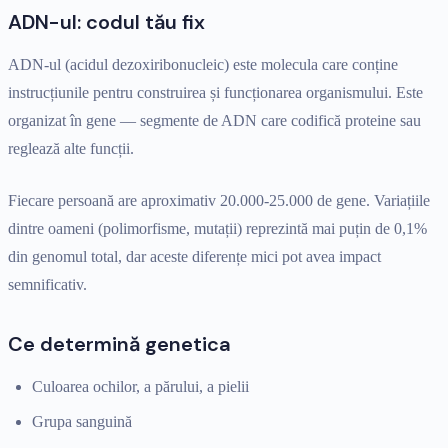
ADN-ul: codul tău fix
ADN-ul (acidul dezoxiribonucleic) este molecula care conține
instrucțiunile pentru construirea și funcționarea organismului. Este
organizat în gene — segmente de ADN care codifică proteine sau
reglează alte funcții.
Fiecare persoană are aproximativ 20.000-25.000 de gene. Variațiile
dintre oameni (polimorfisme, mutații) reprezintă mai puțin de 0,1%
din genomul total, dar aceste diferențe mici pot avea impact
semnificativ.
Ce determină genetica
Culoarea ochilor, a părului, a pielii
Grupa sanguină