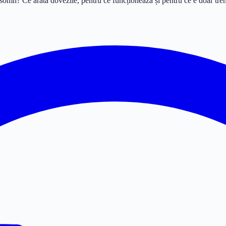
 somn? Ce arată dovezile, pentru ce funcționează și pentru ce e doar tre