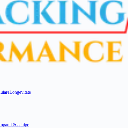
ulare
Longevitate
mpanii & echipe