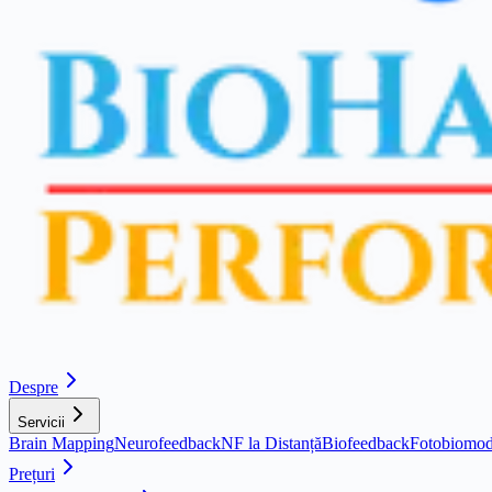
Despre
Servicii
Brain Mapping
Neurofeedback
NF la Distanță
Biofeedback
Fotobiomod
Prețuri