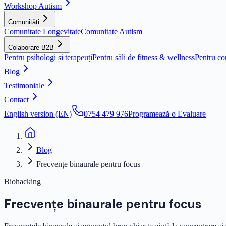
Workshop Autism
Comunități
Comunitate Longevitate
Comunitate Autism
Colaborare B2B
Pentru psihologi și terapeuți
Pentru săli de fitness & wellness
Pentru co
Blog
Testimoniale
Contact
English version (EN)
0754 479 976
Programează o Evaluare
Blog
Frecvențe binaurale pentru focus
Biohacking
Frecvențe binaurale pentru focus