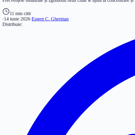
Frecvențele binaurale și zgomotul brun chiar te ajută la concentrare și
11 min
citit
·
14 iunie 2026
·
Eugen C. Gherman
Distribuie: