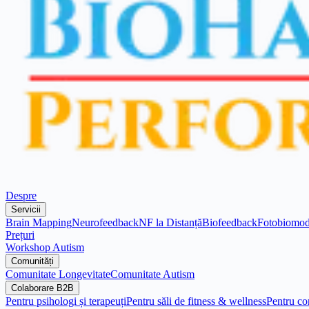
Despre
Servicii
Brain Mapping
Neurofeedback
NF la Distanță
Biofeedback
Fotobiomod
Prețuri
Workshop Autism
Comunități
Comunitate Longevitate
Comunitate Autism
Colaborare B2B
Pentru psihologi și terapeuți
Pentru săli de fitness & wellness
Pentru co