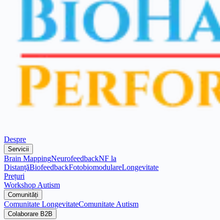
Despre
Servicii
Brain Mapping
Neurofeedback
NF la
Distanță
Biofeedback
Fotobiomodulare
Longevitate
Prețuri
Workshop Autism
Comunități
Comunitate Longevitate
Comunitate Autism
Colaborare B2B