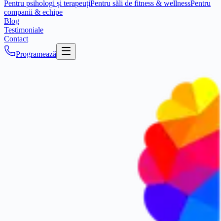
Pentru psihologi și terapeuți
Pentru săli de fitness & wellness
Pentru
companii & echipe
Blog
Testimoniale
Contact
Programează