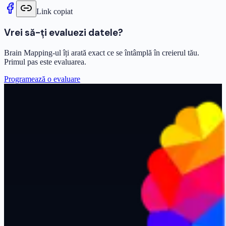
Link copiat
Vrei să-ți evaluezi datele?
Brain Mapping-ul îți arată exact ce se întâmplă în creierul tău.
Primul pas este evaluarea.
Programează o evaluare