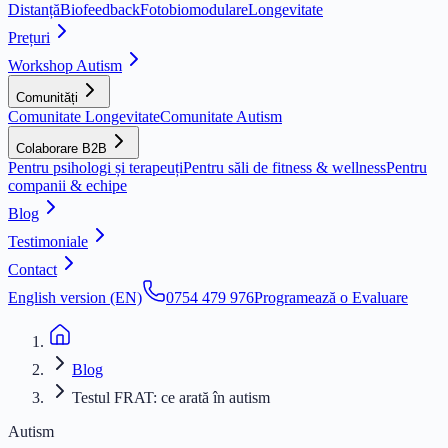
Distanță
Biofeedback
Fotobiomodulare
Longevitate
Prețuri
Workshop Autism
Comunități
Comunitate Longevitate
Comunitate Autism
Colaborare B2B
Pentru psihologi și terapeuți
Pentru săli de fitness & wellness
Pentru
companii & echipe
Blog
Testimoniale
Contact
English version (EN)
0754 479 976
Programează o Evaluare
Blog
Testul FRAT: ce arată în autism
Autism