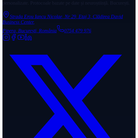
personalizate. Protocoale bazate pe date și neuroștiință. București.
Strada Erou Iancu Nicolae, Nr 29, Etaj 3, Clădirea David
Business Center
,
Pipera, București, România
0754 479 976