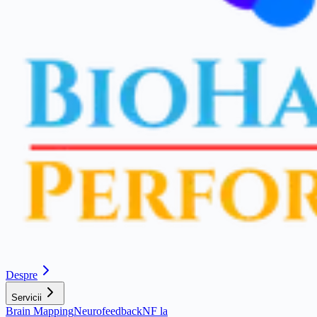
Despre
Servicii
Brain Mapping
Neurofeedback
NF la