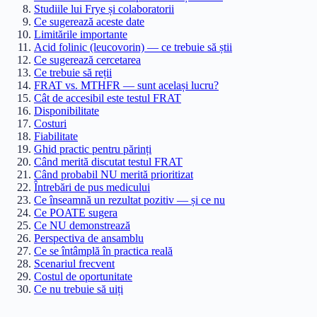
Studiile lui Frye și colaboratorii
Ce sugerează aceste date
Limitările importante
Acid folinic (leucovorin) — ce trebuie să știi
Ce sugerează cercetarea
Ce trebuie să reții
FRAT vs. MTHFR — sunt același lucru?
Cât de accesibil este testul FRAT
Disponibilitate
Costuri
Fiabilitate
Ghid practic pentru părinți
Când merită discutat testul FRAT
Când probabil NU merită prioritizat
Întrebări de pus medicului
Ce înseamnă un rezultat pozitiv — și ce nu
Ce POATE sugera
Ce NU demonstrează
Perspectiva de ansamblu
Ce se întâmplă în practica reală
Scenariul frecvent
Costul de oportunitate
Ce nu trebuie să uiți