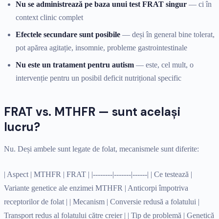
Nu se administrează pe baza unui test FRAT singur
— ci în
context clinic complet
Efectele secundare sunt posibile
— deși în general bine tolerat,
pot apărea agitație, insomnie, probleme gastrointestinale
Nu este un tratament pentru autism
— este, cel mult, o
intervenție pentru un posibil deficit nutrițional specific
FRAT vs. MTHFR — sunt același
lucru?
Nu. Deși ambele sunt legate de folat, mecanismele sunt diferite:
| Aspect | MTHFR | FRAT | |--------|-------|------| | Ce testează |
Variante genetice ale enzimei MTHFR | Anticorpi împotriva
receptorilor de folat | | Mecanism | Conversie redusă a folatului |
Transport redus al folatului către creier | | Tip de problemă | Genetică