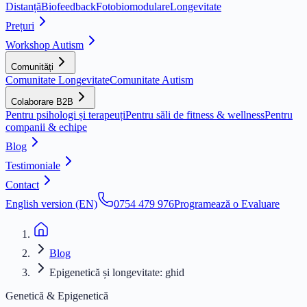
Distanță
Biofeedback
Fotobiomodulare
Longevitate
Prețuri
Workshop Autism
Comunități
Comunitate Longevitate
Comunitate Autism
Colaborare B2B
Pentru psihologi și terapeuți
Pentru săli de fitness & wellness
Pentru
companii & echipe
Blog
Testimoniale
Contact
English version (EN)
0754 479 976
Programează o Evaluare
Blog
Epigenetică și longevitate: ghid
Genetică & Epigenetică