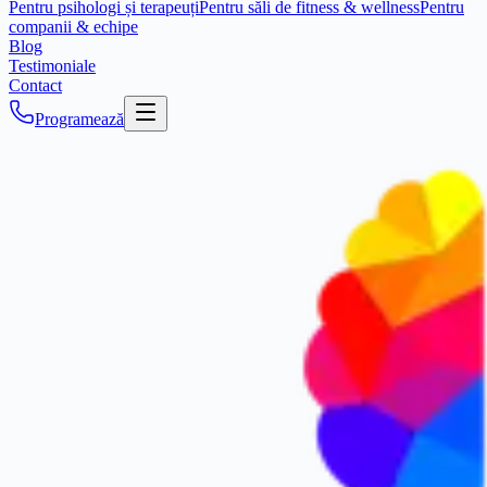
Pentru psihologi și terapeuți
Pentru săli de fitness & wellness
Pentru
companii & echipe
Blog
Testimoniale
Contact
Programează