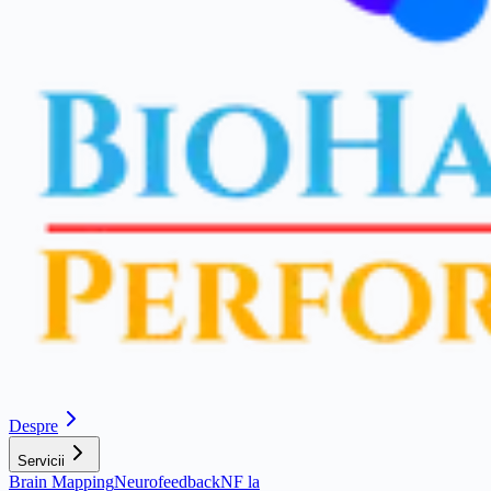
Despre
Servicii
Brain Mapping
Neurofeedback
NF la