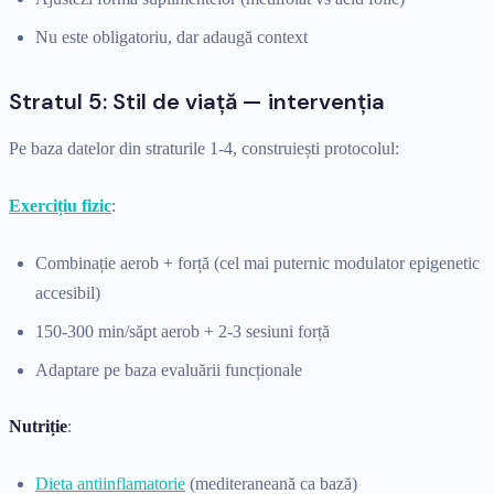
Nu este obligatoriu, dar adaugă context
Stratul 5: Stil de viață — intervenția
Pe baza datelor din straturile 1-4, construiești protocolul:
Exercițiu fizic
:
Combinație aerob + forță (cel mai puternic modulator epigenetic
accesibil)
150-300 min/săpt aerob + 2-3 sesiuni forță
Adaptare pe baza evaluării funcționale
Nutriție
:
Dieta antiinflamatorie
(mediteraneană ca bază)