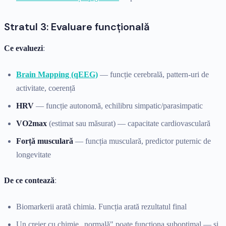
Stratul 3: Evaluare funcțională
Ce evaluezi
:
Brain Mapping (qEEG)
— funcție cerebrală, pattern-uri de
activitate, coerență
HRV
— funcție autonomă, echilibru simpatic/parasimpatic
VO2max
(estimat sau măsurat) — capacitate cardiovasculară
Forță musculară
— funcția musculară, predictor puternic de
longevitate
De ce contează
:
Biomarkerii arată chimia. Funcția arată rezultatul final
Un creier cu chimie „normală" poate funcționa suboptimal — și