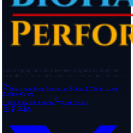
Brain mapping clinic, neurofeedback, programe de longevitate
personalizate. Protocoale bazate pe date și neuroștiință. București.
Strada Erou Iancu Nicolae, Nr 29, Etaj 3, Clădirea David
Business Center
,
Pipera, București, România
0754 479 976