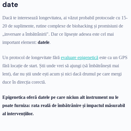
date
Dacă te interesează longevitatea, ai văzut probabil protocoale cu 15-
20 de suplimente, rutine complexe de biohacking și promisiuni de
„inversare a îmbătrânirii". Dar ce lipsește adesea este cel mai
important element:
datele
.
Un protocol de longevitate fără
evaluare epigenetică
este ca un GPS
fără locație de start. Știi unde vrei să ajungi (să îmbătrânești mai
lent), dar nu știi unde ești acum și nici dacă drumul pe care mergi
duce în direcția corectă.
Epigenetica oferă datele pe care niciun alt instrument nu le
poate furniza: rata reală de îmbătrânire și impactul măsurabil
al intervențiilor.