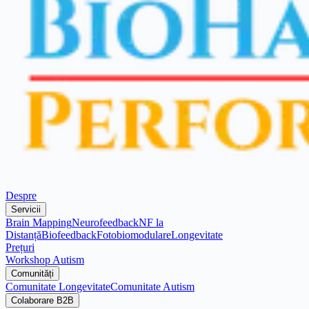
Despre
Servicii
Brain Mapping
Neurofeedback
NF la
Distanță
Biofeedback
Fotobiomodulare
Longevitate
Prețuri
Workshop Autism
Comunități
Comunitate Longevitate
Comunitate Autism
Colaborare B2B