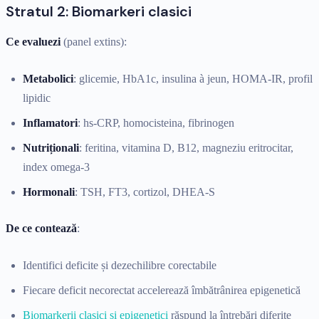
Stratul 2: Biomarkeri clasici
Ce evaluezi
(panel extins):
Metabolici
: glicemie, HbA1c, insulina à jeun, HOMA-IR, profil
lipidic
Inflamatori
: hs-CRP, homocisteina, fibrinogen
Nutriționali
: feritina, vitamina D, B12, magneziu eritrocitar,
index omega-3
Hormonali
: TSH, FT3, cortizol, DHEA-S
De ce contează
:
Identifici deficite și dezechilibre corectabile
Fiecare deficit necorectat accelerează îmbătrânirea epigenetică
Biomarkerii clasici și epigenetici
răspund la întrebări diferite