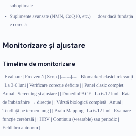
suboptimale
Suplimente avansate (NMN, CoQ10, etc.) — doar dacă fundația
e corectă
Monitorizare și ajustare
Timeline de monitorizare
| Evaluare | Frecvență | Scop | |---|---|---| | Biomarkeri clasici relevanți
| La 3-6 luni | Verificare corecție deficite | | Panel clasic complet |
Anual | Screening și ajustare | | DunedinPACE | La 6-12 luni | Rata
de îmbătrânire → direcție | | Vârstă biologică completă | Anual |
Tendință pe termen lung | | Brain Mapping | La 6-12 luni | Evaluare
funcție cerebrală | | HRV | Continuu (wearable) sau periodic |
Echilibru autonom |