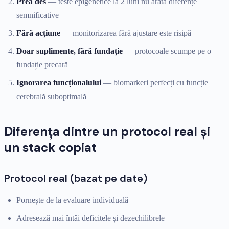
Prea des
— teste epigenetice la 2 luni nu arată diferențe
semnificative
Fără acțiune
— monitorizarea fără ajustare este risipă
Doar suplimente, fără fundație
— protocoale scumpe pe o
fundație precară
Ignorarea funcționalului
— biomarkeri perfecți cu funcție
cerebrală suboptimală
Diferența dintre un protocol real și
un stack copiat
Protocol real (bazat pe date)
Pornește de la evaluare individuală
Adresează mai întâi deficitele și dezechilibrele