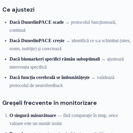
Ce ajustezi
Dacă DunedinPACE scade
→ protocolul funcționează,
continuă
Dacă DunedinPACE crește
→ identifică ce s-a schimbat (stres,
somn, nutriție) și corectează
Dacă biomarkeri specifici rămân suboptimali
→ ajustează
intervenția specifică
Dacă funcția cerebrală se îmbunătățește
→ validează
protocolul de neurofeedback
Greșeli frecvente în monitorizare
O singură măsurătoare
— fără comparație în timp, orice
valoare este un număr izolat