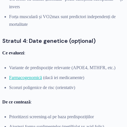
invers
Forța musculară și VO2max sunt predictori independenți de
mortalitate
Stratul 4: Date genetice (opțional)
Ce evaluezi
:
Variante de predispoziție relevante (APOE4, MTHFR, etc.)
Farmacogenomică
(dacă iei medicamente)
Scoruri poligenice de risc (orientativ)
De ce contează
:
Prioritizezi screening-ul pe baza predispozițiilor
Ajustezi forma suplimentelor (metilfolat vs acid folic)