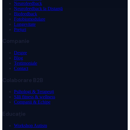
Neurofeedback
Neurofeedback la Distanță
Biofeedback
Fotobiomodulare
Longevitate
Prețuri
Companie
Despre
Blog
Testimoniale
Contact
Colaborare B2B
Psihologi & Terapeuți
Săli fitness & wellness
Companii & Echipe
Educație
Workshop Autism