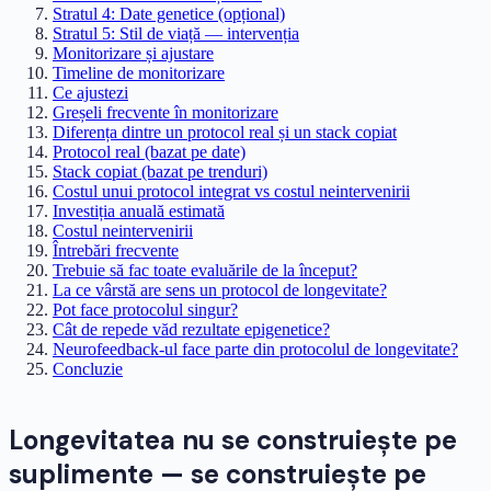
Stratul 4: Date genetice (opțional)
Stratul 5: Stil de viață — intervenția
Monitorizare și ajustare
Timeline de monitorizare
Ce ajustezi
Greșeli frecvente în monitorizare
Diferența dintre un protocol real și un stack copiat
Protocol real (bazat pe date)
Stack copiat (bazat pe trenduri)
Costul unui protocol integrat vs costul neintervenirii
Investiția anuală estimată
Costul neintervenirii
Întrebări frecvente
Trebuie să fac toate evaluările de la început?
La ce vârstă are sens un protocol de longevitate?
Pot face protocolul singur?
Cât de repede văd rezultate epigenetice?
Neurofeedback-ul face parte din protocolul de longevitate?
Concluzie
Longevitatea nu se construiește pe
suplimente — se construiește pe