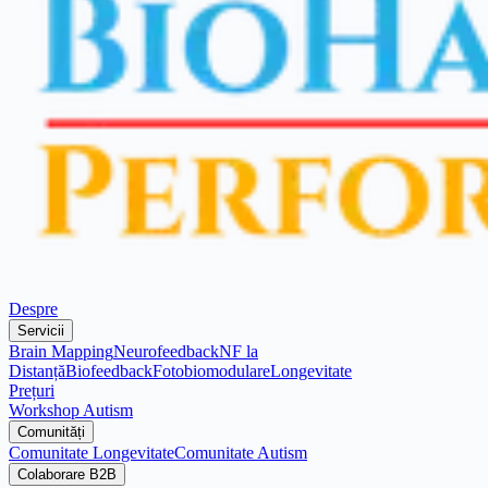
Despre
Servicii
Brain Mapping
Neurofeedback
NF la
Distanță
Biofeedback
Fotobiomodulare
Longevitate
Prețuri
Workshop Autism
Comunități
Comunitate Longevitate
Comunitate Autism
Colaborare B2B