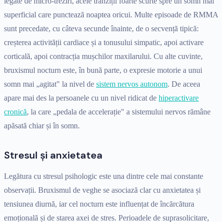
legate de micro-treziri, acele tranziții foarte scurte spre un somn mai
superficial care punctează noaptea oricui. Multe episoade de RMMA
sunt precedate, cu câteva secunde înainte, de o secvență tipică:
creșterea activității cardiace și a tonusului simpatic, apoi activare
corticală, apoi contracția mușchilor maxilarului. Cu alte cuvinte,
bruxismul nocturn este, în bună parte, o expresie motorie a unui
somn mai „agitat" la nivel de
sistem nervos autonom
. De aceea
apare mai des la persoanele cu un nivel ridicat de
hiperactivare
cronică
, la care „pedala de accelerație" a sistemului nervos rămâne
apăsată chiar și în somn.
Stresul și anxietatea
Legătura cu stresul psihologic este una dintre cele mai constante
observații. Bruxismul de veghe se asociază clar cu anxietatea și
tensiunea diurnă, iar cel nocturn este influențat de încărcătura
emoțională și de starea axei de stres. Perioadele de suprasolicitare,