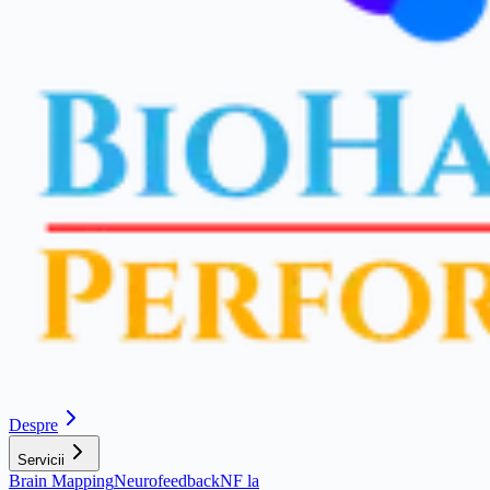
Despre
Servicii
Brain Mapping
Neurofeedback
NF la