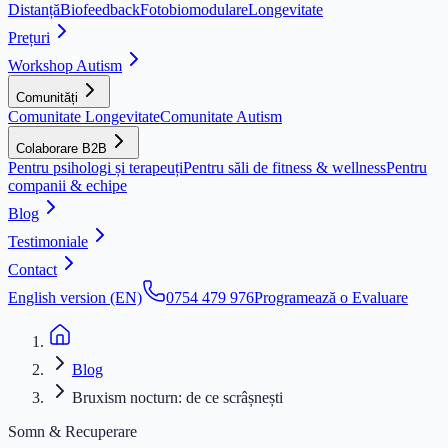
Distanță
Biofeedback
Fotobiomodulare
Longevitate
Prețuri
Workshop Autism
Comunități
Comunitate Longevitate
Comunitate Autism
Colaborare B2B
Pentru psihologi și terapeuți
Pentru săli de fitness & wellness
Pentru
companii & echipe
Blog
Testimoniale
Contact
English version (EN)
0754 479 976
Programează o Evaluare
Blog
Bruxism nocturn: de ce scrâșnești
Somn & Recuperare