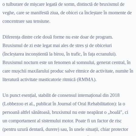
o tulburare de mișcare legată de somn, distinctă de bruxismul de
veghe, care se manifestă ziua, de obicei ca încleștare în momente de
concentrare sau tensiune.
Diferența dintre cele două forme nu este doar de program.
Bruxismul de zi este legat mai ales de stres și de obiceiuri
(încleștarea inconștientă la birou, în trafic, în fața ecranului).
Bruxismul nocturn este un fenomen al somnului, generat central, în
care mușchii maxilarului produc salve ritmice de activitate, numite în
literatură activitate masticatorie ritmică (RMMA).
Un punct esențial, stabilit de consensul internațional din 2018
(Lobbezoo et al., publicat în Journal of Oral Rehabilitation): la o
persoană altfel sănătoasă, bruxismul nu este neapărat o „boală", ci
un comportament al sistemului motor. Poate fi un factor de risc
(pentru uzură dentară, durere) sau, în unele situații, chiar protector