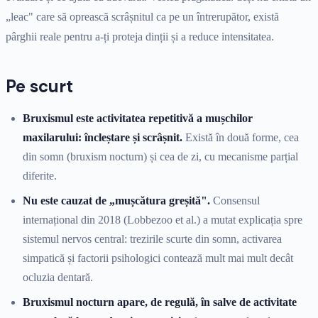
„leac" care să oprească scrâșnitul ca pe un întrerupător, există
pârghii reale pentru a-ți proteja dinții și a reduce intensitatea.
Pe scurt
Bruxismul este activitatea repetitivă a mușchilor
maxilarului: încleștare și scrâșnit.
Există în două forme, cea
din somn (bruxism nocturn) și cea de zi, cu mecanisme parțial
diferite.
Nu este cauzat de „mușcătura greșită".
Consensul
internațional din 2018 (Lobbezoo et al.) a mutat explicația spre
sistemul nervos central: trezirile scurte din somn, activarea
simpatică și factorii psihologici contează mult mai mult decât
ocluzia dentară.
Bruxismul nocturn apare, de regulă, în salve de activitate