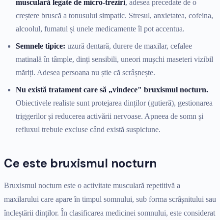
musculară legate de micro-treziri
, adesea precedate de o
creștere bruscă a tonusului simpatic. Stresul, anxietatea, cofeina,
alcoolul, fumatul și unele medicamente îl pot accentua.
Semnele tipice:
uzură dentară, durere de maxilar, cefalee
matinală în tâmple, dinți sensibili, uneori mușchi maseteri vizibil
măriți. Adesea persoana nu știe că scrâșnește.
Nu există tratament care să „vindece" bruxismul nocturn.
Obiectivele realiste sunt protejarea dinților (gutieră), gestionarea
triggerilor și reducerea activării nervoase. Apneea de somn și
refluxul trebuie excluse când există suspiciune.
Ce este bruxismul nocturn
Bruxismul nocturn este o activitate musculară repetitivă a
maxilarului care apare în timpul somnului, sub forma scrâșnitului sau
încleștării dinților. În clasificarea medicinei somnului, este considerat