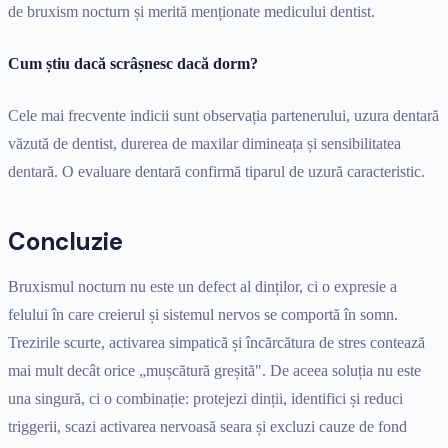
de bruxism nocturn și merită menționate medicului dentist.
Cum știu dacă scrâșnesc dacă dorm?
Cele mai frecvente indicii sunt observația partenerului, uzura dentară
văzută de dentist, durerea de maxilar dimineața și sensibilitatea
dentară. O evaluare dentară confirmă tiparul de uzură caracteristic.
Concluzie
Bruxismul nocturn nu este un defect al dinților, ci o expresie a
felului în care creierul și sistemul nervos se comportă în somn.
Trezirile scurte, activarea simpatică și încărcătura de stres contează
mai mult decât orice „mușcătură greșită". De aceea soluția nu este
una singură, ci o combinație: protejezi dinții, identifici și reduci
triggerii, scazi activarea nervoasă seara și excluzi cauze de fond