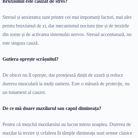
Bruxismul este cauzat de stres?
Stresul și anxietatea sunt printre cei mai importanți factori, mai ales
pentru bruxismul de zi, dar mecanismul nocturn ține și de trezirile
din somn și de activarea sistemului nervos. Stresul accentuează, nu
este singura cauză.
Gutiera oprește scrâșnitul?
De obicei nu îl oprește, dar protejează dinții de uzură și reduce
durerea musculară la mulți oameni. Este o măsură de protecție, nu
un tratament al cauzei.
De ce mă doare maxilarul sau capul dimineața?
Pentru că mușchii maxilarului au lucrat intens noaptea. Durerea de
maxilar la trezire și cefaleea în tâmple dimineața sunt semne clasice