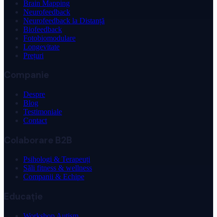
Brain Mapping
Neurofeedback
Neurofeedback la Distanță
Biofeedback
Fotobiomodulare
Longevitate
Prețuri
Companie
Despre
Blog
Testimoniale
Contact
Colaborare B2B
Psihologi & Terapeuți
Săli fitness & wellness
Companii & Echipe
Educație
Workshop Autism