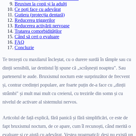
Bruxism la copii și la adulți
Ce poți face cu adevărat
Gutiera (protecția dentară)
Reducerea triggerilor
Reducerea activării nervoase
Tratarea comorbidităților
Când să ceri o evaluare
FAQ
Concluzie
Te trezești cu maxilarul încleștat, cu o durere surdă în tâmple sau cu
dinții sensibili, iar dentistul îți spune că „scrâșnești noaptea". Sau
partenerul te aude. Bruxismul nocturn este surprinzător de frecvent
și, contrar credinței populare, are foarte puțin de-a face cu „dinții
strâmbi" și mult mai mult cu creierul, cu trezirile din somn și cu
nivelul de activare al sistemului nervos.
Articolul de față explică, fără panică și fără simplificări, ce este de
fapt bruxismul nocturn, de ce apare, cum îl recunoști, când merită o
evaluare și ce ajută cu adevărat. Vestea pragmatică: deși nu există un