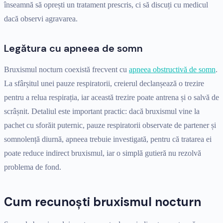
înseamnă să oprești un tratament prescris, ci să discuți cu medicul
dacă observi agravarea.
Legătura cu apneea de somn
Bruxismul nocturn coexistă frecvent cu
apneea obstructivă de somn
.
La sfârșitul unei pauze respiratorii, creierul declanșează o trezire
pentru a relua respirația, iar această trezire poate antrena și o salvă de
scrâșnit. Detaliul este important practic: dacă bruxismul vine la
pachet cu sforăit puternic, pauze respiratorii observate de partener și
somnolență diurnă, apneea trebuie investigată, pentru că tratarea ei
poate reduce indirect bruxismul, iar o simplă gutieră nu rezolvă
problema de fond.
Cum recunoști bruxismul nocturn