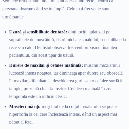
Semnele bruxismului nocturn sunt adesea indirecte, pentru că
persoana doarme când se întâmplă. Cele mai frecvente sunt
următoarele.
Uzură și sensibilitate dentară:
dinți tociți, aplatizați pe
suprafețele de mușcătură, fisuri mici ale smalțului, sensibilitate la
rece sau cald. Dentistul observă frecvent bruxismul înaintea
pacientului, din acest tipar de uzură.
Durere de maxilar și cefalee matinală:
mușchii maxilarului
lucrează intens noaptea, iar dimineața apar durere sau oboseală
în maxilar, dificultate la deschiderea gurii sau o cefalee surdă în
tâmple, prezentă chiar la trezire. Cefaleea matinală în zona
temporală este un indiciu clasic.
Maseteri măriți:
mușchiul de la colțul maxilarului se poate
hipertrofia la cei care încleștează intens, dând un aspect mai
pătrat al feței.