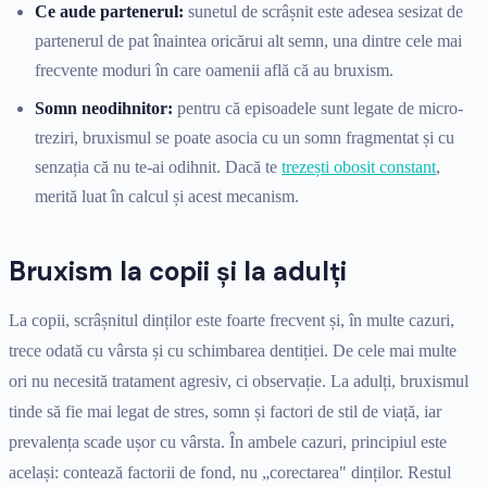
Ce aude partenerul:
sunetul de scrâșnit este adesea sesizat de
partenerul de pat înaintea oricărui alt semn, una dintre cele mai
frecvente moduri în care oamenii află că au bruxism.
Somn neodihnitor:
pentru că episoadele sunt legate de micro-
treziri, bruxismul se poate asocia cu un somn fragmentat și cu
senzația că nu te-ai odihnit. Dacă te
trezești obosit constant
,
merită luat în calcul și acest mecanism.
Bruxism la copii și la adulți
La copii, scrâșnitul dinților este foarte frecvent și, în multe cazuri,
trece odată cu vârsta și cu schimbarea dentiției. De cele mai multe
ori nu necesită tratament agresiv, ci observație. La adulți, bruxismul
tinde să fie mai legat de stres, somn și factori de stil de viață, iar
prevalența scade ușor cu vârsta. În ambele cazuri, principiul este
același: contează factorii de fond, nu „corectarea" dinților. Restul