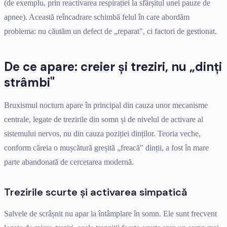
(de exemplu, prin reactivarea respirației la sfârșitul unei pauze de
apnee). Această reîncadrare schimbă felul în care abordăm
problema: nu căutăm un defect de „reparat", ci factori de gestionat.
De ce apare: creier și treziri, nu „dinți
strâmbi"
Bruxismul nocturn apare în principal din cauza unor mecanisme
centrale, legate de trezirile din somn și de nivelul de activare al
sistemului nervos, nu din cauza poziției dinților. Teoria veche,
conform căreia o mușcătură greșită „freacă" dinții, a fost în mare
parte abandonată de cercetarea modernă.
Trezirile scurte și activarea simpatică
Salvele de scrâșnit nu apar la întâmplare în somn. Ele sunt frecvent