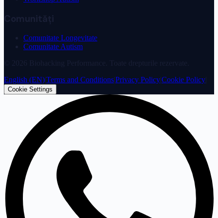
Comunități
Comunitate Longevitate
Comunitate Autism
©
2026
Biohacking Performance. Toate drepturile rezervate.
English (EN)
|
Terms and Conditions
|
Privacy Policy
|
Cookie Policy
|
Cookie Settings