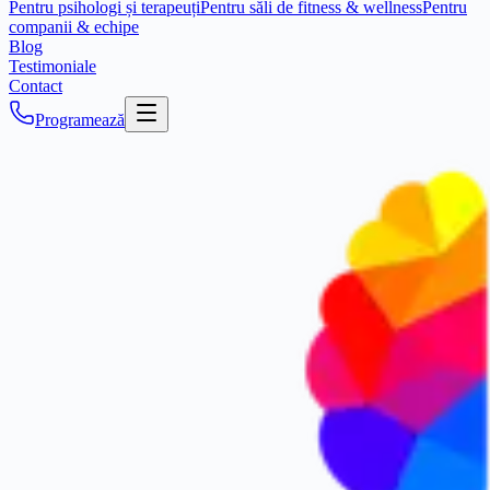
Pentru psihologi și terapeuți
Pentru săli de fitness & wellness
Pentru
companii & echipe
Blog
Testimoniale
Contact
Programează