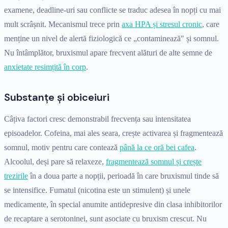
examene, deadline-uri sau conflicte se traduc adesea în nopți cu mai
mult scrâșnit. Mecanismul trece prin
axa HPA și stresul cronic
, care
menține un nivel de alertă fiziologică ce „contaminează" și somnul.
Nu întâmplător, bruxismul apare frecvent alături de alte semne de
anxietate resimțită în corp
.
Substanțe și obiceiuri
Câțiva factori cresc demonstrabil frecvența sau intensitatea
episoadelor. Cofeina, mai ales seara, crește activarea și fragmentează
somnul, motiv pentru care contează
până la ce oră bei cafea
.
Alcoolul, deși pare să relaxeze,
fragmentează somnul și crește
trezirile
în a doua parte a nopții, perioadă în care bruxismul tinde să
se intensifice. Fumatul (nicotina este un stimulent) și unele
medicamente, în special anumite antidepresive din clasa inhibitorilor
de recaptare a serotoninei, sunt asociate cu bruxism crescut. Nu