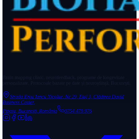
Brain mapping clinic, neurofeedback, programe de longevitate
personalizate. Protocoale bazate pe date și neuroștiință. București.
Strada Erou Iancu Nicolae, Nr 29, Etaj 3, Clădirea David
Business Center
,
Pipera, București, România
0754 479 976