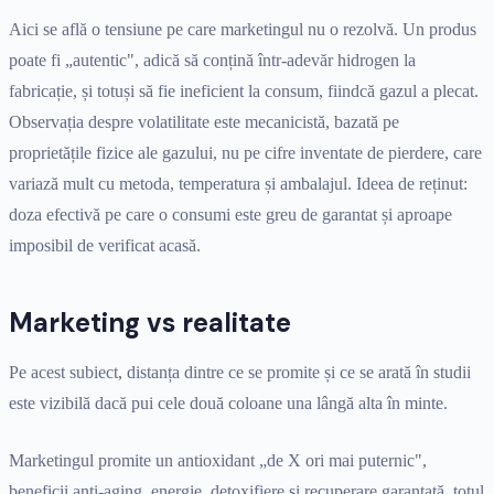
Aici se află o tensiune pe care marketingul nu o rezolvă. Un produs
poate fi „autentic", adică să conțină într-adevăr hidrogen la
fabricație, și totuși să fie ineficient la consum, fiindcă gazul a plecat.
Observația despre volatilitate este mecanicistă, bazată pe
proprietățile fizice ale gazului, nu pe cifre inventate de pierdere, care
variază mult cu metoda, temperatura și ambalajul. Ideea de reținut:
doza efectivă pe care o consumi este greu de garantat și aproape
imposibil de verificat acasă.
Marketing vs realitate
Pe acest subiect, distanța dintre ce se promite și ce se arată în studii
este vizibilă dacă pui cele două coloane una lângă alta în minte.
Marketingul promite un antioxidant „de X ori mai puternic",
beneficii anti-aging, energie, detoxifiere și recuperare garantată, totul