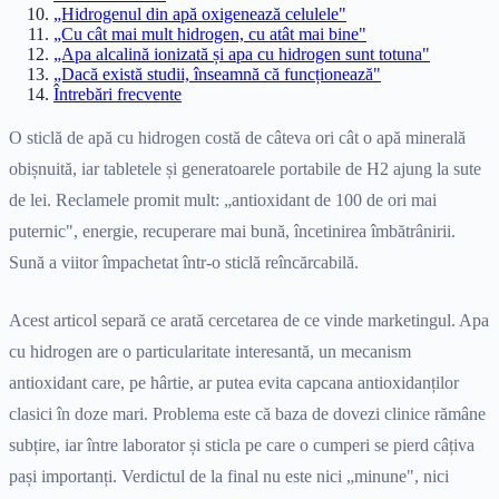
„Hidrogenul din apă oxigenează celulele"
„Cu cât mai mult hidrogen, cu atât mai bine"
„Apa alcalină ionizată și apa cu hidrogen sunt totuna"
„Dacă există studii, înseamnă că funcționează"
Întrebări frecvente
O sticlă de apă cu hidrogen costă de câteva ori cât o apă minerală
obișnuită, iar tabletele și generatoarele portabile de H2 ajung la sute
de lei. Reclamele promit mult: „antioxidant de 100 de ori mai
puternic", energie, recuperare mai bună, încetinirea îmbătrânirii.
Sună a viitor împachetat într-o sticlă reîncărcabilă.
Acest articol separă ce arată cercetarea de ce vinde marketingul. Apa
cu hidrogen are o particularitate interesantă, un mecanism
antioxidant care, pe hârtie, ar putea evita capcana antioxidanților
clasici în doze mari. Problema este că baza de dovezi clinice rămâne
subțire, iar între laborator și sticla pe care o cumperi se pierd câțiva
pași importanți. Verdictul de la final nu este nici „minune", nici