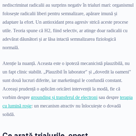
nediscriminat radicalii au surprins negativ în trialuri mari: organismul
folosește radicalii liberi pentru semnalizare, apărare imună și
adaptare la efort. Un antioxidant prea agresiv strică aceste procese
utile. Teoria spune că H2, fiind selectiv, ar atinge doar radicalii cu
adevărat dăunători și ar lăsa intactă semnalizarea fiziologică
normală.
Atenție la nuanță. Aceasta este o ipoteză mecanicistă plauzibilă, nu
un fapt clinic stabilit. „Plauzibil în laborator" și „dovedit la oameni"
sunt două lucruri diferite, iar marketingul le confundă constant.
Aceeași prudență o aplicăm oricărei intervenții la modă, fie că
vorbim despre
grounding și transferul de electroni
sau despre
terapia
cu lumină roșie
: un mecanism atractiv nu înlocuiește o dovadă
solidă.
Ce arată trialurile, onest