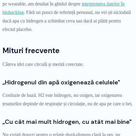
pe wearable, am detaliat în ghidul despre
interpretarea datelor în
biohacking
. Fără un punct de referință personal, nu vei ști niciodată
dacă apa cu hidrogen a schimbat ceva sau dacă ai plătit pentru
efectul placebo.
Mituri frecvente
Câteva idei care circulă și merită corectate.
„Hidrogenul din apă oxigenează celulele"
Confuzie de bază. H2 este hidrogen, nu oxigen, iar oxigenarea
țesuturilor depinde de respirație și circulație, nu de apa pe care o bei.
„Cu cât mai mult hidrogen, cu atât mai bine"
Nu există dovezi pentru o relație doză-răspuns clară la om, iar