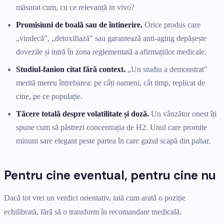
măsurat cum, cu ce relevanță in vivo?
Promisiuni de boală sau de întinerire.
Orice produs care
„vindecă", „detoxifiază" sau garantează anti-aging depășește
dovezile și intră în zona reglementată a afirmațiilor medicale.
Studiul-fanion citat fără context.
„Un studiu a demonstrat"
merită mereu întrebarea: pe câți oameni, cât timp, replicat de
cine, pe ce populație.
Tăcere totală despre volatilitate și doză.
Un vânzător onest îți
spune cum să păstrezi concentrația de H2. Unul care promite
minuni sare elegant peste partea în care gazul scapă din pahar.
Pentru cine eventual, pentru cine nu
Dacă tot vrei un verdict orientativ, iată cum arată o poziție
echilibrată, fără să o transform în recomandare medicală.