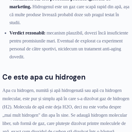
marketing.
Hidrogenul este un gaz care scapă rapid din apă, așa
că multe produse livrează probabil doze sub pragul testat în
studii.
Verdict rezonabil:
mecanism plauzibil, dovezi încă insuficiente
pentru promisiunile mari. Eventual de explorat ca experiment
personal de către sportivi, nicidecum un tratament anti-aging
dovedit.
Ce este apa cu hidrogen
Apa cu hidrogen, numită și apă hidrogenată sau apă cu hidrogen
molecular, este pur și simplu apă în care s-a dizolvat gaz de hidrogen
(H2). Molecula de apă este deja H2O, deci nu este vorba despre
„mai mult hidrogen" din apa în sine. Se adaugă hidrogen molecular
liber, sub formă de gaz, care plutește dizolvat printre moleculele de
apă, exact cum dioxidul de carbon stă dizolvat într-o băutură