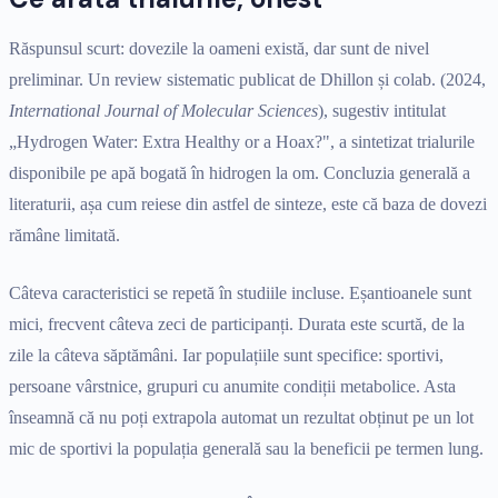
Răspunsul scurt: dovezile la oameni există, dar sunt de nivel
preliminar. Un review sistematic publicat de Dhillon și colab. (2024,
International Journal of Molecular Sciences
), sugestiv intitulat
„Hydrogen Water: Extra Healthy or a Hoax?", a sintetizat trialurile
disponibile pe apă bogată în hidrogen la om. Concluzia generală a
literaturii, așa cum reiese din astfel de sinteze, este că baza de dovezi
rămâne limitată.
Câteva caracteristici se repetă în studiile incluse. Eșantioanele sunt
mici, frecvent câteva zeci de participanți. Durata este scurtă, de la
zile la câteva săptămâni. Iar populațiile sunt specifice: sportivi,
persoane vârstnice, grupuri cu anumite condiții metabolice. Asta
înseamnă că nu poți extrapola automat un rezultat obținut pe un lot
mic de sportivi la populația generală sau la beneficii pe termen lung.