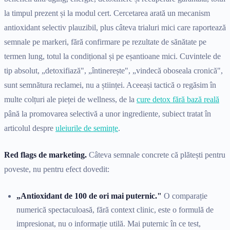
la timpul prezent și la modul cert. Cercetarea arată un mecanism
antioxidant selectiv plauzibil, plus câteva trialuri mici care raportează
semnale pe markeri, fără confirmare pe rezultate de sănătate pe
termen lung, totul la condițional și pe eșantioane mici. Cuvintele de
tip absolut, „detoxifiază", „întinerește", „vindecă oboseala cronică",
sunt semnătura reclamei, nu a științei. Aceeași tactică o regăsim în
multe colțuri ale pieței de wellness, de la
cure detox fără bază reală
până la promovarea selectivă a unor ingrediente, subiect tratat în
articolul despre
uleiurile de semințe
.
Red flags de marketing.
Câteva semnale concrete că plătești pentru
poveste, nu pentru efect dovedit:
„Antioxidant de 100 de ori mai puternic."
O comparație
numerică spectaculoasă, fără context clinic, este o formulă de
impresionat, nu o informație utilă. Mai puternic în ce test,