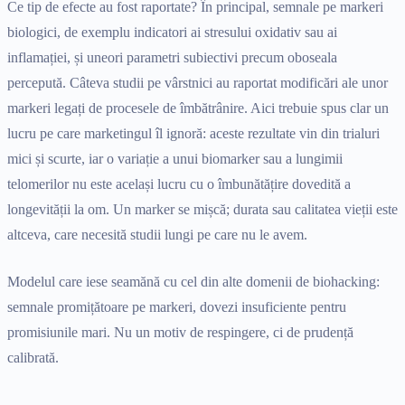
Ce tip de efecte au fost raportate? În principal, semnale pe markeri
biologici, de exemplu indicatori ai stresului oxidativ sau ai
inflamației, și uneori parametri subiectivi precum oboseala
percepută. Câteva studii pe vârstnici au raportat modificări ale unor
markeri legați de procesele de îmbătrânire. Aici trebuie spus clar un
lucru pe care marketingul îl ignoră: aceste rezultate vin din trialuri
mici și scurte, iar o variație a unui biomarker sau a lungimii
telomerilor nu este același lucru cu o îmbunătățire dovedită a
longevității la om. Un marker se mișcă; durata sau calitatea vieții este
altceva, care necesită studii lungi pe care nu le avem.
Modelul care iese seamănă cu cel din alte domenii de biohacking:
semnale promițătoare pe markeri, dovezi insuficiente pentru
promisiunile mari. Nu un motiv de respingere, ci de prudență
calibrată.