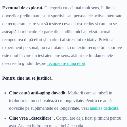
Eventual de explorat.
Categoria cu cel mai mult sens, în limita
dovezilor preliminare, sunt sportivii sau persoanele active interesate
de recuperare, care vor să testeze ceva cu risc redus și care nu se
așteaptă la miracole. O parte din studiile mici au vizat tocmai
recuperarea după efort și markeri ai stresului oxidativ. Privit ca
experiment personal, nu ca tratament, contextul recuperării sportive
este unul în care un test atent are sens, alături de fundamentele
descrise în ghidul despre
recuperare după efort
.
Pentru cine nu se justifică.
Cine caută anti-aging dovedit.
Markerii care se mișcă în
trialuri mici nu echivalează cu longevitate. Pentru ce arată
dovezile pe suplimentele de longevitate, vezi
analiza dedicată
.
Cine vrea „detoxifiere".
Corpul are deja ficat și rinichi pentru
asta. Apa cu hidrogen nu schimbă ecuația.