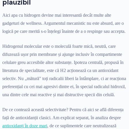
plauzibil
Aici apa cu hidrogen devine mai interesantă decât multe alte
gadgeturi de wellness. Argumentul mecanistic nu este absurd, are o
logică pe care merită s-o înțelegi înainte de a o respinge sau accepta.
Hidrogenul molecular este o moleculă foarte mică, neutră, care
difuzează ușor prin membrane și ajunge inclusiv în compartimente
celulare greu accesibile altor substanțe. Ipoteza centrală, propusă în
literatura de specialitate, este că H2 acționează ca un antioxidant
selectiv. Nu „mătură" toți radicalii liberi la întâmplare, ci ar reacționa
preferențial cu cei mai agresivi dintre ei, în special radicalul hidroxil,
una dintre cele mai reactive și mai distructive specii din celulă.
De ce contează această selectivitate? Pentru că aici se află diferența
față de antioxidanții clasici. Am explicat separat, în analiza despre
antioxidanți în doze mari
, de ce suplimentele care neutralizează