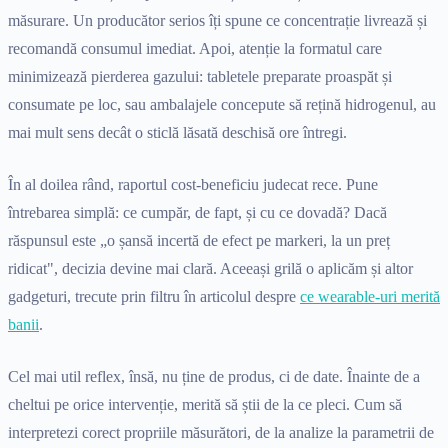
măsurare. Un producător serios îți spune ce concentrație livrează și
recomandă consumul imediat. Apoi, atenție la formatul care
minimizează pierderea gazului: tabletele preparate proaspăt și
consumate pe loc, sau ambalajele concepute să rețină hidrogenul, au
mai mult sens decât o sticlă lăsată deschisă ore întregi.
În al doilea rând, raportul cost-beneficiu judecat rece. Pune
întrebarea simplă: ce cumpăr, de fapt, și cu ce dovadă? Dacă
răspunsul este „o șansă incertă de efect pe markeri, la un preț
ridicat", decizia devine mai clară. Aceeași grilă o aplicăm și altor
gadgeturi, trecute prin filtru în articolul despre
ce wearable-uri merită
banii
.
Cel mai util reflex, însă, nu ține de produs, ci de date. Înainte de a
cheltui pe orice intervenție, merită să știi de la ce pleci. Cum să
interpretezi corect propriile măsurători, de la analize la parametrii de