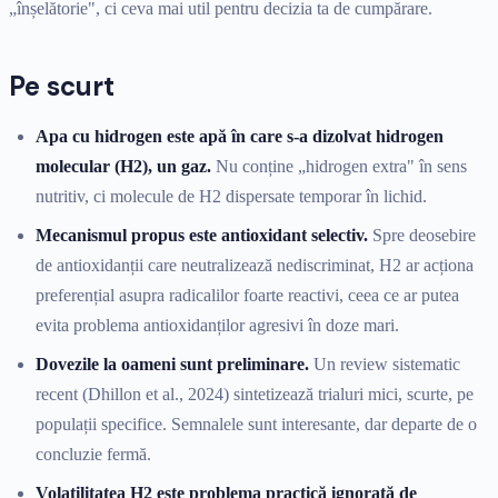
„înșelătorie", ci ceva mai util pentru decizia ta de cumpărare.
Pe scurt
Apa cu hidrogen este apă în care s-a dizolvat hidrogen
molecular (H2), un gaz.
Nu conține „hidrogen extra" în sens
nutritiv, ci molecule de H2 dispersate temporar în lichid.
Mecanismul propus este antioxidant selectiv.
Spre deosebire
de antioxidanții care neutralizează nediscriminat, H2 ar acționa
preferențial asupra radicalilor foarte reactivi, ceea ce ar putea
evita problema antioxidanților agresivi în doze mari.
Dovezile la oameni sunt preliminare.
Un review sistematic
recent (Dhillon et al., 2024) sintetizează trialuri mici, scurte, pe
populații specifice. Semnalele sunt interesante, dar departe de o
concluzie fermă.
Volatilitatea H2 este problema practică ignorată de