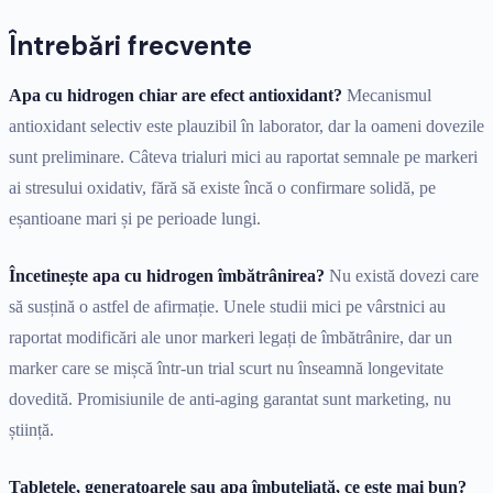
Întrebări frecvente
Apa cu hidrogen chiar are efect antioxidant?
Mecanismul
antioxidant selectiv este plauzibil în laborator, dar la oameni dovezile
sunt preliminare. Câteva trialuri mici au raportat semnale pe markeri
ai stresului oxidativ, fără să existe încă o confirmare solidă, pe
eșantioane mari și pe perioade lungi.
Încetinește apa cu hidrogen îmbătrânirea?
Nu există dovezi care
să susțină o astfel de afirmație. Unele studii mici pe vârstnici au
raportat modificări ale unor markeri legați de îmbătrânire, dar un
marker care se mișcă într-un trial scurt nu înseamnă longevitate
dovedită. Promisiunile de anti-aging garantat sunt marketing, nu
știință.
Tabletele, generatoarele sau apa îmbuteliată, ce este mai bun?