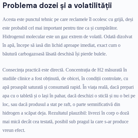
Problema dozei și a volatilității
Acesta este punctul tehnic pe care reclamele îl ocolesc cu grijă, deși
este probabil cel mai important pentru tine ca și cumpărător.
Hidrogenul molecular este un gaz extrem de volatil. Odată dizolvat
în apă, începe să iasă din lichid aproape imediat, exact cum o
băutură carbogazoasă lăsată deschisă își pierde bulele.
Consecința practică este directă. Concentrația de H2 măsurată în
studiile clinice a fost obținută, de obicei, în condiții controlate, cu
apă proaspăt saturată și consumată rapid. În viața reală, dacă prepari
apa cu o tabletă și o lași în pahar, dacă deschizi o sticlă și nu o bei pe
loc, sau dacă produsul a stat pe raft, o parte semnificativă din
hidrogen a scăpat deja. Rezultatul plauzibil: livrezi în corp o doză
mai mică decât cea testată, posibil sub pragul la care s-ar produce
vreun efect.