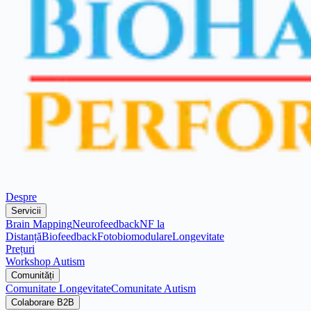
Despre
Servicii
Brain Mapping
Neurofeedback
NF la
Distanță
Biofeedback
Fotobiomodulare
Longevitate
Prețuri
Workshop Autism
Comunități
Comunitate Longevitate
Comunitate Autism
Colaborare B2B