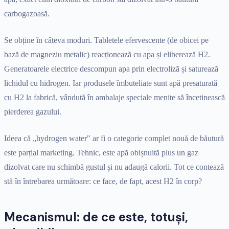
carbogazoasă.
Se obține în câteva moduri. Tabletele efervescente (de obicei pe
bază de magneziu metalic) reacționează cu apa și eliberează H2.
Generatoarele electrice descompun apa prin electroliză și saturează
lichidul cu hidrogen. Iar produsele îmbuteliate sunt apă presaturată
cu H2 la fabrică, vândută în ambalaje speciale menite să încetinească
pierderea gazului.
Ideea că „hydrogen water" ar fi o categorie complet nouă de băutură
este parțial marketing. Tehnic, este apă obișnuită plus un gaz
dizolvat care nu schimbă gustul și nu adaugă calorii. Tot ce contează
stă în întrebarea următoare: ce face, de fapt, acest H2 în corp?
Mecanismul: de ce este, totuși,