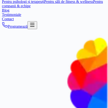
Pentru psihologi și terapeuți
Pentru săli de fitness & wellness
Pentru
companii & echipe
Blog
Testimoniale
Contact
Programează