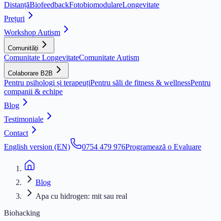
Distanță
Biofeedback
Fotobiomodulare
Longevitate
Prețuri
Workshop Autism
Comunități
Comunitate Longevitate
Comunitate Autism
Colaborare B2B
Pentru psihologi și terapeuți
Pentru săli de fitness & wellness
Pentru
companii & echipe
Blog
Testimoniale
Contact
English version (EN)
0754 479 976
Programează o Evaluare
Blog
Apa cu hidrogen: mit sau real
Biohacking