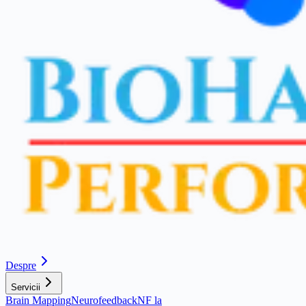
Despre
Servicii
Brain Mapping
Neurofeedback
NF la