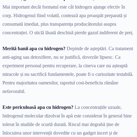
Mai important decât formatul este cât hidrogen ajunge efectiv în
corp. Hidrogenul fiind volatil, contează apa proaspăt preparată și
consumată imediat, plus transparența producătorului asupra
concentrației. O sticlă lăsată deschisă pierde gazul indiferent de preț.
Merită banii apa cu hidrogen?
Depinde de așteptări. Ca tratament
anti-aging sau detoxifiere, nu se justifică, dovezile lipsesc. Ca
experiment personal pentru recuperare, la cineva care nu așteaptă
miracole și nu sacrifică fundamentele, poate fi o curiozitate testabilă.
Pentru majoritatea oamenilor, raportul cost-beneficiu rămâne
nefavorabil.
Este periculoasă apa cu hidrogen?
La concentrațiile uzuale,
hidrogenul molecular dizolvat în apă este considerat în general bine
tolerat în studiile de scurtă durată. Riscul mai degrabă ține de
înlocuirea unor intervenții dovedite cu un gadget incert și de